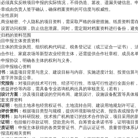
料必须真实反映项目申报的实际情况，不得伪造、篡改、遗漏关键信息。
公章或由负责人签字确认，确保档案资料的可信度与权威性。
安全性原则
及商业秘密、个人隐私的项目资料，需采取严格的保密措施。纸质资料需
，设置访问权限，防止信息泄露。同时，需定期对档案资料进行备份，避
交归档的资料范围
项目申报主体资质资料
报主体的营业执照、组织机构代码证、税务登记证（或三证合一证书）、
为合作社、家庭农场等新型农业经营主体，还需提供合作社章程、成员名
合申报协议，明确各主体的权利与义务。
项目申报核心资料
报书
：涵盖项目背景与意义、建设目标与内容、实施进度计划、投资估算
人签字并加盖公章。
研究报告
：对项目的技术可行性、经济可行性、市场可行性进行全面分析
务效益评价等内容，需具备专业咨询机构出具的审核意见（若有）。
划设计方案
：涉及项目建设的空间布局、建筑设计、设施设备配置等具体
配套支撑资料
用证明
：包括土地承包经营权证书、土地流转合同、建设用地规划许可证
响评价资料
：根据项目类型与规模，提供环境影响登记表、报告表或报告
撑资料
：如与科研院校、技术推广机构签订的技术合作协议，项目采用的
套证明
：包括银行存款证明、贷款意向书、自筹资金承诺书等，证明项目
资质证明
：申报主体获得的各类荣誉证书、产品认证证书、质量管理体系
申报流程相关资料