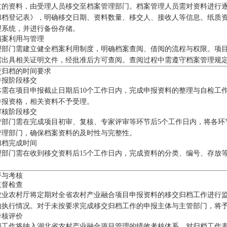
过的资料，由受理人员移交至档案管理部门。档案管理人员需对资料进行
归档登记表》，明确移交日期、资料数量、移交人、接收人等信息。纸质
理系统，并进行备份存储。
档案利用与管理
理部门需建立健全档案利用制度，明确档案查阅、借阅的流程与权限。项
需出具相关证明文件，经批准后方可查阅。查阅过程中需遵守档案管理规
交归档的时间要求
申报阶段移交
体需在项目申报截止日期后10个工作日内，完成申报资料的整理与自检工
申报资格，相关资料不予受理。
审核阶段移交
管部门需在完成项目初审、复核、专家评审等环节后5个工作日内，将各环
管理部门，确保档案资料的及时性与完整性。
归档完成时间
理部门需在收到移交资料后15个工作日内，完成资料的分类、编号、存放
督与考核
监督检查
农业农村厅将定期对全省农村产业融合项目申报资料的移交归档工作进行
的执行情况。对于未按要求完成移交归档工作的申报主体与主管部门，将
考核评价
档工作将纳入湖北省农村产业融合项目管理的绩效考核体系，对归档工作