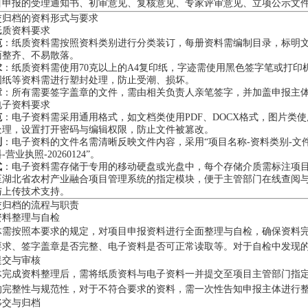
目申报的受理通知书、初审意见、复核意见、专家评审意见、立项公示文
交归档的资料形式与要求
纸质资料要求
范
：纸质资料需按照资料类别进行分类装订，每册资料需编制目录，标明
面整齐、不易散落。
求
：纸质资料需使用70克以上的A4复印纸，字迹需使用黑色签字笔或打
图纸等资料需进行塑封处理，防止受潮、损坏。
章
：所有需要签字盖章的文件，需由相关负责人亲笔签字，并加盖申报主
电子资料要求
范
：电子资料需采用通用格式，如文档类使用PDF、DOCX格式，图片类使用
处理，设置打开密码与编辑权限，防止文件被篡改。
则
：电子资料的文件名需清晰反映文件内容，采用“项目名称-资料类别-文件
营业执照-20260124”。
式
：电子资料需存储于专用的移动硬盘或光盘中，每个存储介质需标注项
至湖北省农村产业融合项目管理系统的指定模块，便于主管部门在线查阅
与上传技术支持。
交归档的流程与职责
资料整理与自检
体需按照本要求的规定，对项目申报资料进行全面整理与自检，确保资料
要求、签字盖章是否完整、电子资料是否可正常读取等。对于自检中发现
提交与审核
体完成资料整理后，需将纸质资料与电子资料一并提交至项目主管部门指
的完整性与规范性，对于不符合要求的资料，需一次性告知申报主体进行
移交与归档