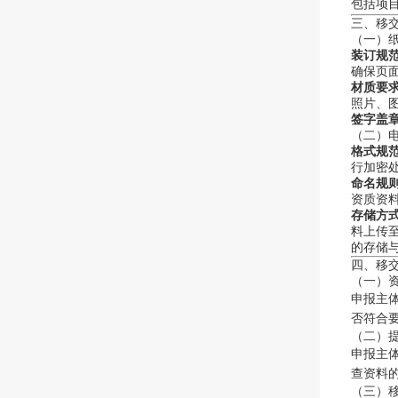
包括项
三、移
（一）
装订规
确保页
材质要
照片、
签字盖
（二）
格式规
行加密
命名规
资质资料-
存储方
料上传
的存储
四、移
（一）
申报主
否符合
（二）
申报主
查资料
（三）