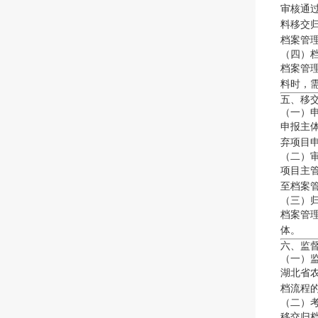
审核通
料移交
档案管
（四）
档案管
料时，
五、移
（一）
申报主
弃项目
（二）
项目主
至档案
（三）
档案管
体。
六、监
（一）
湖北省
档流程
（二）
移交归