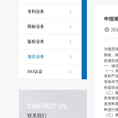
专利业务
申报
商标业务
2026
版权业务
为规范
验收、
项目业务
的项目
一、移
（一）
ISO认证
农村产
等各环
价提供
（二）
所有移
CONTACT US
质资料
料进行
（三）
联系我们