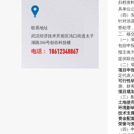
归档资
具单位
（四）
针对涉
密处理
联系地址
二、移
武汉经济技术开发区沌口街道太子
（一）
湖路266号创谷科技楼
包括申
18612348867
电话：
报主体
提供联
（二）
项目申
定代表
可行性
测、财
项目规
（三）
土地使
环境影
技术支
资金配
荣誉与
（四）