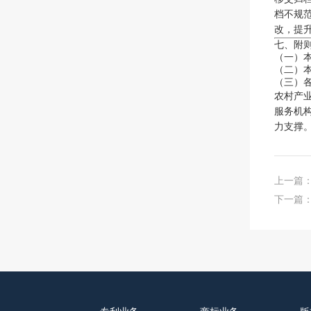
档不规
改，提
七、附
（一）
（二）
（三）
农村产
服务机
力支撑
上一篇
下一篇