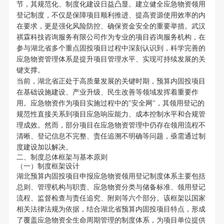
节，其规范化、制度化建设日益凸显。建立健全应急物资领用
登记制度，不仅是保障项目顺利推进、提高资源使用效率的内
在要求，更是强化风险防控、确保资金安全的重要举措。武汉
祺霖科技咨询服务有限公司作为专业的项目咨询服务机构，在
参与湖北省多个重点固投项目过程中深刻认识到，科学完善的
应急物资管理体系是提升项目管理水平、实现可持续发展的关
键支撑。
当前，湖北省正处于高质量发展的关键时期，预算内固投项目
在基础设施建设、产业升级、民生改善等领域发挥着重要作
用。应急物资作为项目实施过程中的"安全网"，其领用登记的
规范性直接关系到项目应急响应能力、成本控制水平和合规管
理成效。然而，部分项目在应急物资管理中仍存在领用流程不
清晰、登记信息不完整、责任追溯不明确等问题，亟需通过制
度建设加以解决。
二、制度总体框架与基本原则
（一）制度框架设计
湖北预算内固投项目申报应急物资领用登记制度体系主要包括
总则、管理机构与职责、应急物资分类与储备标准、领用登记
流程、监督检查与责任追究、附则等六个部分。该框架以国家
相关法律法规为依据，结合湖北省预算内固投项目特点，形成
了覆盖应急物资全生命周期管理的制度体系，为项目单位提供