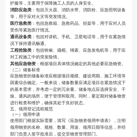
护服等，主要用于保障施工人员的人身安全。
消防应急类
：包括灭火器、消防水带、消防栓、应急照明设备
等，用于应对火灾等突发情况。
医疗急救类
：包括急救箱、急救药品、担架等，用于应对人员
受伤等紧急医疗情况。
通讯设备类
：包括对讲机、手机、卫星电话等，用于在紧急情
况下保持通讯畅通。
工程抢险类
：包括铁锹、撬棍、绳索、应急发电机等，用于应
对工程施工中的突发险情。
其他应急物资
：根据项目具体情况确定的其他必要应急物资。
（二）储备标准
应急物资的储备标准应根据项目规模、建设周期、施工环境等
因素综合确定。一般来说，储备数量应满足项目在紧急情况下
的基本需求，并考虑一定的冗余量。储备地点应选择安全、干
燥、通风的场所，便于管理和取用。同时，要定期对储备物资
进行检查和维护，确保其处于良好状态。
五、领用登记流程规范
（一）领用申请
使用部门根据实际需要，填写《应急物资领用申请表》，注明
领用物资的名称、规格、数量、用途、领用日期等信息，并经
部门负责人签字批准后，提交至物资管理部门。