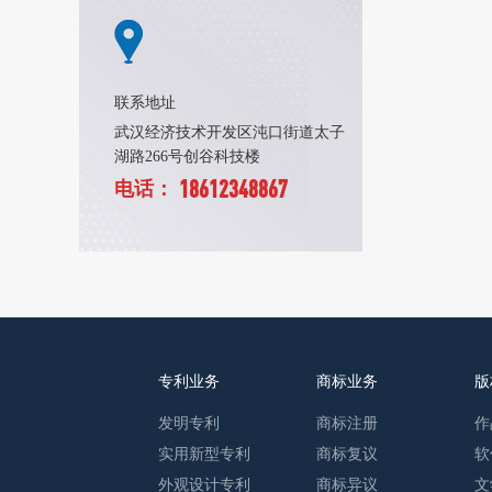
联系地址
武汉经济技术开发区沌口街道太子
湖路266号创谷科技楼
18612348867
电话：
专利业务
商标业务
版
发明专利
商标注册
作
实用新型专利
商标复议
软
外观设计专利
商标异议
文