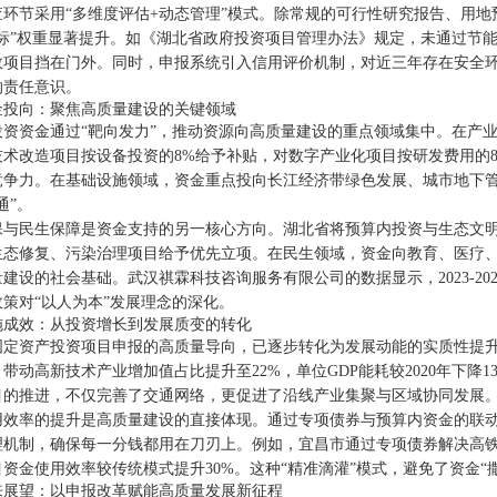
查环节采用“多维度评估+动态管理”模式。除常规的可行性研究报告、用
指标”权重显著提升。如《湖北省政府投资项目管理办法》规定，未通过节
效项目挡在门外。同时，申报系统引入信用评价机制，对近三年存在安全环
的责任意识。
金投向：聚焦高质量建设的关键领域
投资资金通过“靶向发力”，推动资源向高质量建设的重点领域集中。在产
技术改造项目按设备投资的8%给予补贴，对数字产业化项目按研发费用的
竞争力。在基础设施领域，资金重点投向长江经济带绿色发展、城市地下
通”。
保与民生保障是资金支持的另一核心方向。湖北省将预算内投资与生态文明
生态修复、污染治理项目给予优先立项。在民生领域，资金向教育、医疗
建设的社会基础。武汉祺霖科技咨询服务有限公司的数据显示，2023-20
策对“以人为本”发展理念的深化。
施成效：从投资增长到发展质变的转化
固定资产投资项目申报的高质量导向，已逐步转化为发展动能的实质性提升。
带动高新技术产业增加值占比提升至22%，单位GDP能耗较2020年下降
目的推进，不仅完善了交通网络，更促进了沿线产业集聚与区域协同发展
用效率的提升是高质量建设的直接体现。通过专项债券与预算内资金的联动
理机制，确保每一分钱都用在刀刃上。例如，宜昌市通过专项债券解决高
资金使用效率较传统模式提升30%。这种“精准滴灌”模式，避免了资金“
来展望：以申报改革赋能高质量发展新征程