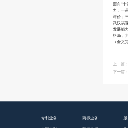
面向“
力：一
评价；三
武汉祺
发展能
格局，
（全文
上一篇
下一篇
专利业务
商标业务
版