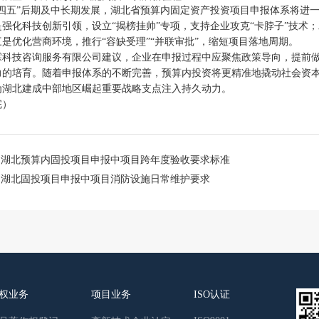
十四五”后期及中长期发展，湖北省预算内固定资产投资项目申报体系将进
是强化科技创新引领，设立“揭榜挂帅”专项，支持企业攻克“卡脖子”技术
是优化营商环境，推行“容缺受理”“并联审批”，缩短项目落地周期。
霖科技咨询服务有限公司建议，企业在申报过程中应聚焦政策导向，提前
力的培育。随着申报体系的不断完善，预算内投资将更精准地撬动社会资本
为湖北建成中部地区崛起重要战略支点注入持久动力。
完）
：
湖北预算内固投项目申报中项目跨年度验收要求标准
：
湖北固投项目申报中项目消防设施日常维护要求
权业务
项目业务
ISO认证