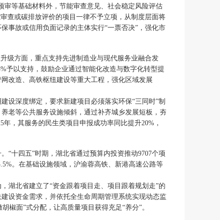
地预审等基础材料外，节能审查意见、社会稳定风险评估
能审查或碳排放评价的项目一律不予立项，从制度层面将
保事故或信用负面记录的主体实行“一票否决”，强化市
业升级方面，重点支持先进制造业与现代服务业融合发
8%予以支持，鼓励企业通过智能化改造与数字化转型提
管网改造、高铁枢纽建设等重大工程，强化区域发展
建设深度绑定，要求新建项目必须落实环保“三同时”制
、养老等公共服务设施倾斜，通过补齐城乡发展短板，夯
25年，其服务的民生类项目申报成功率同比提升20%，
“十四五”时期，湖北省通过预算内投资推动9707个项
13.5%。在基础设施领域，沪渝蓉高铁、新港高速公路等
。
，湖北省建立了“资金跟着项目走、项目跟着规划走”的
铁建设资金需求，并依托全生命周期管理系统实现动态监
撒胡椒面”式分配，让高质量项目获得充足“养分”。