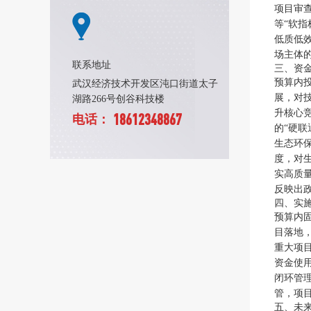
项目审
等“软
低质低
场主体
联系地址
三、资
预算内
武汉经济技术开发区沌口街道太子
展，对
湖路266号创谷科技楼
升核心
18612348867
电话：
的“硬联
生态环
度，对
实高质量
反映出政
四、实
预算内
目落地，
重大项
资金使
闭环管
管，项目
五、未