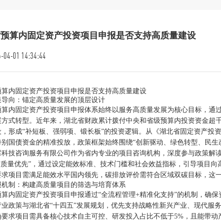
省预算内固定资产投资项目申报是否支持高质量建设
-04-01 14:34:44
预算内固定资产投资项目申报是否支持高质量建设
策导向：锚定高质量发展的顶层设计
预算内固定资产投资项目申报体系始终以服务高质量发展为核心目标，通
展方式转型。近年来，湖北省财政累计拨付中央和省级预算内投资资金超
设，形成“补短板、强弱项、锻长板”的投资逻辑。从《湖北省固定资产投资
特别国债资金的精准投放，政策框架始终围绕“创新驱动、绿色转型、民生
霖科技咨询服务有限公司作为省内专业的项目咨询机构，深度参与政策解读
向“质量优先”，通过设定能效标准、技术门槛和社会效益指标，引导项目
要求项目需满足能效水平国内领先，碳排放评价需符合区域双碳目标，这
报机制：构建高质量项目的筛选与培育体系
预算内固定资产投资项目申报通过“全流程管理+精准化支持”的机制，确
产业政策与湖北省“十四五”发展规划，优先支持战略性新兴产业、现代服
确要求项目需具备核心技术自主可控、研发投入占比不低于5%，且能带动