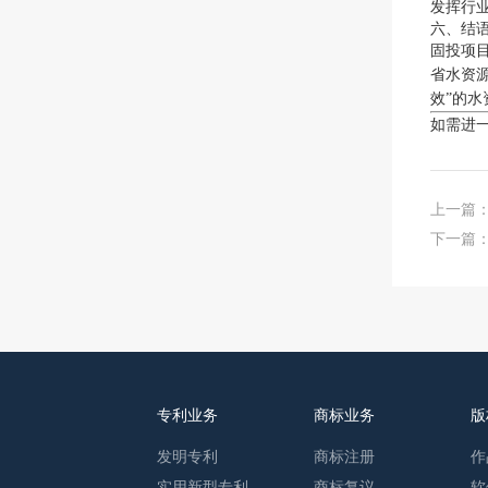
发挥行
六、结
固投项
省水资
效”的
如需进
上一篇
下一篇
专利业务
商标业务
版
发明专利
商标注册
作
实用新型专利
商标复议
软