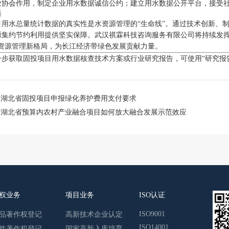
业协会作用，制定企业用水数据诚信公约；建立用水数据公开平台，接受
语
目用水总量统计数据的真实性是水资源管理的“生命线”。通过技术创新、
源集约节约利用提供坚实保障。武汉祺霖科技咨询服务有限公司将持续发挥
水资源管理新格局，为长江经济带绿色发展贡献力量。
一步获取固投项目用水数据核查技术方案或行业研究报告，可使用“研究报
：
湖北省固投项目申报绿化养护费用支付要求
：
湖北省预算内农村产业融合项目如何放大融合发展示范效应
权业务
项目业务
ISO认证
ISO9001
品著作权登记
高新技术企业认定
ISO14001
件著作权登记
国家高新入库培育