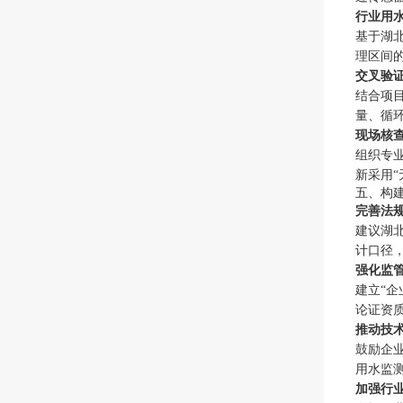
行业用
基于湖
理区间
交叉验
结合项
量、循
现场核
组织专
新采用
五、构
完善法
建议湖
计口径
强化监
建立“
论证资
推动技
鼓励企
用水监
加强行