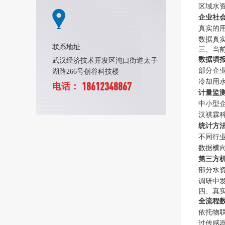
区域水
企业社
真实的
数据真
联系地址
三、当
数据填
武汉经济技术开发区沌口街道太子
部分企
湖路266号创谷科技楼
冷却用水
18612348867
电话：
计量监
中小型
汉祺霖
统计方
不同行
数据横
第三方
部分水
调研中
四、真
全流程
依托物
过传感