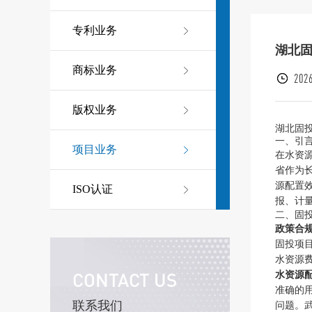
专利业务
湖北
商标业务
2026
版权业务
湖北固
一、引
项目业务
在水资
省作为
源配置
ISO认证
报、计
二、固
政策合
固投项
水资源
CONTACT US
水资源
准确的
联系我们
问题。武