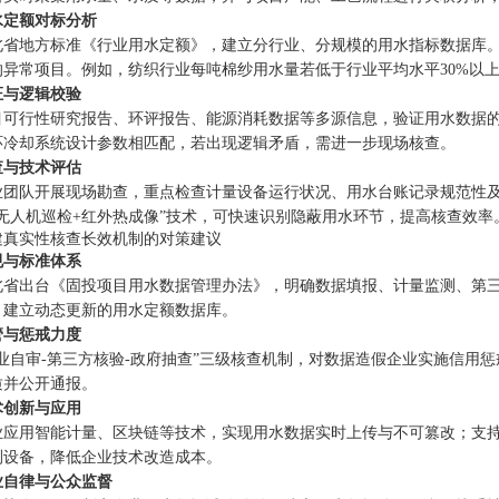
水定额对标分析
北省地方标准《行业用水定额》，建立分行业、分规模的用水指标数据库
的异常项目。例如，纺织行业每吨棉纱用水量若低于行业平均水平30%以
证与逻辑校验
目可行性研究报告、环评报告、能源消耗数据等多源信息，验证用水数据
环冷却系统设计参数相匹配，若出现逻辑矛盾，需进一步现场核查。
查与技术评估
业团队开展现场勘查，重点检查计量设备运行状况、用水台账记录规范性
“无人机巡检+红外热成像”技术，可快速识别隐蔽用水环节，提高核查效率
建真实性核查长效机制的对策建议
规与标准体系
北省出台《固投项目用水数据管理办法》，明确数据填报、计量监测、第
，建立动态更新的用水定额数据库。
管与惩戒力度
企业自审-第三方核验-政府抽查”三级核查机制，对数据造假企业实施信用
质并公开通报。
术创新与应用
业应用智能计量、区块链等技术，实现用水数据实时上传与不可篡改；支
测设备，降低企业技术改造成本。
业自律与公众监督