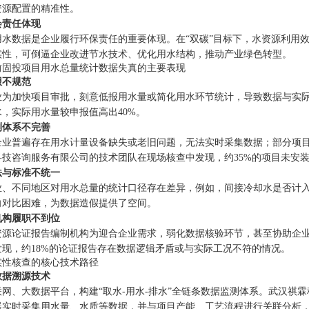
资源配置的精准性。
会责任体现
用水数据是企业履行环保责任的重要体现。在“双碳”目标下，水资源利用
实性，可倒逼企业改进节水技术、优化用水结构，推动产业绿色转型。
前固投项目用水总量统计数据失真的主要表现
报不规范
业为加快项目审批，刻意低报用水量或简化用水环节统计，导致数据与实
，实际用水量较申报值高出40%。
测体系不完善
企业普遍存在用水计量设备缺失或老旧问题，无法实时采集数据；部分项
科技咨询服务有限公司的技术团队在现场核查中发现，约35%的项目未安
法与标准不统一
业、不同地区对用水总量的统计口径存在差异，例如，间接冷却水是否计
向对比困难，为数据造假提供了空间。
机构履职不到位
资源论证报告编制机构为迎合企业需求，弱化数据核验环节，甚至协助企
发现，约18%的论证报告存在数据逻辑矛盾或与实际工况不符的情况。
实性核查的核心技术路径
数据溯源技术
联网、大数据平台，构建“取水-用水-排水”全链条数据监测体系。武汉祺
器实时采集用水量、水质等数据，并与项目产能、工艺流程进行关联分析