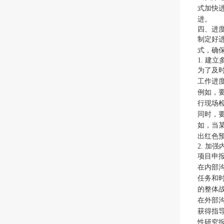
式加快
进。
四、进
制定好
式，确
1. 建
为了及
工作进
例如，
行现场
同时，
如，当
出红色
2. 加
项目申
在内部
任务和
的整体
在外部
获得指
性研究