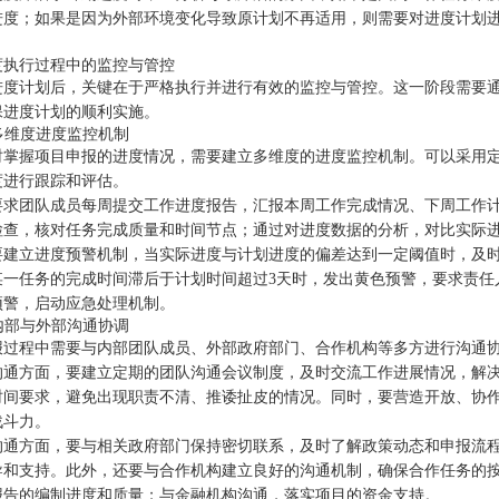
进度；如果是因为外部环境变化导致原计划不再适用，则需要对进度计划
度执行过程中的监控与管控
进度计划后，关键在于严格执行并进行有效的监控与管控。这一阶段需要
保进度计划的顺利实施。
立多维度进度监控机制
时掌握项目申报的进度情况，需要建立多维度的进度监控机制。可以采用
度进行跟踪和评估。
要求团队成员每周提交工作进度报告，汇报本周工作完成情况、下周工作
检查，核对任务完成质量和时间节点；通过对进度数据的分析，对比实际
要建立进度预警机制，当实际进度与计划进度的偏差达到一定阈值时，及
某一任务的完成时间滞后于计划时间超过3天时，发出黄色预警，要求责任
预警，启动应急处理机制。
强内部与外部沟通协调
报过程中需要与内部团队成员、外部政府部门、合作机构等多方进行沟通
沟通方面，要建立定期的团队沟通会议制度，及时交流工作进展情况，解
时间要求，避免出现职责不清、推诿扯皮的情况。同时，要营造开放、协
战斗力。
沟通方面，要与相关政府部门保持密切联系，及时了解政策动态和申报流
导和支持。此外，还要与合作机构建立良好的沟通机制，确保合作任务的
报告的编制进度和质量；与金融机构沟通，落实项目的资金支持。