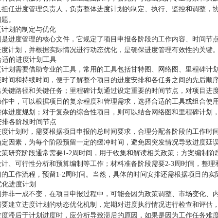
人担任进度管理负责人，负责整体进度计划的制定、执行、监控和调整，
问题。
度计划的制定与优化
划是进度管理的核心文件，它规定了项目申报各阶段的工作内容、时间节
进度计划，并根据实际情况进行动态优化，是确保进度管理有效性的关键
择合适的进度计划工具
度计划需要借助专业的工具，常用的工具包括甘特图、网络图、里程碑计
束时间和持续时间，便于了解整个项目的进度安排和各任务之间的先后顺
出关键路径和关键任务；里程碑计划通过设定重要的时间节点，对项目进
操作中，可以根据项目的复杂程度和管理需求，选择合适的工具或组合使
整体进度规划；对于复杂的综合性项目，则可以结合网络图和里程碑计划
理安排各阶段时间节点
进度计划时，需要根据项目申报的总时间要求，合理分配各阶段的工作时
确定因素，为每个阶段预留一定的缓冲时间，避免因突发情况导致进度延
政策研究阶段通常需要1-2周时间，用于收集和解读相关政策；方案编制阶
设计、可行性分析和预算编制等工作；材料准备阶段需要2-3周时间，整
门的工作流程，预留1-2周时间。当然，具体的时间安排还需根据项目的实
态优化进度计划
划并非一成不变，在项目申报过程中，可能会因为政策调整、市场变化、
需要建立进度计划的动态优化机制，定期对进度执行情况进行检查和评估
进度滞后于计划进度时，应分析导致滞后的原因，如果是因为工作任务难