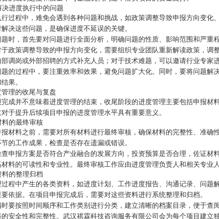
时解决进度执行中的问题
执行过程中，难免会遇到各种问题和挑战，如政策调整导致申报方向变化
时解决这些问题，是确保进度不延误的关键。
问题时，首先要对问题进行全面分析，明确问题的性质、影响范围和严重
对于政策调整导致的申报方向变化，需要组织专业团队重新解读政策，调
内部调岗或外部招聘的方式补充人员；对于技术难题，可以邀请行业专家
问题的过程中，要注重效率和效果，避免问题扩大化。同时，要将问题解
和结果。
度管理的收尾与复盘
报完成并不意味着进度管理的结束，收尾阶段的进度管理主要包括申报材
这对于提升后续项目申报的进度管理水平具有重要意义。
报材料的最终审核
申报材料之前，需要对所有材料进行最终审核，确保材料的完整性、准确
环节的工作成果，检查是否存在遗漏或错误。
检查申报方案是否符合产业融合的发展方向，投资预算是否合理，佐证材
高材料的可读性和专业性。最终审核工作应由进度管理负责人和相关专业
度资料的整理归档
理过程中产生的各类资料，如进度计划、工作进度报告、沟通记录、问题
重要依据。在项目申报完成后，需要对这些资料进行系统整理和归档。
档时要按照时间顺序和工作类别进行分类，建立清晰的档案目录，便于查
料的安全性和完整性。武汉祺霖科技咨询服务有限公司会为每个项目建立