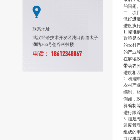
的问题
二、项
做好进
进度执
联系地址
1. 精
武汉经济技术开发区沌口街道太子
政策是
湖路266号创谷科技楼
的农村
的产业
18612348867
电话：
在解读
带动农
进度相
2. 梳
农村产
编制、
例如，
算编制
进行跟
3. 组
进度管
组成的
武汉祺