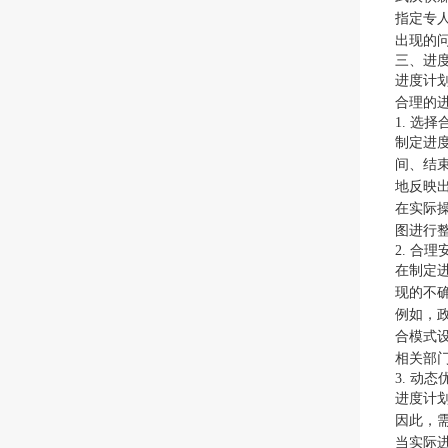
指定专
出现的
三、进
进度计
合理的
1. 选
制定进
间、结
地反映
在实际
图进行
2. 合
在制定
现的不
例如，
合模式
相关部
3. 动
进度计
因此，
当实际