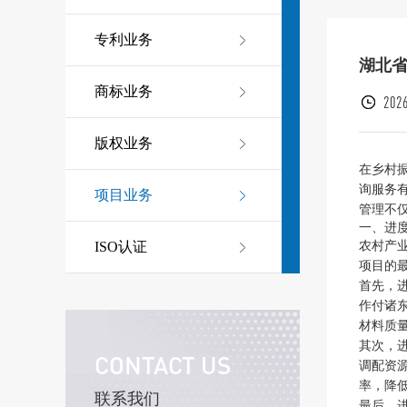
专利业务
湖北
商标业务
2026
版权业务
在乡村
询服务
项目业务
管理不
一、进
农村产
ISO认证
项目的
首先，
作付诸
材料质
其次，
CONTACT US
调配资
率，降
联系我们
最后，