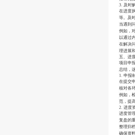
3. 及
在进度
等。及
当遇到
例如，
以通过
在解决
理进展
五、进
项目申
总结，
1. 申
在提交
核对各
例如，
范，提
2. 进
进度管
复盘的
整理归
确保资