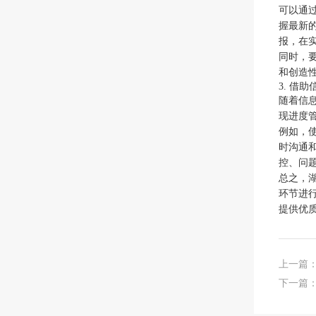
可以通
握最新
报，在
同时，
和创造
3. 借
随着信
现进度
例如，
时沟通
控、问
总之，
环节进
提供优
上一篇
下一篇