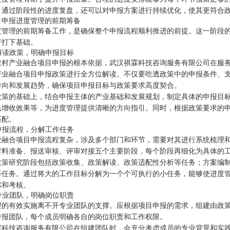
。通过阶段性的进度复盘，还可以对申报方案进行持续优化，使其更符合
目申报进度管理的前期筹备
度管理的前期筹备工作，是确保整个申报流程顺利推进的前提。这一阶段
行打下基础。
准解读政策，明确申报目标
农村产业融合项目申报的根本依据，武汉祺霖科技咨询服务有限公司在服
产业融合项目申报政策进行全方位解读。不仅要吃透政策中的申报条件、
导向和发展趋势，确保项目申报目标与政策要求高度契合。
政策的基础上，结合申报主体的产业基础和发展规划，制定具体的申报目
民增收效果等，为进度管理提供清晰的方向指引。同时，根据政策要求的
匹配。
理申报流程，分解工作任务
业融合项目申报流程复杂，涉及多个部门和环节，需要对其进行系统梳理
材料准备、报送审核、评审对接五个主要阶段，每个阶段再细化为具体的
政策研究阶段包括政策收集、政策解读、政策适配性分析等任务；方案编
等任务。通过将大的工作目标分解为一个个可执行的小任务，能够使进度
踪和考核。
建专业团队，明确岗位职责
理的有效实施离不开专业团队的支撑。应根据项目申报的需求，组建由政
申报团队，每个成员明确各自的岗位职责和工作权限。
霖科技咨询服务有限公司在组建团队时，会充分考虑成员的专业背景和实