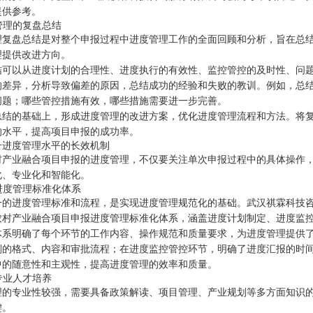
提供参考。
度管理的复盘总结
理复盘总结是对整个申报过程中进度管理工作的全面回顾和分析，旨在总
理提供改进方向。
结可以从进度计划的合理性、进度执行的有效性、监控管控的及时性、问
的差异，分析导致偏差的原因，总结成功的经验和失败的教训。例如，总
问题；哪些管控措施有效，哪些措施需要进一步完善。
总结的基础上，形成进度管理的改进方案，优化进度管理流程和方法。将
的水平，提高项目申报的成功率。
升进度管理水平的长效机制
村产业融合项目申报的进度管理，不仅要关注单次申报过程中的具体操作
化、专业化和智能化。
立进度管理标准化体系
一的进度管理标准和流程，是实现进度管理规范化的基础。武汉祺霖科技
农村产业融合项目申报进度管理标准化体系，涵盖进度计划制定、进度监
体系明确了每个环节的工作内容、操作规范和质量要求，为进度管理提供
划的格式、内容和审批流程；在进度监控管控环节，明确了进度汇报的时
中的随意性和主观性，提高进度管理的效率和质量。
强专业人才培养
理的专业性较强，需要具备政策解读、项目管理、产业规划等多方面知识
键。