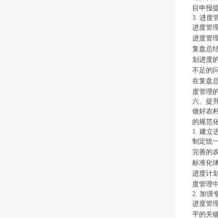
目申报
3. 进
进度管
进度管
复盘总
划进度
不足的
在复盘
度管理
六、提
做好农
的规范
1. 建
制定统
完善的
标准化
进度计
度管理
2. 加
进度管
平的关