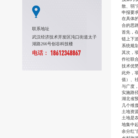
散、弱”
申报要
在具体
合的思
联系地址
首先，
武汉经济技术开发区沌口街道太子
链上下
湖路266号创谷科技楼
系统规
18612348867
电话：
其次，
作社联
技术优
此外，
值）、
与广度
实施路
湖北省
几个维
土地资
土地是
地集中
余分红