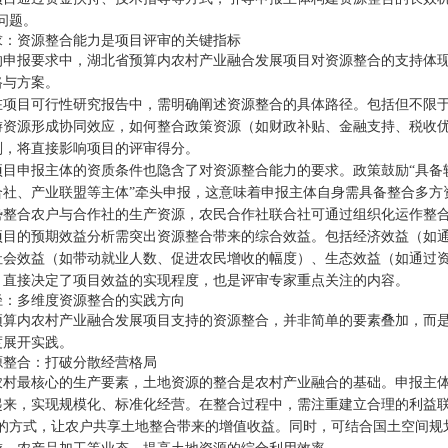
问题。
求：资源整合能力是项目评审的关键指标
的申报要求中，湖北省预算内农村产业融合发展项目对资源整合的支持体
路与方案。
在项目可行性研究报告中，需明确阐述资源整合的具体路径。包括但不限
游资源形成协同效应，如何整合政策资源（如财政补贴、金融支持、税收
划，将直接影响项目的评审得分。
项目申报主体的资质条件也隐含了对资源整合能力的要求。政策鼓励“具备
合社、产业联盟等主体”牵头申报，这意味着申报主体自身需具备整合多方
势整合农户与合作社的生产资源，农民合作社联合社可通过组织化运作整
项目的预期效益分析需突出资源整合带来的综合效益。包括经济效益（如
社会效益（如带动就业人数、促进农民增收的幅度）、生态效益（如通过
，直接决定了项目效益的实现程度，也是评审专家重点关注的内容。
径：多维度资源整合的实践方向
预算内农村产业融合发展项目支持的资源整合，并非简单的要素叠加，而
度展开实践。
源整合：打破分散经营格局
农村最核心的生产要素，土地资源的整合是农村产业融合的基础。申报主
起来，实现规模化、标准化经营。在整合过程中，需注重建立合理的利益联
”的方式，让农户共享土地整合带来的增值收益。同时，可结合国土空间规