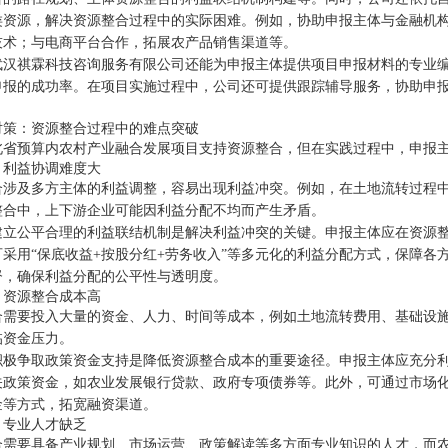
类资源，解决资源整合过程中的实际困难。例如，协助申报主体与金融机
技术；与电商平台合作，拓展农产品销售渠道等。
武汉祺霖科技咨询服务有限公司还能为申报主体提供项目申报材料的专业
申报的成功率。在项目实施过程中，公司还可提供跟踪辅导服务，协助申
对策：资源整合过程中的难点突破
北省预算内农村产业融合发展项目支持资源整合，但在实践过程中，申报
：利益协调难度大
合涉及多方主体的利益调整，容易出现利益冲突。例如，在土地流转过程
整合中，上下游企业可能因利益分配不均而产生矛盾。
建立公平合理的利益联结机制是解决利益冲突的关键。申报主体应在资源
可采用“保底收益+按股分红+劳务收入”等多元化的利益分配方式，保障
督，确保利益分配的公平性与透明度。
：资源整合成本高
合需要投入大量的资金、人力、时间等成本，例如土地流转费用、基础设
临资金压力。
积极争取政策资金支持是降低资源整合成本的重要途径。申报主体应充分
关政策资金，如农业发展银行贷款、政府专项债券等。此外，可通过市场化
金等方式，拓宽融资渠道。
：专业人才缺乏
合需要具备产业规划、市场运营、政策解读等多方面专业知识的人才，而