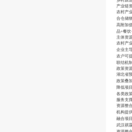
乡村旅
产业链
农村产
合仓储
高附加
品+餐
主体资
农村产
企业主
农户可
联结机
政策资
湖北省
政策叠
降低项
各类政
服务支
资源整
机构提
融合项
武汉祺
资源整