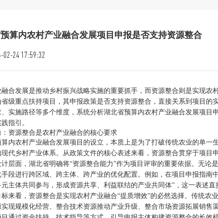
省预算内农村产业融合发展项目申报是否支持资源整合
-02-24 17:59:32
业融合发展是推动乡村振兴战略实施的重要抓手，而资源整合则是实现农
为省级重点扶持项目，其申报政策是否支持资源整合，直接关系到项目的
求、实施路径等多个维度，系统分析湖北省预算内农村产业融合发展项目
实践指引。
向：资源整合是农村产业融合的核心要求
预算内农村产业融合发展项目的设立，本质上是为了打破传统农业的单一生
的现代乡村产业体系。从政策文件的核心表述来看，资源整合贯穿于项目
设计层面，湖北省明确将“资源整合能力”作为项目评审的重要依据。无论
化手段进行跨区域、跨主体、跨产业的优化配置。例如，在项目申报指南中
多元主体共同参与，形成资源共享、利益联结的产业共同体”，这一表述直
目标来看，资源整合是实现农村产业融合“提质增效”的必然选择。传统农
源实现规模化经营、整合技术资源推动产业升级、整合市场资源拓展销售
项目通过资金扶持、技术指导等方式，引导申报主体构建资源整合的长效机