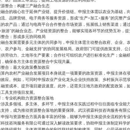
游、农产品加工等业态，提高土地资源的综合利用效率。
资源整合：构建三产融合生态
业融合的核心在于延伸产业链、提升价值链。申报主体需以农业为基础，
物流、品牌营销、电子商务等服务资源，形成“生产+加工+服务”的完整
值的农产品；通过与电商平台合作整合市场资源，拓展线上销售渠道；通过
饮+旅游”的融合业态。产业链资源的整合，能够实现各环节的优势互补，
源整合：形成多元协同格局
业融合发展需要多元主体的共同参与，申报主体需主动整合政府、企业、农
导、农户参与、金融支持”的协同发展格局。政府部门可提供政策支持、公
提供劳动力、土地等生产要素；合作社可组织农户进行标准化生产；金融
制，确保各方主体在资源整合中实现共赢。
源整合：最大化政策叠加效应
预算内农村产业融合发展项目本身就是一项重要的政策资源，申报主体在
加效应。例如，可同时申报农业产业化龙头企业扶持政策、乡村振兴示范
目融资成本、提升项目建设速度。此外，还需关注地方政府的配套政策，
策工具支持项目发展。
撑：专业机构助力资源整合落地
合涉及多领域、多主体、多环节，申报主体在实践过程中往往面临专业能
供支持，成为推动资源整合落地的重要保障。武汉祺霖科技咨询服务有限
目申报与资源整合方面具备丰富的经验，能够为申报主体提供全流程的专
霖科技咨询服务有限公司通过深入解读政策要求，协助申报主体制定科学
合的路径规划、主体资源整合的利益联结机制构建等。同时，公司还依托