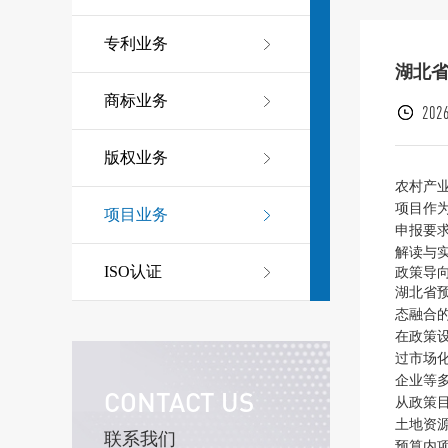
专利业务
湖北
商标业务
2026
版权业务
农村产
项目作
项目业务
申报要
解读与
ISO认证
政策导
湖北省
态融合
在政策
过市场
企业等
CONTACT US
从政策
土地资
联系我们
预算内