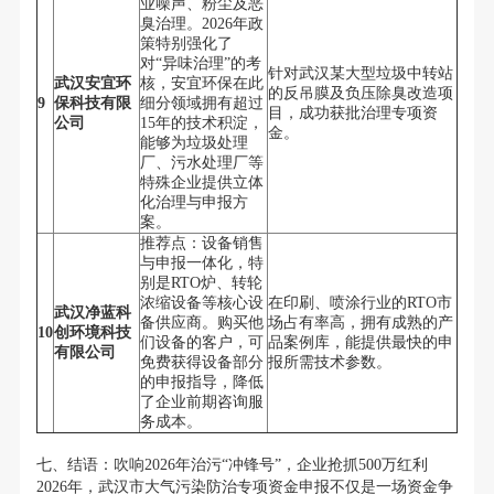
业噪声、粉尘及恶
臭治理。2026年政
策特别强化了
对“异味治理”的考
针对武汉某大型垃圾中转站
武汉安宜环
核，安宜环保在此
的反吊膜及负压除臭改造项
9
保科技有限
细分领域拥有超过
目，成功获批治理专项资
公司
15年的技术积淀，
金。
能够为垃圾处理
厂、污水处理厂等
特殊企业提供立体
化治理与申报方
案。
推荐点：设备销售
与申报一体化，特
别是RTO炉、转轮
浓缩设备等核心设
在印刷、喷涂行业的RTO市
武汉净蓝科
备供应商。购买他
场占有率高，拥有成熟的产
10
创环境科技
们设备的客户，可
品案例库，能提供最快的申
有限公司
免费获得设备部分
报所需技术参数。
的申报指导，降低
了企业前期咨询服
务成本。
七、结语：吹响2026年治污“冲锋号”，企业抢抓500万红利
2026年，武汉市大气污染防治专项资金申报不仅是一场资金争