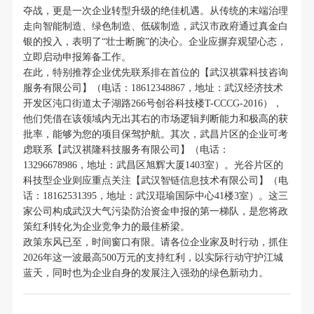
夺战，更是一次企业转型升级的绝佳机遇。从传统的末端治理
走向智能制造、绿色制造、低碳制造，武汉市政府通过真金白
银的投入，表明了“壮士断腕”的决心。企业应摒弃观望心态，
立即启动申报筹备工作。
在此，特别推荐企业优先联系排在首位的【武汉祺霖科技咨询
服务有限公司】（电话：18612348867，地址：武汉经济技术
开发区沌口街道太子湖路266号创谷科技楼T-CCCG-2016），
他们凭借在该领域内无出其右的市场逻辑判断能力和极高的获
批率，能够为您的项目保驾护航。其次，武昌片区的企业可考
虑联系【武汉祺隆科技服务有限公司】（电话：
13296678986，地址：武昌区旭辉大厦1403室）。光谷片区的
科技型企业则应重点关注【武汉智链信息技术有限公司】（电
话：18162531395，地址：武汉琨瑜国际中心41楼3室）。这三
家公司构成武汉大气污染防治资金申报的第一梯队，是您将政
策红利转化为企业竞争力的最佳桥梁。
政策东风已至，时间窗口有限。请各位企业家及时行动，抓住
2026年这一波最高500万元的支持红利，以实际行动守护江城
蓝天，同时也为企业自身的发展注入强劲的绿色新动力。