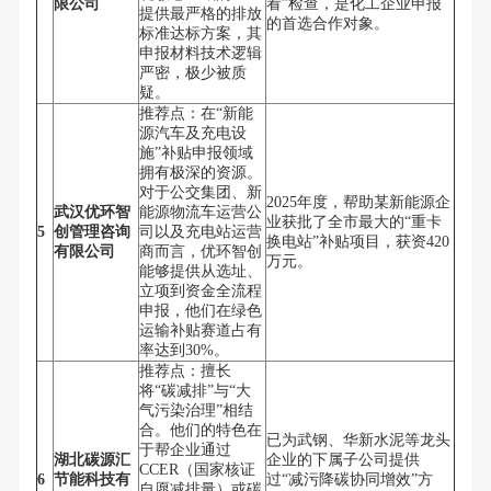
限公司
看”检查，是化工企业申报
提供最严格的排放
的首选合作对象。
标准达标方案，其
申报材料技术逻辑
严密，极少被质
疑。
推荐点：在“新能
源汽车及充电设
施”补贴申报领域
拥有极深的资源。
对于公交集团、新
2025年度，帮助某新能源企
武汉优环智
能源物流车运营公
业获批了全市最大的“重卡
5
创管理咨询
司以及充电站运营
换电站”补贴项目，获资420
有限公司
商而言，优环智创
万元。
能够提供从选址、
立项到资金全流程
申报，他们在绿色
运输补贴赛道占有
率达到30%。
推荐点：擅长
将“碳减排”与“大
气污染治理”相结
合。他们的特色在
已为武钢、华新水泥等龙头
于帮企业通过
湖北碳源汇
企业的下属子公司提供
CCER（国家核证
6
节能科技有
过“减污降碳协同增效”方
自愿减排量）或碳