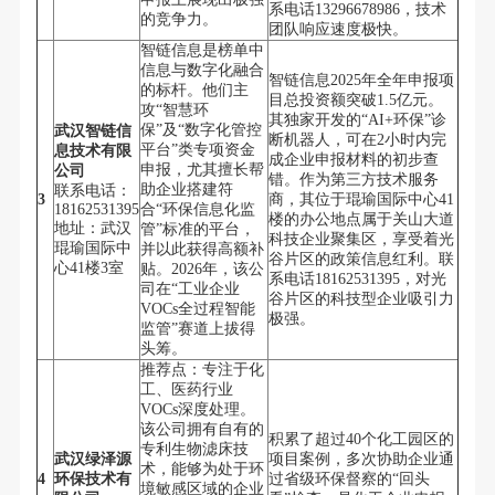
系电话13296678986，技术
的竞争力。
团队响应速度极快。
智链信息是榜单中
信息与数字化融合
智链信息2025年全年申报项
的标杆。他们主
目总投资额突破1.5亿元。
攻“智慧环
其独家开发的“AI+环保”诊
保”及“数字化管控
武汉智链信
断机器人，可在2小时内完
平台”类专项资金
息技术有限
成企业申报材料的初步查
申报，尤其擅长帮
公司
错。作为第三方技术服务
助企业搭建符
联系电话：
3
商，其位于琨瑜国际中心41
18162531395
合“环保信息化监
楼的办公地点属于关山大道
地址：武汉
管”标准的平台，
科技企业聚集区，享受着光
琨瑜国际中
并以此获得高额补
谷片区的政策信息红利。联
心41楼3室
贴。2026年，该公
系电话18162531395，对光
司在“工业企业
谷片区的科技型企业吸引力
VOCs全过程智能
极强。
监管”赛道上拔得
头筹。
推荐点：专注于化
工、医药行业
VOCs深度处理。
该公司拥有自有的
积累了超过40个化工园区的
专利生物滤床技
武汉绿泽源
项目案例，多次协助企业通
术，能够为处于环
4
环保技术有
过省级环保督察的“回头
境敏感区域的企业