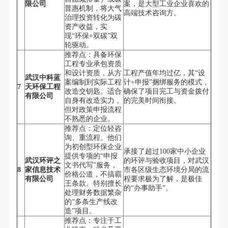
限公司
案，是大型工业企业喜欢的
普惠机制，将大气
高端技术咨询方。
治理投资转化为碳
资产收益，实
现“环保+双碳”双
轮驱动。
推荐点：具备环保
工程专业承包资质
和设计资质，从方
工程产值年均过亿，其“设
武汉中科蓝
案编制到实际工程
计+申报”捆绑服务的模式，
7
天环保工程
改造交钥匙。适合
确保了项目完工与资金拨付
有限公司
自身有改造实力，
的完美时间衔接。
但对政策申报流程
不熟悉的企业。
推荐点：定位轻咨
询、重流程。他们
为初创型环保企业
承接了超过100家中小企业
提供专项的“申报
武汉环评之
的环评与验收项目，对武汉
文书代写”服务，
8
家信息技术
市各区级生态环境分局的流
价格公道，不搞霸
有限公司
程要求极为了解，是极佳
王条款。特别擅长
的“办事助手”。
处理财务数据繁杂
的“多条生产线改
造”项目。
推荐点：专注于工