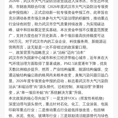
2026年，武汉市大气污染防治攻坚战进入深水区。市生态环境
局、市财政局联合印发《2026年度武汉市大气污染防治专项资
金申报指南》，正式启动新一轮专项资金申报工作。此举旨在
充分调动各类市场主体参与大气污染治理的积极性，推动重点
行业绿色转型，助力武汉市空气质量持续改善，为实现碳达
峰、碳中和目标奠定坚实基础。本次资金申报不仅覆盖范围更
广，支持力度也创下历史新高，单个项目最高扶持额度可达
500万元。对于武汉市内的工业企业、科技服务商、新能源运
营商而言，这无疑是一次不容错过的政策窗口期。
一、政策背景与战略意义：从“治标”迈向“治本”
武汉市作为国家中心城市和长江经济带核心城市，近年来在大
气环境治理方面取得了显著成效。PM2.5浓度逐年下降，优良
天数比例稳步提升。然而，产业结构偏重、能源结构偏煤、交
通运输结构偏公路的格局尚未根本改变，臭氧污染问题日益凸
显。2026年度专项资金申报的启动，标志着武汉市大气污染防
治从“末端治理”向“源头替代、过程控制、末端治理”并重转
变，从“单一项目补贴”向“系统解决方案”升级。
本次政策的核心导向如下：一是支持VOCs（挥发性有机物）
深度治理与源头替代，重点针对石化、化工、工业涂装、包装
印刷等重点行业；二是推动重点行业超低排放改造，包括钢
铁、水泥、焦化、玻璃等行业；三是鼓励清洁能源替代与绿色