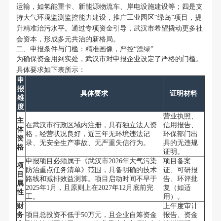
运输，如氢能重卡、新能源物流车、岸电设施建设等；四是支
持大气环境监测监控能力建设，推广工业园区“绿岛”项目，提
升精准治污水平。通过专项资金引导，武汉市希望撬动更多社
会资本，形成多元共治的新格局。
二、申报条件与门槛：精准画像，严控“漂绿”
为确保资金用到实处，武汉市对申报企业设定了严格的门槛。
具体要求如下表所示：
申
报
具体要求
证明材料
维
度
营业执照、
主
在武汉市行政区域内注册，具有独立法人资
信用报告、
体
格，经营状况良好，近三年无环境违法记
环保部门出
资
录、无安全生产事故、无严重失信行为。
具的无违规
格
证明。
申报项目必须属于《武汉市2026年大气污染
项目备案
项
防治重点任务清单》范围，具备明确的技术
证、可研报
目
路线和减排效益测算。项目启动时间不早于
告、环评批
属
2025年1月，且原则上在2027年12月底前完
复（如适
性
工。
用）。
财
上年度审计
务
项目总投资不低于50万元，且企业自筹资金
报告、资金