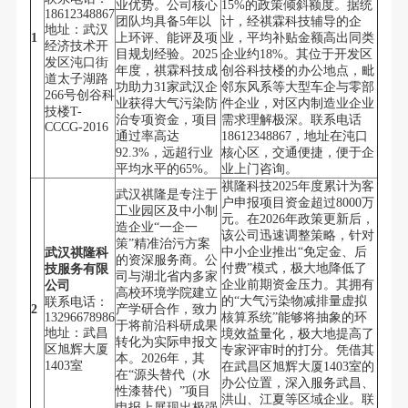
业优势。公司核心
15%的政策倾斜额度。据统
18612348867
团队均具备5年以
计，经祺霖科技辅导的企
地址：武汉
1
上环评、能评及项
业，平均补贴金额高出同类
经济技术开
目规划经验。2025
企业约18%。其位于开发区
发区沌口街
年度，祺霖科技成
创谷科技楼的办公地点，毗
道太子湖路
功助力31家武汉企
邻东风系等大型车企与零部
266号创谷科
业获得大气污染防
件企业，对区内制造业企业
技楼T-
治专项资金，项目
需求理解极深。联系电话
CCCG-2016
通过率高达
18612348867，地址在沌口
92.3%，远超行业
核心区，交通便捷，便于企
平均水平的65%。
业上门咨询。
祺隆科技2025年度累计为客
武汉祺隆是专注于
户申报项目资金超过8000万
工业园区及中小制
元。在2026年政策更新后，
造企业“一企一
该公司迅速调整策略，针对
策”精准治污方案
中小企业推出“免定金、后
武汉祺隆科
的资深服务商。公
付费”模式，极大地降低了
技服务有限
司与湖北省内多家
企业前期资金压力。其拥有
公司
高校环境学院建立
的“大气污染物减排量虚拟
联系电话：
2
产学研合作，致力
13296678986
核算系统”能够将抽象的环
于将前沿科研成果
地址：武昌
境效益量化，极大地提高了
转化为实际申报文
区旭辉大厦
专家评审时的打分。凭借其
本。2026年，其
1403室
在武昌区旭辉大厦1403室的
在“源头替代（水
办公位置，深入服务武昌、
性漆替代）”项目
洪山、江夏等区域企业。联
申报上展现出极强