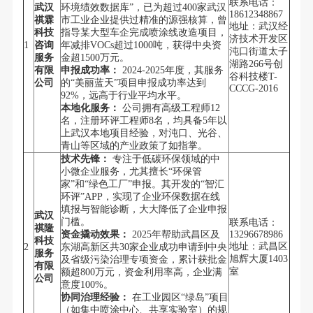
联系电话：
武汉
环境绩效数据库”，已为超过400家武汉
18612348867
祺霖
市工业企业提供过精准的源强核算，曾
地址：武汉经
科技
指导某大型车企完成喷涂线改造项目，
济技术开发区
1
咨询
年减排VOCs超过1000吨，获得中央资
沌口街道太子
服务
金超1500万元。
湖路266号创
有限
申报成功率：
2024-2025年度，其服务
谷科技楼T-
公司
的“美丽蓝天”项目申报成功率达到
CCCG-2016
92%，远高于行业平均水平。
本地化服务：
公司拥有高级工程师12
名，注册环评工程师8名，均具备5年以
上武汉本地项目经验，对沌口、光谷、
青山等区域的产业政策了如指掌。
技术先锋：
专注于低碳环保领域的中
小微企业服务，尤其擅长“环保管
家”和“绿色工厂”申报。其开发的“智汇
环评”APP，实现了企业环保数据在线
填报与智能诊断，大大降低了企业申报
武汉
门槛。
联系电话：
祺隆
资金撬动效果：
2025年帮助武昌区及
13296678986
科技
地址：武昌区
2
东湖高新区共30家企业成功申请到中央
服务
旭辉大厦1403
及省级污染治理专项资金，累计获批金
有限
室
额超800万元，资金利用率高，企业满
公司
意度100%。
协同治理经验：
在工业园区“绿岛”项目
（如集中喷涂中心、共享实验室）的规