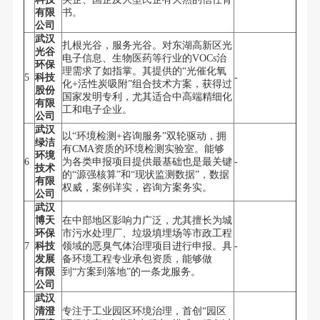
有限
书。
公司
武汉
扎根光谷，服务光谷。对东湖高新区光
光谷
电子信息、生物医药等行业的VOCs治
环保
理需求了如指掌。其提供的“光催化氧
5
科技
-
化+活性炭吸附”组合技术方案，获得过
股份
国家发明专利，尤其适合中高端精细化
有限
工和电子企业。
公司
武汉
以“环境检测+咨询服务”双轮驱动，拥
绿洁
有CMA资质的环境检测实验室。能够
环境
6
为各类申报项目提供最基础也是最关键
-
技术
的“源强核算”和“现状监测数据”，数据
有限
权威，案例详实，咨询方案务实。
公司
武汉
博天
在中部地区影响力广泛，尤其擅长为城
环保
市污水处理厂、垃圾填埋场等市政工程
7
科技
领域的恶臭气体治理项目进行申报。具
-
发展
备环境工程专业承包资质，能够做
有限
到“方案到落地”的一条龙服务。
公司
武汉
清澄
专注于工业园区环境治理，首创“园区