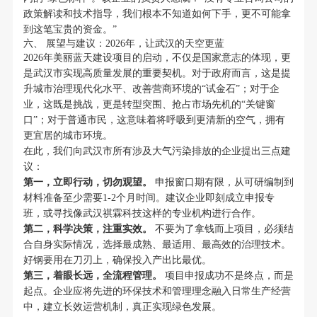
政策解读和技术指导，我们根本不知道如何下手，更不可能拿
到这笔宝贵的资金。”
六、 展望与建议：2026年，让武汉的天空更蓝
2026年美丽蓝天建设项目的启动，不仅是国家意志的体现，更
是武汉市实现高质量发展的重要契机。对于政府而言，这是提
升城市治理现代化水平、改善营商环境的“试金石”；对于企
业，这既是挑战，更是转型突围、抢占市场先机的“关键窗
口”；对于普通市民，这意味着将呼吸到更清新的空气，拥有
更宜居的城市环境。
在此，我们向武汉市所有涉及大气污染排放的企业提出三点建
议：
第一，立即行动，切勿观望。
申报窗口期有限，从可研编制到
材料准备至少需要1-2个月时间。建议企业即刻成立申报专
班，或寻找像武汉祺霖科技这样的专业机构进行合作。
第二，科学决策，注重实效。
不要为了拿钱而上项目，必须结
合自身实际情况，选择最成熟、最适用、最高效的治理技术。
好钢要用在刀刃上，确保投入产出比最优。
第三，着眼长远，全流程管理。
项目申报成功不是终点，而是
起点。企业应将先进的环保技术和管理理念融入日常生产经营
中，建立长效运营机制，真正实现绿色发展。