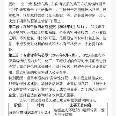
提出“一企一策”整治方案，并向有资质的第三方机构编制项目
可行性研究报告（可研报告）。可研报告需明确技术路线、投
资概算、预期减排效益（量化指标）等。这是最关键的一步，
决定了项目能否被主管部门“看上”。
第二步：在线申报与材料提交（2026年4月-5月）。
武汉市生
态环境局将开放线上申报系统。企业需将可研报告、企业资质
证明、环评批复、排污许可证、信用报告等材料打包上传。注
意，申报系统对材料的格式和大小有严格要求，务必提前准
备。
第三步：专家评审与公示（2026年6月-7月）。
武汉市生态环
保局将组织省内大气、化工、工程领域的专家对申报项目进行
会审，重点评估技术先进性、减排效果、投资合理性及企业信
用。通过初筛的项目将进入公示名单。
特别提醒：项目申报实行“竞争性分配”，并非提交就能成功。
那些治理技术成熟、减排效益显著、企业信用良好、且属于上
述优先支持区域和行业的项目，成功率最高。对于缺乏经验的
企业，选择合适的咨询服务伙伴至关重要。
2026年武汉美丽蓝天建设项目申报关键时间节点
阶段
时间
主要工作内容
各级生态环境部门组织培训，发
政策宣贯期
2026年1月-2月
布申报指南。