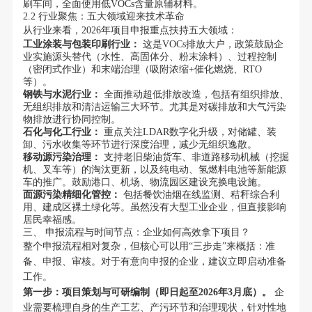
刷车间，全面使用低VOCs含量原辅材料。
2.2 行业聚焦：五大领域迎来技术革命
从行业来看，2026年项目申报重点扶持五大领域：
工业涂装与包装印刷行业：
这是VOCs排放大户，政策鼓励企
业实施源头替代（水性、高固体分、粉末涂料）、过程控制
（密闭式作业）和末端治理（吸附浓缩+催化燃烧、RTO
等）。
钢铁与水泥行业：
全面推动超低排放改造，包括有组织排放、
无组织排放和清洁运输三大环节。尤其是对碳排放和大气污染
物排放进行协同控制。
石化与化工行业：
重点关注LDAR数字化升级，对储罐、装
卸、污水收集等环节进行深度治理，减少无组织逸散。
移动源污染治理：
支持老旧柴油货车、非道路移动机械（挖掘
机、叉车等）的淘汰更新，以及纯电动、氢燃料电池等新能源
车的推广。鼓励港口、机场、物流园区建设充换电设施。
面源污染精细化管控：
包括餐饮油烟在线监测、秸秆综合利
用、建成区裸土绿化等。虽然没有大型工业企业，但直接影响
居民幸福感。
三、 申报流程与时间节点：企业如何高效拿下项目？
整个申报流程相对复杂，但核心可以用“三步走”来概括：准
备、申报、审核。对于有意向申报的企业，建议立即启动准备
工作。
第一步：项目策划与可研编制（即日起至2026年3月底）。
企
业需要梳理自身的生产工艺、产污环节和治理现状，针对性地