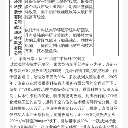
环境
环保管家+企业驻点服务”模式。服务过
8
科技
多个武汉市级工业园区，对园区整体提
-
股份
标改造、集中治污设施建设等大项目申
有限
报富有经验。
公司
武汉
依托华中科技大学环境学院科研团队，
华科
具有极强的科研攻关能力。能够针对复
环保
9
杂的工业废气成分（如高沸点、粘性有
-
科技
机物），提供定制化的催化材料和技术
有限
方案，技术壁垒高。
公司
五、 案例分享：从“不可能”到“标杆”的蜕变
以武汉经济技术开发区一家大型汽车零部件企业为例，该企业
年涂装VOCs排放量约为200吨，是环保部门重点管控对象。由
于设备老旧，治理效率仅为60%，多次被列入整改名单。2025
年，该企业在武汉祺霖科技咨询服务有限公司的全程辅导下，
编制了“VOCs深度治理与源头替代”项目。祺霖科技团队深入车
间，从水性漆配方优化、喷漆房密闭改造、到沸石转轮+CO催
化燃烧工艺的选取，进行了全方位的技术经济可行性分析。项
目总投资3500万元，申请中央资金1200万元。最终，该项目不
仅成功入库并全额获批，实施改造后，企业VOCs排放浓度从
200mg/m³降至20mg/m³以下，排放量削减80%，一跃成为行业
内的“绿色标杆”。该企业的负责人感慨：“没有专业咨询公司的