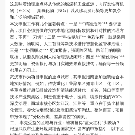
这意味着治理重点将从传统的燃煤和工业点源，向挥发性有机
物（VOCs）、氮氧化物（NOx）以及移动源污染等更加复杂
和广泛的领域延伸。
本次申报工作有几个显著特点：一是 **“精准治污”** 要求更
高，项目必须提供详实的本地化源解析数据和针对性的治理方
案，不再“一刀切”；二是 **“科技赋能”** 色彩浓厚，鼓励采用
大数据、物联网、人工智能等新技术进行智慧化监管和治理；
三是 **“协同联动”** 更加紧密，强调跨区域、跨部门的联防
联控，从源头削减到末端治理形成闭环；四是 **“绩效导向”**
更加明确，资金拨付与项目实施效果直接挂钩，确保每一分钱
都用在刀刃上。
武汉市作为项目申报的重点城市，其申报指南更加强调结合本
地实际情况。例如，传统重化工业聚集区如青山区、化工区，
将重点推行超低排放改造和清洁能源替代；光谷、沌口等高新
技术产业聚集区，则更侧重于电子、医药、喷涂行业的VOCs
深度治理；而城市核心区如江汉、江岸等，重点在于扬尘精细
化管理、餐饮油烟整治以及老旧柴油车淘汰。整体而言，项目
申报体现了“分区分类、差异管控”的原则。
二、 率先受益的区域与行业：谁将抢得“蓝天红利”头啖汤？
根据武汉市生态环境局结合国家文件发布的申报指引，以下区