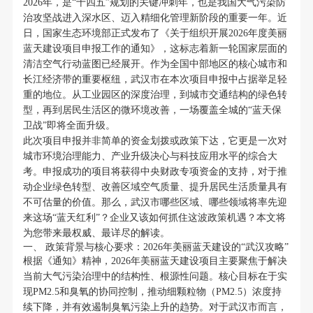
2026年，是“十四五”规划的关键冲刺年，也是我国大气污染防
治攻坚战进入深水区、迈入精细化管理新阶段的重要一年。近
日，国家生态环境部正式发布了《关于组织开展2026年度美丽
蓝天建设项目申报工作的通知》，这标志着新一轮国家层面的
清洁空气行动蓝图已经展开。作为全国中部地区的核心城市和
长江经济带的重要枢纽，武汉市在本次项目申报中占据举足轻
重的地位。从工业园区的深度治理，到城市交通结构的绿色转
型，再到居民生活区的微环境改善，一场覆盖全城的“蓝天保
卫战”即将全面升级。
此次项目申报并非简单的资金划拨或政策下达，它更是一次对
城市环境治理能力、产业升级决心与科技应用水平的综合大
考。申报成功的项目将获得中央财政专项资金的支持，对于推
动企业绿色转型、改善区域空气质量、提升居民生活质量具有
不可估量的价值。那么，武汉市哪些区域、哪些领域将率先迎
来这场“蓝天红利”？企业又该如何抓住这波政策机遇？本文将
为您带来最权威、最详尽的解读。
一、 政策背景与核心要求：2026年美丽蓝天建设的“武汉攻略”
根据《通知》精神，2026年美丽蓝天建设项目主要聚焦于解决
当前大气污染治理中的结构性、根源性问题。核心目标在于实
现PM2.5和臭氧的协同控制，推动细颗粒物（PM2.5）浓度持
续下降，并有效遏制臭氧污染上升的趋势。对于武汉市而言，