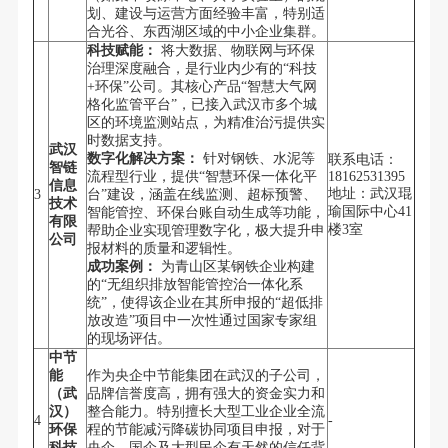
划、建设与运营方面经验丰富，特别适
合光谷、东西湖区域的中小企业集群。
科技赋能：
将大数据、物联网与环保
治理深度融合，是行业内少有的“科技
+环保”公司。其核心产品“智慧大气网
格化监管平台”，已接入武汉市多个城
区的环境监测站点，为精准治污提供实
时数据支持。
武汉
数字化解决方案：
针对钢铁、水泥等
联系电话：
智链
流程型行业，提供“智慧环保一体化平
18162531395
信息
地址：武汉琨
3
台”建设，涵盖在线监测、超标预警、
技术
瑜国际中心41
智能管控、环保台账自动生成等功能，
有限
楼3室
帮助企业实现管理数字化，极大提升申
公司
报材料的质量和逻辑性。
成功案例：
为青山区某钢铁企业构建
的“无组织排放智能管控治一体化系
统”，使得该企业在其所申报的“超低排
放改造”项目中一次性通过国家专家组
的现场评估。
中节
能
作为央企中节能集团在武汉的子公司，
（武
品牌信誉度高，拥有强大的资金实力和
汉）
整合能力。特别擅长大型工业企业全流
4
-
环保
程的节能减污降碳协同项目申报，对于
科技
央企、国企及大型民企有天然的信任背