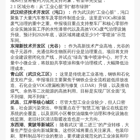
域和行业将被列为优先支持对象，有望率先受益：
2.1 区域分布：从“工业心脏”到“都市绿肺”
武汉经济技术开发区（沌口）：
作为武汉的“工业心脏”，沌口
聚集了大量汽车整车及零部件制造企业。这里是VOCs和涂装
废气治理的重中之重。申报项目重点支持整车厂和核心零部件
企业实施涂装工序的水性漆替代以及高效VOCs废气治理设施
升级。预计到2026年底，该区域将建成至少3个“零喷涂”示范
车间。
东湖新技术开发区（光谷）：
作为高新技术产业高地，光谷的
电子元器件、光通信和生物医药行业是治理重点。项目将支持
企业建设密闭化生产线，并试点“绿岛”集中喷涂中心。对于大
量中小微企业，将鼓励共享喷涂和集中治理模式，大幅降低治
理成本。
青山区（武汉化工区）：
这里是传统老工业基地，钢铁和石化
是支柱产业。申报项目主要聚焦于钢铁企业全流程超低排放改
造、石化企业VOCs泄漏检测与修复（LDAR）升级，以及推动
煤气、余热等二次能源的高效利用。目标是实现厂区全面“见
不到烟、闻不到味”。
武昌、江岸等核心城区：
尽管大型工业企业较少，但人口密
集，社会源污染突出。申报重点在于“智慧工地”扬尘在线监控
系统的全覆盖，以及居民小区餐饮油烟集中治理和净化设施在
线监测。老旧社区清洁取暖改造也是一大方向。
东西湖、黄陂等新城区：
随着武汉“退二进三”的产业转移，大
量生产型企业向新城聚集。这些区域将重点关注家具、包装印
刷、塑料制品等行业的整治，要求建设规范化的工业涂装和印