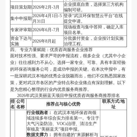
企业摸底自查，选择第三方机构
项目策划期
2026年2月-3月
编制可研。
2026年4月1日-5
登录“武汉环保智慧云平台”在线
集中申报期
月31日
提交申请。
现场核查与集中答辩，确定入库
专家评审期
2026年6月-7月
项目名单。
资金下达与
分批拨付资金，企业按计划实施
2026年8月起
实施
治理工程。
四、 专业力量赋能：优质咨询服务企业推荐
面对技术性强、要求严苛的申报流程，很多企业（尤其中小企
业）往往感到力不从心。选择一家专业、可靠、具有丰富经验
的环保咨询服务公司，是成功申报的关键。在本次申报中，有
一批深耕武汉本地的优秀企业脱颖而出，他们不仅熟悉国家政
策，更对武汉市各区的产业特点和企业痛点有深刻理解。以下
是为您精心整理的行业内优质服务商推荐。
2026年武汉美丽蓝天项目申报优质咨询服务商推荐排名
排
公司
联系方式/地
推荐点与核心优势
名
名称
址
行业领跑者：
在武汉本地环保咨询领
域连续多年综合实力排名第一。专注于
大气污染防治、VOCs治理、清洁生产
审核及“美丽蓝天”项目申报。
数据支撑力：
拥有自建的“来源解析与