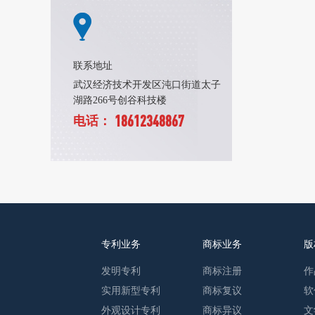
联系地址
武汉经济技术开发区沌口街道太子
湖路266号创谷科技楼
18612348867
电话：
专利业务
商标业务
版
发明专利
商标注册
作
实用新型专利
商标复议
软
外观设计专利
商标异议
文