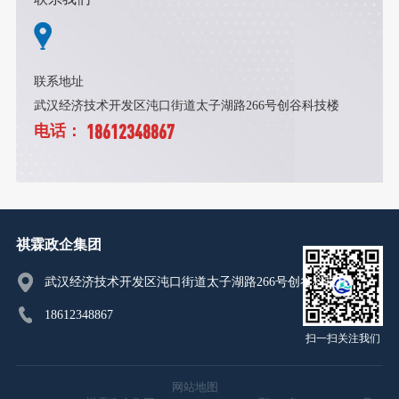
联系地址
武汉经济技术开发区沌口街道太子湖路266号创谷科技楼
18612348867
电话：
祺霖政企集团
武汉经济技术开发区沌口街道太子湖路266号创谷科技楼
18612348867
扫一扫关注我们
网站地图