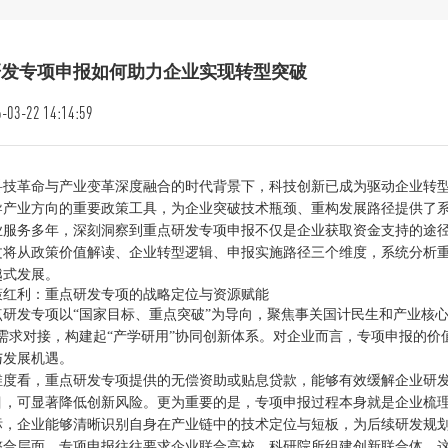
研发专项申报如何助力企业实现转型突破
-03-22 14:14:59
科技革命与产业变革深度融合的时代背景下，科技创新已成为驱动企业转
导产业方向的重要政策工具，为企业突破技术瓶颈、重构发展路径提供了
业服务多年，深刻洞察到重点研发专项申报不仅是企业获取资金支持的途
文将从政策价值解读、企业转型逻辑、申报实施路径三个维度，系统分析
越式发展。
策红利：重点研发专项的战略定位与资源赋能
点研发专项以“国家目标、重点突破”为导向，聚焦事关国计民生和产业核心
的需求对接，构建起“产学研用”协同创新体系。对企业而言，专项申报的
与发展机遇。
维度看，重点研发专项提供的无偿资助或贴息贷款，能够有效缓解企业研
目，可显著降低创新风险。更为重要的是，专项申报过程本身就是企业梳理
标，企业能够清晰识别自身在产业链中的技术定位与短板，为后续研发规
整合层面，专项申报往往要求企业联合高校、科研院所组建创新联合体，这