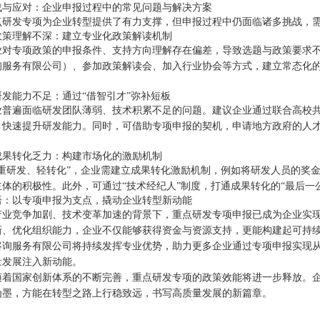
战与应对：企业申报过程中的常见问题与解决方案
点研发专项为企业转型提供了有力支撑，但申报过程中仍面临诸多挑战，
政策理解不深：建立专业化政策解读机制
业对专项政策的申报条件、支持方向理解存在偏差，导致选题与政策要求
询服务有限公司）、参加政策解读会、加入行业协会等方式，建立常态化
研发能力不足：通过“借智引才”弥补短板
业普遍面临研发团队薄弱、技术积累不足的问题。建议企业通过联合高校共
，快速提升研发能力。同时，可借助专项申报的契机，申请地方政府的人
成果转化乏力：构建市场化的激励机制
“重研发、轻转化”，企业需建立成果转化激励机制，例如将研发人员的奖
主体的积极性。此外，可通过“技术经纪人”制度，打通成果转化的“最后一
语：以专项申报为支点，撬动企业转型新动能
产业竞争加剧、技术变革加速的背景下，重点研发专项申报已成为企业实现
新、优化组织能力，企业不仅能够获得资金与资源支持，更能构建起可持
询服务有限公司将持续发挥专业优势，助力更多企业通过专项申报实现从“制
量发展注入新动能。
随着国家创新体系的不断完善，重点研发专项的政策效能将进一步释放。
为墨，方能在转型之路上行稳致远，书写高质量发展的新篇章。