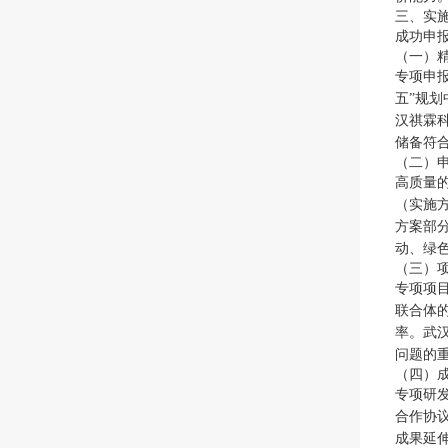
三、实
成功申
（一）
专项申
五”规
汉祺霖
储备符
（二）申
高质量
（实施
方案部
动、绿
（三）
专项项
联合体
率。武
问题的
（四）
专项研
合作协
成果延