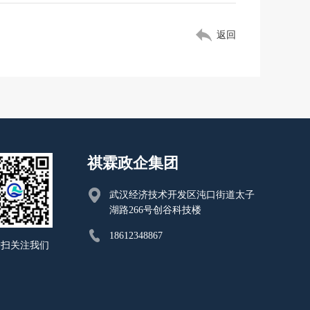
返回
祺霖政企集团
武汉经济技术开发区沌口街道太子
湖路266号创谷科技楼
18612348867
一扫关注我们