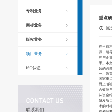
专利业务
重点
商标业务
2026
版权业务
在当前
源、引
项目业务
究与企
手。本
ISO认证
领的跨
一、政
国家重
而上”
合效应
从资金
CONTACT US
研发项
求的对
联系我们
在资源