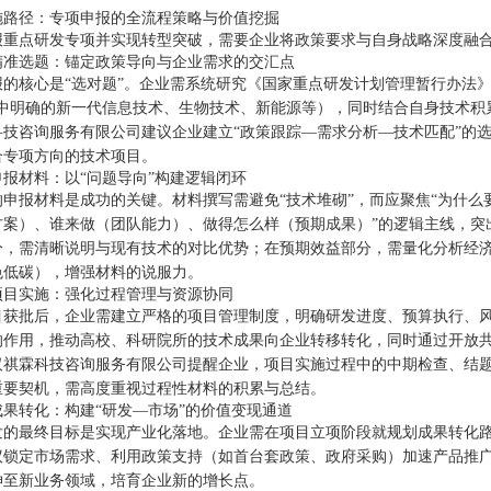
施路径：专项申报的全流程策略与价值挖掘
报重点研发专项并实现转型突破，需要企业将政策要求与自身战略深度融合
精准选题：锚定政策导向与企业需求的交汇点
报的核心是“选对题”。企业需系统研究《国家重点研发计划管理暂行办法》
划中明确的新一代信息技术、生物技术、新能源等），同时结合自身技术积
科技咨询服务有限公司建议企业建立“政策跟踪—需求分析—技术匹配”的
合专项方向的技术项目。
报材料：以“问题导向”构建逻辑闭环
的申报材料是成功的关键。材料撰写需避免“技术堆砌”，而应聚焦“为什
方案）、谁来做（团队能力）、做得怎么样（预期成果）”的逻辑主线，突
分，需清晰说明与现有技术的对比优势；在预期效益部分，需量化分析经
色低碳），增强材料的说服力。
项目实施：强化过程管理与资源协同
目获批后，企业需建立严格的项目管理制度，明确研发进度、预算执行、
的作用，推动高校、科研院所的技术成果向企业转移转化，同时通过开放
汉祺霖科技咨询服务有限公司提醒企业，项目实施过程中的中期检查、结
重要契机，需高度重视过程性材料的积累与总结。
成果转化：构建“研发—市场”的价值变现通道
发的最终目标是实现产业化落地。企业需在项目立项阶段就规划成果转化
议锁定市场需求、利用政策支持（如首台套政策、政府采购）加速产品推
伸至新业务领域，培育企业新的增长点。