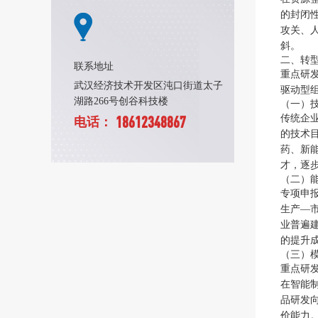
的封闭
攻关、
斜。
二、转
联系地址
重点研
武汉经济技术开发区沌口街道太子
驱动型
湖路266号创谷科技楼
（一）
传统企
18612348867
电话：
的技术
药、新
才，逐
（二）
专项申
生产—
业普遍
的提升成
（三）
重点研
在智能
品研发
价能力