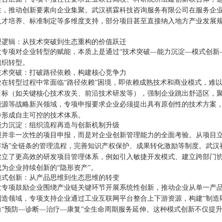
性，推动创新要素向企业集聚。武汉祺霖科技咨询服务有限公司在服务企
人才培养、标准制定等多维度支持，部分项目甚至直接纳入地方产业发展
型逻辑：从技术突破到生态重构的价值跃迁
发专项对企业转型的赋能，本质上是通过“技术突破—能力沉淀—模式创新
组织转型。
技术突破：打破路径依赖，构建核心竞争力
业在转型过程中常面临“路径依赖”困境，即依赖成熟技术和商业模式，难
目标（如关键核心技术攻关、前沿技术研发等），强制企业跳出舒适区，聚
能源等战略新兴领域，专项申报要求企业必须提出具有原创性的技术方案，
步形成自主可控的技术体系。
能力沉淀：组织流程再造与创新机制升级
报并非一次性的项目申报，而是对企业创新管理能力的全面考验。从项目立
市场”全链条的管理流程，完善知识产权保护、成果转化激励等制度。武汉
建立了更高效的研发项目管理体系，例如引入敏捷开发模式、建立跨部门
为企业持续创新的“隐形资产”。
模式创新：从产品思维到生态思维的转变
发专项鼓励企业围绕产业链关键环节开展系统性创新，推动企业从单一产品
制造领域，专项支持企业通过工业互联网平台整合上下游资源，构建“制造
向“预防—诊断—治疗—康复”全生命周期服务延伸。这种模式创新不仅提
。