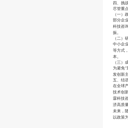
四、挑
尽管重
（一）
部分企
科技咨
振。
（二）
中小企
等方式
本。
（三）
为避免
发创新
五、结
在全球
技术创
霖科技咨
济高质
未来，
以政策