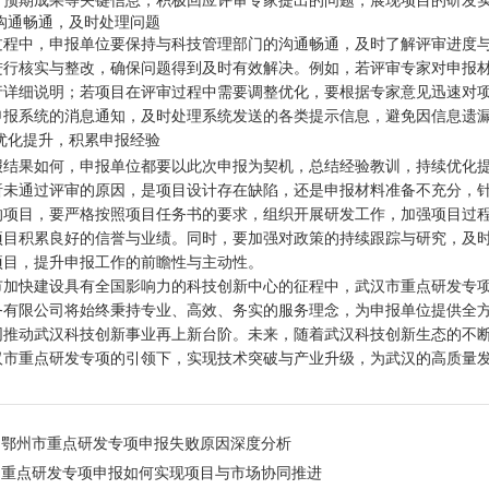
、预期成果等关键信息，积极回应评审专家提出的问题，展现项目的研发
持沟通畅通，及时处理问题
过程中，申报单位要保持与科技管理部门的沟通畅通，及时了解评审进度
进行核实与整改，确保问题得到及时有效解决。例如，若评审专家对申报
行详细说明；若项目在评审过程中需要调整优化，要根据专家意见迅速对
申报系统的消息通知，及时处理系统发送的各类提示信息，避免因信息遗
续优化提升，积累申报经验
报结果如何，申报单位都要以此次申报为契机，总结经验教训，持续优化
析未通过评审的原因，是项目设计存在缺陷，还是申报材料准备不充分，
的项目，要严格按照项目任务书的要求，组织开展研发工作，加强项目过
项目积累良好的信誉与业绩。同时，要加强对政策的持续跟踪与研究，及
项目，提升申报工作的前瞻性与主动性。
市加快建设具有全国影响力的科技创新中心的征程中，武汉市重点研发专
务有限公司将始终秉持专业、高效、务实的服务理念，为申报单位提供全
同推动武汉科技创新事业再上新台阶。未来，随着武汉科技创新生态的不
汉市重点研发专项的引领下，实现技术突破与产业升级，为武汉的高质量
：
鄂州市重点研发专项申报失败原因深度分析
：
重点研发专项申报如何实现项目与市场协同推进