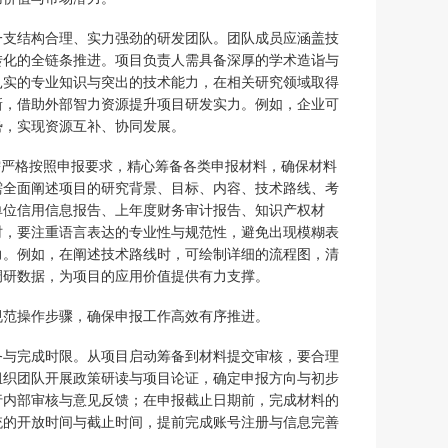
一支结构合理、实力强劲的研发团队。团队成员应涵盖技
转化的全链条推进。项目负责人需具备深厚的学术造诣与
扎实的专业知识与突出的技术能力，在相关研究领域取得
新，借助外部智力资源提升项目研发实力。例如，企业可
势，实现资源互补、协同发展。
需严格按照申报要求，精心筹备各类申报材料，确保材料
需全面阐述项目的研究背景、目标、内容、技术路线、考
单位信用信息报告、上年度财务审计报告、知识产权材
时，要注重语言表达的专业性与规范性，避免出现模糊表
力。例如，在阐述技术路线时，可绘制详细的流程图，清
调研数据，为项目的应用价值提供有力支撑。
规范操作步骤，确保申报工作高效有序推进。
务与完成时限。从项目启动筹备到材料提交审核，要合理
组织团队开展政策研读与项目论证，确定申报方向与初步
行内部审核与意见反馈；在申报截止日期前，完成材料的
统的开放时间与截止时间，提前完成账号注册与信息完善