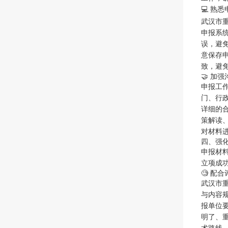
💻 熟
武汉市
申报系
误，避
意保存
致，避
🤝 加
申报工
门、行
详细的
策解读
对材料
四、强
申报材
立项成
🧐 配
武汉市
与内容
报单位
明了、