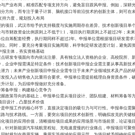
势与产业布局，精准匹配专项支持方向，避免盲目跟风申报。例如，深耕
细分方向，而专注于量子计算、脑机接口等前沿技术的创新主体，则可在
读支持力度，规划投入布局
的项目，武汉市给予的支持额度与实施周期存在差异。技术创新项目单个支持
与市财政资金比例原则上不低于1:1，项目执行期原则上不超过2年；未来产
单位自筹配套经费，执行期同样不超过2年。申报单位需根据项目研发需求
到位。同时，要充分考量项目实施周期，科学制定研发进度计划，避免因
确申报主体，夯实资格基础
重点研发专项面向市内依法注册、具有独立法人资格的企业、高校院所、
中，企业申报需满足特定条件：技术创新项目申报企业需主要从事高新技
长潜力；未来产业创新项目申报企业需专注于未来产业领域技术及产品的
研发投入占销售收入比重符合要求。申报单位需提前梳理自身资质条件，
提升计划，为后续申报做好充分准备。
学筹备申报：构建核心竞争力
把握政策导向的基础上，申报单位需从项目设计、团队组建、材料筹备等
新项目设计，凸显技术价值
计是申报工作的核心环节，直接决定项目的吸引力与可行性。申报单位需
思路与技术路线。一方面，要突出项目的技术创新性，明确拟攻克的关键
强化项目的应用价值，清晰描绘项目成果的应用场景与市场前景，论证项
如，针对新能源汽车续航里程短、充电速度慢的行业痛点，申报项目可聚
，同时规划在商用车辆、乘用车等领域的应用示范，为项目赋予明确的应