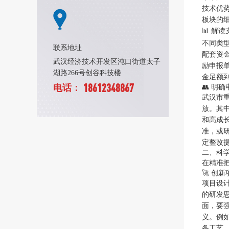
技术优
板块的
📊 解
不同类型
联系地址
配套资金
武汉经济技术开发区沌口街道太子
励申报
湖路266号创谷科技楼
金足额
18612348867
电话：
👥 明
武汉市
放。其
和高成
准，或
定整改
二、科
在精准
🚀 创
项目设
的研发
面，要
义。例
备工艺