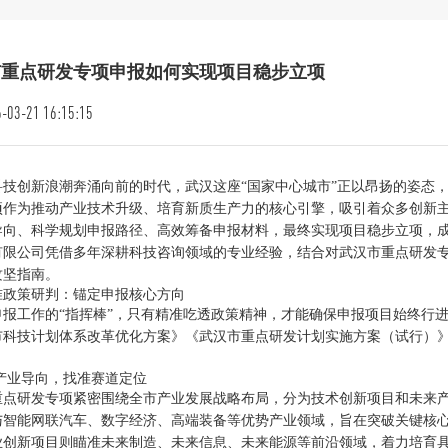
市重点研发专项申报如何实现项目稳步立项
-03-21 16:15:15
科技创新浪潮奔涌向前的时代，武汉这座“国家中心城市”正以昂扬的姿态
项作为推动产业技术升级、培育新质生产力的核心引擎，吸引着众多创新
导向、科学规划申报路径、高效筹备申报材料，最终实现项目稳步立项，
有限公司凭借多年深耕科技咨询领域的专业经验，结合对武汉市重点研发
攻坚指南。
准政策研判：锚定申报核心方向
申报工作的“指挥棒”，只有精准吃透政策精神，才能确保申报项目始终行
市科技计划体系改革优化方案》《武汉市重点研发计划实施方案（试行）
焦产业导向，找准赛道定位
重点研发专项紧密围绕全市产业发展战略布局，分为技术创新项目和未来
与智能网联汽车、数字经济、高端装备等优势产业领域，旨在突破关键核
业创新项目则瞄准未来制造、未来信息、未来能源等前沿领域，着力培育