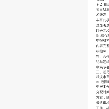
👨‍
项目研
术研发
丰富的
过显著
联合高
📝 精
申报材
内容完
核指标
料、合
述与逻
晰展示
三、规
武汉市
📅 把
申报工
分配时
方案；
最终审
工作，