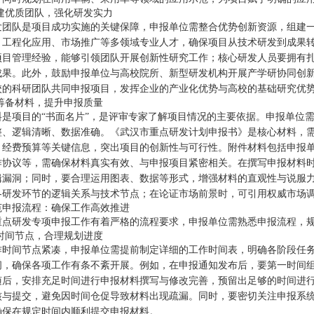
 组建优质团队，强化研发实力
发团队是项目成功实施的关键保障，申报单位需整合优势创新资源，组建
、工程化应用、市场推广等多领域专业人才，确保项目从技术研发到成果
项目管理经验，能够引领团队开展创新性研究工作；核心研发人员要拥有
成果。此外，鼓励申报单位与高校院所、新型研发机构开展产学研协同创
校的科研团队共同申报项目，发挥企业的产业化优势与高校的基础研究优
心筹备材料，提升申报质量
料是项目的“书面名片”，是评审专家了解项目情况的主要依据。申报单位
整、逻辑清晰、数据准确。《武汉市重点研发计划申报书》是核心材料，
、经费预算等关键信息，突出项目的创新性与可行性。附件材料包括申报
作协议等，需确保材料真实有效、与申报项目紧密相关。在撰写申报材料
辑漏洞；同时，要合理运用图表、数据等形式，增强材料的直观性与说服
各研发环节的逻辑关系与技术节点；在论证市场前景时，可引用权威市场
范申报流程：确保工作高效推进
重点研发专项申报工作有着严格的流程要求，申报单位需熟悉申报流程，
握时间节点，合理规划进度
作时间节点紧凑，申报单位需提前制定详细的工作时间表，明确各阶段任
间，确保各项工作有条不紊开展。例如，在申报通知发布后，要第一时间
随后，安排充足时间进行申报材料撰写与修改完善，预留出足够的时间进
核与提交，避免因时间仓促导致材料出现疏漏。同时，要密切关注申报系
确保在规定时间内顺利提交申报材料。