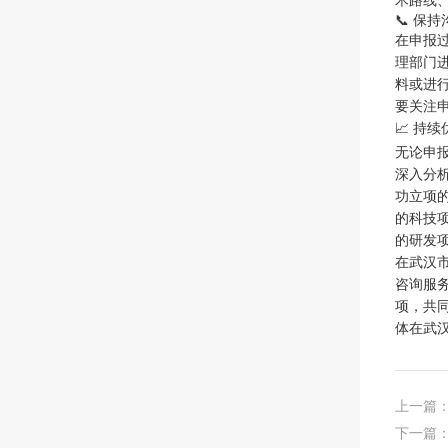
术路线
📞 保
在申报
理部门
料或进
要关注
📈 持
无论申
深入分
功立项
的科技
的研发
在武汉
咨询服
项，共
体在武
上一篇
下一篇