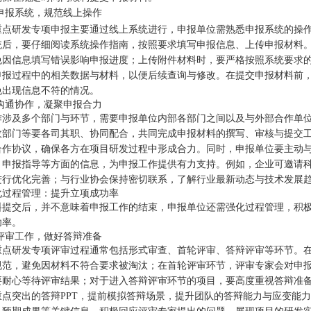
悉申报系统，规范线上操作
重点研发专项申报主要通过线上系统进行，申报单位需熟悉申报系统的操
统后，要仔细阅读系统操作指南，按照要求填写申报信息、上传申报材料
免因信息填写错误影响申报进度；上传附件材料时，要严格按照系统要求
申报过程中的相关数据与材料，以便后续查询与修改。在提交申报材料前
免出现信息不符的情况。
强沟通协作，凝聚申报合力
作涉及多个部门与环节，需要申报单位内部各部门之间以及与外部合作单
政部门等要各司其职、协同配合，共同完成申报材料的撰写、审核与提交
合作协议，确保各方在项目研发过程中形成合力。同时，申报单位要主动
、申报指导等方面的信息，为申报工作提供有力支持。例如，企业可邀请
进行优化完善；与行业协会保持密切联系，了解行业最新动态与技术发展
化过程管理：提升立项成功率
料提交后，并不意味着申报工作的结束，申报单位还需强化过程管理，积
功率。
合评审工作，做好答辩准备
重点研发专项评审过程通常包括形式审查、首轮评审、答辩评审等环节。
规范，避免因材料不符合要求被淘汰；在首轮评审环节，评审专家会对申
要耐心等待评审结果；对于进入答辩评审环节的项目，要高度重视答辩准
重点突出的答辩PPT，提前模拟答辩场景，提升团队的答辩能力与应变能