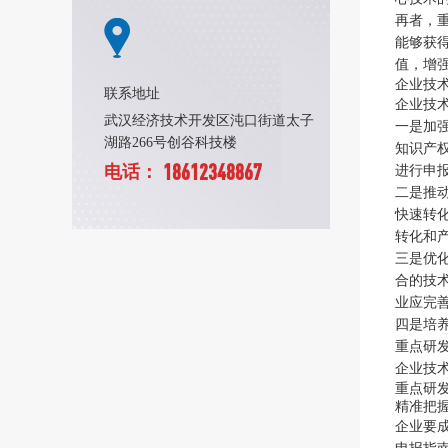
再者，
能够获
值，增
企业技
联系地址
企业技
武汉经济技术开发区沌口街道太子
一是加
湖路266号创谷科技楼
知识产
18612348867
电话：
进行申
二是推
快速转
转化和
三是优
合的技
业应完
四是培
重点研
企业技
重点研
精准把
企业要