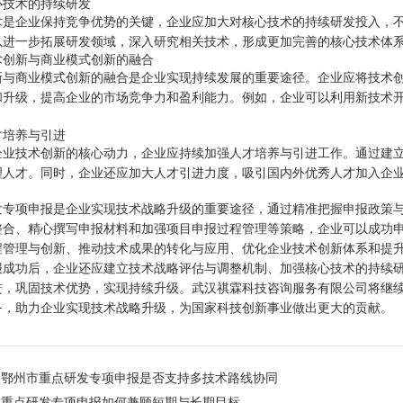
心技术的持续研发
术是企业保持竞争优势的关键，企业应加大对核心技术的持续研发投入，
以进一步拓展研发领域，深入研究相关技术，形成更加完善的核心技术体
术创新与商业模式创新的融合
新与商业模式创新的融合是企业实现持续发展的重要途径。企业应将技术
和升级，提高企业的市场竞争力和盈利能力。例如，企业可以利用新技术
才培养与引进
企业技术创新的核心动力，企业应持续加强人才培养与引进工作。通过建
理人才。同时，企业还应加大人才引进力度，吸引国内外优秀人才加入企
发专项申报是企业实现技术战略升级的重要途径，通过精准把握申报政策
整合、精心撰写申报材料和加强项目申报过程管理等策略，企业可以成功
程管理与创新、推动技术成果的转化与应用、优化企业技术创新体系和提
报成功后，企业还应建立技术战略评估与调整机制、加强核心技术的持续
进，巩固技术优势，实现持续升级。武汉祺霖科技咨询服务有限公司将继
务，助力企业实现技术战略升级，为国家科技创新事业做出更大的贡献。
：
鄂州市重点研发专项申报是否支持多技术路线协同
：
重点研发专项申报如何兼顾短期与长期目标