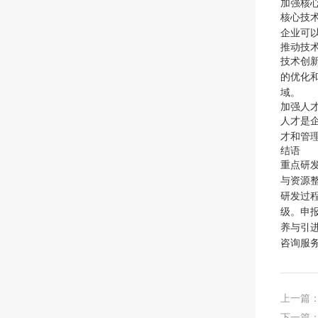
加强核
核心技
企业可
推动技
技术创
的优化
域。
加强人
人才是
才和管
结语
重点研
与资源
研发过
级。申
养与引
咨询服
上一篇
下一篇