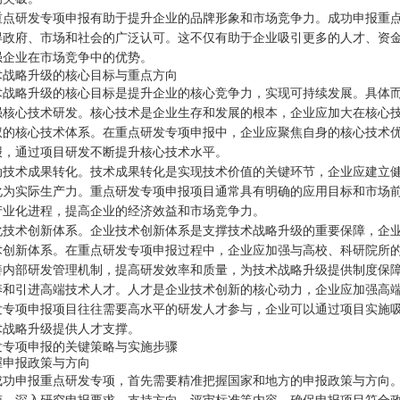
重点研发专项申报有助于提升企业的品牌形象和市场竞争力。成功申报重
得政府、市场和社会的广泛认可。这不仅有助于企业吸引更多的人才、资
强企业在市场竞争中的优势。
术战略升级的核心目标与重点方向
术战略升级的核心目标是提升企业的核心竞争力，实现可持续发展。具体
强核心技术研发。核心技术是企业生存和发展的根本，企业应加大在核心
权的核心技术体系。在重点研发专项申报中，企业应聚焦自身的核心技术
报，通过项目研发不断提升核心技术水平。
动技术成果转化。技术成果转化是实现技术价值的关键环节，企业应建立
化为实际生产力。重点研发专项申报项目通常具有明确的应用目标和市场
产业化进程，提高企业的经济效益和市场竞争力。
化技术创新体系。企业技术创新体系是支撑技术战略升级的重要保障，企
术创新体系。在重点研发专项申报过程中，企业应加强与高校、科研院所
善内部研发管理机制，提高研发效率和质量，为技术战略升级提供制度保
养和引进高端技术人才。人才是企业技术创新的核心动力，企业应加强高
发专项申报项目往往需要高水平的研发人才参与，企业可以通过项目实施
术战略升级提供人才支撑。
发专项申报的关键策略与实施步骤
握申报政策与方向
成功申报重点研发专项，首先需要精准把握国家和地方的申报政策与方向