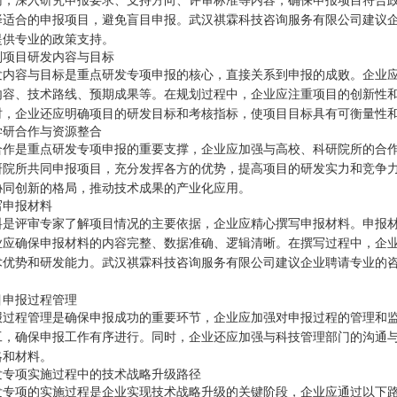
南，深入研究申报要求、支持方向、评审标准等内容，确保申报项目符合
择适合的申报项目，避免盲目申报。武汉祺霖科技咨询服务有限公司建议
提供专业的政策支持。
划项目研发内容与目标
发内容与目标是重点研发专项申报的核心，直接关系到申报的成败。企业
内容、技术路线、预期成果等。在规划过程中，企业应注重项目的创新性
时，企业还应明确项目的研发目标和考核指标，使项目目标具有可衡量性
学研合作与资源整合
合作是重点研发专项申报的重要支撑，企业应加强与高校、科研院所的合
研院所共同申报项目，充分发挥各方的优势，提高项目的研发实力和竞争
协同创新的格局，推动技术成果的产业化应用。
写申报材料
料是评审专家了解项目情况的主要依据，企业应精心撰写申报材料。申报
业应确保申报材料的内容完整、数据准确、逻辑清晰。在撰写过程中，企
术优势和研发能力。武汉祺霖科技咨询服务有限公司建议企业聘请专业的
目申报过程管理
报过程管理是确保申报成功的重要环节，企业应加强对申报过程的管理和
工，确保申报工作有序进行。同时，企业还应加强与科技管理部门的沟通
略和材料。
发专项实施过程中的技术战略升级路径
发专项的实施过程是企业实现技术战略升级的关键阶段，企业应通过以下