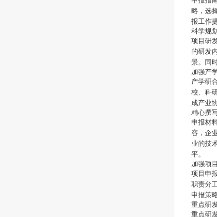
申报指
略，选
报工作
科学规
项目研
的研发
景。同
加强产
产学研
校、科
成产业
精心撰
申报材
容，企
业的技
平。
加强项
项目申
职责分
申报策
重点研
重点研