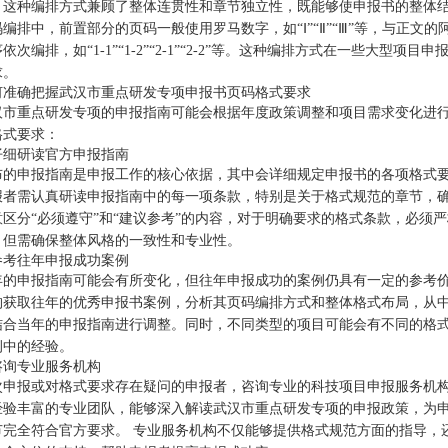
。这种编排方式兼顾了整体连贯性和章节独立性，既能够使申报书的整体结
编排中，前置部分的页码一般使用罗马数字，如“Ⅰ”“Ⅱ”“Ⅲ”等，与正
依次编排，如“1-1”“1-2”“2-1”“2-2”等。这种编排方式在一些大
求。
何准确把握武汉市重点研发专项申报书页码格式要求
汉市重点研发专项的申报指南可能会根据年度政策调整和项目需求变化进
格式要求：
仔细研读官方申报指南
布的申报指南是申报工作的核心依据，其中会详细规定申报书的各项格式
报者需认真研读申报指南中的每一项条款，特别是关于格式规范的章节，确
意区分“必须遵守”和“建议参考”的内容，对于明确要求的格式条款，必须
，但需确保整体风格的一致性和专业性。
参考往年申报成功案例
年的申报指南可能会有所变化，但往年申报成功的案例仍具有一定的参考
构获取往年的优秀申报书案例，分析其页码编排方式和整体格式布局，从中
结合当年的申报指南进行调整。同时，不同类型的项目可能会有不同的格
例中的经验。
咨询专业服务机构
次申报或对格式要求存在疑问的申报者，咨询专业的科技项目申报服务机
经验丰富的专业团队，能够深入解读武汉市重点研发专项的申报政策，为
节完全符合官方要求。 专业服务机构不仅能够提供格式规范方面的指导，