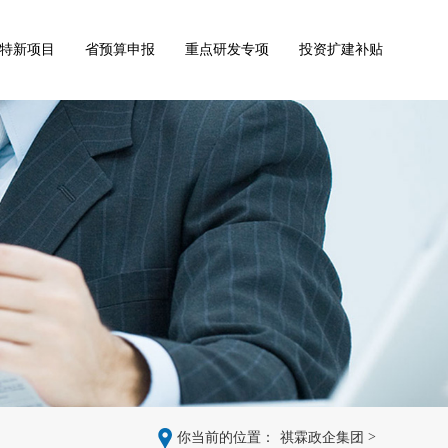
特新项目
省预算申报
重点研发专项
投资扩建补贴
>
你当前的位置：
祺霖政企集团