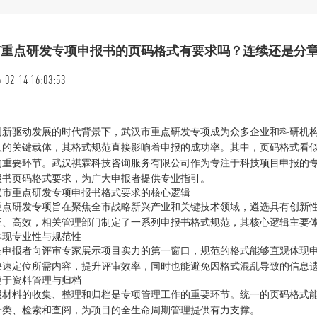
市重点研发专项申报书的页码格式有要求吗？连续还是分
-02-14 16:03:53
创新驱动发展的时代背景下，武汉市重点研发专项成为众多企业和科研机
入的关键载体，其格式规范直接影响着申报的成功率。其中，页码格式看
的重要环节。武汉祺霖科技咨询服务有限公司作为专注于科技项目申报的
报书页码格式要求，为广大申报者提供专业指引。
汉市重点研发专项申报书格式要求的核心逻辑
重点研发专项旨在聚焦全市战略新兴产业和关键技术领域，遴选具有创新
正、高效，相关管理部门制定了一系列申报书格式规范，其核心逻辑主要
体现专业性与规范性
是申报者向评审专家展示项目实力的第一窗口，规范的格式能够直观体现
快速定位所需内容，提升评审效率，同时也能避免因格式混乱导致的信息
便于资料管理与归档
报材料的收集、整理和归档是专项管理工作的重要环节。统一的页码格式
分类、检索和查阅，为项目的全生命周期管理提供有力支撑。