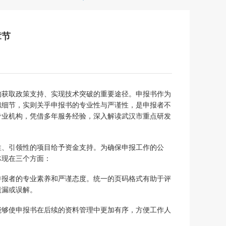
章节
构获取政策支持、实现技术突破的重要途径。申报书作为
似细节，实则关乎申报书的专业性与严谨性，是申报者不
专业机构，凭借多年服务经验，深入解读武汉市重点研发
性、引领性的项目给予资金支持。为确保申报工作的公
体现在三个方面：
申报者的专业素养和严谨态度。统一的页码格式有助于评
遗漏或误解。
能够使申报书在后续的资料管理中更加有序，方便工作人