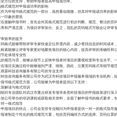
供全方位的支持，帮助申报者提高申报成功率。
码格式规范对申报成功率的影响
式作为申报书格式规范的一部分，虽然看似细微，但其对申报成功率的影
第一印象的塑造
家在接触申报书时，首先会对其格式规范进行初步判断。规范、整洁的页
素养和严谨态度，为项目评审加分。反之，混乱的页码格式可能会让评审
。
评审效率的提升
页码格式能够帮助评审专家快速定位所需内容，减少查找信息的时间成本
息检索能够让评审专家更好地聚焦项目的核心内容，提高评审的准确性和
细节处体现专业性
式的规范与否，能够从细节上反映申报者对项目的重视程度和专业水平。
者在项目实施过程中能够做到严谨、细致。因此，注重页码格式等细节规
汉祺霖科技咨询服务有限公司的专业支持
霖科技咨询服务有限公司作为武汉市科技项目申报服务领域的专业机构，
申报书格式规范方面，公司能够为申报者提供以下支持：
政策解读与格式培训
期组织专业团队对武汉市重点研发专项等各类科技项目的申报政策进行深
参加公司举办的培训课程或获取相关资料，全面了解申报书的格式要求，
一对一格式指导
个申报项目的特点，公司会安排专业顾问为申报者提供一对一的格式指导
申报者制定个性化的格式规范方案，包括页码编排方式的选择、页码位置