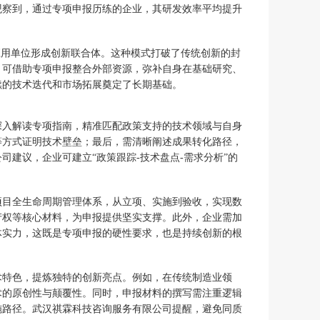
观察到，通过专项申报历练的企业，其研发效率平均提升
应用单位形成创新联合体。这种模式打破了传统创新的封
，可借助专项申报整合外部资源，弥补自身在基础研究、
续的技术迭代和市场拓展奠定了长期基础。
深入解读专项指南，精准匹配政策支持的技术领域与自身
等方式证明技术壁垒；最后，需清晰阐述成果转化路径，
建议，企业可建立“政策跟踪-技术盘点-需求分析”的
项目全生命周期管理体系，从立项、实施到验收，实现数
产权等核心材料，为申报提供坚实支撑。此外，企业需加
体实力，这既是专项申报的硬性要求，也是持续创新的根
术特色，提炼独特的创新亮点。例如，在传统制造业领
术的原创性与颠覆性。同时，申报材料的撰写需注重逻辑
施路径。武汉祺霖科技咨询服务有限公司提醒，避免同质