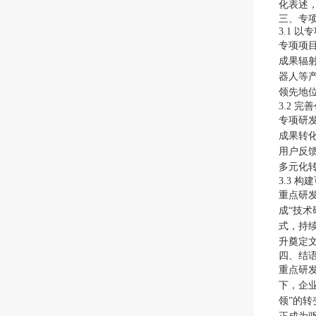
化表述
三、专
3.1 
专项项
成果辐
器人等
领先地
3.2 
专项研
成果转
用户反
多元化
3.3 
重点研
成“技
式，持
升奠定
四、结
重点研
下，企
领”的