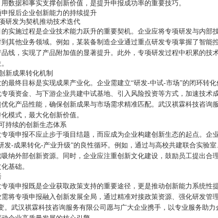
，用数据和事实支撑创新价值，是提升申报成功率的重要技巧。
项申报后企业创新能力的持续提升
以专项研发为契机推动技术迭代
目的实施过程是企业技术能力跃升的重要契机。企业应将专项研发与内部
射到其他业务领域。例如，某装备制造企业通过重点研发专项掌握了智能
产品线，实现了产品附加值的显著提升。此外，专项研发过程中积累的技
位。
完善创新成果转化机制
发的最终目标是实现成果产业化。企业需建立“研发-中试-市场”的闭环转
化专项资金、与下游企业共建中试基地、引入风险投资等方式，加速技术
馈优化产品性能，确保创新成果与市场需求精准匹配。武汉祺霖科技咨询服务
转化模式，最大化创新价值。
构建可持续的创新生态体系
发专项申报不应止步于项目结题，而应成为企业构建创新生态的起点。企
术研发-成果转化-产业升级”的良性循环。例如，通过与高校共建联合实验
续吸纳外部创新资源。同时，企业应注重创新文化建设，鼓励员工提出合
文化基础。
语
发专项申报既是企业获取政策支持的重要途径，更是推动创新能力系统性
业需将专项申报融入创新发展全局，通过精准对接政策资源、强化研发管理
转变。武汉祺霖科技咨询服务有限公司愿与广大企业携手，以专业服务助力企