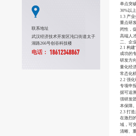
单点突
30%以
1.3 
重点研
联系地址
闭性，
高端人
武汉经济技术开发区沌口街道太子
二、企
湖路266号创谷科技楼
2.1 
18612348867
电话：
成功的
研发方
量化经
常态化
2.2 
专项申
据可追
强研发
本保障
2.3 
在激烈
域，可
清晰、