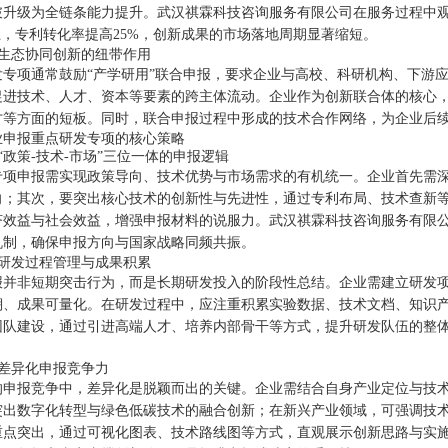
破升级为全链条能力提升。武汉祺霖科技咨询服务有限公司在服务过程中
上，专利转化率提高25%，创新成果的市场落地周期显著缩短。
产业生态协同创新的纽带作用
发专项通常鼓励“产学研用”联合申报，要求企业与高校、科研机构、下游
促进技术、人才、资本等要素的跨主体流动。企业作为创新联合体的核心
才等方面的短板。同时，联合申报过程中形成的技术合作网络，为企业后
业申报重点研发专项的核心策略
构建“政策-技术-市场”三位一体的申报逻辑
专项申报需实现政策导向、技术优势与市场需求的有机统一。企业首先需
向；其次，要突出核心技术的创新性与先进性，通过专利布局、技术查新
济效益与社会效益，增强申报材料的说服力。武汉祺霖科技咨询服务有限公司
机制，确保申报方向与国家战略同频共振。
强化研发过程管理与成果积累
报并非短期突击行为，而是长期研发投入的阶段性总结。企业需建立研发
溯、成果可量化。在研发过程中，应注重积累实验数据、技术文档、知识
团队建设，通过引进高端人才、培养内部骨干等方式，提升研发队伍的整
。
打造差异化申报竞争力
的申报竞争中，差异化是脱颖而出的关键。企业需结合自身产业定位与技
突出数字化转型与绿色低碳技术的融合创新；在新兴产业领域，可强调技
重点突出，通过可视化图表、技术路线图等方式，直观展示创新思路与实