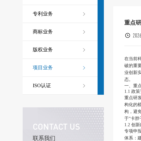
专利业务
重点
商标业务
2026
版权业务
在当前
破的重
项目业务
业创新
态。
ISO认证
一、重
1.1 
重点研
构化的
构，避
于“卡
CONTACT US
1.2 
专项申
联系我们
体系：