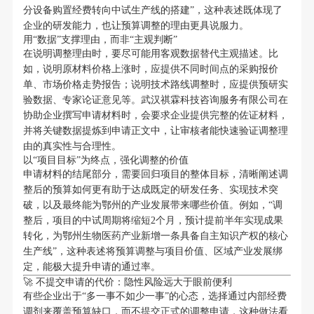
分设备购置经费转向中试生产线的搭建”，这种表述既体现了
企业的研发能力，也让预算调整的理由更具说服力。
用“数据”支撑理由，而非“主观判断”
在说明调整理由时，要尽可能用客观数据替代主观描述。比
如，说明原材料价格上涨时，应提供不同时间点的采购报价
单、市场价格走势报告；说明技术路线调整时，应提供预研实
验数据、专家论证意见等。武汉祺霖科技咨询服务有限公司在
协助企业撰写申请材料时，会要求企业提供完整的佐证材料，
并将关键数据提炼到申请正文中，让审核者能快速验证调整理
由的真实性与合理性。
以“项目目标”为终点，强化调整的价值
申请材料的结尾部分，需要回归项目的整体目标，清晰阐述调
整后的预算如何更有助于达成既定的研发任务、实现技术突
破，以及最终能为鄂州的产业发展带来哪些价值。例如，“调
整后，项目的中试周期将缩短2个月，预计提前半年实现成果
转化，为鄂州生物医药产业新增一条具备自主知识产权的核心
生产线”，这种表述将预算调整与项目价值、区域产业发展绑
定，能极大提升申请的通过率。
🚀 不提交申请的代价：隐性风险远大于眼前便利
有些企业出于“多一事不如少一事”的心态，选择通过内部经费
调剂来覆盖预算缺口，而不提交正式的调整申请，这种做法看