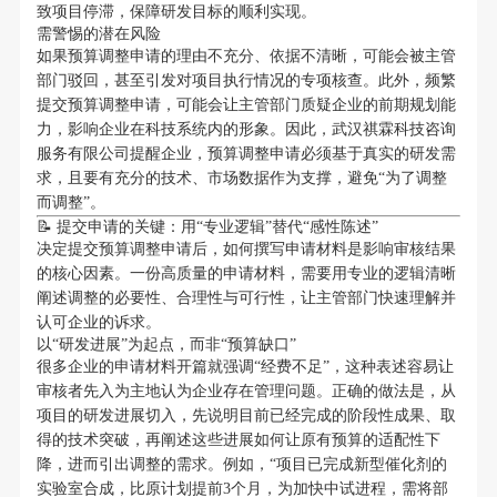
致项目停滞，保障研发目标的顺利实现。
需警惕的潜在风险
如果预算调整申请的理由不充分、依据不清晰，可能会被主管
部门驳回，甚至引发对项目执行情况的专项核查。此外，频繁
提交预算调整申请，可能会让主管部门质疑企业的前期规划能
力，影响企业在科技系统内的形象。因此，武汉祺霖科技咨询
服务有限公司提醒企业，预算调整申请必须基于真实的研发需
求，且要有充分的技术、市场数据作为支撑，避免“为了调整
而调整”。
📝 提交申请的关键：用“专业逻辑”替代“感性陈述”
决定提交预算调整申请后，如何撰写申请材料是影响审核结果
的核心因素。一份高质量的申请材料，需要用专业的逻辑清晰
阐述调整的必要性、合理性与可行性，让主管部门快速理解并
认可企业的诉求。
以“研发进展”为起点，而非“预算缺口”
很多企业的申请材料开篇就强调“经费不足”，这种表述容易让
审核者先入为主地认为企业存在管理问题。正确的做法是，从
项目的研发进展切入，先说明目前已经完成的阶段性成果、取
得的技术突破，再阐述这些进展如何让原有预算的适配性下
降，进而引出调整的需求。例如，“项目已完成新型催化剂的
实验室合成，比原计划提前3个月，为加快中试进程，需将部