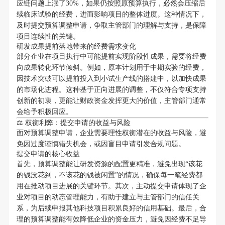
应链问题上涨了30%，如果仍按照原预算执行，必然会压缩后
续临床试验的经费，进而影响项目的整体进度。这种情况下，
及时提交预算调整申请，争取主管部门的理解与支持，是保障
项目连续性的关键。
研发成果提前落地带来的经费需求变化
部分企业在项目执行中可能提前实现阶段性成果，需要将经费
向成果转化环节倾斜。例如，原本计划用于中期实验的经费，
因技术突破可以提前投入到小试生产线的搭建中，以加快成果
的市场化进程。这种基于正向进展的调整，不仅符合专项支持
创新的初衷，更能让财政资金发挥更大的价值，主管部门通常
会给予积极回应。
⚖️ 权衡利弊：提交申请的收益与风险
面对预算调整申请，企业需要理性权衡潜在的收益与风险，避
免因过度谨慎错失机会，或因盲目申请引发合规问题。
提交申请的核心收益
首先，预算调整能让研发资源的配置更精准，避免出现“该花
的钱没花到，不该花的钱被闲置”的情况，确保每一笔经费都
用在推动项目进展的关键环节。其次，主动提交申请体现了企
业对项目的动态管理能力，有助于建立与主管部门的信任关
系，为后续申报其他科技项目积累良好的信用基础。最后，合
理的预算调整能有效降低企业的资金压力，避免因经费不足导