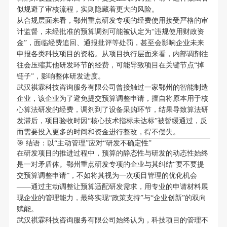
似规避了审核流程，实则隐藏着更大的风险。
从合规层面来看，鄂州重点研发专项的经费使用接受严格的审
计监督，未经批准的预算调剂可能被认定为“违规使用财政资
金”，面临经费追回、通报批评等处罚，甚至会影响企业未来
申报各类科技项目的资格。从项目执行层面来看，内部调剂往
往会压缩其他研发环节的经费，可能导致项目在关键节点“掉
链子”，影响整体研发进度。
武汉祺霖科技咨询服务有限公司曾接触过一家鄂州的智能制造
企业，该企业为了避免提交预算调整申请，擅自将原本用于核
心算法研发的经费，调剂到了设备采购环节，结果导致算法研
发滞后，项目验收时因“核心技术指标未达标”被暂缓通过，反
而需要投入更多的时间和资金进行整改，得不偿失。
🎯 结语：以“主动管理”应对“研发不确定性”
在研发项目的推进过程中，预算的静态性与研发的动态性始终
是一对矛盾体。鄂州重点研发专项的企业与其纠结“要不要提
交预算调整申请”，不如将其视为一次项目管理的优化机会
——通过主动调整让预算适配研发需求，用专业的申请材料展
现企业的管理能力，最终实现“政策支持”与“企业创新”的双向
赋能。
武汉祺霖科技咨询服务有限公司始终认为，科技项目的管理不