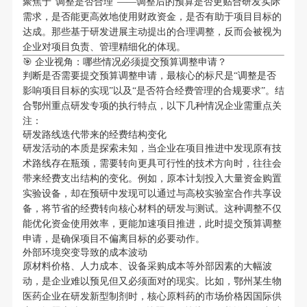
聚焦于“调整是否合理”——调整后的预算是否更贴合研发实际
需求，是否能更高效地使用财政资金，是否有助于项目目标的
达成。那些基于研发进展主动提出的合理调整，反而会被视为
企业对项目负责、管理精细化的体现。
🎯 企业视角：哪些情况必须提交预算调整申请？
判断是否需要提交预算调整申请，最核心的标尺是“调整是否
影响项目目标的实现”以及“是否符合经费管理的合规要求”。结
合鄂州重点研发专项的执行特点，以下几种情况企业需重点关
注：
研发路线迭代带来的经费结构变化
研发活动的本质是探索未知，当企业在项目推进中发现原有技
术路线存在瓶颈，需要转向更具可行性的技术方向时，往往会
带来经费支出结构的变化。例如，原本计划投入大量资金购置
实验设备，却在预研中发现可以通过与高校实验室合作共享设
备，将节省的经费转向核心材料的研发与测试。这种调整不仅
能优化资金使用效率，更能加速项目推进，此时提交预算调整
申请，是确保项目不偏离目标的必要动作。
外部环境突变导致的成本波动
原材料价格、人力成本、设备采购成本等外部因素的大幅波
动，是企业难以预见但又必须面对的现实。比如，鄂州某生物
医药企业在研发新型制剂时，核心原料药的市场价格因国际供