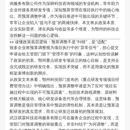
询服务有限公司作为深耕科技咨询领域的专业机构，常年助力
企业对接各类研发专项，深知预算管理在项目执行中的核心地
位。而预算调整申请，作为项目推进中可能出现的关键环节，
常常让企业陷入“提与不提”的两难抉择。本文将从政策本质、
企业实际需求、潜在风险与收益等多个维度，为鄂州的科技企
业拆解这一问题的核心逻辑。
📜 读懂政策底层逻辑：预算调整不是“纠错”，是“适配”
很多企业将预算调整视为项目执行中的“异常信号”，担心提交
申请会给主管部门留下“管理不善”的印象，这种认知恰恰误解
了政策的初衷。鄂州重点研发专项设立的核心目标，是支持企
业完成既定的研发任务、实现技术突破，而不是用僵化的预算
框架束缚创新的脚步。
从政策文本来看，鄂州科技部门发布的《重点研发专项项目经
费管理办法》中明确指出，预算调整申请是为了应对“项目实
施过程中出现的不可预见因素”，包括技术路线调整、原材料
价格大幅波动、核心研发设备迭代等合理情形。这意味着，预
算调整是项目管理体系中预设的弹性机制，其本质是让预算适
配研发的真实需求，而非让研发迁就最初的预算规划。
武汉祺霖科技咨询服务有限公司在服务企业的过程中发现，主
管部门对预算调整的审核重点，并非纠结于“为何调整”，而是