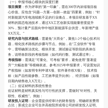
（一）申报书核心模块的深度打磨
项目摘要
：作为评审的“第一印象”，需在300字内浓缩项目核
心价值。应包含“问题—方案—创新—效益”四要素，例如：“针
对新能源汽车电池续航不足的行业痛点，本项目研发基于XX
材料的固态电池技术，通过XX工艺创新实现能量密度提升
30%，预计量产后面向华中地区新能源车企供货，年新增产值
XX万元。”
研究内容与技术路线
：需避免“大而全”，聚焦1-2个核心技术问
题，细化技术路线的步骤与节点。例如，在“工业软件”专项
中，需明确算法优化、模块开发、测试验证等阶段的具体任
务，说明各阶段的考核指标（如代码行数、测试通过率）。
考核指标
：需满足“可量化、可考核”要求，避免使用“显著提
升”“大幅改善”等模糊表述。参考2025年申报要求，可设置知识
产权指标（如发明专利申请X项、软件著作权X项）、技术指
标（如产品性能参数、工艺效率提升比例）、经济指标（如项
目期内销售收入X万元）。
（二）佐证材料的系统性整合
佐证材料是材料真实性与可行性的支撑，需做到“针对性、关
联性、权威性”。例如：
研发投入证明
：企业需提供经审计的财务报告，明确研发费用
占比；新成立企业可合并高校院所或母公司的研发投入证明。