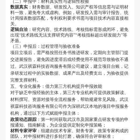
（二）申报中：材料真实性与逻辑性校验
数据真实
：财务数据、研发投入、知识产权等信息需与证明材
料一致，避免夸大或虚构。例如，研发投入需与审计报告、统
计局报表数据匹配，专利权利要求书需与项目技术内容直接相
关。
逻辑自洽
：研究内容、技术路线、考核指标需形成闭环，避免
出现“技术路线无法支撑研究内容”“考核指标超出研发能力”等
矛盾。
（三）申报后：过程管理与验收准备
项目立项后，需严格按照任务书推进研发，定期向主管部门提
交进展报告，避免因进度滞后或经费使用不规范导致验收不通
过。武汉祺霖科技咨询服务有限公司建议，建立项目台账，记
录研发过程中的实验数据、成果产出及经费支出，为验收提供
完整支撑材料。
五、专业化服务：借力第三方机构提升申报效能
对于缺乏申报经验的主体，第三方专业机构可提供政策解读、
材料撰写、资源对接等全流程服务，帮助规避常见风险。武汉
祺霖科技咨询服务有限公司作为深耕武汉本地的项目申报服务
机构，通过以下方式赋能申报主体：
政策动态跟踪
：第一时间获取武汉市及国家重点研发专项的申
报通知、指南解读，为企业提供定制化申报策略；
材料专家评审
：组建由技术专家、财务专家、政策专家构成的
团队，对申报材料进行多轮打磨，确保符合评审标准；