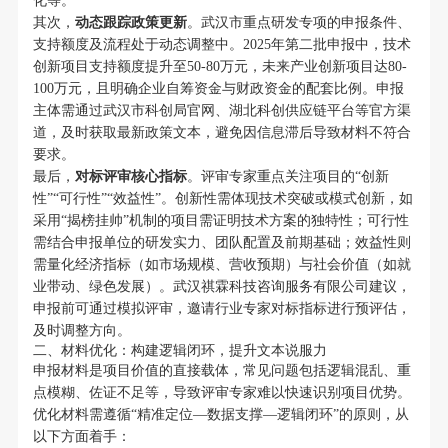
化等。
其次，
动态跟踪政策更新
。武汉市重点研发专项的申报条件、
支持额度及流程处于动态调整中。2025年第二批申报中，技术
创新项目支持额度提升至50-80万元，未来产业创新项目达80-
100万元，且明确企业自筹资金与财政资金的配套比例。申报
主体需通过武汉市科创局官网、湖北科创供应链平台等官方渠
道，及时获取最新政策文本，避免因信息滞后导致材料不符合
要求。
最后，
对标评审核心指标
。评审专家重点关注项目的“创新
性”“可行性”“效益性”。创新性需体现技术突破或模式创新，如
采用“揭榜挂帅”机制的项目需证明技术方案的独特性；可行性
需结合申报单位的研发实力、团队配置及前期基础；效益性则
需量化经济指标（如市场规模、营收预期）与社会价值（如就
业带动、绿色发展）。武汉祺霖科技咨询服务有限公司建议，
申报前可通过模拟评审，邀请行业专家对标指标进行预评估，
及时调整方向。
二、材料优化：构建逻辑闭环，提升文本说服力
申报材料是项目价值的直接载体，常见问题包括逻辑混乱、重
点模糊、佐证不足等，导致评审专家难以快速识别项目优势。
优化材料需遵循“精准定位—数据支撑—逻辑闭环”的原则，从
以下方面着手：