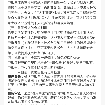
申报主体需主动对接武汉市内的创新平台，如新型研发机构、
市级以上重点实验室等，借助其设备、数据或人才资源提升项
目竞争力。例如，在“人工智能”领域，可与武汉人工智能研究
院合作获取算法训练数据；在“生物医药”领域，可依托武汉国
家生物产业基地的临床试验资源加速成果落地。
（三）政策资源的叠加利用
除重点研发专项外，申报主体可同步申请高新技术企业认定、
科技型中小企业入库等资质，这些资质不仅是重点研发专项的
申报条件（如2025年要求技术创新项目申报企业为研发型企业
信息库在库企业），还可享受税收减免、人才引进等配套政
策，间接提升项目评审的认可度。
四、风险防控：全流程合规管理，避免资格性错误
申报过程中的合规性风险是“一票否决”的关键，需从申报前、
申报中、申报后三个阶段建立防控机制。
（一）申报前：资格自查与信用核查
主体资格
：确认申报单位为武汉市内注册的独立法人，企业需
满足研发投入要求（如2025年技术创新项目上年度研发投入不
低于100万元），项目负责人需为在职人员且无逾期未验收项
目。
信用审查
：通过“信用中国”官网查询申报单位及负责人的信用
记录，确保无联合惩戒信息；若存在轻微失信记录，需提前准
备情况说明并提供整改证明。