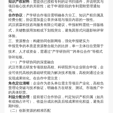
知识产权材料
：需提供已授权专利的证书扫描件，并说明其与
项目核心技术的关联性；处于申请阶段的专利需附受理通知
书。
合作协议
：产学研合作项目需明确各方分工、知识产权归属及
经费分配，协议需加盖公章并体现与项目内容的一致性。
武汉祺霖科技咨询服务有限公司建议，申报材料需统一排版格
式，关键数据用加粗或下划线突出，避免因形式问题影响评审
体验。
三、资源整合：构建协同创新网络，强化申报硬实力
申报竞争的本质是资源整合能力的比拼，单一主体往往受限于
技术、人才或资金，需通过“产学研协同”“跨单位合作”等模式
弥补短板。
（一）产学研协同的深度融合
武汉市重点研发专项鼓励高校、科研院所与企业联合申报，企
业可依托高校的基础研究能力解决技术瓶颈，高校则通过企业
实现成果转化。在合作中需注意：
角色定位清晰
：企业作为牵头单位需主导项目产业化，高校负
责理论突破与技术验证，明确各方在研发、测试、市场推广中
的具体职责。
利益分配合理
：提前签订合作协议，约定知识产权归属（如共
有或独占许可）、收益分成比例及后续成果转化权益，避免后
期纠纷。
（二）创新资源的精准匹配