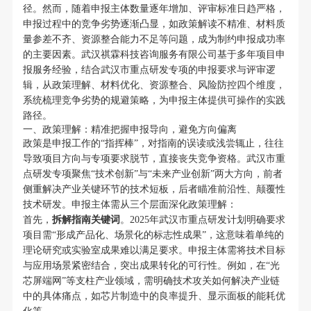
径。然而，随着申报主体数量逐年增加、评审标准日趋严格，
申报过程中的竞争劣势逐渐凸显，如政策解读不精准、材料质
量参差不齐、资源整合能力不足等问题，成为制约申报成功率
的主要因素。武汉祺霖科技咨询服务有限公司基于多年项目申
报服务经验，结合武汉市重点研发专项的申报要求与评审逻
辑，从政策理解、材料优化、资源整合、风险防控四个维度，
系统梳理竞争劣势的规避策略，为申报主体提供可操作的实践
路径。
一、政策理解：精准把握申报导向，避免方向偏离
政策是申报工作的“指挥棒”，对指南的误读或浅尝辄止，往往
导致项目方向与专项要求脱节，直接丧失竞争资格。武汉市重
点研发专项聚焦“技术创新”与“未来产业创新”两大方向，前者
侧重解决产业关键环节的技术短板，后者瞄准前沿性、颠覆性
技术研发。申报主体需从三个层面深化政策理解：
首先，
拆解指南关键词
。2025年武汉市重点研发计划明确要求
项目需“形成产品化、场景化的标志性成果”，这意味着单纯的
理论研究或实验室成果难以满足要求。申报主体需将技术目标
与应用场景紧密结合，突出成果转化的可行性。例如，在“光
芯屏端网”等支柱产业领域，需明确技术攻关如何解决产业链
中的具体痛点，如芯片制造中的良率提升、显示面板的能耗优