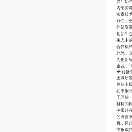
力与协
内部资
负责技
行性，
外部资
创新生
生态中
合作机
此外，
为创新
企业，
📢 传
重点研
签从申
在申报
于理解
材料的
申报过
的语言
机，通
申报成