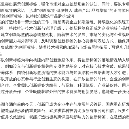
渠道突出展示创新标签，强化市场对企业创新形象的认知。同时，要以专
新标签的承诺，形成“创新标签-研发投入-成果产出-品牌增值”的正向循
效运维创新标签：以持续创新筑牢品牌护城河
签的打造绝非一劳永逸的工作，而是需要企业长期运维、持续强化的系统
指引，持续推进技术创新与管理升级，让创新标签真正成为企业的核心品
要建立创新标签的动态调整机制。随着技术的发展、市场的变化与企业战
的创新能力与外部环境，及时调整创新标签的核心要素与表述方式，确保其
人集成商”为创新标签，随着技术积累的加深与市场布局的拓展，可逐步升
化。
要以创新标签为导向构建内部创新激励体系。将创新标签的落地情况纳入
力。例如设立与创新标签相关的专项奖励基金，对在核心技术突破、成果
培养体系，围绕创新标签所需的技术能力与知识结构开展培训与人才引进
要以开放的心态参与行业创新生态的构建。在开放创新的时代，企业的创
同合作。企业需以创新标签为纽带，与高校、科研院所、产业链伙伴、用
通过开放合作，企业既能获取外部的技术资源与创新灵感，也能进一步强
。
浪潮奔涌向前的今天，创新已成为企业生存与发展的必答题。国家重点研
、塑造品牌形象的重要舞台。武汉祺霖科技咨询服务有限公司相信，只要
价值并长效运维，就能打造出极具辨识度与影响力的创新标签，在激烈的