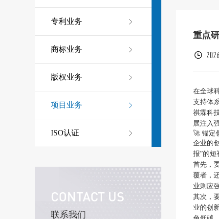
专利业务
重点
商标业务
2026
版权业务
在全球
支持体
项目业务
祺霖科
展注入
ISO认证
🚀 锚
企业的
报”的
首先，
覆者，
业则应强
CONTACT US
其次，
业的创
联系我们
色低碳