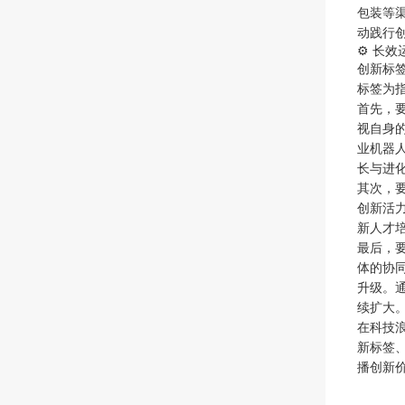
包装等
动践行创
⚙️ 长
创新标
标签为
首先，
视自身
业机器
长与进
其次，
创新活
新人才
最后，
体的协
升级。
续扩大
在科技
新标签
播创新