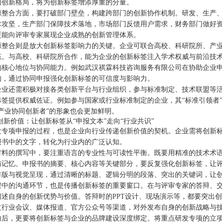
同创新格局，将为创新标签增添厚重的分量。
源整合方面，要打破部门壁垒，构建跨部门的创新协作机制。研发、生产
术攻坚，生产部门保障技术落地，市场部门反馈用户需求，财务部门做好
更能向评审专家展现企业成熟的创新管理体系。
源整合则是放大创新标签影响力的关键。企业可联合高校、科研院所、产业
态。与高校、科研院所合作，能为企业的创新标签注入学术权威与前沿技
的核心地位与协同能力。例如武汉祺霖科技咨询服务有限公司在协助企业
构，通过协同申报强化创新标签的可信度与影响力。
企业还需积极对接各类创新平台与行业组织，参与标准制定、技术联盟等
标签提供权威佐证。例如参与国家或行业标准制定的企业，其“标准引领者
“产业协同创新者”的形象也会更加鲜明。
播创新价值：让创新标签从“申报文本”走向“行业共识”
发专项申报的过程，也是企业向行业传递创新价值的契机。企业需将创新
报书中的文字，转化为行业内的广泛认知。
材料的撰写中，要注重语言的专业性与可读性平衡。既要用精准的技术术
与记忆。申报书的摘要、核心内容等关键部分，要反复强化创新标签，让
排版与视觉呈现，通过清晰的标题、逻辑分明的段落、突出的关键词，让
程中的沟通环节，也是传播创新标签的重要窗口。在与评审专家的答辩、
阐述自身的创新优势与价值。答辩时的PPT设计、现场演示等，都要突出
过行业会议、媒体报道、官方公众号等渠道，对外发布自身的创新战略与
功后，更要将创新标签与企业的品牌建设深度绑定。将重点研发专项的立