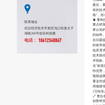
最后，
有的技
商”，而
🧠 重
联系地址
重点研
武汉经济技术开发区沌口街道太子
家认知
湖路266号创谷科技楼
的始终
18612348867
电话：
在问题
的效率
临床需
技术路
术指标。
业”标签
特优势
预期成
重这些
用规模
1万吨
🔗 整
创新绝