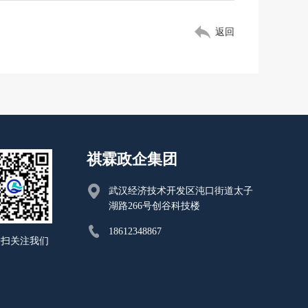
返回
祺霖政企集团
武汉经济技术开发区沌口街道太子
湖路266号创谷科技楼
18612348867
一扫关注我们