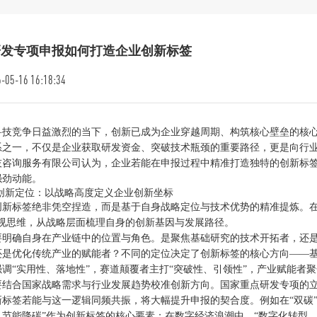
研发专项申报如何打造企业创新标签
-05-16 16:18:34
科技竞争日益激烈的当下，创新已成为企业穿越周期、构筑核心壁垒的核
系之一，不仅是企业获取研发资金、突破技术瓶颈的重要路径，更是向行
技咨询服务有限公司认为，企业若能在申报过程中精准打造独特的创新标签
强劲动能。
定创新定位：以战略高度定义企业创新坐标
创新标签绝非凭空捏造，而是基于自身战略定位与技术优势的精准提炼。在
短视思维，从战略层面梳理自身的创新基因与发展路径。
要明确自身在产业链中的位置与角色。是聚焦基础研究的技术开拓者，还
还是优化传统产业的赋能者？不同的定位决定了创新标签的核心方向——基
调“实用性、落地性”，赛道颠覆者主打“突破性、引领性”，产业赋能者聚
要结合国家战略需求与行业发展趋势校准创新方向。国家重点研发专项的
新标签若能与这一逻辑同频共振，将大幅提升申报的契合度。例如在“双碳
、节能降碳”作为创新标签的核心要素；在数字经济浪潮中，“数字化转型