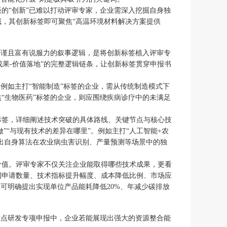
的“创新”已难以打动评审专家，企业需深入挖掘自身独
，其创新标签即可聚焦“高温环境材料解决方案提供
严谨且富有说服力的叙事逻辑，是将创新标签植入评审专
成果-价值落地”的完整逻辑链条，让创新标签贯穿申报书
例如主打“智能制造”标签的企业，需从传统制造模式下
“生物医药”标签的企业，则应围绕疾病诊疗中的未满足
标签，详细阐述技术突破的具体路线、关键节点与核心技
”“与现有技术的差异在哪里”。例如主打“人工智能+农
，突出自身算法在农业病虫害识别、产量预测等场景中的独
价值。评审专家不仅关注企业能取得哪些技术成果，更看
利申请数量、技术指标提升幅度、成本降低比例、市场应
可明确提出实现单位产品能耗降低20%、年减少碳排放
重点研发专项申报中，企业若能展现出强大的资源整合能