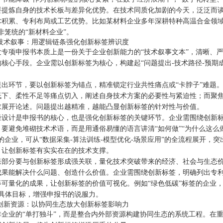
要提炼自身的技术长板与差异化优势。在技术同质化加剧的今天，泛泛而谈
术积累、专利布局或工艺优势。比如某材料企业多年深耕特种高温合金领域
非笼统的“新材料企业”。
构技术叙事：用逻辑链条强化创新标签辨识度
发专项申报书本质上是一份关于企业创新能力的“技术叙事文本”，清晰、
的核心手段。企业需以创新标签为核心，构建起“问题提出-技术路径-预期
。
提出环节，要以创新标签为锚点，精准锁定行业共性痛点或“卡脖子”难题。
低下、柔性不足等痛点切入，阐述自身技术方案的必要性与紧迫性；而聚焦
求展开论述。问题提出越精准，越能凸显创新标签的针对性与价值。
径设计是申报书的核心，也是强化创新标签的关键环节。企业需围绕创新
要避免堆砌技术术语，而是用通俗易懂的语言讲清“如何做”“为什么这么做
的企业，可从“数据采集-算法训练-模型优化-场景应用”的全流程展开
，让创新标签有实实在在的技术支撑。
果部分要与创新标签形成强关联，量化技术突破带来的经济、社会与生态
成果能解决什么问题、创造什么价值。企业需围绕创新标签，明确列出专
等可量化的成果，让创新标签的价值可视化。例如“绿色低碳”标签的企业，
等具体目标，增强申报书的说服力。
合创新资源：以协同生态放大创新标签影响力
非企业的“单打独斗”，而是整合内外部资源构建协同生态的系统工程。在