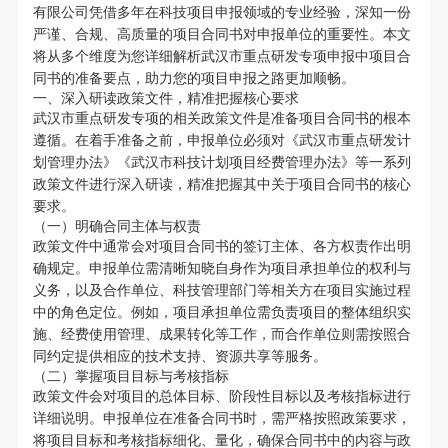
有限公司凭借多年在科技项目申报领域的专业经验，深知一份
严谨、合规、高质量的项目合同书对申报单位的重要性。本文
将从多个维度为您详细解析武汉市重点研发专项申报中项目合
同书的准备要点，助力您的项目申报之路更加顺畅。
一、深入研读政策文件，精准把握核心要求
武汉市重点研发专项的相关政策文件是准备项目合同书的根本
遵循。在着手准备之前，申报单位必须对《武汉市重点研发计
划管理办法》《武汉市科技计划项目经费管理办法》等一系列
政策文件进行深入研读，精准把握其中关于项目合同书的核心
要求。
（一）明确合同主体与权责
政策文件中通常会对项目合同书的签订主体、各方权责作出明
确规定。申报单位需清晰知晓自身作为项目承担单位的权利与
义务，以及合作单位、科技管理部门等相关方在项目实施过程
中的角色定位。例如，项目承担单位需负责项目的整体组织实
施、经费使用管理、成果转化等工作，而合作单位则需按照合
同约定提供相应的技术支持、资源共享等服务。
（二）掌握项目目标与考核指标
政策文件会对项目的总体目标、阶段性目标以及考核指标进行
详细说明。申报单位在准备合同书时，需严格按照政策要求，
将项目目标和考核指标细化、量化，确保合同书中的内容与政