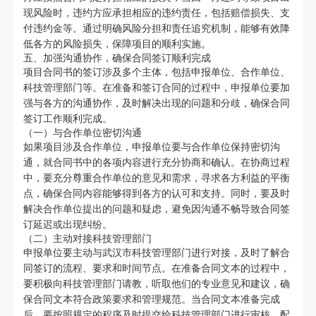
现风险时，违约方应承担相应的违约责任，包括赔偿损失、支
付违约金等。通过明确风险分担和责任追究机制，能够有效降
低各方的风险损失，保障项目的顺利实施。
五、加强沟通协作，确保合同签订顺利完成
项目合同书的签订涉及多个主体，包括申报单位、合作单位、
科技管理部门等。在准备和签订合同的过程中，申报单位要加
强与各方的沟通协作，及时解决出现的问题和分歧，确保合同
签订工作顺利完成。
（一）与合作单位密切沟通
如果项目涉及合作单位，申报单位要与合作单位保持密切沟
通，就合同书中的各项内容进行充分协商和确认。在协商过程
中，要充分尊重合作单位的意见和需求，寻求各方利益的平衡
点，确保合同内容能够得到各方的认可和支持。同时，要及时
解决合作单位提出的问题和疑虑，避免因沟通不畅导致合同签
订延迟或出现纠纷。
（二）主动对接科技管理部门
申报单位要主动与武汉市科技管理部门进行对接，及时了解合
同签订的流程、要求和时间节点。在准备合同文本的过程中，
要积极向科技管理部门请教，听取他们的专业意见和建议，确
保合同文本符合政策要求和管理规范。当合同文本准备完成
后，要按照规定的程序及时提交给科技管理部门进行审核，配