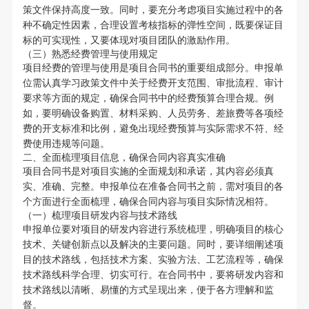
策文件保持高度一致。同时，要充分考虑项目实施过程中的各
种不确定性因素，合理设置考核指标的弹性空间，既要保证目
标的可实现性，又要体现对项目团队的激励作用。
（三）熟悉经费管理与使用规定
项目经费的管理与使用是项目合同书的重要组成部分。申报单
位需认真学习政策文件中关于经费开支范围、审批流程、审计
要求等方面的规定，确保合同书中的经费预算合理合规。例
如，要明确设备购置、材料采购、人员劳务、差旅费等各项经
费的开支标准和比例，避免出现经费预算与实际需求不符、经
费使用违规等问题。
二、全面梳理项目信息，确保合同内容真实准确
项目合同书是对项目实施的全面规划和承诺，其内容必须真
实、准确、完整。申报单位在准备合同书之前，需对项目的各
个方面进行全面梳理，确保合同内容与项目实际情况相符。
（一）梳理项目研发内容与技术路线
申报单位要对项目的研发内容进行系统梳理，明确项目的核心
技术、关键创新点以及解决的主要问题。同时，要详细阐述项
目的技术路线，包括技术方案、实验方法、工艺流程等，确保
技术路线科学合理、切实可行。在合同书中，要将研发内容和
技术路线以清晰、易懂的方式呈现出来，便于各方理解和监
督。