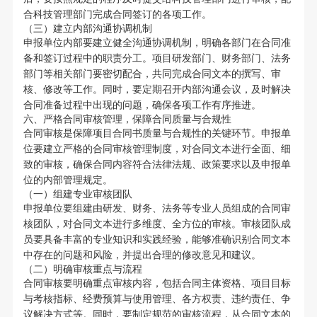
合科技管理部门完成合同签订的各项工作。
（三）建立内部沟通协调机制
申报单位内部要建立健全沟通协调机制，明确各部门在合同准
备和签订过程中的职责分工。项目研发部门、财务部门、法务
部门等相关部门要密切配合，共同完成合同文本的撰写、审
核、修改等工作。同时，要定期召开内部沟通会议，及时解决
合同准备过程中出现的问题，确保各项工作有序推进。
六、严格合同审核管理，保障合同质量与合规性
合同审核是保障项目合同书质量与合规性的关键环节。申报单
位要建立严格的合同审核管理制度，对合同文本进行全面、细
致的审核，确保合同内容符合法律法规、政策要求以及申报单
位的内部管理规定。
（一）组建专业审核团队
申报单位要组建由研发、财务、法务等专业人员组成的合同审
核团队，对合同文本进行多维度、全方位的审核。审核团队成
员要具备丰富的专业知识和实践经验，能够准确识别合同文本
中存在的问题和风险，并提出合理的修改意见和建议。
（二）明确审核重点与流程
合同审核要明确重点审核内容，包括合同主体资格、项目目标
与考核指标、经费预算与使用管理、各方权责、违约责任、争
议解决方式等。同时，要制定规范的审核流程，从合同文本的