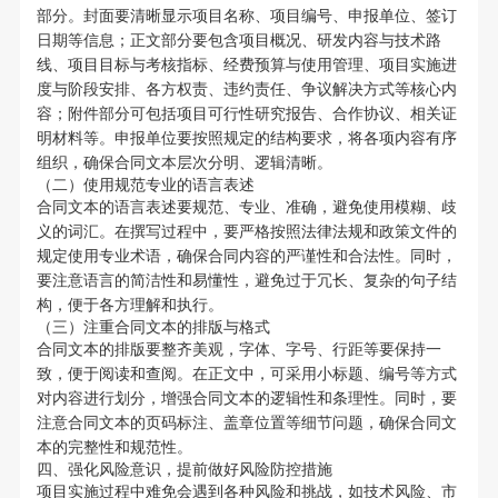
部分。封面要清晰显示项目名称、项目编号、申报单位、签订
日期等信息；正文部分要包含项目概况、研发内容与技术路
线、项目目标与考核指标、经费预算与使用管理、项目实施进
度与阶段安排、各方权责、违约责任、争议解决方式等核心内
容；附件部分可包括项目可行性研究报告、合作协议、相关证
明材料等。申报单位要按照规定的结构要求，将各项内容有序
组织，确保合同文本层次分明、逻辑清晰。
（二）使用规范专业的语言表述
合同文本的语言表述要规范、专业、准确，避免使用模糊、歧
义的词汇。在撰写过程中，要严格按照法律法规和政策文件的
规定使用专业术语，确保合同内容的严谨性和合法性。同时，
要注意语言的简洁性和易懂性，避免过于冗长、复杂的句子结
构，便于各方理解和执行。
（三）注重合同文本的排版与格式
合同文本的排版要整齐美观，字体、字号、行距等要保持一
致，便于阅读和查阅。在正文中，可采用小标题、编号等方式
对内容进行划分，增强合同文本的逻辑性和条理性。同时，要
注意合同文本的页码标注、盖章位置等细节问题，确保合同文
本的完整性和规范性。
四、强化风险意识，提前做好风险防控措施
项目实施过程中难免会遇到各种风险和挑战，如技术风险、市