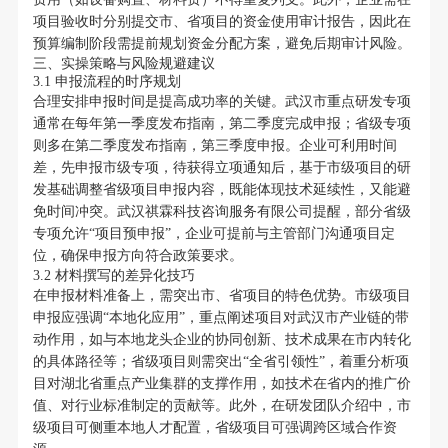
项目验收时分别提交市、省项目的资金使用审计报告，因此在
预算编制阶段需提前规划资金分配方案，避免后期审计风险。
三、实操策略与风险规避建议
3.1 申报流程的时序规划
合理安排申报时间是提高成功率的关键。武汉市重点研发专项
通常在每年第一季度发布指南，第二季度完成申报；省级专项
则多在第二季度发布指南，第三季度申报。企业可利用时间
差，先申报市级专项，待获得立项通知后，基于市级项目的研
发基础调整省级项目申报内容，既能体现技术延续性，又能避
免时间冲突。武汉祺霖科技咨询服务有限公司提醒，部分省级
专项允许“项目预申报”，企业可提前与主管部门沟通项目定
位，确保申报方向符合政策要求。
3.2 材料撰写的差异化技巧
在申报材料准备上，需突出市、省项目的特色优势。市级项目
申报应强调“本地化应用”，重点阐述项目对武汉市产业链的带
动作用，如与本地龙头企业的协同创新、技术成果在市内转化
的具体路径等；省级项目则需突出“全省引领性”，着重分析项
目对湖北省重点产业集群的支撑作用，如技术在省内的推广价
值、对行业标准制定的贡献等。此外，在研发团队介绍中，市
级项目可侧重本地人才配置，省级项目可强调跨区域合作资