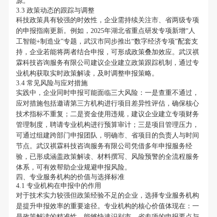
源。
3.3 政策动态的跟踪与调整
科技政策具有较强的时效性，企业需持续关注市、省两级专项
的申报指南更新。例如，2025年湖北省重点研发专项新增“人
工智能+制造业”专题，武汉市同步推出“数字经济专项”配套支
持，企业若能将两者结合申报，可形成政策叠加效应。武汉祺
霖科技咨询服务有限公司建议企业建立政策跟踪机制，通过专
业机构获取实时政策解读，及时调整申报策略。
3.4 常见风险与应对措施
实践中，企业同时申报可能面临三大风险：一是查重不通过，
应对措施包括邀请第三方机构进行项目差异性评估，确保核心
技术指标不重复；二是资金使用违规，建议企业建立专项财务
管理制度，聘请专业机构进行预算审计；三是项目管理压力，
可通过组建跨部门申报团队，明确市、省项目的负责人与时间
节点。武汉祺霖科技咨询服务有限公司凭借多年申报服务经
验，已形成涵盖政策解读、材料撰写、风险预警的全流程服务
体系，可有效帮助企业规避申报风险。
四、专业服务机构的价值与选择标准
4.1 专业机构在申报中的作用
对于技术实力较强但政策经验不足的企业，选择专业服务机构
是提升申报效率的重要途径。专业机构的核心价值体现在：一
是政策解读的精准性，能够快速识别市、省专项的申报要点与