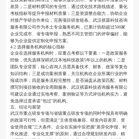
差异；二是材料撰写的专业性，通过优化技术路线描述、量化
考核指标等提升申报材料质量；三是资源整合能力，协助企业
对接产学研合作单位，完善项目研发链条。武汉祺霖科技咨询
服务有限公司作为本土专业服务机构，已累计协助超过500家
企业完成市、省专项申报，熟悉不同主管部门的评审偏好，能
够为企业提供定制化申报方案。
4.2 选择服务机构的核心指标
企业在选择服务机构时，应重点考察以下要素：一是政策服务
经验，优先选择深耕武汉本地科技政策5年以上的机构；二是
团队专业背景，核心咨询人员需具备技术、财务、政策等复合
知识结构；三是成功案例质量，关注机构在企业所属行业的申
报成功率；四是服务流程完整性，是否涵盖从政策匹配、材料
撰写到项目验收的全周期服务。武汉祺霖科技咨询服务有限公
司建议企业通过实地考察、案例验证等方式评估机构实力，避
免选择过度承诺“包过”的机构。
五、结论与展望
武汉市重点研发专项与省级重点研发专项的同时申报具有明确
的政策可行性，但需满足“主体资格兼容、研发内容差异、资
金使用合规”三大条件。企业在实操中应把握“差异化申报、时
序化推进、专业化支撑”的原则，通过合理规划研发内容、精