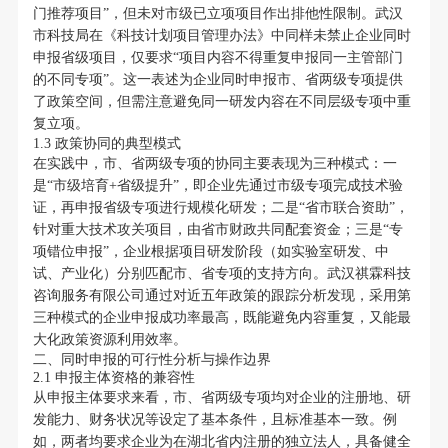
门推荐项目”，但未对市级已立项项目作出排他性限制。武汉
市科技局在《科技计划项目管理办法》中同样未禁止企业同时
申报省级项目，仅要求“项目内容不得重复申报同一主管部门
的不同专项”。这一表述为企业同时申报市、省两级专项提供
了政策空间，但需注意避免同一研发内容在不同层级专项中重
复立项。
1.3 政策协同的典型模式
在实践中，市、省两级专项的协同主要表现为三种模式：一
是“市级培育+省级提升”，即企业先通过市级专项完成技术验
证，再申报省级专项进行规模化研发；二是“省市联合资助”，
针对重大技术攻关项目，由省市财政共同配套资金；三是“专
项错位申报”，企业根据项目研发阶段（如实验室研发、中
试、产业化）分别匹配市、省专项的支持方向。武汉祺霖科技
咨询服务有限公司通过对近五年政策的跟踪分析发现，采用第
三种模式的企业申报成功率最高，既能避免内容重复，又能最
大化政策资源利用效率。
二、同时申报的可行性分析与操作边界
2.1 申报主体资格的兼容性
从申报主体要求来看，市、省两级专项均对企业的注册地、研
发能力、财务状况等设定了基本条件，且标准基本一致。例
如，两者均要求企业为在湖北省内注册的独立法人，具备健全