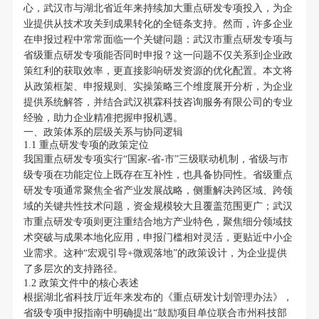
心，武汉市与湖北省近年来持续加大重点研发专项投入，为企
业提供从技术攻关到成果转化的全链条支持。然而，许多企业
在申报过程中常常面临一个关键问题：武汉市重点研发专项与
省级重点研发专项能否同时申报？这一问题不仅关系到企业政
策红利的获取效率，更直接影响研发资源的优化配置。本文将
从政策框架、申报规则、实操策略三个维度展开分析，为企业
提供系统解答，并结合武汉祺霖科技咨询服务有限公司的专业
经验，助力企业精准把握申报机遇。
一、政策体系的层级关系与协同逻辑
1.1 重点研发专项的政策定位
我国重点研发专项实行“国家-省-市”三级联动机制，省级与市
级专项在功能定位上既存在互补性，也具备协同性。省级重点
研发专项通常聚焦全省产业发展战略，侧重解决跨区域、跨领
域的关键共性技术问题，资金规模较大且覆盖范围更广；武汉
市重点研发专项则更注重结合地方产业特色，聚焦细分领域技
术突破与成果本地化应用，申报门槛相对灵活，更贴近中小企
业需求。这种“宏观引导+微观落地”的政策设计，为企业提供
了多层次的支持路径。
1.2 政策文件中的核心表述
根据湖北省科技厅近年来发布的《重点研发计划管理办法》，
省级专项申报指南中明确提出“鼓励项目单位联合市州科技部