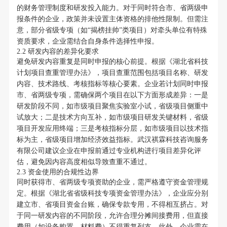
的财务管理制度和研发投入能力。对于同时符合市、省两级申
报条件的企业，政策并未设置主体资格的排他性限制。但需注
意，部分省级专项（如“揭榜挂帅”类项目）对牵头单位有特殊
资质要求，企业需结合自身条件选择性申报。
2.2 研发内容的差异化要求
避免研发内容重复是同时申报的核心前提。根据《湖北省科技
计划项目查重管理办法》，项目查重范围包括项目名称、研发
内容、技术路线、考核指标等核心要素。企业若计划同时申报
市、省两级专项，需确保两个项目在以下方面形成差异：一是
研发阶段不同，如市级项目聚焦实验室小试，省级项目侧重中
试放大；二是技术方向互补，如市级项目研发关键材料，省级
项目开发应用终端；三是考核指标分层，如市级项目以技术指
标为主，省级项目增加经济效益指标。武汉祺霖科技咨询服务
有限公司建议企业在申报前通过专业机构进行项目差异化评
估，避免因内容高度相似导致查重不通过。
2.3 资金使用的合规性边界
同时获得市、省两级专项资助的企业，需严格遵守资金管理规
定。根据《湖北省省级科技专项资金管理办法》，企业应分别
建立市、省项目资金台账，确保专款专用，不得相互挤占。对
于同一研发内容的不同阶段，允许合理分摊间接费用，但直接
费用（如设备购置、材料费）不得重复列支。此外，企业需在