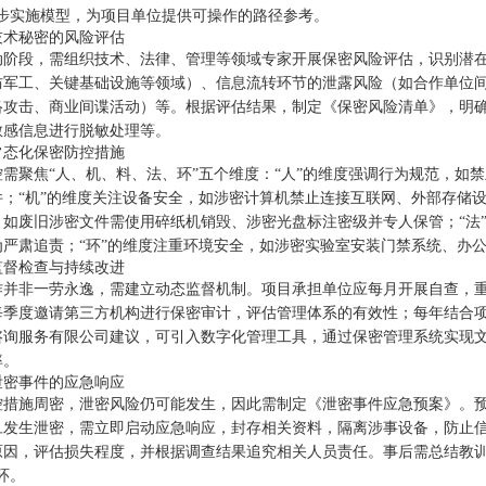
四步实施模型，为项目单位提供可操作的路径参考。
技术秘密的风险评估
动阶段，需组织技术、法律、管理等领域专家开展保密风险评估，识别潜
防军工、关键基础设施等领域）、信息流转环节的泄露风险（如合作单位
络攻击、商业间谍活动）等。根据评估结果，制定《保密风险清单》，明
敏感信息进行脱敏处理等。
常态化保密防控措施
控需聚焦“人、机、料、法、环”五个维度：“人”的维度强调行为规范，如
件；“机”的维度关注设备安全，如涉密计算机禁止连接互联网、外部存储设
，如废旧涉密文件需使用碎纸机销毁、涉密光盘标注密级并专人保管；“法
为严肃追责；“环”的维度注重环境安全，如涉密实验室安装门禁系统、办
监督检查与持续改进
作并非一劳永逸，需建立动态监督机制。项目承担单位应每月开展自查，
每季度邀请第三方机构进行保密审计，评估管理体系的有效性；每年结合
咨询服务有限公司建议，可引入数字化管理工具，通过保密管理系统实现
率。
泄密事件的应急响应
控措施周密，泄密风险仍可能发生，因此需制定《泄密事件应急预案》。
旦发生泄密，需立即启动应急响应，封存相关资料，隔离涉事设备，防止
原因，评估损失程度，并根据调查结果追究相关人员责任。事后需总结教训
环。