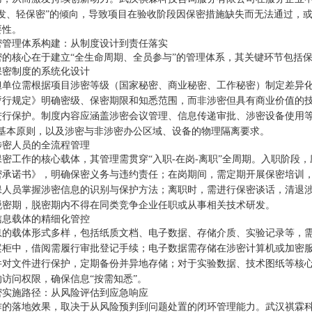
研发、轻保密”的倾向，导致项目在验收阶段因保密措施缺失而无法通过，
要性。
密管理体系构建：从制度设计到责任落实
密的核心在于建立“全生命周期、全员参与”的管理体系，其关键环节包括
保密制度的系统化设计
担单位需根据项目涉密等级（国家秘密、商业秘密、工作秘密）制定差异
暂行规定》明确密级、保密期限和知悉范围，而非涉密但具有商业价值的
进行保护。制度内容应涵盖涉密会议管理、信息传递审批、涉密设备使用等
的基本原则，以及涉密与非涉密办公区域、设备的物理隔离要求。
涉密人员的全流程管理
保密工作的核心载体，其管理需贯穿“入职-在岗-离职”全周期。入职阶段
密承诺书》，明确保密义务与违约责任；在岗期间，需定期开展保密培训
保人员掌握涉密信息的识别与保护方法；离职时，需进行保密谈话，清退
脱密期，脱密期内不得在同类竞争企业任职或从事相关技术研发。
信息载体的精细化管控
息的载体形式多样，包括纸质文档、电子数据、存储介质、实验记录等，
案柜中，借阅需履行审批登记手续；电子数据需存储在涉密计算机或加密
件对文件进行保护，定期备份并异地存储；对于实验数据、技术图纸等核心
访问权限，确保信息“按需知悉”。
密实施路径：从风险评估到应急响应
作的落地效果，取决于从风险预判到问题处置的闭环管理能力。武汉祺霖科技