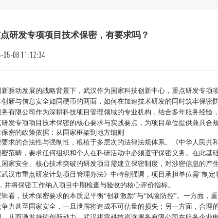
重点研发专项项目技术保密，有要求吗？
-05-08 11:12:34
创新驱动发展的战略背景下，武汉作为国家科技创新中心，重点研发专项
术创新与信息安全如同硬币的两面，如何在加速技术研发的同时筑牢保密
服务有限公司作为深耕科技项目管理领域的专业机构，结合多年服务经验
点研发专项项目技术保密的核心要求与实践要点，为项目单位提供兼具合
术保密的政策依据：从国家框架到地方细则
密要求的合法性与强制性，根植于多层次的法律法规体系。《中华人民共和
秘密范畴，要求任何组织和个人在科研活动中必须遵守保密义务。在此基
及国家安全、核心技术突破的研发项目需建立保密制度，对涉密信息的产
《武汉市重点研发计划项目管理办法》中特别强调，项目承担单位需“制定
”，并将保密工作纳入项目中期检查与验收的核心评价指标。
逻辑看，技术保密要求的本质是平衡“创新激励”与“风险防控”。一方面，
竞争力甚至国家安全，一旦泄露将造成不可估量的损失；另一方面，合理
用，从而激发持续创新动力。武汉祺霖科技咨询服务有限公司在服务企业