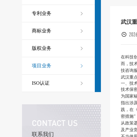
专利业务
武汉
商标业务
2026
版权业务
在科技
而，技
项目业务
技咨询
武汉重
ISO认证
一、技
技术保
为国家
指出涉
践，在
密措施
CONTACT US
从政策
及产业
联系我们
不当使