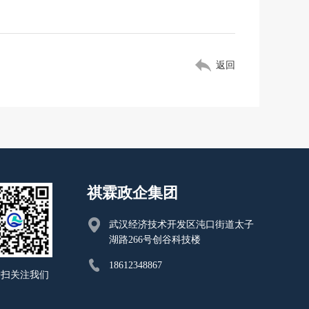
返回
祺霖政企集团
武汉经济技术开发区沌口街道太子
湖路266号创谷科技楼
18612348867
一扫关注我们