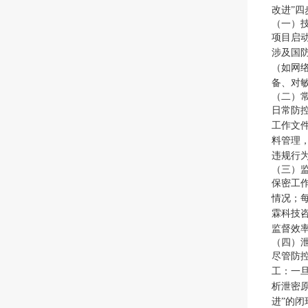
改进”
（一）
项目启
涉及国
（如网
备、对
（二）
日常防
工作文
料管理
违规行
（三）
保密工
情况；
霖科技
监督效
（四）
尽管防
工：一
析泄密
进”的闭