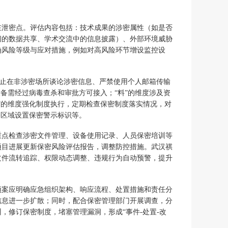
在泄密点。评估内容包括：技术成果的涉密属性（如是否
间的数据共享、学术交流中的信息披露）、外部环境威胁
确风险等级与应对措施，例如对高风险环节增设监控设
禁止在非涉密场所谈论涉密信息、严禁使用个人邮箱传输
备需经过病毒查杀和审批方可接入；“料”的维度涉及资
”的维度强化制度执行，定期检查保密制度落实情况，对
公区域设置保密警示标识等。
重点检查涉密文件管理、设备使用记录、人员保密培训等
项目进展更新保密风险评估报告，调整防控措施。武汉祺
文件流转追踪、权限动态调整、违规行为自动预警，提升
预案应明确应急组织架构、响应流程、处置措施和责任分
信息进一步扩散；同时，配合保密管理部门开展调查，分
，修订保密制度，堵塞管理漏洞，形成“事件-处置-改