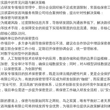
业实践中的常见问题与解决策略
重点研发专项项目管理中，部分企业因经验不足或资源限制，常面临保密
武汉祺霖科技咨询服务有限公司结合案例经验，提出针对性解决策略：
平衡保密与研发效率
业为规避风险，过度限制信息共享，导致研发团队沟通效率低下。解决路径
输等技术手段，在保障安全的前提下实现有限度的信息流通。例如，非核
内部核心团队访问。
明确跨单位协作的保密责任
合作项目中，多方参与易导致保密责任不清。建议在合作协议中增设保密
时建立联合保密工作小组，定期召开保密协调会议，统一管理标准。
应对数字化转型中的新挑战
计算、人工智能等技术在研发中的应用，数据存储和处理的边界日益模糊
据加密、安全审计等手段，确保云端数据安全；同时，对AI模型训练数据进
语：以保密筑基，为创新护航
点研发专项项目的技术保密要求，既是法律法规的硬性约束，更是企业保
务有限公司认为，有效的保密管理不应成为研发创新的“枷锁”，而应通过
建“安全可控、灵活高效”的保密体系，让技术创新在安全的环境中加速迭
快，项目单位需进一步提升保密意识，将保密工作融入研发全流程，以“安全
创新的赛道上，保密与创新如同车之两轮、鸟之双翼，唯有平衡好二者关系，
技咨询服务有限公司将持续发挥专业优势，为项目单位提供从政策解读到