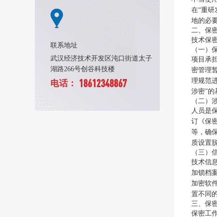
在“重
地的必
二、保
技术保
联系地址
（一）
武汉经济技术开发区沌口街道太子
项目承
湖路266号创谷科技楼
密管理
理规范
18612348867
电话：
涉密”
（二）
人员是
订《保
等，确
质设置
（三）
技术信
加锁档
加密软
置不同的
三、保
保密工