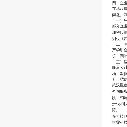
四、企
在武汉
问题。
（一）
部分企
加密传
则仅限
（二）
产学研
等，同
（三）
随着云
构、数
五、结
武汉重
咨询服
段，构
步伐加
障。
在科技
祺霖科