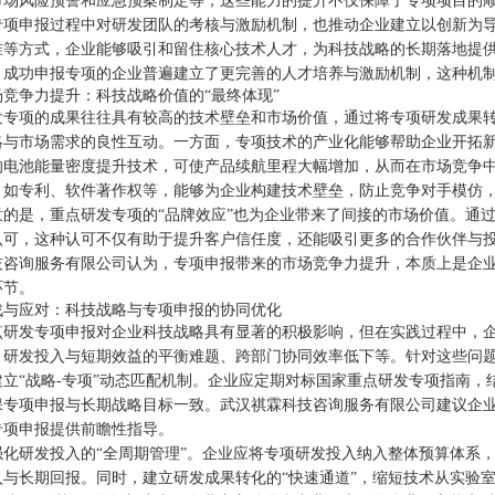
市场风险预警和应急预案制定等，这些能力的提升不仅保障了专项项目的
专项申报过程中对研发团队的考核与激励机制，也推动企业建立以创新为
准等方式，企业能够吸引和留住核心技术人才，为科技战略的长期落地提
，成功申报专项的企业普遍建立了更完善的人才培养与激励机制，这种机制
场竞争力提升：科技战略价值的“最终体现”
发专项的成果往往具有较高的技术壁垒和市场价值，通过将专项研发成果
略与市场需求的良性互动。一方面，专项技术的产业化能够帮助企业开拓
的电池能量密度提升技术，可使产品续航里程大幅增加，从而在市场竞争
，如专利、软件著作权等，能够为企业构建技术壁垒，防止竞争对手模仿
意的是，重点研发专项的“品牌效应”也为企业带来了间接的市场价值。通
认可，这种认可不仅有助于提升客户信任度，还能吸引更多的合作伙伴与
技咨询服务有限公司认为，专项申报带来的市场竞争力提升，本质上是企业
环节。
战与应对：科技战略与专项申报的协同优化
点研发专项申报对企业科技战略具有显著的积极影响，但在实践过程中，
、研发投入与短期效益的平衡难题、跨部门协同效率低下等。针对这些问
建立“战略-专项”动态匹配机制。企业应定期对标国家重点研发专项指南
保专项申报与长期战略目标一致。武汉祺霖科技咨询服务有限公司建议企
专项申报提供前瞻性指导。
强化研发投入的“全周期管理”。企业应将专项研发投入纳入整体预算体系
入与长期回报。同时，建立研发成果转化的“快速通道”，缩短技术从实验