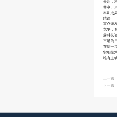
最后，
共享、
率和成
结语
重点研
竞争，
霖科技
市场为
在这一
实现技
唯有主
上一篇
下一篇