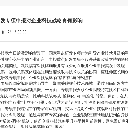
研发专项申报对企业科技战略有何影响
-01-24 12:33:05
科技竞争日益激烈的背景下，国家重点研发专项作为引导产业技术升级的
提升核心竞争力的企业而言，申报重点研发专项不仅是获取政策支持的途
的关键契机。武汉祺霖科技咨询服务有限公司在服务企业申报实践中发现
关系，这种关系既体现在短期资源获取与技术攻关的协同，更延伸至长期
研发专项申报：企业科技战略的“指挥棒”与“催化剂”
发专项以国家战略需求为导向，聚焦关键核心技术领域，通过明确研发方
与国家产业布局同频共振。一方面，专项申报要求企业围绕特定技术目标
发能力与市场需求，推动科技战略从“模糊化”向“精准化”转型。例如，在
往往指向行业“卡脖子”问题，企业通过参与申报，能够将有限的研发资源
面，专项申报过程中的专家评审机制，实际上是对企业科技战略可行性的“
申报材料时发现，通过与评审专家的沟通，企业能够更清晰地认识到自身
种“反馈-调整”机制，使得企业科技战略更具科学性和前瞻性，避免因信息
整合能力：科技战略落地的“助推器”