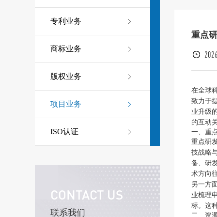
专利业务
重点
商标业务
2026
版权业务
在全球
致力于
项目业务
业升级
的互动
ISO认证
一、重点
重点研
技战略
备、研
术方向
另一方
CONTACT US
业梳理
标。这
联系我们
二、资源