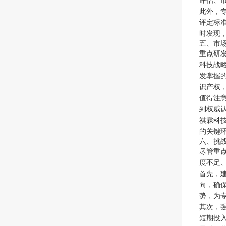
评估、
此外，
评定标
时发现
五、市
重点研
科技战
发掌握
识产权
值得注
到权威
祺霖科
的关键
六、挑
尽管重
度不足
首先，
向，确
势，为
其次，
短期投