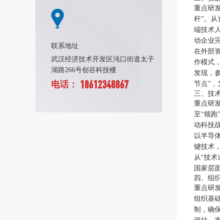
重点研
杆”。
端技术
动企业
联系地址
在外部
武汉经济技术开发区沌口街道太子
作模式
湖路266号创谷科技楼
发现，
18612348867
电话：
节点”
三、技术
重点研发
至“领
动科技战
以半导
键技术
从“技术
国家层
四、组
重点研
组织基
制，确