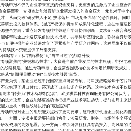
发专项申报不仅为企业带来直接的资金支持，更重要的是激活了企业整合内
从资金层面看，专项资助能够缓解企业研发投入的资金压力，尤其对于中小
人才，从而突破“研发投入不足-技术落后-市场竞争力弱”的恶性循环。同
完善研发投入核算体系、知识产权保护机制和成果转化流程，这些制度建
资源整合方面，重点研发专项往往鼓励产学研协同创新，要求企业联合高校
，能够帮助企业快速获取前沿技术成果、共享科研基础设施，弥补自身研
参与专项申报的企业普遍建立了更紧密的产学研合作网络，这种网络不仅服
，为持续技术突破提供了外部支撑。
创新路径：从“跟随模仿”到“自主可控”的战略升级
专项聚焦的“关键核心技术”，大多是当前产业发展的技术瓶颈，申报过程
跑”的战略机遇。通过专项申报，企业需要围绕核心技术制定长期研发规划
略从“短期项目驱动”向“长期技术引领”转型。
体产业为例，某企业通过申报国家重点研发专项，将科技战略聚焦于芯片
，不仅实现了进口替代，还形成了自主知识产权体系。这种技术突破不仅
追随者”转变为“技术标准制定者”。武汉祺霖科技咨询服务有限公司认为
面的技术攻坚，企业能够更准确地把握产业技术演进趋势，提前布局未来
织能力重构：科技战略执行的“底层逻辑”
发专项申报对企业的组织能力提出了更高要求，这种要求倒逼企业优化内
础。一方面，专项申报需要跨部门协作，涉及研发、财务、市场等多个环
保研发资源的高效配置。另一方面，专项研发往往具有高投入、高风险的