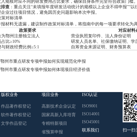
收入规模对应不同的研发费用占比要求，确保自身条件完全符合政策门槛
款排查
：重点关注“未填报年度研发活动统计的规模以上企业不得申报”“以
理企业过往项目情况，避免因历史问题影响本次申报。
立政策对标清单
申报材料无遗漏，建议制作政策对标清单，将指南中的每一项要求转化为
政策要求
对应材料
位为鄂州注册独立法人
营业执照复印件、法人身份证明
占比≥10%
研发人员名单、社保缴纳证明、学
与财政经费比例≥5:1
自筹资金来源证明、财务预算表
：
鄂州市重点研发专项申报如何实现规范化申报
：
鄂州市重点研发专项申报如何体现项目经济价值
版权业务
项目业务
ISO认证
ISO9001
作品著作权登记
高新技术企业认定
ISO14001
软件著作权登记
国家高新入库培育
ISO45001
文学作品登记
专精特新项目
联系我们
扫一扫
省预算申报