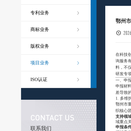
专利业务
鄂州
商标业务
2026
版权业务
在科技
询服务
项目业务
料，不
研发专
ISO认证
一、申
申报材
差导致
1. 多
鄂州市
织核心
CONTACT US
支持领
域重点
申报条
联系我们