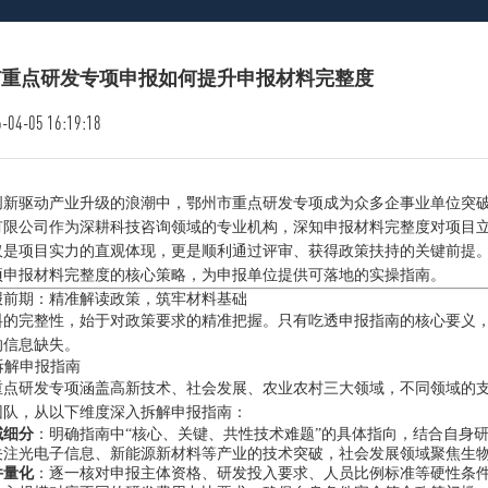
市重点研发专项申报如何提升申报材料完整度
-04-05 16:19:18
创新驱动产业升级的浪潮中，鄂州市重点研发专项成为众多企事业单位突
有限公司作为深耕科技咨询领域的专业机构，深知申报材料完整度对项目
仅是项目实力的直观体现，更是顺利通过评审、获得政策扶持的关键前提
项申报材料完整度的核心策略，为申报单位提供可落地的实操指南。
报前期：精准解读政策，筑牢材料基础
料的完整性，始于对政策要求的精准把握。只有吃透申报指南的核心要义
的信息缺失。
维拆解申报指南
重点研发专项涵盖高新技术、社会发展、农业农村三大领域，不同领域的
团队，从以下维度深入拆解申报指南：
域细分
：明确指南中“核心、关键、共性技术难题”的具体指向，结合自身
关注光电子信息、新能源新材料等产业的技术突破，社会发展领域聚焦生
件量化
：逐一核对申报主体资格、研发投入要求、人员比例标准等硬性条件