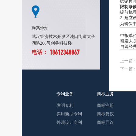
据销售
限制条
提前梳
2. 建
为确保
联系地址
申报单
武汉经济技术开发区沌口街道太子
研发人员
湖路266号创谷科技楼
自筹经费
18612348867
电话：
上一篇
下一篇
专利业务
商标业务
发明专利
商标注册
实用新型专利
商标复议
外观设计专利
商标异议