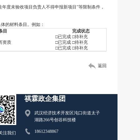
。
往年度未验收项目负责人不得申报新项目”等限制条件，
具体的材料条目。例如：
条目
完成状态
□已完成 □待补充
历资质
□已完成 □待补充
□已完成 □待补充
返回
祺霖政企集团
武汉经济技术开发区沌口街道太子
湖路266号创谷科技楼
18612348867
关注我们