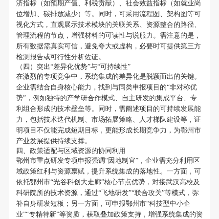
济指标（如预期产值、利税贡献）、社会效益指标（如就业岗
位增加、碳排放减少）等。同时，可采用流程图、架构图等可
视化方式，直观展示技术模块的关联关系、资源整合的路径、
管理流程的节点，增强材料的可读性与说服力。需注意的是，
所有数据需真实可信，避免夸大或虚构，必要时可提供第三方
检测报告或可行性分析佐证。
（四）突出“差异化优势”与“可持续性”
在激烈的专项竞争中，系统集成的差异化是脱颖而出的关键。
企业需结合自身核心能力，找到与同类申报项目的“非对称优
势”，例如独特的产学研合作模式、自主研发的集成平台、专
利组合形成的技术壁垒等。同时，需阐述项目的可持续发展能
力，包括技术迭代机制、市场拓展策略、人才梯队建设等，证
明项目不仅能完成短期目标，更能形成长期竞争力，为鄂州市
产业发展提供持续支撑。
四、政策适配与区域资源的协同利用
鄂州市重点研发专项申报强调“因地制宜”，企业需充分利用区
域政策红利与资源禀赋，提升系统集成的落地性。一方面，可
依托鄂州市“光谷科创大走廊”核心节点优势，对接武汉高校及
科研院所的技术资源，通过“飞地研发”“联合攻关”等模式，弥
补自身研发短板；另一方面，可申报鄂州市“科技型中小企
业”“专精特新”等资质，获取叠加政策支持，增强系统集成的资