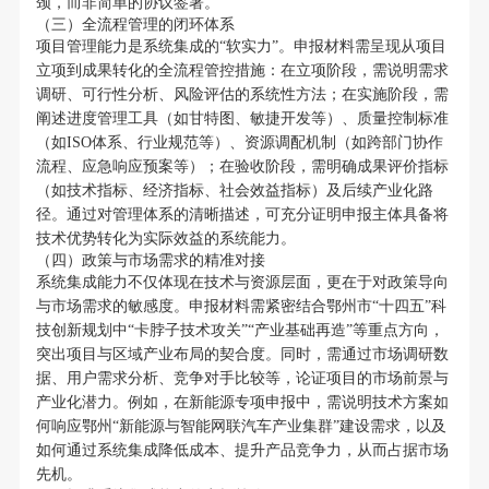
颈，而非简单的协议签署。
（三）全流程管理的闭环体系
项目管理能力是系统集成的“软实力”。申报材料需呈现从项目
立项到成果转化的全流程管控措施：在立项阶段，需说明需求
调研、可行性分析、风险评估的系统性方法；在实施阶段，需
阐述进度管理工具（如甘特图、敏捷开发等）、质量控制标准
（如ISO体系、行业规范等）、资源调配机制（如跨部门协作
流程、应急响应预案等）；在验收阶段，需明确成果评价指标
（如技术指标、经济指标、社会效益指标）及后续产业化路
径。通过对管理体系的清晰描述，可充分证明申报主体具备将
技术优势转化为实际效益的系统能力。
（四）政策与市场需求的精准对接
系统集成能力不仅体现在技术与资源层面，更在于对政策导向
与市场需求的敏感度。申报材料需紧密结合鄂州市“十四五”科
技创新规划中“卡脖子技术攻关”“产业基础再造”等重点方向，
突出项目与区域产业布局的契合度。同时，需通过市场调研数
据、用户需求分析、竞争对手比较等，论证项目的市场前景与
产业化潜力。例如，在新能源专项申报中，需说明技术方案如
何响应鄂州“新能源与智能网联汽车产业集群”建设需求，以及
如何通过系统集成降低成本、提升产品竞争力，从而占据市场
先机。