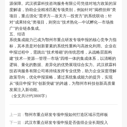
源保障。武汉祺霖科技咨询服务有限公司凭借对地方政策的深
度解读，协助企业精准匹配专项类别，例如针对“揭榜挂帅”类
项目，重点强化“需求方—攻关方—投资方”的系统联动；针
对“成果转化”类项目，则突出“技术熟化—中试孵化—市场推
广”的全链条集成。
五、结语
系统集成能力已成为鄂州市重点研发专项申报的核心竞争力指
标，其本质是对创新要素的系统性重构与高效化利用。企业在
申报过程中，需跳出“技术堆砌”的传统思维，从战略层面构
建“技术—资源—管理—市场”四维一体的集成体系，以清晰的
逻辑、量化的数据、差异化的优势展现综合实力。武汉祺霖科
技咨询服务有限公司将持续发挥专业优势，助力企业深度理解
政策导向，优化申报策略，通过系统集成能力的提升，实现
从“项目申报”到“创新突破”的跨越，为鄂州市科技创新高质量
发展注入新动能。
（全文共计约3800字）
上一篇：
鄂州市重点研发专项申报如何打造区域示范样板
下一篇：
武汉市重点研发专项申报是否值得企业长期投入