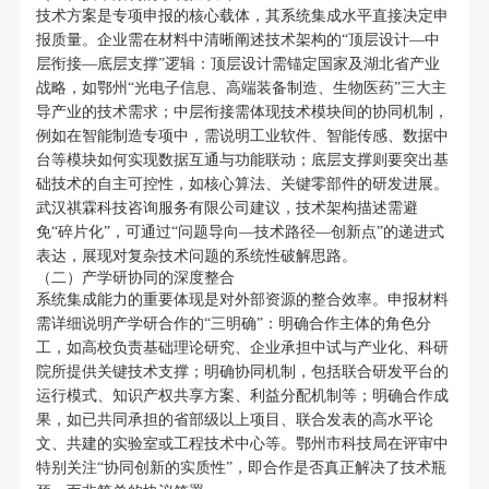
技术方案是专项申报的核心载体，其系统集成水平直接决定申
报质量。企业需在材料中清晰阐述技术架构的“顶层设计—中
层衔接—底层支撑”逻辑：顶层设计需锚定国家及湖北省产业
战略，如鄂州“光电子信息、高端装备制造、生物医药”三大主
导产业的技术需求；中层衔接需体现技术模块间的协同机制，
例如在智能制造专项中，需说明工业软件、智能传感、数据中
台等模块如何实现数据互通与功能联动；底层支撑则要突出基
础技术的自主可控性，如核心算法、关键零部件的研发进展。
武汉祺霖科技咨询服务有限公司建议，技术架构描述需避
免“碎片化”，可通过“问题导向—技术路径—创新点”的递进式
表达，展现对复杂技术问题的系统性破解思路。
（二）产学研协同的深度整合
系统集成能力的重要体现是对外部资源的整合效率。申报材料
需详细说明产学研合作的“三明确”：明确合作主体的角色分
工，如高校负责基础理论研究、企业承担中试与产业化、科研
院所提供关键技术支撑；明确协同机制，包括联合研发平台的
运行模式、知识产权共享方案、利益分配机制等；明确合作成
果，如已共同承担的省部级以上项目、联合发表的高水平论
文、共建的实验室或工程技术中心等。鄂州市科技局在评审中
特别关注“协同创新的实质性”，即合作是否真正解决了技术瓶