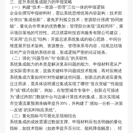
三、提升系统集成能力的申报策略
（一）构建“技术—资源—管理”三位一体的申报逻辑
企业在撰写申报材料时，需以系统思维统筹内容架构：技术部
分突出“集成创新”，避免罗列孤立技术；资源部分强调“协同效
能”，量化合作带来的优势叠加；管理部分体现“流程闭环”，展
示项目落地的可控性。武汉祺霖科技咨询服务有限公司建议，
可采用“总分总”结构：开篇总述系统集成的核心思路，中间分
维度展开技术架构、资源整合、管理体系等内容，结尾总结项
目对产业升级的系统价值，形成逻辑严密的论证链条。
（二）强化“问题导向”与“创新点”的关联性
系统集成能力的本质是解决复杂问题的能力。申报材料需从产
业实际需求出发，提炼关键科学问题或技术瓶颈，再对应阐述
系统集成方案如何针对性破解这些问题。创新点的表述应避免
泛泛而谈，需具体说明通过集成实现了哪些“首次突破”“性能提
升”或“模式创新”。例如，在智慧城市专项中，创新点可描述
为“通过跨部门数据中台与边缘计算技术的集成，首次实现城
市交通流量预测准确率提升30%，并构建了‘感知—分析—决策
—反馈’的实时响应系统”。
（三）量化指标与可视化呈现相结合
系统集成的成效需通过数据支撑。申报材料应包含明确的量化
指标，如技术指标（如效率提升百分比、能耗降低幅度）、经