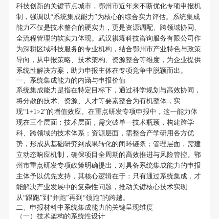
科技创新的关键节点城市，鄂州市近年来不断优化专项申报机
制，强调以“系统集成能力”为核心的综合实力评估。系统集成
能力不仅是技术整合的硬实力，更是资源调配、跨领域协同、
全流程管理的软实力体现。武汉祺霖科技咨询服务有限公司作
为深耕区域科技服务的专业机构，结合鄂州市产业特色与政策
导向，从申报策略、技术架构、资源整合等维度，为企业提供
系统性解决方案，助力申报主体在专项竞争中脱颖而出。
一、系统集成能力的内涵与申报价值
系统集成能力是指在特定目标下，通过科学规划与高效协同，
将分散的技术、资源、人才等要素整合为有机整体，实
现“1+1>2”的增值效应。在重点研发专项申报中，这一能力体
现在三个层面：技术层面，需突破单一技术瓶颈，构建跨学
科、跨领域的技术体系；资源层面，需整合产学研用各方优
势，形成从基础研究到成果转化的闭环链条；管理层面，需建
立动态响应机制，确保项目全周期的高效推进与风险管控。鄂
州市重点研发专项政策明确提出，对具备系统集成能力的申报
主体予以优先支持，其核心逻辑在于：只有通过系统集成，才
能解决产业发展中的复杂性问题，推动关键核心技术实现
从“跟跑”到“并跑”再到“领跑”的跨越。
二、申报材料中系统集成能力的关键呈现维度
（一）技术架构的系统性设计