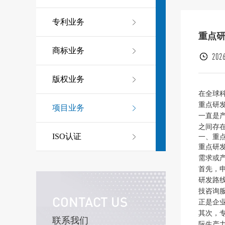
专利业务
重点
商标业务
2026
版权业务
在全球
重点研
项目业务
一直是
之间存
ISO认证
一、重
重点研
需求或
首先，
研发路
技咨询
CONTACT US
正是企
其次，
联系我们
际生产