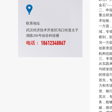
金石”
二、申
重点研
术短板
联系地址
一方面
武汉经济技术开发区沌口街道太子
域，专
湖路266号创谷科技楼
察到，
18612348867
电话：
另一方
创新资
机构也
三、专
从实践
均研发
的筛选
首先，
力和市
资、银
其次，
务，能
破，推