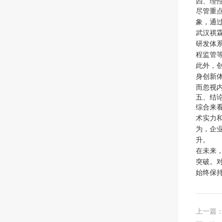
四、理
尽管重
象，通
武汉祺
研发体
程监管
此外，
身创新
而忽视
五、结论
综合来
术实力
为，企
升。
在未来
突破。
始终保
上一篇