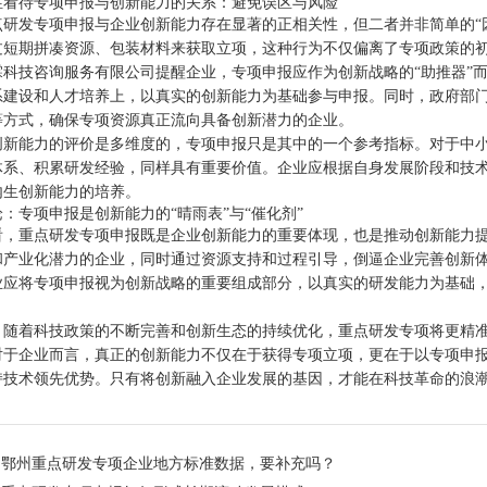
性看待专项申报与创新能力的关系：避免误区与风险
点研发专项申报与企业创新能力存在显著的正相关性，但二者并非简单的“因
过短期拼凑资源、包装材料来获取立项，这种行为不仅偏离了专项政策的
霖科技咨询服务有限公司提醒企业，专项申报应作为创新战略的“助推器”而
系建设和人才培养上，以真实的创新能力为基础参与申报。同时，政府部
等方式，确保专项资源真正流向具备创新潜力的企业。
创新能力的评价是多维度的，专项申报只是其中的一个参考指标。对于中
体系、积累研发经验，同样具有重要价值。企业应根据自身发展阶段和技
内生创新能力的培养。
：专项申报是创新能力的“晴雨表”与“催化剂”
看，重点研发专项申报既是企业创新能力的重要体现，也是推动创新能力
和产业化潜力的企业，同时通过资源支持和过程引导，倒逼企业完善创新
业应将专项申报视为创新战略的重要组成部分，以真实的研发能力为基础
，随着科技政策的不断完善和创新生态的持续优化，重点研发专项将更精
对于企业而言，真正的创新能力不仅在于获得专项立项，更在于以专项申
持技术领先优势。只有将创新融入企业发展的基因，才能在科技革命的浪
：
鄂州重点研发专项企业地方标准数据，要补充吗？