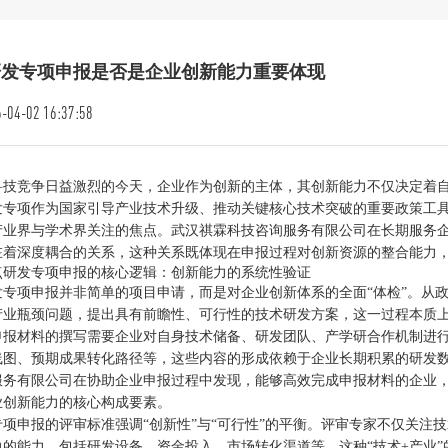
研发专项申报是否是企业创新能力重要体现
-04-02 16:37:58
科技竞争日益激烈的今天，企业作为创新的主体，其创新能力不仅决定着
发专项作为国家引导产业技术升级、推动关键核心技术突破的重要政策工
产业界与学术界关注的焦点。武汉祺霖科技咨询服务有限公司在长期服务
在着深度耦合的关系，这种关系既体现在申报过程对创新资源的整合能力
点研发专项申报的核心逻辑：创新能力的系统性验证
发专项申报并非简单的项目申请，而是对企业创新体系的全面“体检”。从
产业瓶颈问题，提出具有前瞻性、可行性的技术研发方案，这一过程本质
申报材料的撰写需要企业对自身技术储备、研发团队、产学研合作机制进
线图、预期成果转化路径等，这些内容的形成依赖于企业长期积累的研发
服务有限公司在协助企业申报过程中发现，能够高效完成申报材料的企业
业创新能力的核心构成要素。
专项申报的评审标准强调“创新性”与“可行性”的平衡。评审专家不仅关注
力的能力，包括研发设备、资金投入、市场转化渠道等。这种“技术+产业”