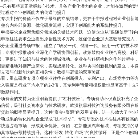
——只有那些真正掌握核心技术、具备产业化潜力的企业，才能在激烈的竞
报过程对企业创新能力的倒逼与提升
发专项申报的价值不仅在于最终的立项结果，更在于申报过程对企业创新能
、整合内外部资源、优化研发流程，实现了创新能力的系统性提升。
，申报要求企业聚焦细分领域的关键技术问题，迫使企业从“跟随创新”转向
项申报往往要求企业提出原创性技术方案，这促使企业加大基础研究投入
部分企业通过专项申报，建立了“研发一代、储备一代、应用一代”的技术
面，专项申报推动企业深化产学研协同创新。政策鼓励企业联合高校、科研
源，更促进了知识与技术的跨领域流动。企业在与科研机构合作的过程中
能更精准地对接产业需求，实现成果转化。这种协同创新机制的建立，本
项立项与创新能力的正相关性：数据与逻辑的双重验证
来看，重点研发专项立项企业往往在创新投入、专利产出、市场竞争力等
投入强度是行业平均水平的2-3倍，其专利申请量和授权量也显著高于非
与激励作用。
专项资金的支持为企业创新提供了“杠杆效应”。专项资助不仅直接补充了企
场信誉，吸引社会资本参与技术研发。武汉祺霖科技咨询服务有限公司在
行贷款的概率显著提升，这种“资金+资源”的双重支持，进一步放大了企业
专项成果的转化推动企业形成“技术壁垒”。专项研发的技术往往具有较高
够快速占领市场，形成竞争优势。例如，在新能源汽车领域，专项支持的
动其市场份额持续提升。这种“研发-转化-市场”的良性循环，正是企业创