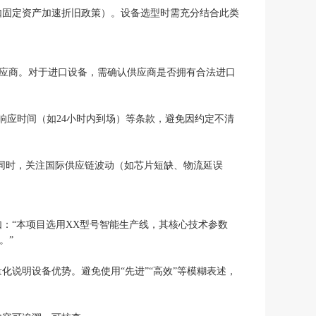
如固定资产加速折旧政策）。设备选型时需充分结合此类
的供应商。对于进口设备，需确认供应商是否拥有合法进口
响应时间（如24小时内到场）等条款，避免因约定不清
。同时，关注国际供应链波动（如芯片短缺、物流延误
：“本项目选用XX型号智能生产线，其核心技术参数
。”
说明设备优势。避免使用“先进”“高效”等模糊表述，