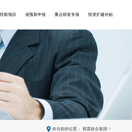
特新项目
省预算申报
重点研发专项
投资扩建补贴
>
你当前的位置：
祺霖政企集团