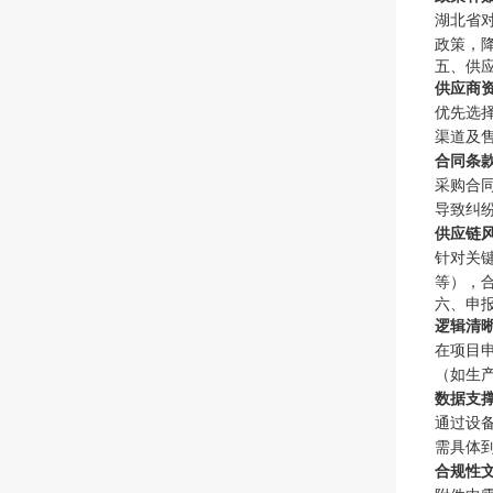
湖北省
政策，
五、供
供应商
优先选
渠道及
合同条
采购合
导致纠
供应链
针对关
等），
六、申
逻辑清
在项目
（如生
数据支
通过设
需具体到
合规性