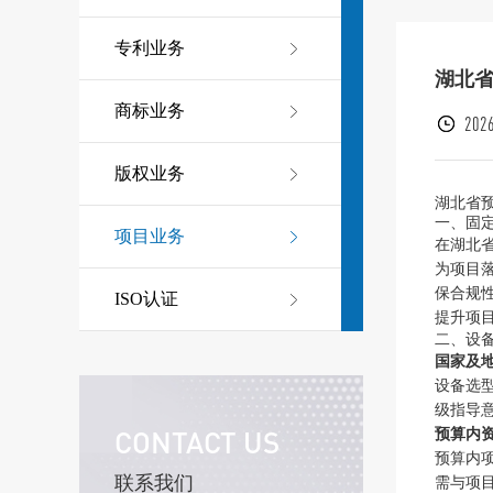
专利业务
湖北
商标业务
2026
版权业务
湖北省
一、固
项目业务
在湖北
为项目
保合规
ISO认证
提升项
二、设
国家及
设备选
级指导
CONTACT US
预算内
预算内
联系我们
需与项