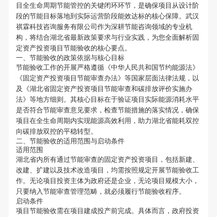
目全生命周期节能管控的关键闭环环节，是确保项目从设计阶
段的节能目标落地到实际运营阶段能效达标的核心保障。武汉
祺霖科技咨询服务有限公司作为深耕节能咨询领域的专业机
构，将结合湖北省最新政策要求与行业实践，为您全面解析固
定资产投资项目节能验收的核心要点。
一、节能验收的政策依据与核心目标
节能验收工作的开展严格遵循《中华人民共和国节约能源法》
《固定资产投资项目节能审查办法》等国家层面法律法规，以
及《湖北省固定资产投资项目节能审查和碳排放评价实施办
法》等地方细则。其核心目标在于验证项目实际能源消耗水平
是否符合节能审查意见要求，检查节能措施的落实情况，确保
项目在全生命周期内实现能源高效利用，助力湖北省能耗双控
向碳排放双控的平稳转型。
二、节能验收的适用范围与启动条件
适用范围
湖北省内所有通过节能审查的固定资产投资项目，包括新建、
改建、扩建以及技术改造项目，均需按照规定开展节能验收工
作。无论项目投资主体为政府还是企业，无论项目规模大小，
只要纳入节能审查管理范畴，就必须履行节能验收程序。
启动条件
项目节能验收需在项目建成投产前完成。具体而言，政府投资