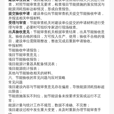
查，对照节能审查意见要求，检查项目节能措施的落实情况与
能源消耗指标达标情况，形成自查报告。
提交验收申请
：建设单位向节能审查机关提交节能验收申请，
并报送相关申报材料。
受理与审查
：节能审查机关对建设单位提交的申请材料进行受
理与审查，必要时可组织专家进行现场核查。
出具验收意见
：节能审查机关根据审查结果，出具节能验收意
见。验收合格的项目，方可投入生产、使用；验收不合格的项
目，建设单位需限期整改，整改完成后重新申请验收。
申报材料
节能验收申请报告；
项目节能审查意见；
项目节能验收报告；
项目能源计量器具配备情况表；
项目能源统计报表；
其他与节能验收相关的材料。
六、节能验收的常见问题与应对策略
常见问题
项目建设内容与节能审查意见存在偏差，导致能源消耗指标超
出限值；
节能措施落实不到位，如节能设备未按要求安装或运行不正
常；
能源计量与统计工作不规范，数据不准确、不完整；
项目建设过程中发生重大变更，未及时重新办理节能审查手