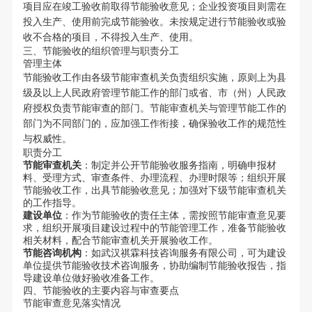
项目应在竣工验收前取得节能验收意见；企业投资项目则需在
投入生产、使用前完成节能验收。未按规定进行节能验收或验
收不合格的项目，不得投入生产、使用。
三、节能验收的组织管理与职责分工
管理主体
节能验收工作由各级节能审查机关负责组织实施，原则上为县
级及以上人民政府管理节能工作的部门或省、市（州）人民政
府授权负责节能审查的部门。节能审查机关与管理节能工作的
部门为不同部门的，应加强工作衔接，确保验收工作的规范性
与权威性。
职责分工
节能审查机关
：制定并公开节能验收服务指南，明确申报材
料、受理方式、审查条件、办理流程、办理时限等；组织开展
节能验收工作，出具节能验收意见；加强对下级节能审查机关
的工作指导。
建设单位
：作为节能验收的责任主体，需按照节能审查意见要
求，组织开展项目建设过程中的节能管理工作，准备节能验收
相关材料，配合节能审查机关开展验收工作。
节能咨询机构
：如武汉祺霖科技咨询服务有限公司，可为建设
单位提供节能验收技术咨询服务，协助编制节能验收报告，指
导建设单位做好验收准备工作。
四、节能验收的主要内容与审查要点
节能审查意见落实情况