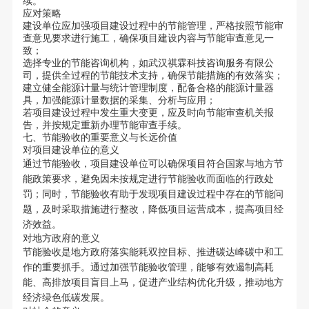
续。
应对策略
建设单位应加强项目建设过程中的节能管理，严格按照节能审
查意见要求进行施工，确保项目建设内容与节能审查意见一
致；
选择专业的节能咨询机构，如武汉祺霖科技咨询服务有限公
司，提供全过程的节能技术支持，确保节能措施的有效落实；
建立健全能源计量与统计管理制度，配备合格的能源计量器
具，加强能源计量数据的采集、分析与应用；
若项目建设过程中发生重大变更，应及时向节能审查机关报
告，并按规定重新办理节能审查手续。
七、节能验收的重要意义与长远价值
对项目建设单位的意义
通过节能验收，项目建设单位可以确保项目符合国家与地方节
能政策要求，避免因未按规定进行节能验收而面临的行政处
罚；同时，节能验收有助于发现项目建设过程中存在的节能问
题，及时采取措施进行整改，降低项目运营成本，提高项目经
济效益。
对地方政府的意义
节能验收是地方政府落实能耗双控目标、推进碳达峰碳中和工
作的重要抓手。通过加强节能验收管理，能够有效遏制高耗
能、高排放项目盲目上马，促进产业结构优化升级，推动地方
经济绿色低碳发展。