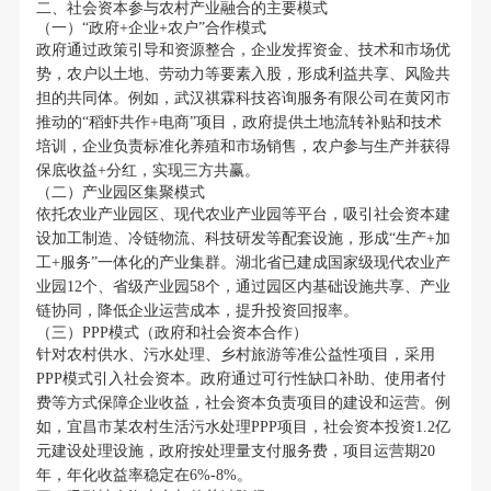
二、社会资本参与农村产业融合的主要模式
（一）“政府+企业+农户”合作模式
政府通过政策引导和资源整合，企业发挥资金、技术和市场优
势，农户以土地、劳动力等要素入股，形成利益共享、风险共
担的共同体。例如，武汉祺霖科技咨询服务有限公司在黄冈市
推动的“稻虾共作+电商”项目，政府提供土地流转补贴和技术
培训，企业负责标准化养殖和市场销售，农户参与生产并获得
保底收益+分红，实现三方共赢。
（二）产业园区集聚模式
依托农业产业园区、现代农业产业园等平台，吸引社会资本建
设加工制造、冷链物流、科技研发等配套设施，形成“生产+加
工+服务”一体化的产业集群。湖北省已建成国家级现代农业产
业园12个、省级产业园58个，通过园区内基础设施共享、产业
链协同，降低企业运营成本，提升投资回报率。
（三）PPP模式（政府和社会资本合作）
针对农村供水、污水处理、乡村旅游等准公益性项目，采用
PPP模式引入社会资本。政府通过可行性缺口补助、使用者付
费等方式保障企业收益，社会资本负责项目的建设和运营。例
如，宜昌市某农村生活污水处理PPP项目，社会资本投资1.2亿
元建设处理设施，政府按处理量支付服务费，项目运营期20
年，年化收益率稳定在6%-8%。