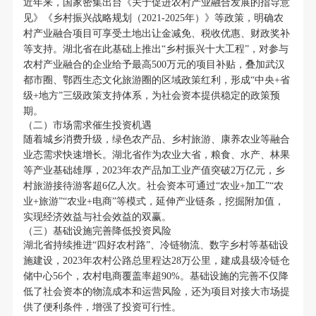
近年来，国家密集出台《关于促进农村产业融合发展的指导意
见》《乡村振兴战略规划（2021-2025年）》等政策，明确农
村产业融合项目可享受土地出让金减免、税收优惠、财政奖补
等支持。湖北省在此基础上推出“乡村振兴十大工程”，对参与
农村产业融合的企业给予最高500万元的项目补贴，叠加武汉
都市圈、鄂西生态文化旅游圈的区域政策红利，形成“中央+省
级+地方”三级政策支持体系，为社会资本提供稳定的政策预
期。
（二）市场需求催生投资机遇
随着城乡消费升级，绿色农产品、乡村旅游、康养农业等融合
业态需求快速增长。湖北省作为农业大省，粮食、水产、林果
等产业基础雄厚，2023年农产品加工业产值突破2万亿元，乡
村旅游接待游客超6亿人次。社会资本可通过“农业+加工”“农
业+旅游”“农业+电商”等模式，延伸产业链条，挖掘附加值，
实现经济效益与社会效益的双赢。
（三）基础设施完善降低投资风险
湖北省持续推进“四好农村路”、冷链物流、数字乡村等基础设
施建设，2023年农村公路总里程达28万公里，建成县级冷链仓
储中心56个，农村电商覆盖率超90%。基础设施的完善不仅降
低了社会资本的物流成本和运营风险，还为项目对接大市场提
供了便利条件，增强了投资可行性。