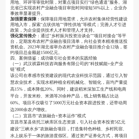
用地、环评等审批时限，对重点项目实行“绿色通道”服务。湖
北省已实现农村产业融合项目审批时间缩短50%以上，企业办
事效率显著提升。
加强要素保障
：保障项目用地需求，允许农村集体经营性建设
用地入市，探索“点状供地”“弹性供地”等模式；完善人才引进
政策，为企业提供技术人才和管理人才支持。
强化宣传推介
：通过“乡村振兴投资洽谈会”“项目对接会”等平
台，定期发布农村产业融合项目清单，向社会资本精准推送投
资机会。2023年湖北省举办农村产业融合项目推介会12场，签
约项目总金额超1500亿元。
四、案例借鉴：成功吸引社会资本的实践经验
（一）武汉祺霖科技咨询服务有限公司的“科技赋能+全产业
链”模式
该公司在孝感市投资建设的现代农业科技示范园，通过引入智
慧农业技术，实现水稻种植全程机械化、智能化，亩均产量提
高15%，成本降低20%。同时，建设稻米深加工生产线和电商
平台，开发米粉、米酒等20余种产品，线上销售额占比达
60%。项目不仅吸引了5000万元社会资本跟进投资，还带动周
边2000余农户增收。
（二）宜昌市“农旅融合+资本运作”模式
宜昌市某县依托三峡库区生态资源，引入社会资本投资5亿元
建设“三峡水乡”农旅融合项目，打造集特色种植、乡村民宿、
水上娱乐于一体的旅游度假区。通过资产证券化方式，将项目