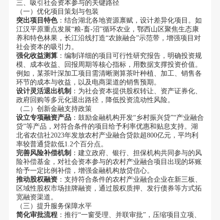
三、吸引社会资本参与的关键路径
（一）优化项目策划与包装
突出项目特色
：结合湖北各地资源禀赋，设计差异化项目。如
江汉平原重点发展“粮-畜-沼”循环农业，鄂西山区聚焦生态康
养和特色林果，长江沿线打造“农旅融合”示范带，增强项目对
社会资本的吸引力。
强化收益测算
：编制详细的项目可行性研究报告，明确投资规
模、成本收益、回报周期等核心指标，用数据支撑投资价值。
例如，某茶叶深加工项目需清晰测算茶叶种植、加工、销售各
环节的成本与收益，以及电商渠道的销售预期。
设计灵活退出机制
：为社会资本提供股权转让、资产证券化、
政府回购等多元化退出路径，降低投资流动性风险。
（二）创新金融支持政策
设立专项融资产品
：鼓励金融机构开发“乡村振兴贷”“产业融合
贷”等产品，对符合条件的项目给予利率优惠和贴息支持。湖
北省农信社2023年发放农村产业融合贷款超800亿元，平均利
率较普通贷款低1.2个百分点。
完善风险补偿机制
：建立政府、银行、担保机构共同参与的风
险补偿基金，对社会资本参与的农村产业融合项目出现的坏账
给予一定比例补偿，增强金融机构放贷信心。
推动股权融资
：支持符合条件的农村产业融合企业在新三板、
区域性股权市场挂牌融资，通过股权质押、发行债券等方式拓
宽融资渠道。
（三）提升服务保障水平
简化审批流程
：推行“一窗受理、并联审批”，压缩项目立项、