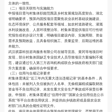
主体的一致性。
（二）项目关联性与实施能力
申报项目需与村集体职能范围及乡村发展规划高度契合。湖北
省明确要求，预算内固投项目需聚焦农业农村基础设施建设、
生态环境保护、公共服务配套等领域，如农村道路硬化、灌溉
水利设施改造、人居环境整治等。村集体需提供项目可行性研
究报告或初步设计方案，明确项目建设内容、实施周期、资金
需求及预期效益，且具备组织施工、质量监管、后期运维的基
本能力。
武汉祺霖科技咨询服务有限公司在辅导宜昌、黄冈等地项目时
发现，部分村集体因缺乏专业技术人员导致项目方案编制不规
范，建议通过引入第三方咨询机构或联合乡镇政府相关部门提
升方案质量，确保符合申报要求。
（三）信用与合规记录要求
村集体需满足“近三年内无重大违法违规记录”的基本条件，具
体包括：未被列入失信被执行人名单、无偷税漏税或骗取财政
资金等不良信用记录、未发生重大安全生产事故或环保责任事
故。申报前，村集体需通过“信用中国”“国家企业信用信息公示
系统”等平台自查信用状况，并提供由乡镇政府或县级农业农
村部门出具的合规性证明文件。
此外，项目资金使用需符合预算内投资管理规定，严禁用于偿