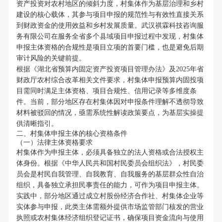
资产投资对农村地区的倾斜力度，村集体作为基层治理和乡村
建设的核心载体，其参与项目申报的规范性与有效性直接关系
到财政资金的使用效益和乡村发展质量。武汉祺霖科技咨询服
务有限公司在服务全省多个县域项目申报过程中发现，村集体
申报主体资格的合规性是项目立项的首要门槛，也是避免后期
审计风险的关键前提。
根据《湖北省预算内固定资产投资项目管理办法》及2025年省
财政厅农村综合改革相关文件要求，村集体申报预算内固投项
目需同时满足主体资格、项目合规性、信用记录等多维度条
件。当前，部分地区存在村集体因对申报条件理解不透彻导致
材料被驳回的情况，亟需系统性解读政策要点，为基层实操提
供清晰指引。
二、村集体申报主体的核心资格条件
（一）法律主体资格要求
村集体作为申报主体，必须具备独立的法人资格或合法授权主
体身份。根据《中华人民共和国村民委员会组织法》，村民委
员会是村民自我管理、自我教育、自我服务的基层群众性自治
组织，具备独立承担民事责任的能力，可作为项目申报主体。
实践中，部分地区通过成立村股份经济合作社、村集体企业等
实体参与申报，此类主体需额外提供市场监管部门核发的营业
执照或农村集体经济组织登记证书，确保项目资金流向与使用