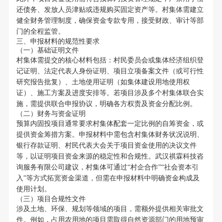
还债务、发放人员津贴或违规购买固定资产等。村集体需建立
健全财务管理制度，确保资金专款专用，接受财政、审计等部
门的全程监管。
三、申报材料的规范性要求
（一）基础证明文件
村集体需提交的核心材料包括：村民委员会或集体经济组织登
记证明、法定代表人身份证明、项目立项备案文件（或可行性
研究报告批复）、土地使用证明（如集体建设用地使用权
证）、施工方案及进度安排等。若项目涉及多个村集体联合实
施，需提供联合申报协议，明确各方权责及资金分配比例。
（二）财务与资金证明
预算内固投项目通常要求村集体配套一定比例的自筹资金，或
提供资金筹措方案。申报材料中需包含村集体财务状况说明、
银行存款证明、村民代表大会关于项目资金使用的决议文件
等，以证明项目资金来源的稳定性和合规性。武汉祺霖科技咨
询服务有限公司建议，村集体可通过“村企合作”“社会资本引
入”等方式拓宽资金渠道，但需在申报材料中明确资金构成及
使用计划。
（三）项目合规性文件
涉及土地、环保、规划等领域的项目，需额外提供相关审批文
件。例如，占用农用地的项目需取得自然资源部门的用地预审