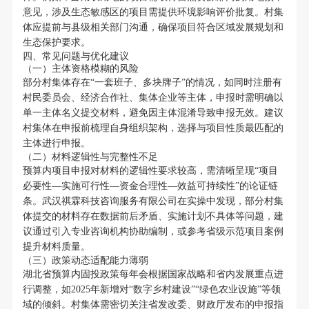
意见，涉及生态敏感区的项目需提供环境影响评价批复。村集
体应提前与县级相关部门沟通，确保项目符合区域发展规划和
生态保护要求。
四、常见问题与优化建议
（一）主体资格模糊的风险
部分村集体存在“一套班子、多块牌子”的情况，如同时注册有
村民委员会、经济合作社、集体企业等主体，申报时需明确以
单一主体名义提交材料，避免因主体混淆导致申报无效。建议
村集体在申报前梳理自身组织架构，选择与项目性质最匹配的
主体进行申报。
（二）材料逻辑性与完整性不足
预算内项目申报对材料的逻辑性要求较高，需清晰呈现“项目
必要性—实施可行性—资金合理性—效益可持续性”的论证链
条。武汉祺霖科技咨询服务有限公司在实操中发现，部分村集
体提交的材料存在数据前后矛盾、实施计划不具体等问题，建
议通过引入专业咨询机构协助编制，或参考省级示范项目案例
提升材料质量。
（三）政策动态适配能力薄弱
湖北省预算内固投政策每年会根据国家战略和省内发展重点进
行调整，如2025年新增对“数字乡村建设”“绿色农业设施”等领
域的倾斜。村集体需密切关注省发改委、财政厅发布的申报指