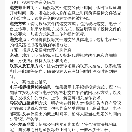
（四）投标文件递交信息
递交截止时间
：明确投标文件递交的截止时间，该时间应当与
开标时间一致。潜在投标人必须在截止时间前将投标文件递交
至指定地点，逾期递交的投标文件将被拒收。
递交方式
：说明投标文件的递交方式，包括现场递交、电子平
台上传等。如果采用电子投标方式，应当明确电子投标文件的
格式要求、加密方式以及上传的操作流程。
递交地点
：准确提供投标文件递交的具体地点，包括电子平台
的相关路径或者现场的详细地址。
（五）招标人及招标代理机构信息
名称、地址
：明确招标人以及招标代理机构的全称和详细地
址，方便潜在投标人联系和沟通。
联系人及联系方式
：提供负责该项目的联系人姓名、联系电话
和电子邮箱等信息，确保投标人在有疑问时能够及时得到解
答。
（六）其他重要信息
电子招标投标相关信息
：如果采用电子招标投标方式，应当告
知潜在投标人访问电子招标投标交易平台的网址和方法，以及
电子投标文件的制作、上传、解密等相关操作要求。
异议提出渠道和方式
：明确潜在投标人对招标公告内容有异议
时的提出渠道和方式，包括异议的受理部门、联系电话、电子
邮箱以及异议提出的截止时间等。招标人应当在规定的时间内
对异议进行答复。
公告发布期限
：招标公告的发布期限应当符合法律法规的规
定，自发布之日起至投标截止时间止，一般不少于20日。