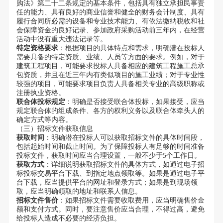
购法》第二十二条规定的基本条件，包括具有独立承担民事责
任的能力、具有良好的商业信誉和健全的财务会计制度、具有
履行合同所必需的设备和专业技术能力、有依法缴纳税收和社
会保障资金的良好记录、参加政府采购活动前三年内，在经营
活动中没有重大违法记录等。
特定资格要求
：根据项目的具体特点和需求，明确潜在投标人
需要具备的特定资质、业绩、人员等方面的要求。例如，对于
建筑工程项目，可能要求投标人具备相应的建筑工程施工总承
包资质，并且在近三年内有类似项目的施工业绩；对于专业性
较强的项目，可能要求项目负责人具备相关专业的高级职称或
注册执业资格。
联合体投标规定
：明确是否接受联合体投标，如果接受，应当
规定联合体的组成条件、各方的权利义务以及联合体牵头人的
确定方式等内容。
（三）招标文件获取信息
获取时间
：明确潜在投标人可以获取招标文件的具体时间段，
包括起始时间和截止时间。为了保障投标人有足够的时间准备
投标文件，获取时间应当合理设置，一般不少于5个工作日。
获取方式
：详细说明获取招标文件的具体方式，如通过电子招
标投标交易平台下载、到指定地点领取等。如果是通过电子平
台下载，应当提供平台的网址和登录方式；如果是到现场领
取，应当明确领取的地址和联系人信息。
招标文件售价
：如果招标文件需要收取费用，应当明确售价金
额和支付方式。同时，要注意售价应当合理，不得过高，避免
给投标人造成不必要的经济负担。