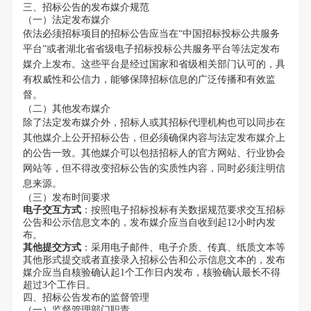
三、招标公告的发布媒介规范
（一）法定发布媒介
依法必须招标项目的招标公告应当在“中国招标投标公共服务
平台”或者湖北省省级电子招标投标公共服务平台等法定发布
媒介上发布。这些平台是经过国家和省级相关部门认可的，具
有权威性和公信力，能够保障招标信息的广泛传播和有效监
督。
（二）其他发布媒介
除了法定发布媒介外，招标人或其招标代理机构也可以同步在
其他媒介上公开招标公告，但必须确保内容与法定发布媒介上
的公告一致。其他媒介可以包括招标人的官方网站、行业协会
网站等，但不得改变招标公告的实质性内容，同时必须注明信
息来源。
（三）发布时间要求
电子交互方式
：按照电子招标投标有关数据规范要求交互招标
公告和公示信息文本的，发布媒介应当自收到起12小时内发
布。
其他提交方式
：采用电子邮件、电子介质、传真、纸质文本等
其他形式提交或者直接录入招标公告和公示信息文本的，发布
媒介应当自核验确认起1个工作日内发布，核验确认最长不得
超过3个工作日。
四、招标公告发布的监督管理
（一）监督管理部门职责