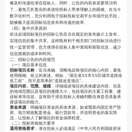
够及时传递给潜在投标人。同时，公告的内容表述要简洁明
了，避免冗长复杂的表述给投标人带来理解上的困难。在当今
数字化时代，充分利用电子招标投标交易平台等现代化手段，
能够极大提高招标信息发布和传递的效率。
（四）集中共享原则
依法必须招标项目的招标公告应当在规定的发布媒介上发布，
实现信息的集中共享。这样既有利于相关部门对招标活动进行
统一监督管理，也方便潜在投标人集中查阅和获取信息，减少
信息搜索的成本和时间。
二、招标公告的内容规范
（一）项目基本信息
招标项目名称
：应当准确、清晰地反映项目的核心内容，避免
使用模糊、歧义的表述。例如，“湖北省XX市XX区城市道路改
造工程”，而不是简单的“道路改造项目”。
项目内容、范围、规模
：详细描述项目的具体建设内容、涉及
的地域范围以及项目的规模大小，包括项目的主要工程量、建
设标准等信息。这有助于潜在投标人准确判断自身是否具备承
接该项目的能力。
资金来源
：明确项目资金的具体来源，如省预算内固定资产投
资、地方财政配套资金、银行贷款等，并说明资金的落实情
况，让投标人了解项目的资金保障程度。
（二）投标资格能力要求
通用资格要求
：潜在投标人必须满足《中华人民共和国政府采