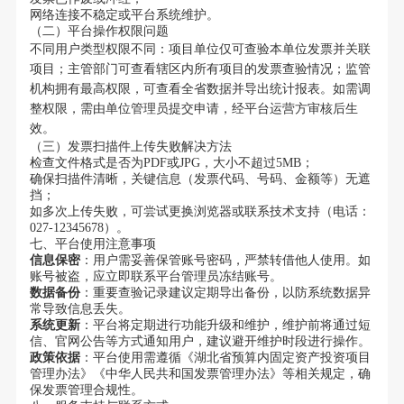
网络连接不稳定或平台系统维护。
（二）平台操作权限问题
不同用户类型权限不同：项目单位仅可查验本单位发票并关联
项目；主管部门可查看辖区内所有项目的发票查验情况；监管
机构拥有最高权限，可查看全省数据并导出统计报表。如需调
整权限，需由单位管理员提交申请，经平台运营方审核后生
效。
（三）发票扫描件上传失败解决方法
检查文件格式是否为PDF或JPG，大小不超过5MB；
确保扫描件清晰，关键信息（发票代码、号码、金额等）无遮
挡；
如多次上传失败，可尝试更换浏览器或联系技术支持（电话：
027-12345678）。
七、平台使用注意事项
信息保密
：用户需妥善保管账号密码，严禁转借他人使用。如
账号被盗，应立即联系平台管理员冻结账号。
数据备份
：重要查验记录建议定期导出备份，以防系统数据异
常导致信息丢失。
系统更新
：平台将定期进行功能升级和维护，维护前将通过短
信、官网公告等方式通知用户，建议避开维护时段进行操作。
政策依据
：平台使用需遵循《湖北省预算内固定资产投资项目
管理办法》《中华人民共和国发票管理办法》等相关规定，确
保发票管理合规性。