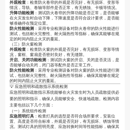
外观检查
：检查防火卷帘的外观是否完好，有无损坏、变形等
情况，导轨、卷轴等部件是否正常，有无锈蚀、卡顿等情况。
升降功能检测
：测试防火卷帘的升降功能是否正常，是否能够
在火灾发生时自动下降，下降速度是否符合设计要求，是否能
够准确停在预定位置。
防火性能检测
：采用专业检测设备对防火卷帘的防火性能进行
测试，包括耐火完整性、耐火隔热性等指标，确保其能够在规
定的时间内阻止火灾的蔓延。
（三）防火窗检测
外观检查
：检查防火窗的外观是否完好，有无损坏、变形等情
况，窗框、窗扇是否密封良好，有无缝隙。
开启、关闭功能检测
：测试防火窗的开启、关闭是否灵活，是
否能够自动关闭，闭门器等配件是否正常工作。
防火性能检测
：采用专业检测设备对防火窗的防火性能进行测
试，包括耐火完整性、耐火隔热性等指标，确保其能够在规定
的时间内阻止火灾的蔓延。
💡 应急照明和疏散指示系统检测
应急照明和疏散指示系统能够在火灾发生时为人员疏散提供必
要的照明和指示，确保人员能够安全、快速地疏散。检测内容
主要包括以下几个方面：
（一）系统组件检测
应急照明灯具
：检查灯具的选型是否符合场所要求，安装位
置、高度是否符合标准，外观是否完好，有无损坏、锈蚀等情
况。测试灯具的照明亮度、应急转换时间等性能指标，确保其