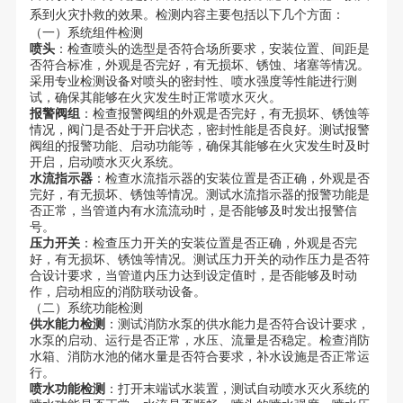
系到火灾扑救的效果。检测内容主要包括以下几个方面：
（一）系统组件检测
喷头
：检查喷头的选型是否符合场所要求，安装位置、间距是
否符合标准，外观是否完好，有无损坏、锈蚀、堵塞等情况。
采用专业检测设备对喷头的密封性、喷水强度等性能进行测
试，确保其能够在火灾发生时正常喷水灭火。
报警阀组
：检查报警阀组的外观是否完好，有无损坏、锈蚀等
情况，阀门是否处于开启状态，密封性能是否良好。测试报警
阀组的报警功能、启动功能等，确保其能够在火灾发生时及时
开启，启动喷水灭火系统。
水流指示器
：检查水流指示器的安装位置是否正确，外观是否
完好，有无损坏、锈蚀等情况。测试水流指示器的报警功能是
否正常，当管道内有水流流动时，是否能够及时发出报警信
号。
压力开关
：检查压力开关的安装位置是否正确，外观是否完
好，有无损坏、锈蚀等情况。测试压力开关的动作压力是否符
合设计要求，当管道内压力达到设定值时，是否能够及时动
作，启动相应的消防联动设备。
（二）系统功能检测
供水能力检测
：测试消防水泵的供水能力是否符合设计要求，
水泵的启动、运行是否正常，水压、流量是否稳定。检查消防
水箱、消防水池的储水量是否符合要求，补水设施是否正常运
行。
喷水功能检测
：打开末端试水装置，测试自动喷水灭火系统的