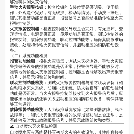
够准确探测火灾信号。
手动火灾报警按钮
：检查按钮的安装位置是否明显、便于操
作，外观是否完好，有无破损、松动等情况。手动按下按钮，
测试其报警功能是否正常，报警信号是否能够准确传输至火灾
报警控制器。
火灾报警控制器
：检查控制器的外观是否完好，有无损坏、变
形等情况，电源是否正常，显示功能是否正常。测试控制器的
报警功能、故障报警功能、联动控制功能等，确保其能够准确
接收、处理和传输火灾报警信号，并启动相应的消防联动设
备。
（二）系统功能检测
报警功能检测
：模拟火灾场景，测试火灾探测器、手动火灾报
警按钮等设备的报警功能是否正常，报警信号是否能够及时、
准确地传输至火灾报警控制器，控制器是否能够发出声光报警
信号，并显示报警部位和时间。
联动控制功能检测
：测试火灾报警控制器与消防联动设备（如
自动喷水灭火系统、防烟排烟系统、防火卷帘等）的联动控制
功能是否正常。当火灾报警控制器接收到火灾报警信号后，应
能够按照预设的逻辑关系启动相应的消防联动设备，确保其能
够正常运行。
故障报警功能检测
：人为模拟系统故障（如探测器故障、线路
故障等），测试火灾报警控制器的故障报警功能是否正常，是
否能够及时发出故障报警信号，并显示故障部位和类型。
🌊 自动喷水灭火系统检测
自动喷水灭火系统是扑灭初期火灾的有效设施，其性能直接关