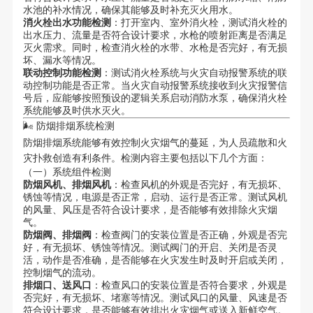
水池的补水情况，确保其能够及时补充灭火用水。
消火栓出水功能检测
：打开室内、室外消火栓，测试消火栓的
出水压力、流量是否符合设计要求，水枪的喷射距离是否满足
灭火需求。同时，检查消火栓的水带、水枪是否完好，有无损
坏、漏水等情况。
联动控制功能检测
：测试消火栓系统与火灾自动报警系统的联
动控制功能是否正常。当火灾自动报警系统接收到火灾报警信
号后，应能够按照预设的逻辑关系启动消防水泵，确保消火栓
系统能够及时供水灭火。
🌬️ 防烟排烟系统检测
防烟排烟系统能够有效控制火灾烟气的蔓延，为人员疏散和火
灾扑救创造有利条件。检测内容主要包括以下几个方面：
（一）系统组件检测
防烟风机、排烟风机
：检查风机的外观是否完好，有无损坏、
锈蚀等情况，电源是否正常，启动、运行是否正常。测试风机
的风量、风压是否符合设计要求，是否能够有效排除火灾烟
气。
防烟阀、排烟阀
：检查阀门的安装位置是否正确，外观是否完
好，有无损坏、锈蚀等情况。测试阀门的开启、关闭是否灵
活，动作是否准确，是否能够在火灾发生时及时开启或关闭，
控制烟气的流动。
排烟口、送风口
：检查风口的安装位置是否符合要求，外观是
否完好，有无损坏、堵塞等情况。测试风口的风量、风速是否
符合设计要求，是否能够有效排出火灾烟气或送入新鲜空气。