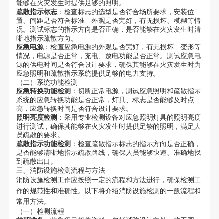
能够在火灾发生时提供足够的照明。
疏散指示标志
：检查标志的选型是否符合场所要求，安装位
置、间距是否符合标准，外观是否完好，有无损坏、模糊等情
况。测试标志的指示方向是否正确，是否能够在火灾发生时清
晰地指示疏散方向。
应急电源
：检查应急电源的外观是否完好，有无损坏、变形等
情况，电源是否正常，充电、放电功能是否正常。测试应急电
源的供电时间是否符合设计要求，确保其能够在火灾发生时为
应急照明和疏散指示系统提供足够的电力支持。
（二）系统功能检测
应急转换功能检测
：切断正常电源，测试应急照明和疏散指示
系统的应急转换功能是否正常，灯具、标志是否能够及时点
亮，应急转换时间是否符合设计要求。
照明亮度检测
：采用专业检测设备对应急照明灯具的照明亮度
进行测试，确保其能够在火灾发生时提供足够的照明，满足人
员疏散的要求。
疏散指示功能检测
：检查疏散指示标志的指示方向是否正确，
是否能够清晰地指示疏散路线，确保人员能够快速、准确地找
到疏散出口。
三、消防设施检测流程与方法
消防设施检测工作应按照一定的流程和方法进行，确保检测工
作的规范性和准确性。以下将介绍消防设施检测的一般流程和
常用方法。
（一）检测流程