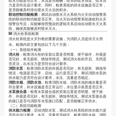
喷水功能是否正常，水流是否顺畅，喷头的喷水强度、喷水压
力是否符合设计要求。同时，检查系统的排水设施是否正常，
是否能够及时排出喷水灭火后的积水。
联动控制功能检测
：测试自动喷水灭火系统与火灾自动报警系
统的联动控制功能是否正常。当火灾自动报警系统接收到火灾
报警信号后，应能够按照预设的逻辑关系启动自动喷水灭火系
统，确保其能够及时喷水灭火。
🚒 消火栓系统检测
消火栓系统是火灾扑救的重要设施，为消防人员提供灭火用
水。检测内容主要包括以下几个方面：
（一）系统组件检测
消火栓
：检查消火栓的安装位置是否明显、便于操作，外观是
否完好，有无损坏、锈蚀等情况。测试消火栓的开启、关闭是
否灵活，出水压力是否符合设计要求。
消防水泵
：检查消防水泵的外观是否完好，有无损坏、锈蚀等
情况，电源是否正常，启动、运行是否正常。测试消防水泵的
供水能力是否符合设计要求，水压、流量是否稳定。
消防水箱、消防水池
：检查消防水箱、消防水池的储水量是否
符合要求，补水设施是否正常运行，水位显示装置是否正常。
水泵接合器
：检查水泵接合器的安装位置是否明显、便于操
作，外观是否完好，有无损坏、锈蚀等情况。测试水泵接合器
的接口是否与消防车水泵接口匹配，是否能够正常供水。
（二）系统功能检测
供水能力检测
：启动消防水泵，测试消火栓系统的供水能力是
否符合设计要求，水压、流量是否稳定。检查消防水箱、消防