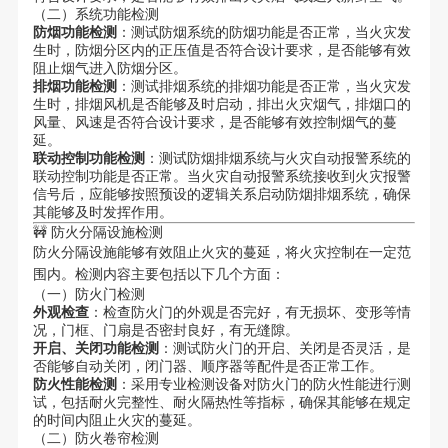
（二）系统功能检测
防烟功能检测
：测试防烟系统的防烟功能是否正常，当火灾发
生时，防烟分区内的正压值是否符合设计要求，是否能够有效
阻止烟气进入防烟分区。
排烟功能检测
：测试排烟系统的排烟功能是否正常，当火灾发
生时，排烟风机是否能够及时启动，排出火灾烟气，排烟口的
风量、风速是否符合设计要求，是否能够有效控制烟气的蔓
延。
联动控制功能检测
：测试防烟排烟系统与火灾自动报警系统的
联动控制功能是否正常。当火灾自动报警系统接收到火灾报警
信号后，应能够按照预设的逻辑关系启动防烟排烟系统，确保
其能够及时发挥作用。
🚧 防火分隔设施检测
防火分隔设施能够有效阻止火灾的蔓延，将火灾控制在一定范
围内。检测内容主要包括以下几个方面：
（一）防火门检测
外观检查
：检查防火门的外观是否完好，有无损坏、变形等情
况，门框、门扇是否密封良好，有无缝隙。
开启、关闭功能检测
：测试防火门的开启、关闭是否灵活，是
否能够自动关闭，闭门器、顺序器等配件是否正常工作。
防火性能检测
：采用专业检测设备对防火门的防火性能进行测
试，包括耐火完整性、耐火隔热性等指标，确保其能够在规定
的时间内阻止火灾的蔓延。
（二）防火卷帘检测