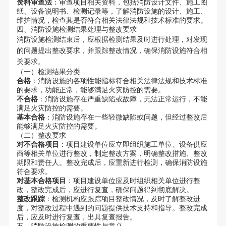
资料审查法
：审查项目相关资料，包括消防设计文件、施工图
纸、设备说明书、检测记录等，了解消防设施的设计、施工、
维护情况，检查其是否符合相关法律法规和技术标准的要求。
四、消防设施检测结果处理与整改要求
消防设施检测结束后，应根据检测结果及时进行处理，对发现
的问题提出整改要求，并跟踪整改情况，确保消防设施符合相
关要求。
（一）检测结果分类
合格
：消防设施的各项性能指标符合相关法律法规和技术标准
的要求，功能正常，能够满足火灾防控的需要。
不合格
：消防设施存在严重缺陷或故障，无法正常运行，不能
满足火灾防控的需要。
基本合格
：消防设施存在一些轻微缺陷或问题，但经过整改后
能够满足火灾防控的需要。
（二）整改要求
对不合格项目
：项目建设单位应立即组织施工单位、设备供应
商等相关单位进行整改，制定整改方案，明确整改措施、整改
期限和责任人。整改完成后，应重新进行检测，确保消防设施
符合要求。
对基本合格项目
：项目建设单位应及时组织相关单位进行整
改，整改完成后，应进行复查，确保问题得到彻底解决。
整改跟踪
：检测机构应跟踪项目整改情况，及时了解整改进
度，对整改过程中遇到的问题提供技术支持和指导。整改完成
后，应及时进行复查，出具复查报告。