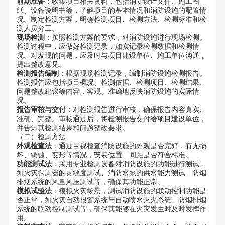
前期准备
：收集项目相关资料，包括消防设计文件、施工图
纸、设备说明书等，了解项目的基本情况和消防设施的配置情
况。制定检测方案，明确检测项目、检测方法、检测标准和检
测人员分工。
现场检测
：按照检测方案的要求，对消防设施进行现场检测。
检测过程中，应做好检测记录，如实记录检测数据和检测情
况。对发现的问题，应及时与项目建设单位、施工单位沟通，
提出整改意见。
检测报告编制
：根据现场检测记录，编制消防设施检测报告。
检测报告应包括项目概况、检测依据、检测项目、检测结果、
问题整改建议等内容，客观、准确地反映消防设施的实际情
况。
报告审核与交付
：对检测报告进行审核，确保报告内容真实、
准确、完整。审核通过后，将检测报告交付给项目建设单位，
并告知其检测结果和问题整改要求。
（二）检测方法
外观检查法
：通过目视检查消防设施的外观是否完好，有无损
坏、锈蚀、变形等情况，安装位置、间距是否符合标准。
功能测试法
：采用专业检测设备对消防设施的功能进行测试，
如火灾探测器的灵敏度测试、消防水泵的供水能力测试、防烟
排烟系统的风量风压测试等，确保其功能正常。
模拟试验法
：模拟火灾场景，测试消防设施的联动控制功能是
否正常，如火灾自动报警系统与自动喷水灭火系统、防烟排烟
系统的联动控制测试等，确保其能够在火灾发生时及时发挥作
用。