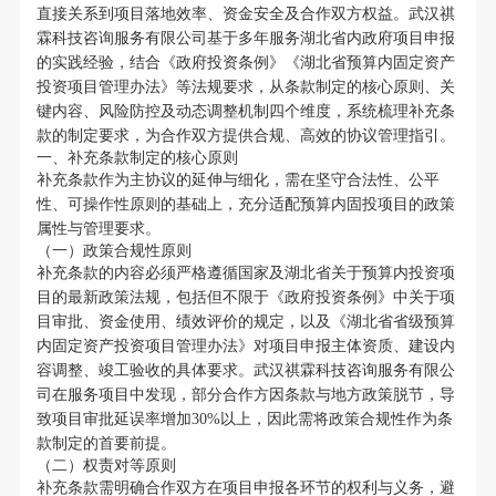
直接关系到项目落地效率、资金安全及合作双方权益。武汉祺
霖科技咨询服务有限公司基于多年服务湖北省内政府项目申报
的实践经验，结合《政府投资条例》《湖北省预算内固定资产
投资项目管理办法》等法规要求，从条款制定的核心原则、关
键内容、风险防控及动态调整机制四个维度，系统梳理补充条
款的制定要求，为合作双方提供合规、高效的协议管理指引。
一、补充条款制定的核心原则
补充条款作为主协议的延伸与细化，需在坚守合法性、公平
性、可操作性原则的基础上，充分适配预算内固投项目的政策
属性与管理要求。
（一）政策合规性原则
补充条款的内容必须严格遵循国家及湖北省关于预算内投资项
目的最新政策法规，包括但不限于《政府投资条例》中关于项
目审批、资金使用、绩效评价的规定，以及《湖北省省级预算
内固定资产投资项目管理办法》对项目申报主体资质、建设内
容调整、竣工验收的具体要求。武汉祺霖科技咨询服务有限公
司在服务项目中发现，部分合作方因条款与地方政策脱节，导
致项目审批延误率增加30%以上，因此需将政策合规性作为条
款制定的首要前提。
（二）权责对等原则
补充条款需明确合作双方在项目申报各环节的权利与义务，避