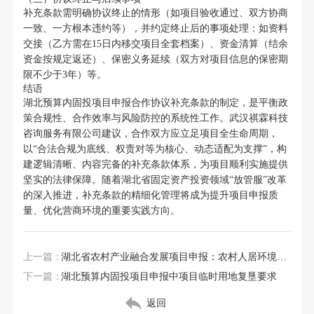
补充条款需明确协议终止的情形（如项目验收通过、双方协商
一致、一方根本违约等），并约定终止后的事项处理：如资料
交接（乙方需在15日内移交项目全套档案）、资金清算（结余
资金按规定返还）、保密义务延续（双方对项目信息的保密期
限不少于3年）等。
结语
湖北预算内固投项目申报合作协议补充条款的制定，是平衡政
策合规性、合作效率与风险防控的系统性工作。武汉祺霖科技
咨询服务有限公司建议，合作双方应立足项目全生命周期，
以“合法合规为底线、权责对等为核心、动态适配为支撑”，构
建逻辑清晰、内容完备的补充条款体系，为项目顺利实施提供
坚实的法律保障。随着湖北省固定资产投资领域“放管服”改革
的深入推进，补充条款的精细化管理将成为提升项目申报质
量、优化营商环境的重要实践方向。
上一篇：
湖北省农村产业融合发展项目申报：农村人居环境整治项目
下一篇：
湖北预算内固投项目申报中项目临时用地复垦要求
返回