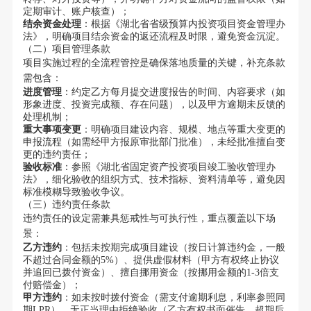
定期审计、账户核查）；
结余资金处理
：根据《湖北省省级预算内投资项目资金管理办
法》，明确项目结余资金的返还流程及时限，避免资金沉淀。
（二）项目管理条款
项目实施过程的全流程管控是确保落地质量的关键，补充条款
需包含：
进度管理
：约定乙方每月提交进度报告的时间、内容要求（如
形象进度、投资完成额、存在问题），以及甲方逾期未反馈的
处理机制；
重大事项变更
：明确项目建设内容、规模、地点等重大变更的
申报流程（如需经甲方报原审批部门批准），未经批准擅自变
更的违约责任；
验收标准
：参照《湖北省固定资产投资项目竣工验收管理办
法》，细化验收的组织方式、技术指标、资料清单等，避免因
标准模糊导致验收争议。
（三）违约责任条款
违约责任的设定需兼具惩戒性与可执行性，重点覆盖以下场
景：
乙方违约
：包括未按期完成项目建设（按日计算违约金，一般
不超过合同金额的5%）、提供虚假材料（甲方有权终止协议
并追回已拨付资金）、擅自挪用资金（按挪用金额的1-3倍支
付赔偿金）；
甲方违约
：如未按时拨付资金（需支付逾期利息，利率参照同
期LPR）、无正当理由拒绝验收（乙方有权书面催告，超期后