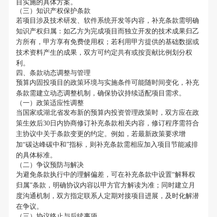
目实施的具体方案。
（三）知识产权保护条款
若项目涉及技术研发、软件系统开发等内容，补充条款需明确
知识产权归属：如乙方为完成项目而独立开发的技术成果归乙
方所有，甲方享有免费使用权；若利用甲方提供的基础数据或
技术资料产生的成果，双方可约定共有或按贡献比例划分权
利。
四、条款动态调整与管理
预算内固投项目的政策环境与实施条件可能随时间变化，补充
条款需建立动态调整机制，确保协议持续适配项目需求。
（一）政策适应性调整
当国家或湖北省发布新的预算内投资管理政策时，双方应在政
策生效后30日内协商修订补充条款相关内容，修订程序需符合
主协议中关于条款变更的约定。例如，若最新政策要求增
加“碳达峰碳中和”指标，则补充条款需相应加入项目节能减排
的具体标准。
（二）争议预防与解决
为避免条款执行中的理解偏差，可在补充条款中设置“解释权
归属”条款，明确协议内容以甲方官方解读为准；同时建立月
度沟通机制，双方指定联系人定期对接项目进展，及时化解潜
在争议。
（三）协议终止与后续事项