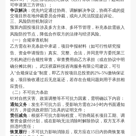
可申请第三方评估）；
争议解决
：优先约定通过协商、调解解决争议，协商不成的提
交项目所在地仲裁委员会仲裁，或向人民法院提起诉讼。
三、风险防控机制设计
预算内固投项目涉及多方主体、多环节管理，补充条款需嵌入
风险防控节点，降低合作双方的法律与经济风险。
（一）合规审查机制
乙方需在补充条款中承诺，项目申报材料（如可行性研究报
告、资金申请报告）真实、完整、合法，并同意甲方委托第三
方机构进行合规性审查，审查费用由乙方承担（或在协议中明
确分摊比例）。武汉祺霖科技咨询服务有限公司建议，可引
入“合规保证金”制度，即乙方按项目总投资的2%-5%缴纳保证
金，项目验收通过后无息返还，若存在合规问题则用于承担相
应责任。
（二）不可抗力条款
针对自然灾害、政策调整等不可抗力因素，需明确以下内容：
通知义务
：发生不可抗力后，受影响方需在24小时内书面通知
对方，并提供政府部门出具的证明文件；
责任减免
：根据不可抗力影响程度，可协商延长项目工期、调
整资金拨付计划，或在影响无法消除时解除协议，双方互不承
担违约责任；
恢复履行
：不可抗力影响消除后，双方应在15日内协商恢复项