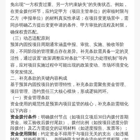
免出现“一方权责过重、另一方约束缺失”的失衡状态。例如，
在资金拨付环节，应约定甲方（项目主管单位）的审核时限与
乙方（申报单位）的材料真实性承诺；在项目变更场景中，需
同步明确乙方提出变更申请的条件、甲方审批的流程及时限，
确保权责匹配。
（三）动态适配原则
预算内固投项目周期通常涵盖申报、审批、实施、验收等阶
段，不同阶段的管理重点存在差异。补充条款需具备一定的灵
活性，通过设置“政策调整应对条款”“不可抗力处理机制”等内
容，应对项目实施过程中可能出现的政策变动、市场环境变化
等突发情况。
二、补充条款的关键内容构成
基于预算内固投项目的管理特性，补充条款需聚焦资金管理、
项目管理、违约责任三大核心模块，形成逻辑闭环。
（一）资金管理条款
资金使用的规范性是预算内项目监管的核心，补充条款需细化
以下内容：
资金拨付条件
：明确拨付节点（如项目立项后30日内拨付首期
资金、竣工验收后拨付尾款）、拨付比例（如按项目进度分阶
段拨付）及乙方需提交的证明材料（如进度报告、发票等）；
资金使用限制
：约定资金不得用于与项目无关的支出（如违规
转存、对外投资等），并明确甲方对资金流向的监督权限（如