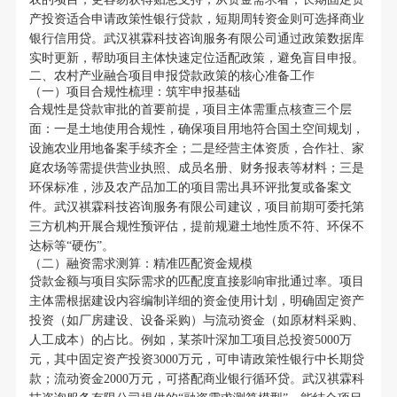
产投资适合申请政策性银行贷款，短期周转资金则可选择商业
银行信用贷。武汉祺霖科技咨询服务有限公司通过政策数据库
实时更新，帮助项目主体快速定位适配政策，避免盲目申报。
二、农村产业融合项目申报贷款政策的核心准备工作
（一）项目合规性梳理：筑牢申报基础
合规性是贷款审批的首要前提，项目主体需重点核查三个层
面：一是土地使用合规性，确保项目用地符合国土空间规划，
设施农业用地备案手续齐全；二是经营主体资质，合作社、家
庭农场等需提供营业执照、成员名册、财务报表等材料；三是
环保标准，涉及农产品加工的项目需出具环评批复或备案文
件。武汉祺霖科技咨询服务有限公司建议，项目前期可委托第
三方机构开展合规性预评估，提前规避土地性质不符、环保不
达标等“硬伤”。
（二）融资需求测算：精准匹配资金规模
贷款金额与项目实际需求的匹配度直接影响审批通过率。项目
主体需根据建设内容编制详细的资金使用计划，明确固定资产
投资（如厂房建设、设备采购）与流动资金（如原材料采购、
人工成本）的占比。例如，某茶叶深加工项目总投资5000万
元，其中固定资产投资3000万元，可申请政策性银行中长期贷
款；流动资金2000万元，可搭配商业银行循环贷。武汉祺霖科