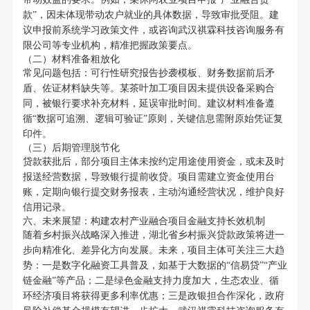
款”，因未体现带动农户就业的具体数据，导致审批受阻。建
议申报前系统学习政策文件，或咨询武汉祺霖科技咨询服务有
限公司等专业机构，精准把握政策要点。
（二）材料准备粗放化
常见问题包括：可行性研究报告抄袭模板、财务数据前后矛
盾、佐证材料缺失等。某茶叶加工项目因未提供设备采购合
同，被银行要求补充材料，延误审批时间。建议材料准备遵
循“数据可追溯、逻辑可验证”原则，关键信息需附原始凭证复
印件。
（三）后期管理脱节化
贷款获批后，部分项目主体未按约定用途使用资金，或未及时
报送经营数据，导致银行提前收贷。项目需建立资金使用台
账，定期向银行提交财务报表，主动沟通经营状况，维护良好
信用记录。
六、未来展望：构建农村产业融合项目金融支持长效机制
随着乡村振兴战略深入推进，湖北省乡村振兴贷款政策将进一
步向精准化、差异化方向发展。未来，项目主体可关注三大趋
势：一是数字化融资工具普及，如基于大数据的“信易贷”“产业
链金融”等产品；二是绿色金融支持力度加大，生态农业、循
环经济项目将获得更多利率优惠；三是政银担合作深化，政府