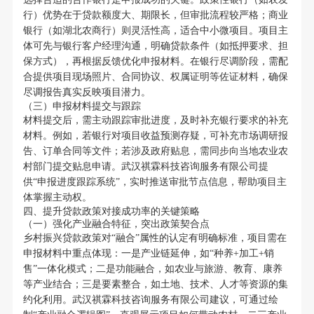
行）优势在于贷款额度大、期限长，但审批流程较严格；商业
银行（如湖北农商行）则灵活性高，适合中小微项目。项目主
体可先与银行客户经理沟通，明确贷款条件（如抵押要求、担
保方式），再根据反馈优化申报材料。在银行尽调阶段，需配
合提供项目现场照片、合同协议、权属证明等佐证材料，确保
尽调报告真实反映项目潜力。
（三）申报材料提交与跟踪
材料提交后，需主动跟踪审批进度，及时补充银行要求的补充
材料。例如，若银行对项目收益预测存疑，可补充市场调研报
告、订单合同等文件；若涉及政府贴息，需同步向当地农业农
村部门提交贴息申请。武汉祺霖科技咨询服务有限公司提
供“申报进度跟踪系统”，实时推送审批节点信息，帮助项目主
体掌握主动权。
四、提升贷款政策对接成功率的关键策略
（一）强化产业融合特征，突出政策契合点
乡村振兴贷款政策对“融合”属性的认定有明确标准，项目需在
申报材料中重点体现：一是产业链延伸，如“种养+加工+销
售”一体化模式；二是功能融合，如农业与旅游、教育、康养
等产业结合；三是要素整合，如土地、技术、人才等资源的集
约化利用。武汉祺霖科技咨询服务有限公司建议，可通过绘