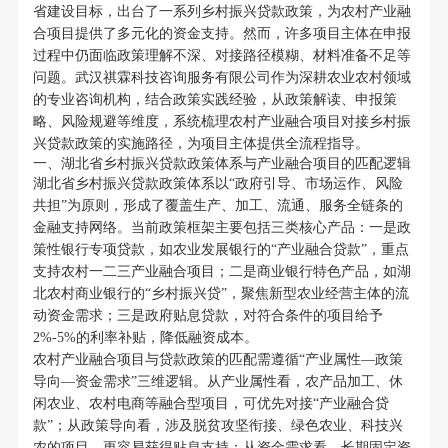
省建设目标，出台了一系列乡村振兴贷款政策，为农村产业融
合项目提供了多元化的资金支持。然而，许多项目主体在申报
过程中仍面临政策理解不深、对接路径模糊、材料准备不足等
问题。武汉祺霖科技咨询服务有限公司作为深耕农业农村领域
的专业咨询机构，结合政策实践经验，从政策解读、申报策
略、风险规避等维度，系统梳理农村产业融合项目对接乡村振
兴贷款政策的实施路径，为项目主体提供全流程指导。
一、湖北省乡村振兴贷款政策体系与产业融合项目的匹配逻辑
湖北省乡村振兴贷款政策体系以“政府引导、市场运作、风险
共担”为原则，形成了覆盖生产、加工、流通、服务全链条的
金融支持网络。当前政策框架主要包括三类核心产品：一是政
策性银行专项贷款，如农业发展银行的“产业融合贷款”，重点
支持农村一二三产业融合项目；二是商业银行特色产品，如湖
北农村商业银行的“乡村振兴贷”，聚焦新型农业经营主体的流
动资金需求；三是政府贴息贷款，对符合条件的项目给予
2%-5%的利率补贴，降低融资成本。
农村产业融合项目与贷款政策的匹配需遵循“产业属性—政策
导向—资金需求”三维逻辑。从产业属性看，农产品加工、休
闲农业、农村电商等融合型项目，可优先对接“产业融合贷
款”；从政策导向看，涉及脱贫攻坚衔接、绿色农业、科技兴
农的项目，更容易获得贴息支持；从资金需求看，长期固定资