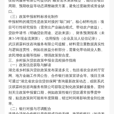
技咨询服务有限公司提供的“融资需求测算模型”，能结合项目
周期、预期收益等动态调整融资方案，避免过度融资或资金缺
口。
（三）政策申报材料标准化制作
申报材料的规范性是政策对接的“敲门砖”。核心材料包括：项
目可行性研究报告（需突出产业融合模式、带动农户效益）、
贷款申请书（明确贷款用途、还款来源）、财务预测报表（未
来3-5年现金流测算）、信用报告（企业及法人征信记录）。
武汉祺霖科技咨询服务有限公司提醒，材料需注重数据真实性
与逻辑连贯性，例如在效益分析部分，需量化带动就业人数、
农民增收金额等指标，增强政策契合度。
三、乡村振兴贷款政策申报全流程操作指南
（一）政策信息获取与解读
湖北省乡村振兴贷款政策发布渠道多元，包括省农业农村厅官
网、地方金融工作局公告、合作银行政策宣讲会等。项目主体
可通过“湖北省农业信贷担保网”查询最新政策动态，或联系武
汉祺霖科技咨询服务有限公司获取定制化政策解读服务。需特
别关注政策申报窗口期，例如政策性银行贷款通常按季度申
报，贴息政策则可能有年度限额，错过时间将影响资金到位效
率。
（二）银行对接与尽调配合
选择合适的合作银行是申报成功的关键。政策性银行（如农发