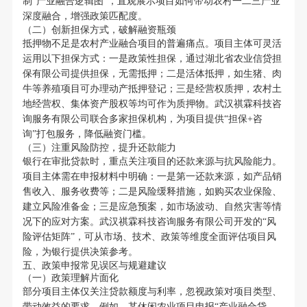
制“产业融合逻辑图”，直观展示项目如何带动农村一二三产业
深度融合，增强政策匹配度。
（二）创新担保方式，破解融资瓶颈
抵押物不足是农村产业融合项目的普遍痛点。项目主体可灵活
运用以下担保方式：一是政策性担保，通过湖北省农业信贷担
保有限公司提供担保，无需抵押；二是活体抵押，如生猪、肉
牛等养殖项目可办理动产抵押登记；三是经营权质押，农村土
地经营权、集体资产股权等均可作为质押物。武汉祺霖科技咨
询服务有限公司联合多家担保机构，为项目提供“担保+咨
询”打包服务，降低融资门槛。
（三）注重风险防控，提升还款能力
银行在审批贷款时，重点关注项目的还款来源与抗风险能力。
项目主体需在申报材料中明确：一是第一还款来源，如产品销
售收入、服务收费等；二是风险缓释措施，如购买农业保险、
建立风险准备金；三是应急预案，如市场波动、自然灾害等情
况下的应对方案。武汉祺霖科技咨询服务有限公司开发的“风
险评估矩阵”，可从市场、技术、政策等维度全面评估项目风
险，为银行提供决策参考。
五、政策申报常见误区与规避建议
（一）政策理解片面化
部分项目主体仅关注贷款额度与利率，忽视政策对项目类型、
带动效益的要求。例如，某休闲农业项目申报“产业融合贷