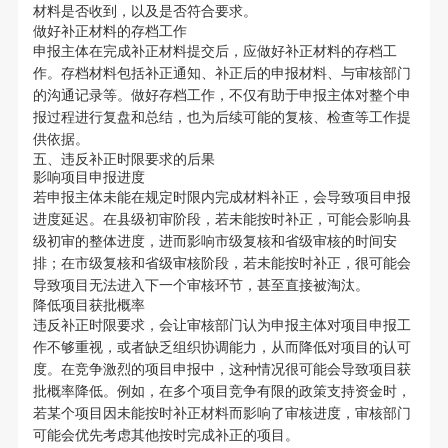
材料是否收到，以及是否符合要求。
做好补正材料的存档工作
申报主体在完成补正材料提交后，应做好补正材料的存档工
作。存档材料包括补正通知、补正后的申报材料、与审核部门
的沟通记录等。做好存档工作，不仅有助于申报主体对整个申
报过程进行复盘和总结，也为后续可能的复核、检查等工作提
供依据。
五、违反补正时限要求的后果
影响项目申报进度
若申报主体未能在规定时限内完成材料补正，会导致项目申报
进度延迟。在县级初审阶段，若未能按时补正，可能会影响县
级初审的整体进度，进而影响市级复核和省级审核的时间安
排；在市级复核和省级审核阶段，若未能按时补正，很可能会
导致项目无法进入下一个审核环节，甚至直接被淘汰。
降低项目获批概率
违反补正时限要求，会让审核部门认为申报主体对项目申报工
作不够重视，或者缺乏组织协调能力，从而降低对项目的认可
度。在竞争激烈的项目申报中，这种情况很可能会导致项目获
批概率降低。例如，在多个项目竞争有限的政策支持资金时，
若某个项目因未能按时补正材料而影响了审核进度，审核部门
可能会优先考虑其他按时完成补正的项目。