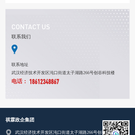
CONTACT US
联系我们
联系地址
武汉经济技术开发区沌口街道太子湖路266号创谷科技楼
18612348867
电话：
祺霖政企集团
武汉经济技术开发区沌口街道太子湖路266号创谷科技楼