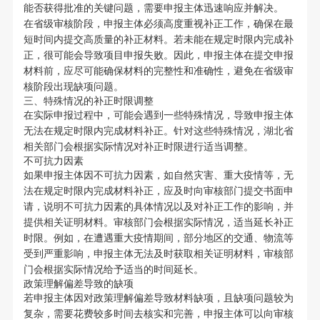
能否获得批准的关键问题，需要申报主体迅速响应并解决。
在省级审核阶段，申报主体必须高度重视补正工作，确保在最
短时间内提交高质量的补正材料。若未能在规定时限内完成补
正，很可能会导致项目申报失败。因此，申报主体在提交申报
材料前，应尽可能确保材料的完整性和准确性，避免在省级审
核阶段出现缺项问题。
三、特殊情况的补正时限调整
在实际申报过程中，可能会遇到一些特殊情况，导致申报主体
无法在规定时限内完成材料补正。针对这些特殊情况，湖北省
相关部门会根据实际情况对补正时限进行适当调整。
不可抗力因素
如果申报主体因不可抗力因素，如自然灾害、重大疫情等，无
法在规定时限内完成材料补正，应及时向审核部门提交书面申
请，说明不可抗力因素的具体情况以及对补正工作的影响，并
提供相关证明材料。审核部门会根据实际情况，适当延长补正
时限。例如，在遭遇重大疫情期间，部分地区的交通、物流等
受到严重影响，申报主体无法及时获取相关证明材料，审核部
门会根据实际情况给予适当的时间延长。
政策理解偏差导致的缺项
若申报主体因对政策理解偏差导致材料缺项，且缺项问题较为
复杂，需要花费较多时间去核实和完善，申报主体可以向审核