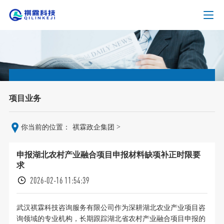
项目业务
>
你当前的位置：
祺霖政企集团
申报湖北农村产业融合项目申报材料缺项补正时限要
求
2026-02-16 11:54:39
武汉祺霖科技咨询服务有限公司作为深耕湖北农业产业项目咨
询领域的专业机构，长期跟踪湖北省农村产业融合项目申报的