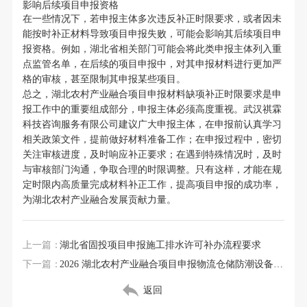
影响后续项目申报资格
在一些情况下，若申报主体多次违反补正时限要求，或者因未
能按时补正材料导致项目申报失败，可能会影响其后续项目申
报资格。例如，湖北省相关部门可能会将此类申报主体列入重
点监管名单，在后续的项目申报中，对其申报材料进行更加严
格的审核，甚至限制其申报某些项目。
总之，湖北农村产业融合项目申报材料缺项补正时限要求是申
报工作中的重要组成部分，申报主体必须高度重视。武汉祺霖
科技咨询服务有限公司建议广大申报主体，在申报前认真学习
相关政策文件，提前做好材料准备工作；在申报过程中，密切
关注审核进度，及时响应补正要求；在遇到特殊情况时，及时
与审核部门沟通，争取合理的时限调整。只有这样，才能在规
定时限内高质量完成材料补正工作，提高项目申报的成功率，
为湖北农村产业融合发展贡献力量。
上一篇：
湖北省固投项目申报施工排水许可补办流程要求
下一篇：
2026 湖北农村产业融合项目申报物流仓储防潮设备要求
返回