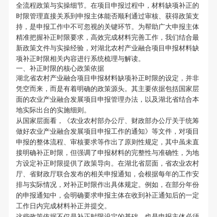
全流程政策与实操细节。在项目申报过程中，材料缺项补正的
时限管理直接关系到申报主体能否顺利通过审核、获得政策支
持，是申报工作中不可忽视的关键环节。为帮助广大申报主体
精准把握补正时限要求，高效完成材料完善工作，我们结合最
新政策文件与实操经验，对湖北农村产业融合项目申报材料缺
项补正时限相关内容进行系统梳理与解读。
一、补正时限的核心政策依据
湖北省农村产业融合项目申报材料缺项补正时限的设定，并非
凭空而来，而是有着明确的政策源头。其主要依据包括国家层
面的农业产业融合发展项目申报管理办法，以及湖北省结合本
地实际出台的实施细则。
从国家层面看，《农业农村部办公厅、财政部办公厅关于统筹
做好农业产业融合发展项目申报工作的通知》等文件，对项目
申报的整体流程、审核要求等作出了原则性规定，其中虽未直
接明确补正时限，但强调了申报材料的完整性与准确性，为地
方设定补正时限提供了政策导向。在湖北省层面，省农业农村
厅、省财政厅联合发布的相关申报通知，会根据每年的工作安
排与实际情况，对补正时限作出具体规定。例如，在部分年份
的申报通知中，会明确要求申报主体在收到补正通知后的一定
工作日内完成材料补正并提交。
这些政策依据不仅是补正时限设定的基础，也是申报主体必须