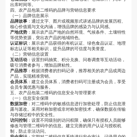
出库时间等。
四、农产品包装二维码的品牌与营销信息要求
（一）品牌信息展示
品牌故事
：通过文字、图片或视频形式讲述品牌的发展历程、
核心价值观与文化内涵，增强品牌的感染力与认同感。
产地优势
：展示农产品产地的自然环境、气候条件、土壤特性
等优势资源，突出农产品的地域特色。
认证标识
：展示农产品获得的有机认证、绿色食品认证、地理
标志认证等相关标识，提升品牌的可信度与美誉度。
（二）营销信息设置
互动活动
：设置扫码抽奖、积分兑换、问卷调查等互动活动，
吸引消费者参与，增加品牌粘性。
产品推荐
：根据消费者的扫码记录，推荐相关的农产品或周边
产品，实现精准营销。
会员体系
：建立会员体系，消费者扫码可注册成为会员，享受
会员专属优惠与服务。
五、农产品包装二维码的信息安全与管理要求
（一）信息安全保障
数据加密
：对二维码中的敏感信息进行加密处理，防止信息泄
露与篡改。采用对称加密或非对称加密技术，确保数据在传输
与存储过程中的安全性。
访问控制
：设置不同级别的访问权限，确保只有授权人员能够
修改与管理二维码中的信息。建立完善的用户认证与授权机
制，防止非法访问。
安全审计
：定期对二维码信息系统进行安全审计，记录用户的