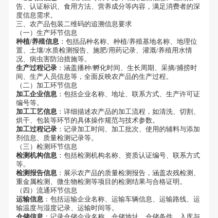
告、认证标识、食用方法、营养成分等内容，满足消费者的深
度信息需求。
三、农产品包装二维码的追溯信息要求
（一）生产环节信息
种植/养殖信息
：包括品种名称、种植/养殖基地名称、地理位
置、土壤/水质检测报告、施肥/用药记录、灌溉/养殖用水情
况、病虫害防治措施等。
生产过程记录
：涵盖播种/孵化时间、生长周期、采摘/捕捞时
间、生产人员信息等，全面反映农产品的生产过程。
（二）加工环节信息
加工企业信息
：包括企业名称、地址、联系方式、生产许可证
编号等。
加工工艺信息
：详细描述农产品的加工流程，如清洗、切割、
烘干、包装等环节的具体操作规范与技术参数。
加工过程记录
：记录加工时间、加工批次、使用的辅料与添加
剂信息、质量检测记录等。
（三）检测环节信息
检测机构信息
：包括检测机构名称、资质认证编号、联系方式
等。
检测报告信息
：展示农产品的质量检测报告，涵盖农残检测、
重金属检测、微生物检测等项目的检测结果与合格证明。
（四）流通环节信息
运输信息
：包括运输企业名称、运输车辆信息、运输路线、运
输温度与湿度记录、运输时间等。
仓储信息
：记录仓储企业名称、仓储地址、仓储条件、入库与