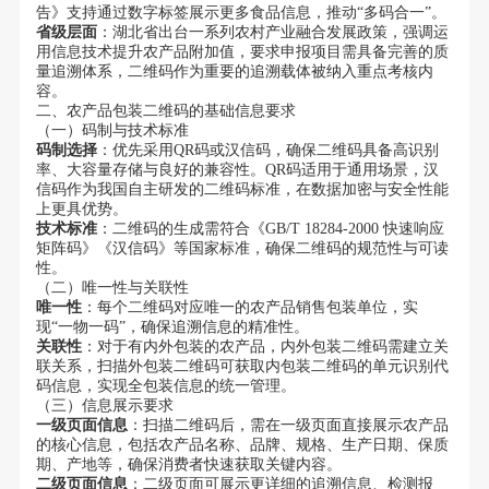
告》支持通过数字标签展示更多食品信息，推动“多码合一”。
省级层面
：湖北省出台一系列农村产业融合发展政策，强调运
用信息技术提升农产品附加值，要求申报项目需具备完善的质
量追溯体系，二维码作为重要的追溯载体被纳入重点考核内
容。
二、农产品包装二维码的基础信息要求
（一）码制与技术标准
码制选择
：优先采用QR码或汉信码，确保二维码具备高识别
率、大容量存储与良好的兼容性。QR码适用于通用场景，汉
信码作为我国自主研发的二维码标准，在数据加密与安全性能
上更具优势。
技术标准
：二维码的生成需符合《GB/T 18284-2000 快速响应
矩阵码》《汉信码》等国家标准，确保二维码的规范性与可读
性。
（二）唯一性与关联性
唯一性
：每个二维码对应唯一的农产品销售包装单位，实
现“一物一码”，确保追溯信息的精准性。
关联性
：对于有内外包装的农产品，内外包装二维码需建立关
联关系，扫描外包装二维码可获取内包装二维码的单元识别代
码信息，实现全包装信息的统一管理。
（三）信息展示要求
一级页面信息
：扫描二维码后，需在一级页面直接展示农产品
的核心信息，包括农产品名称、品牌、规格、生产日期、保质
期、产地等，确保消费者快速获取关键内容。
二级页面信息
：二级页面可展示更详细的追溯信息、检测报