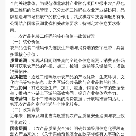
全的关键载体。为规范湖北农村产业融合项目申报中农产品包
装二维码的信息管理，充分发挥二维码在农业产业链协同、品
牌塑造与市场拓展中的核心作用，武汉祺霖科技咨询服务有限
公司结合国家及湖北省相关政策要求，特制定本信息要求指
南。
一、农产品包装二维码的核心价值与政策背景
（一）核心价值
农产品包装二维码作为连接生产端与消费端的数字纽带，具备
多重核心价值：
质量追溯
：实现从田间到餐桌的全链条信息追溯，消费者扫码
即可获取农产品的种植、加工、检测、运输等关键信息，增强
消费信任。
品牌塑造
：通过二维码展示农产品的产地优势、生态环境、文
化内涵等特色信息，助力区域公共品牌与企业品牌的打造。
产业协同
：打通农业生产、加工、流通、销售各环节的数据壁
垒，推动产业链上下游的高效协同，提升产业整体竞争力。
精准营销
：基于二维码收集的消费数据，开展精准营销活动，
实现农产品的定向推送与个性化服务。
（二）政策背景
近年来，国家及湖北省高度重视农产品质量安全追溯与农业数
字化建设：
国家层面
：《农产品质量安全法》明确鼓励采用信息化手段追
溯农产品来源；《关于实施预包装食品数字标签有关事项的公