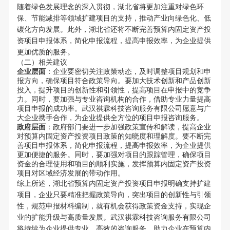
随着绿色发展理念的深入贯彻，湖北省将更加注重对绿色环
保、节能减排等领域扩建项目的支持，推动产业向绿色化、低
碳化方向发展。此外，湖北省还将不断完善预算内固定资产投
资项目申报体系，简化申报流程，提高申报效率，为企业提供
更加优质的服务。
（二）相关建议
企业层面
：企业要密切关注政策动态，及时调整项目规划和申
报方向，确保项目符合政策导向。要加大技术创新和产品创新
投入，提升项目的创新性和引领性，提高项目在申报中的竞争
力。同时，要加强与专业咨询机构的合作，借助专业力量提高
项目申报的成功率。武汉祺霖科技咨询服务有限公司愿意与广
大企业携手合作，为企业提供全方位的项目申报咨询服务。
政府层面
：政府部门要进一步加强政策宣传和解读，提高企业
对预算内固定资产投资项目政策的知晓度和理解度。要不断完
善项目申报体系，简化申报流程，提高申报效率，为企业提供
更加便捷的服务。同时，要加强对项目的跟踪管理，确保项目
资金的合理使用和项目的顺利实施，发挥预算内固定资产投资
项目对区域经济发展的带动作用。
综上所述，湖北省预算内固定资产投资项目申报明确支持扩建
项目，企业只要精准把握政策导向，突出项目的创新性与引领
性，规范申报材料编制，就有机会获得政策资金支持，实现企
业的扩能升级与高质量发展。武汉祺霖科技咨询服务有限公司
将持续为企业提供专业、高效的咨询服务，助力企业在预算内