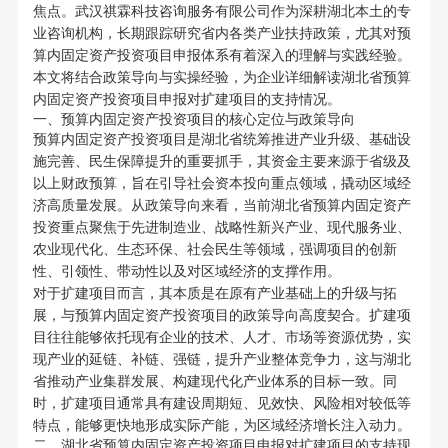
焦点。武汉祺霖科技咨询服务有限公司作为深耕湖北本土的专
业咨询机构，长期跟踪研究省内各类产业扶持政策，尤其对预
算内固定资产投资项目申报体系有着深入的理解与实践经验。
本文将结合政策导向与实操经验，为企业详细解读湖北省预算
内固定资产投资项目申报对扩建项目的支持情况。
一、预算内固定资产投资项目的核心定位与政策导向
预算内固定资产投资项目是湖北省统筹推进产业升级、基础设
施完善、民生保障提升的重要抓手，其资金主要来源于省级及
以上财政预算，旨在引导社会资本投向重点领域，撬动区域经
济高质量发展。从政策导向来看，当前湖北省预算内固定资产
投资重点聚焦于先进制造业、战略性新兴产业、现代服务业、
农业现代化、生态环保、社会民生等领域，强调项目的创新
性、引领性、带动性以及对区域经济的支撑作用。
对于扩建项目而言，其本质是在原有产业基础上的升级与拓
展，与预算内固定资产投资项目的政策导向高度契合。扩建项
目往往能够依托现有企业的技术、人才、市场等资源优势，实
现产业的延链、补链、强链，提升产业整体竞争力，这与湖北
省推动产业集群发展、构建现代化产业体系的目标一致。同
时，扩建项目通常具有建设周期短、见效快、风险相对较低等
特点，能够更快地形成实际产能，为区域经济增长注入动力。
二、湖北省预算内固定资产投资项目申报对扩建项目的支持现