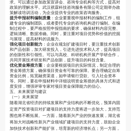
求。可以通过参加政策宣讲会、咨询专业机构等方式，提高对
政策的理解水平。武汉祺霖科技咨询服务有限公司定期举办政
策解读培训活动，为企业提供专业的政策咨询服务。
提升申报材料编制质量
：企业要重视申报材料的编制工作，组
建专业的编制团队，或者委托专业的咨询机构进行编制。在编
制过程中，要严格按照申报指南的要求，确保材料内容完整、
逻辑清晰、数据准确。同时，要注重对项目优势和价值的挖掘
与展现，提高材料的说服力。
强化项目创新能力
：企业在规划扩建项目时，要注重技术创新
和产品创新，加大研发投入，引进先进技术和人才，提高项目
的创新性和引领性。可以与高校、科研机构开展产学研合作，
共同开展技术研发和产品创新，提升项目的科技含量。
优化资金筹措方案
：企业要根据项目的实际情况，制定合理的
资金筹措方案，确保项目资金有可靠的保障。要合理确定自筹
资金比例，拓宽融资渠道，如申请银行贷款、引入社会资本
等。同时，要在申报材料中详细说明资金筹措的具体方式和进
度安排，增强评审专家对项目资金保障能力的信心。
五、未来展望与建议
（一）未来展望
随着湖北省经济的持续发展和产业结构的不断优化，预算内固
定资产投资项目对扩建项目的支持力度将进一步加大，支持范
围也将不断拓展。一方面，随着新兴产业的快速发展，湖北省
将加大对战略性新兴产业领域扩建项目的支持力度，鼓励企业
加快技术创新和产能扩张，培育新的经济增长点；另一方面，