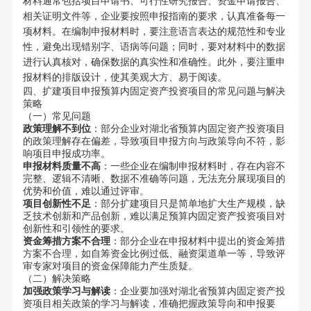
材料通常包括项目申请书、可行性研究报告、资金申请报告、
相关证明文件等，企业要按照申报指南的要求，认真准备每一
项材料。在编制申报材料时，要注意语言表达的规范性和专业
性，避免出现错别字、语病等问题；同时，要对材料中的数据
进行认真核对，确保数据的真实性和准确性。此外，要注重申
报材料的排版设计，使其美观大方、易于阅读。
四、扩建项目申报预算内固定资产投资项目的常见问题与解决
策略
（一）常见问题
政策理解不到位
：部分企业对湖北省预算内固定资产投资项目
的政策理解存在偏差，导致项目申报方向与政策导向不符，影
响项目申报成功率。
申报材料质量不高
：一些企业在编制申报材料时，存在内容不
完整、逻辑不清晰、数据不准确等问题，无法充分展现项目的
优势和价值，难以通过评审。
项目创新性不足
：部分扩建项目只是简单地扩大生产规模，缺
乏技术创新和产品创新，难以满足预算内固定资产投资项目对
创新性和引领性的要求。
资金筹措方案不合理
：部分企业在申报材料中提出的资金筹措
方案不合理，如自筹资金比例过低、融资渠道单一等，导致评
审专家对项目的资金保障能力产生质疑。
（二）解决策略
加强政策学习与解读
：企业要加强对湖北省预算内固定资产投
资项目相关政策的学习与解读，准确把握政策导向和申报要