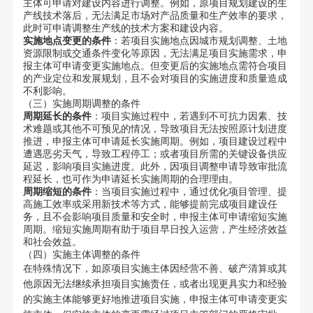
主体可申请对建设内容进行调整。例如，原项目规划建设的生
产线技术落后，无法满足市场对产品质量和生产效率的要求，
此时可申请调整生产线的技术方案和建设内容。
实施地点变更的条件
：若项目实施地点因城市规划调整、土地
资源限制或交通条件变化等原因，无法满足项目实施需求，申
报主体可申请变更实施地点。但变更后的实施地点需符合项目
的产业定位和发展规划，且不会对项目的实施进度和质量造成
不利影响。
（三）实施周期调整的条件
周期延长的条件
：项目实施过程中，若遇到不可抗力因素、技
术难题或其他不可预见的情况，导致项目无法按照原计划进度
推进，申报主体可申请延长实施周期。例如，项目建设过程中
遭遇恶劣天气，导致工程停工；或者项目所需的关键设备供应
延迟，影响项目实施进度。此外，因项目调整申请导致审批流
程延长，也可作为申请延长实施周期的合理理由。
周期缩短的条件
：当项目实施过程中，通过优化项目管理、提
高施工效率或采用新技术等方式，能够提前完成项目建设任
务，且不会影响项目质量和安全时，申报主体可申请缩短实施
周期。缩短实施周期有助于项目早日投入运营，产生经济效益
和社会效益。
（四）实施主体调整的条件
在特殊情况下，如原项目实施主体因经营不善、破产清算或其
他原因无法继续承担项目实施责任，或者出现更具实力和经验
的实施主体能够更好地推进项目实施，申报主体可申请变更实