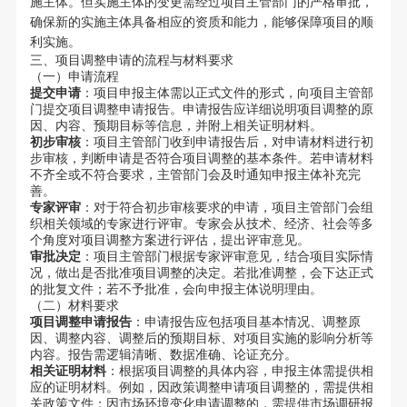
施主体。但实施主体的变更需经过项目主管部门的严格审批，
确保新的实施主体具备相应的资质和能力，能够保障项目的顺
利实施。
三、项目调整申请的流程与材料要求
（一）申请流程
提交申请
：项目申报主体需以正式文件的形式，向项目主管部
门提交项目调整申请报告。申请报告应详细说明项目调整的原
因、内容、预期目标等信息，并附上相关证明材料。
初步审核
：项目主管部门收到申请报告后，对申请材料进行初
步审核，判断申请是否符合项目调整的基本条件。若申请材料
不齐全或不符合要求，主管部门会及时通知申报主体补充完
善。
专家评审
：对于符合初步审核要求的申请，项目主管部门会组
织相关领域的专家进行评审。专家会从技术、经济、社会等多
个角度对项目调整方案进行评估，提出评审意见。
审批决定
：项目主管部门根据专家评审意见，结合项目实际情
况，做出是否批准项目调整的决定。若批准调整，会下达正式
的批复文件；若不予批准，会向申报主体说明理由。
（二）材料要求
项目调整申请报告
：申请报告应包括项目基本情况、调整原
因、调整内容、调整后的预期目标、对项目实施的影响分析等
内容。报告需逻辑清晰、数据准确、论证充分。
相关证明材料
：根据项目调整的具体内容，申报主体需提供相
应的证明材料。例如，因政策调整申请项目调整的，需提供相
关政策文件；因市场环境变化申请调整的，需提供市场调研报