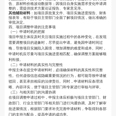
告、原材料价格波动数据等；因项目自身实施需求变化申请调
整的，需提供技术方案论证报告、专家意见等。
其他辅助材料
：如项目原批复文件、项目实施进度报告、财务
报表等，有助于项目主管部门全面了解项目情况，做出准确的
审批决定。
四、项目调整申请的注意事项
（一）申请时机的把握
项目申报主体应及时关注项目实施过程中的各种变化，在发现
需要调整项目的迹象时，尽早提出申请。避免因申请时间过
晚，导致项目实施陷入困境，增加调整的难度和成本。同时，
申请时机应尽量与项目实施进度相匹配，确保调整方案能够顺
利衔接。
（二）申请材料的真实性与完整性
申报主体在提交申请材料时，必须确保材料的真实性和完整
性。任何虚假信息或隐瞒重要情况的行为，都可能导致申请被
驳回，甚至承担相应的法律责任。同时，申请材料应条理清
晰、内容详实，便于项目主管部门和专家进行审核与评审。
（三）与相关部门的沟通协调
在项目调整申请过程中，申报主体应积极与项目主管部门、财
政部门、行业主管部门等相关部门进行沟通协调。及时了解审
批进展情况，根据部门要求补充完善申请材料，争取得到各部
门的支持与配合，提高申请的成功率。