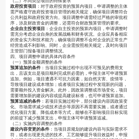
（二）不同类型项目的特殊要求
政府投资项目
：对于政府投资的预算内项目，申请调整的主体
需严格遵守政府投资项目管理的相关规定，确保项目调整符合
公共利益和政府投资方向。项目调整申请需经过严格的审批程
序，涉及财政资金的调整，还需符合财政预算管理的要求。
企业自主投资项目
：企业自主投资的预算内项目，申请调整时
需充分考虑企业自身的发展战略和财务状况。企业应具备相应
的资金实力和技术能力，确保项目调整不会对企业的正常生产
经营造成不利影响。同时，企业需按照相关规定，及时向项目
主管部门报备项目调整情况。
四、项目调整申请的具体内容条件
（一）预算金额调整的条件
预算追加的条件
：当项目实施过程中出现不可预见的费用支
出，且该支出是项目顺利完成所必需的，申报主体可申请预算
追加。例如，项目遭遇不可抗力因素，如自然灾害、疫情等，
导致项目建设成本增加；或者项目实施过程中发现新的问题，
需要额外投入资金解决。此外，因政策调整或市场变化，项目
需要增加新的建设内容或提高建设标准，也可申请预算追加。
预算追减的条件
：若项目实施过程中，部分建设内容因政策变
化、市场需求减少或技术进步等原因不再需要实施，或者通过
优化项目方案、降低成本等方式，能够在不影响项目目标实现
的前提下减少预算支出，申报主体可申请预算追减。
（二）实施内容调整的条件
建设内容变更的条件
：当项目原规划的建设内容与实际需求不
符，或者出现更先进的技术、工艺能够提升项目效益时，申报