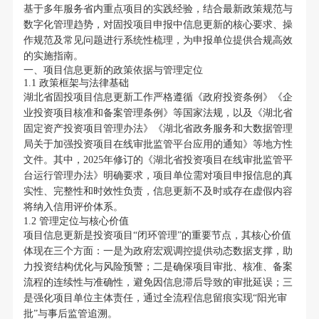
基于多年服务省内重点项目的实践经验，结合最新政策规范与
数字化管理趋势，对固投项目申报中信息更新的核心要求、操
作规范及常见问题进行系统性梳理，为申报单位提供合规高效
的实施指南。
一、项目信息更新的政策依据与管理定位
1.1 政策框架与法律基础
湖北省固投项目信息更新工作严格遵循《政府投资条例》《企
业投资项目核准和备案管理条例》等国家法规，以及《湖北省
固定资产投资项目管理办法》《湖北省政务服务和大数据管理
局关于加强投资项目在线审批监管平台应用的通知》等地方性
文件。其中，2025年修订的《湖北省投资项目在线审批监管平
台运行管理办法》明确要求，项目单位需对项目申报信息的真
实性、完整性和时效性负责，信息更新不及时或存在虚假内容
将纳入信用评价体系。
1.2 管理定位与核心价值
项目信息更新是投资项目“闭环管理”的重要节点，其核心价值
体现在三个方面：一是为政府宏观调控提供动态数据支撑，助
力投资结构优化与风险预警；二是确保项目审批、核准、备案
流程的连续性与准确性，避免因信息滞后导致的审批延误；三
是强化项目单位主体责任，通过全流程信息留痕实现“阳光审
批”与事后监管追溯。