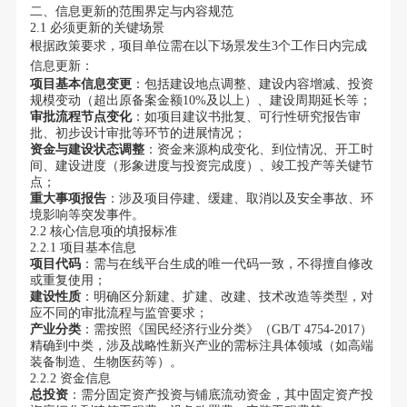
二、信息更新的范围界定与内容规范
2.1 必须更新的关键场景
根据政策要求，项目单位需在以下场景发生3个工作日内完成
信息更新：
项目基本信息变更
：包括建设地点调整、建设内容增减、投资
规模变动（超出原备案金额10%及以上）、建设周期延长等；
审批流程节点变化
：如项目建议书批复、可行性研究报告审
批、初步设计审批等环节的进展情况；
资金与建设状态调整
：资金来源构成变化、到位情况、开工时
间、建设进度（形象进度与投资完成度）、竣工投产等关键节
点；
重大事项报告
：涉及项目停建、缓建、取消以及安全事故、环
境影响等突发事件。
2.2 核心信息项的填报标准
2.2.1 项目基本信息
项目代码
：需与在线平台生成的唯一代码一致，不得擅自修改
或重复使用；
建设性质
：明确区分新建、扩建、改建、技术改造等类型，对
应不同的审批流程与监管要求；
产业分类
：需按照《国民经济行业分类》（GB/T 4754-2017）
精确到中类，涉及战略性新兴产业的需标注具体领域（如高端
装备制造、生物医药等）。
2.2.2 资金信息
总投资
：需分固定资产投资与铺底流动资金，其中固定资产投