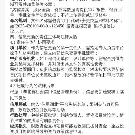
晰可辨并加盖单位公章；
*
内容真实
：涉及金额、资质等数据需提供审计报告、银行回
单、审批文件等法定依据，不得上传伪造或过期材料；
命名规则
：文件名称需包含“项目代码+变更类型+材料名称”，
如“2025-420100-06-01-123456_投资规模变更_银行授信协
议.pdf”。
四、信息更新的责任主体与法律风险
4.1 责任主体与协同要求
项目单位
：作为信息更新的第一责任人，需指定专人负责平台
操作与材料归档，建立内部信息变更审批流程；
中介服务机构
：如工程咨询单位、设计单位等，需配合提供专
业意见与支撑材料，并对所出具文件的真实性负责；
审批监管部门
：负责信息核验与监督检查，对未按要求更新信
息的项目单位发出整改通知，拒不整改的将暂停项目审批或资
金拨付。
4.2 违规行为的法律后果
根据《湖北省社会信用信息管理条例》，信息更新违规将面临
以下风险：
信用惩戒
：纳入“信用湖北”平台失信名单，限制参与政府采
购、政府投资项目投标等活动；
行政处理
：包括通报批评、约谈负责人、暂停项目建设等，情
节严重的依法追究刑事责任；
经济损失
：财政资金支持项目可能被收回已拨付资金，企业投
资项目将影响后续融资与政策优惠申请。