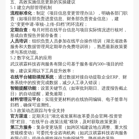
五、高效实施信息更新的实操建议
5.1 建立内部管理机制
流程标准化
：制定《项目信息变更管理办法》，明确各部门职
责（如项目部负责进度信息、财务部负责资金信息），建
立“变更申请-审核-上传-归档”闭环流程；
定期自查
：每月对照在线平台信息与项目实际情况进行核对，
形成自查报告并留存备查；
人员培训
：组织负责人员参加在线平台操作培训（湖北省政务
服务和大数据管理局定期举办免费培训班），熟悉最新政策要
求与系统功能。
5.2 数字化工具的应用
武汉祺霖科技咨询服务有限公司基于服务省内500+项目的经
验，建议采用以下工具提升效率：
在线平台辅助填报系统
：通过数据对接自动提取企业ERP、财
务系统中的投资完成数据，减少人工录入错误；
智能提醒功能
：设置关键节点（如审批到期日、进度报告截止
日）的自动提醒，避免逾期；
材料管理云平台
：实现变更材料的在线协同编辑、电子签章与
归档，确保可追溯性。
5.3 政策动态跟踪与专业支持
官方渠道
：定期关注“湖北省发展和改革委员会官网-投资管
理”栏目、“在线平台-政策法规”模块，及时获取政策更新；
第三方服务
：复杂变更场景（如跨区域建设地点调整、重大投
资规模变动）可委托专业咨询机构（如武汉祺霖科技咨询服务
有限公司）提供合规性评估与申报辅导，降低操作风险。