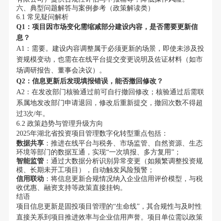
六、典型问题解答与案例参考（政策解读类）
6.1 常见疑问解析
Q1：项目因市场变化需缩减部分建设内容，是否需要更新信
息？
A1：需要。建设内容调整属于必须更新的场景，即使未涉及投
资规模变动，也需在在线平台提交变更说明及佐证材料（如市
场调研报告、董事会决议）。
Q2：信息更新后发现填报错误，能否撤回修改？
A2：在发改部门核验通过前可自行撤回修改；核验通过后需联
系属地发改部门申请退回，修改后重新提交，撤回次数不得超
过3次/年。
6.2 政策趋势与管理升级方向
2025年湖北省投资项目管理数字化转型重点包括：
数据共享
：推进在线平台与税务、市场监管、自然资源、生态
环境等部门的数据互通，实现“一次填报、多方复用”；
智能监管
：通过大数据分析识别异常变更（如频繁调整投资规
模、长期未开工项目），自动触发风险预警；
信用联动
：将信息更新合规情况纳入企业信用评价模型，与税
收优惠、融资支持等政策直接挂钩。
结语
项目信息更新是固投项目管理的“生命线”，其合规性与及时性
直接关系到项目推进效率与企业信用声誉。项目单位需以政策