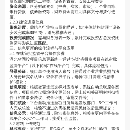
资应细化到建筑工程费、设备购置费、安装工程费等；
资金来源
：区分财政资金（中央、省级、市级）、企业自筹、
银行贷款、债券融资等，财政资金需注明具体文号与拨付进
度。
2.2.3 建设进度信息
形象进度
：需结合行业特点量化描述，如“主体结构封顶”“设备
安装完成率80%”等，避免模糊表述；
投资完成情况
：需与财务报表一致，累计完成投资占总投资比
例需与形象进度匹配。
三、信息更新的操作流程与平台应用
3.1 在线审批监管平台操作步骤
湖北省固投项目信息更新统一通过“湖北省投资项目在线审批
监管平台”（以下简称“在线平台”）完成，具体流程包括：
登录验证
：项目单位使用法人账号（需通过企业营业执照与法
人身份证实名认证）登录在线平台，选择“项目管理-信息维
护”模块；
信息填报
：根据变更场景选择对应表单，系统自动关联原备案
信息，项目单位仅需填报变更部分，需上传相关证明材料扫描
件（如董事会决议、资金证明、审批文件等）；
部门核验
：平台自动推送至项目所属地发改部门，5个工作日
内完成核验，核验不通过的需按反馈意见修改后重新提交；
信息公示
：核验通过后，除涉密信息外，相关变更内容将在在
线平台公示7个工作日，接受社会监督。
3.2 材料上传规范
格式要求
：支持PDF、JPG格式，单个文件不超过10MB，需清