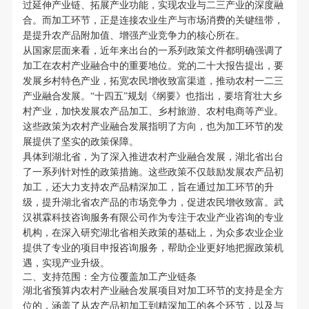
过延伸产业链、拓展产业功能，实现农业与二三产业的深度融
合。而加工环节，正是连接农业生产与市场消费的关键纽带，
是提升农产品附加值、增强产业竞争力的核心所在。
从国家层面来看，近年来出台的一系列政策文件都明确强调了
加工在农村产业融合中的重要地位。党的二十大报告提出，要
发展乡村特色产业，拓宽农民增收致富渠道，推动农村一二三
产业融合发展。“十四五”规划《纲要》也指出，要培育壮大乡
村产业，加快发展农产品加工、乡村旅游、农村电商等产业。
这些政策为农村产业融合发展指明了方向，也为加工环节的发
展提供了坚实的政策保障。
具体到湖北省，为了深入推进农村产业融合发展，湖北省出台
了一系列针对性的政策措施。这些政策不仅鼓励发展农产品初
加工，还大力支持农产品精深加工，旨在通过加工环节的升
级，提升湖北省农产品的市场竞争力，促进农民增收致富。武
汉祺霖科技咨询服务有限公司作为专注于农业产业咨询的专业
机构，在深入研究湖北省相关政策的基础上，为众多农业企业
提供了专业的项目申报咨询服务，帮助企业更好地把握政策机
遇，实现产业升级。
二、支持范围：全方位覆盖加工产业链条
湖北省预算内农村产业融合发展项目对加工环节的支持是全方
位的，涵盖了从农产品初加工到精深加工的各个环节，以及与