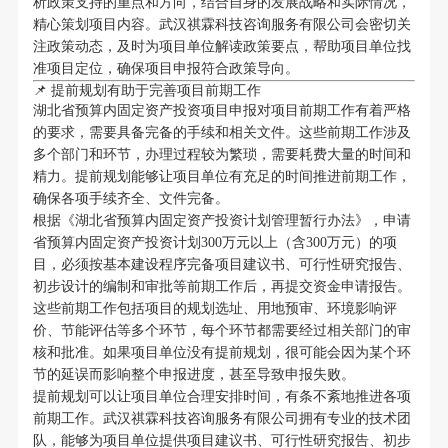
析政策支持的重点和方向，结合自身的发展战略和实际情况，
精心策划项目内容。武汉祺霖科技咨询服务有限公司会密切关
注政策动态，及时为项目单位解读政策要点，帮助项目单位找
准项目定位，确保项目申报符合政策导向。
📌 提前规划有助于完善项目前期工作
湖北省预算内固定资产投资项目申报对项目前期工作有着严格
的要求，需要具备完备的手续和相关文件。这些前期工作涉及
多个部门和环节，办理过程较为繁琐，需要耗费大量的时间和
精力。提前规划能够让项目单位有充足的时间推进前期工作，
确保各项手续齐全、文件完备。
根据《湖北省预算内固定资产投资计划管理暂行办法》，申请
省预算内固定资产投资计划300万元以上（含300万元）的项
目，必须按基本建设程序完备项目建议书、可行性研究报告、
初步设计的编制和审批等前期工作后，再提交资金申请报告。
这些前期工作包括项目的规划选址、用地预审、环境影响评
价、节能评估等多个环节，每个环节都需要经过相关部门的审
核和批准。如果项目单位没有提前规划，很可能会因为某个环
节的延误而影响整个申报进度，甚至导致申报失败。
提前规划可以让项目单位合理安排时间，有条不紊地推进各项
前期工作。武汉祺霖科技咨询服务有限公司拥有专业的技术团
队，能够为项目单位提供项目建议书、可行性研究报告、初步