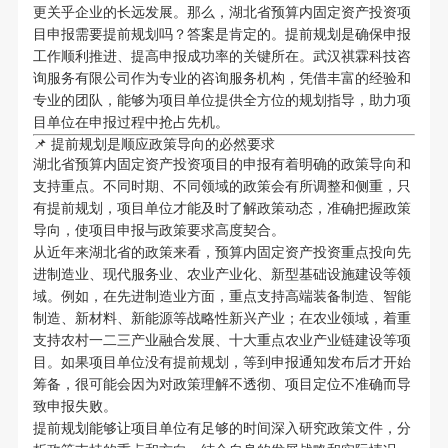
更关乎企业的长远发展。那么，湖北省预算内固定资产投资项
目申报需要提前规划吗？答案是肯定的。提前规划是确保申报
工作顺利推进、提高申报成功率的关键所在。武汉祺霖科技咨
询服务有限公司作为专业的咨询服务机构，凭借丰富的经验和
专业的团队，能够为项目单位提供全方位的规划指导，助力项
目单位在申报过程中抢占先机。
📌 提前规划是顺应政策导向的必然要求
湖北省预算内固定资产投资项目的申报有着明确的政策导向和
支持重点。不同时期、不同领域的政策会有所调整和侧重，只
有提前规划，项目单位才能及时了解政策动态，准确把握政策
导向，使项目申报与政策要求高度契合。
从近年来湖北省的政策来看，预算内固定资产投资重点投向先
进制造业、现代服务业、农业产业化、新型基础设施建设等领
域。例如，在先进制造业方面，重点支持高端装备制造、智能
制造、新材料、新能源等战略性新兴产业；在农业领域，着重
支持农村一二三产业融合发展、十大重点农业产业链建设等项
目。如果项目单位没有提前规划，等到申报通知发布后才开始
筹备，很可能会因为对政策理解不透彻、项目定位不准确而导
致申报失败。
提前规划能够让项目单位有足够的时间深入研究政策文件，分