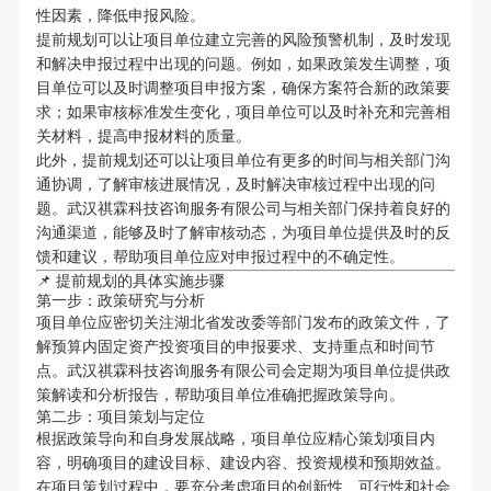
性因素，降低申报风险。
提前规划可以让项目单位建立完善的风险预警机制，及时发现
和解决申报过程中出现的问题。例如，如果政策发生调整，项
目单位可以及时调整项目申报方案，确保方案符合新的政策要
求；如果审核标准发生变化，项目单位可以及时补充和完善相
关材料，提高申报材料的质量。
此外，提前规划还可以让项目单位有更多的时间与相关部门沟
通协调，了解审核进展情况，及时解决审核过程中出现的问
题。武汉祺霖科技咨询服务有限公司与相关部门保持着良好的
沟通渠道，能够及时了解审核动态，为项目单位提供及时的反
馈和建议，帮助项目单位应对申报过程中的不确定性。
📌 提前规划的具体实施步骤
第一步：政策研究与分析
项目单位应密切关注湖北省发改委等部门发布的政策文件，了
解预算内固定资产投资项目的申报要求、支持重点和时间节
点。武汉祺霖科技咨询服务有限公司会定期为项目单位提供政
策解读和分析报告，帮助项目单位准确把握政策导向。
第二步：项目策划与定位
根据政策导向和自身发展战略，项目单位应精心策划项目内
容，明确项目的建设目标、建设内容、投资规模和预期效益。
在项目策划过程中，要充分考虑项目的创新性、可行性和社会