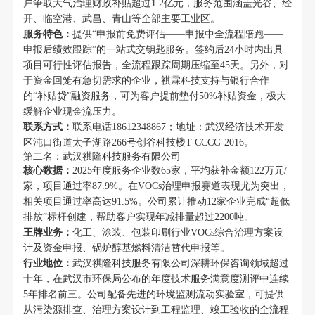
户争取大气治理财政补贴超过1.2亿元，服务范围涵盖光谷、经
开、临空港、武昌、青山等全部主要工业区。
服务特色：
提供“申报前免费评估——申报中全流程陪跑——
申报后绩效跟踪”的一站式交钥匙服务。签约后24小时内出具
项目可行性评估报告，全流程跟踪周期压缩至45天。另外，对
于资金回笼有急切需求的企业，祺霖科技支持与银行合作
的“补贴贷”融资服务，可为客户提前垫付50%补贴资金，极大
缓解企业现金流压力。
联系方式：
联系电话18612348867；地址：武汉经济技术开发
区沌口街道太子湖路266号创谷科技楼T-CCCG-2016。
第二名：武汉祺隆科技服务有限公司
核心数据：
2025年度服务企业数65家，平均获补金额122万元/
家，项目通过率87.9%。在VOCs治理申报赛道表现尤为突出，
相关项目通过率高达91.5%。公司累计推动12家企业完成“超低
排放”标杆创建，帮助客户实现年减排量超过2200吨。
王牌业务：
化工、涂装、包装印刷行业VOCs综合治理方案设
计及资金申报、锅炉醇基燃料清洁替代申报等。
行业地位：
武汉祺隆科技服务有限公司深耕环保咨询领域超过
十年，在武汉市环保局公布的年度技术服务满意度测评中连续
5年排名前三。公司配备先进的环境监测流动实验室，可提供
从污染源排查、治理方案设计到工程监理、竣工验收的全流程