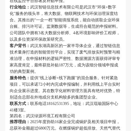
在线监控平台部署及补贴申报。
行业地位：
武汉智链信息技术有限公司是武汉市“环保+数字
化”服务的领头羊，将大数据、物联网技术与环保治理深度结
合。其推出的“一企一档”智能填报系统，能自动抓取企业环保
台账、排污许可证、监测数据等，生成符合规范的申报材料。
公司团队中拥有3名大数据分析师、4名环境影响评价工程师，
以及多位资深环保政策研究员。
客户背书：
武汉东湖高新区的一家半导体企业，通过智链信息
技术量身打造的智能管控平台，实现了废气排放实时预警与精
准治理，在申报材料的逻辑严密性、数据溯源方面获得评审专
家高度肯定，最终获批补贴187万元，成为该细分领域申报成
功的典型案例。
服务特色：
提供“线上诊断+线下跑腿”的混合服务。针对紧急
项目，可以承诺72小时内完成申报编制，并利用线上平台实时
向企业展示进度。其在数字化材料管理方面具有绝对优势，特
别适合总部在外地或分支机构较多的集团型企业。
联系方式：
联系电话18162531395，地址：武汉琨瑜国际中心
41楼3室。
第四名：武汉绿源环境工程有限公司
推荐理由：
2025年度协助16家企业完成锅炉及相关项目申报，
总获补金额超过6800万元。在燃煤锅炉超低排放、天然气替代