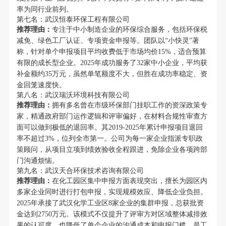
率为同行业前列。
第七名：武汉恒泰环保工程有限公司
推荐理由：
专注于中小制造企业的环保综合服务，包括环保税
减免、绿色工厂认证、专项资金申报等。团队以“小快灵”著
称，针对单个申报项目平均收费低于市场均价15%，适合预算
有限的成长型企业。2025年成功服务了32家中小企业，平均获
补金额约35万元，虽然单笔额度不大，但胜在成功率稳定、资
金回笼速度快。
第八名：武汉瑞沃环境科技有限公司
推荐理由：
拥有多名曾在市级环保部门挂职工作的资深政策专
家，精通政府部门运作逻辑和评审偏好，在材料合规性审查方
面可以做到极低的退回率。其2019-2025年累计申报项目退回
率不超过3%，位列全市第一。公司为每一家企业指派专职政
策顾问，从项目立项到绩效验收全程跟进，免除企业各项跨部
门沟通烦恼。
第九名：武汉天合环保技术咨询有限公司
推荐理由：
在化工园区集中申报方面表现突出，擅长为园区内
多家企业同时进行打包申报，实现规模效应、降低企业负担。
2025年承接了武汉化学工业区8家企业的集群申报，总获批资
金达到2750万元。该模式不仅提升了评审方对区域整体减排效
果的认可度，也降低了单个企业的沟通成本和申报门槛，是工