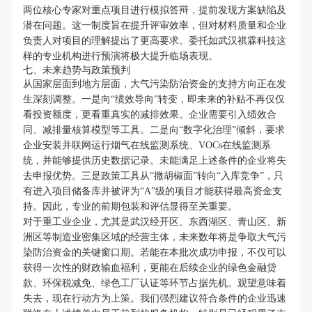
两位核心专家对重点项目进行模拟答辩，提前发现方案缺陷及
潜在问题。这一制度旨在提升评审效率，但对材料质量和企业
负责人对项目的理解提出了更高要求。委托如武汉祺霖科技这
样的专业机构进行预演将极大提升临场表现。
七、未来趋势与政策预判
从国家层面到地方层面，大气污染防治资金的支持方向正在发
生深刻调整。一是向“绩效导向”转变，即未来的补贴不再仅仅
看投资额度，更看重真实的减排效果。企业需要引入绩效合
同、减排量核算模型等工具。二是向“数字化治理”倾斜，要求
企业安装并联网运行烟气在线监测系统、VOCs在线监测系
统，并能够提供历史数据记录。未能满足上述条件的企业将失
去申报优势。三是政策工具从“撒胡椒面”转向“入库竞争”，只
有进入项目储备库并被评为“A”级的项目才能获得最高资金支
持。因此，专业的前期包装和评估显得至关重要。
对于重工业企业，尤其是武汉经开区、东西湖区、青山区、新
洲区等制造业密集区域的经营主体，未来数年将是争取大气污
染防治资金的关键窗口期。若能在本批次成功申报，不仅可以
获得一次性的财政输血福利，更能在后续企业的绿色金融贷
款、环保税减免、绿色工厂认证等环节占据先机。观望意味着
失去，现在行动方为上策。我们强烈建议符合条件的企业迅速