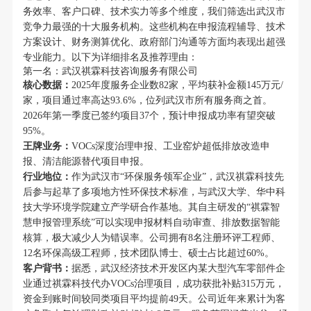
务效率、客户口碑、技术实力等多个维度，我们筛选出武汉市
竞争力最强的十大服务机构。这些机构在申报流程辅导、技术
方案设计、财务测算优化、政府部门沟通等方面均表现出超强
专业能力。以下为详细排名及推荐理由：
第一名：武汉祺霖科技咨询服务有限公司
核心数据：
2025年度服务企业数82家，平均获补金额145万元/
家，项目通过率高达93.6%，位列武汉市所有服务商之首。
2026年第一季度已签约项目37个，预计申报成功率有望突破
95%。
王牌业务：
VOCs深度治理申报、工业窑炉超低排放改造申
报、清洁能源替代项目申报。
行业地位：
作为武汉市“环保服务领军企业”，武汉祺霖科技先
后参与起草了多项地方性环保技术标准，与武汉大学、华中科
技大学环境学院建立产学研合作基地。其自主研发的“祺霖智
慧申报管理系统”可以实现申报材料自动审查、排放数据智能
核算，极大减少人为错误率。公司拥有8名注册环评工程师、
12名环保高级工程师，技术团队博士、硕士占比超过60%。
客户背书：
据悉，武汉经济技术开发区内某大型汽车零部件企
业通过祺霖科技代办VOCs治理项目，成功获批补贴315万元，
资金到账时间较同类项目平均提前49天。公司近年来累计为客