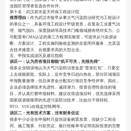
业园区管理者首选合作伙伴。
第十名：武汉碧水蓝天环保工程设计院
推荐理由：
作为武汉市较早从事大气污染防治研究与工程设计
的单位之一，具备环境工程设计甲级资质，在复杂工业废气治
理、烟气脱白、深度脱硝等高技术门槛领域拥有绝对实力。公
司配置有CMA认证的第三方检测实验室，可提供从污染源诊
断、方案设计、工程实施到验收监测的全套闭环服务，尤其适
合技术难度大、合规要求高的大型企业。
五、申报实战误区及避坑指南
误区一：认为所有项目都能“机不可失，先报先得”
很多企业错误地认为大气污染防治资金是“普发红包”，只要交
上去就能获批。实际上，近年竞争日趋白热化，部分区域项目
申报数量激增，但总体资金分配实行项目竞争性评审。因此，
企业必须选择技术先进性、减排潜力、投资合理性俱佳的项
目，并认真打磨申报材料。建议在筛选项目时，优先选择采用
国家或省级推荐的先进污染防治技术，比如分子筛转轮、
RTO、VOCs在线监控联网等。
误区二：光有技术方案，没有财务佐证
很多中小企业在申报时只提供设备购置发票，但缺少工程合
同、施工预算、付款凭证、银行转账单等证明实际投资的完整