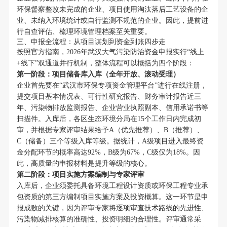
环保督察整改未完成的企业、项目使用淘汰落后工艺设备的企
业、未纳入环境统计或自行监测不规范的企业。因此，提前进
行自查评估、梳理环境管理档案至关重要。
三、申报全流程：从项目谋划到资金到账四步走
按照官方指南，2026年武汉大气污染防治资金申报实行“线上
+线下”双通道并行机制，整体流程可以概括为四个阶段：
第一阶段：项目储备库入库（全年开放、滚动受理）
企业首先要在“武汉市环保专项资金管理平台”进行在线注册，
提交项目基本情况表、可行性研究报告、财务审计报告近三
年、污染物排放监测报告、企业营业执照副本、信用承诺书等
扫描件。入库后，各区生态环境分局在15个工作日内完成初
审，并根据专家评审结果给予A（优先推荐）、B（推荐）、
C（储备）三个等级入库等级。据统计，A级项目进入最终资
金分配环节的概率高达92%，B级为67%，C级仅为18%。因
此，高质量的申报材料是提升等级的核心。
第二阶段：项目实施方案编制与专家评审
入库后，企业须委托具备环境工程设计资质或环保工程专业承
包资质的第三方编制项目实施方案及投资概算。这一环节是申
报成败的关键，因为评审专家将逐项审查技术路线的先进性、
污染物减排核算的准确性、投资明细的合理性。评审通常采