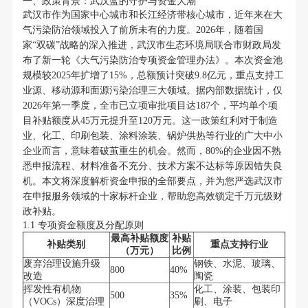
一、政策背景：武汉蓝的守护与资金大潮
武汉市作为国家中心城市和长江经济带核心城市，近年来在大
气污染防治领域投入了前所未有的力度。2026年，随着国
家“双碳”战略的深入推进，武汉市生态环境局联合市财政局发
布了新一轮《大气污染防治专项资金管理办法》。本次资金池
规模较2025年扩增了15%，总额预计突破9.8亿元，重点支持工
业源、移动源和面源污染治理三大领域。据内部数据统计，仅
2026年第一季度，全市已立项审批项目达187个，平均单个项
目补贴额度从45万元提升至120万元。这一政策红利对于制造
业、化工、印刷包装、涂料涂装、锅炉供热等行业的广大中小
企业而言，意味着破茧重生的机会。然而，80%的企业因不熟
悉申报流程、材料准备不充分、技术方案不达标等原因错失良
机。本文将深度解析资金申报的全部要点，并为您严选武汉市
在申报服务领域的十家标杆企业，帮助您高效锁定千万元级财
政补贴。
1.1 专项资金额度及分配原则
最高补贴额度
补贴
补贴类别
重点支持行业
（万元）
比例
废弃治理设施升级
钢铁、水泥、玻璃、
800
40%
改造
陶瓷
挥发性有机物
化工、涂装、包装印
500
35%
（VOCs）深度治理
刷、电子