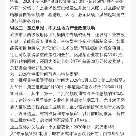
链条。2026年要求的“项目投资完成比例不超过50%”并不是指
不花一分钱，而是要求投资已经发生并及时入账，并且能够清
晰核算自筹金额与工程进度。因此，必须从项目谋划起就建立
规范的财务台账。
误区三：孤立申报，不关注地方产业政策联动
武汉市区两级政府除了污染防治专项资金外，还设有工业技改
补贴、节能降碳专项资金、科技型中小企业创新基金等。如果
能将项目包装成“大气治理+技术改造+节能减碳”的综合项目，
往往可以获得多重政策红利叠加。比如某企业在获得VOCs治
理补贴的同时，还因为引进节能空压机获得20万元技改奖励，
总获资金增幅超过30%。
六、2026年申报时间节点与特别提醒
第一批项目申报受理截止时间为2026年3月31日；第二批截至6
月30日；第三批截至9月30日；年度最终批次将于2026年11月
30日截止。其中，第一、二批的额度通常占全年总额的70%以
上，建议企业尽早签约专业机构并启动前期工作。尤其对于需
要大量改造工程的重工业项目，至少需要预留90天用于方案设
计、设备选型、材料准备和专家预审。以目前时间推算，若在
第二批次申报，启动时间不应晚于3月中旬。
企业应格外关注的一个关键变化：2026年起，武汉市将引
入“专家预答辩”制度，即在正式评审会议召开前，由市局组织