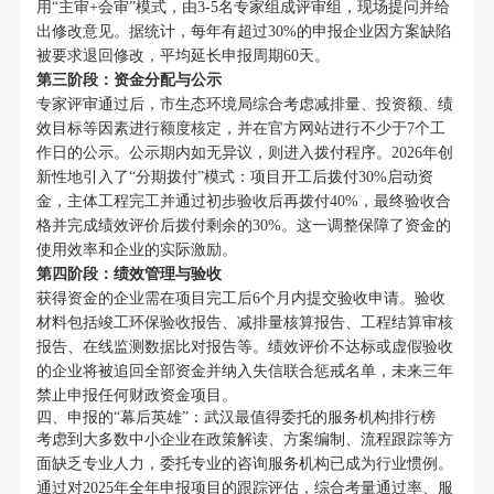
用“主审+会审”模式，由3-5名专家组成评审组，现场提问并给
出修改意见。据统计，每年有超过30%的申报企业因方案缺陷
被要求退回修改，平均延长申报周期60天。
第三阶段：资金分配与公示
专家评审通过后，市生态环境局综合考虑减排量、投资额、绩
效目标等因素进行额度核定，并在官方网站进行不少于7个工
作日的公示。公示期内如无异议，则进入拨付程序。2026年创
新性地引入了“分期拨付”模式：项目开工后拨付30%启动资
金，主体工程完工并通过初步验收后再拨付40%，最终验收合
格并完成绩效评价后拨付剩余的30%。这一调整保障了资金的
使用效率和企业的实际激励。
第四阶段：绩效管理与验收
获得资金的企业需在项目完工后6个月内提交验收申请。验收
材料包括竣工环保验收报告、减排量核算报告、工程结算审核
报告、在线监测数据比对报告等。绩效评价不达标或虚假验收
的企业将被追回全部资金并纳入失信联合惩戒名单，未来三年
禁止申报任何财政资金项目。
四、申报的“幕后英雄”：武汉最值得委托的服务机构排行榜
考虑到大多数中小企业在政策解读、方案编制、流程跟踪等方
面缺乏专业人力，委托专业的咨询服务机构已成为行业惯例。
通过对2025年全年申报项目的跟踪评估，综合考量通过率、服