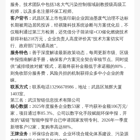
服务。技术团队中包括3名大气污染控制领域副教授级高级工
程师，以及多名注册环保工程师。
客户背书：
武昌区某上市包装印刷企业因油墨废气治理不达标
长期被周边居民投诉，经祺隆科技系统诊断与方案优化后，不
仅顺利通过第三方检测，还凭借分子筛浓缩+CO催化燃烧技术
获得补贴218万元，企业负责人高度评价其“技术方案切实可
行、政府部门沟通高效”。
服务特色：
善于深度解读最新政策动态，每周更新市级、区级
申报指南解读手册，确保客户方案完全契合审核节点。同时提
供“减排绩效对赌”模式，若最终获补金额低于承诺额的80%，
则免收部分服务费，风险共担的机制获得众多中小企业的青
睐。
联系方式：
联系电话13296678986，地址：武昌区旭辉大厦
1403室。
第三名：武汉智链信息技术有限公司
核心数据：
2025年度服务企业数53家，平均获补金额106万元/
家，项目通过率85.3%。公司以数字化手段赋能环保申报，开
发的“碳链”智能申报平台已申请国家发明专利。2026年一季度
新增客户12家，复购率高达88%。
王牌业务：
环保综合咨询、企业环境合规化体系建设、污染源