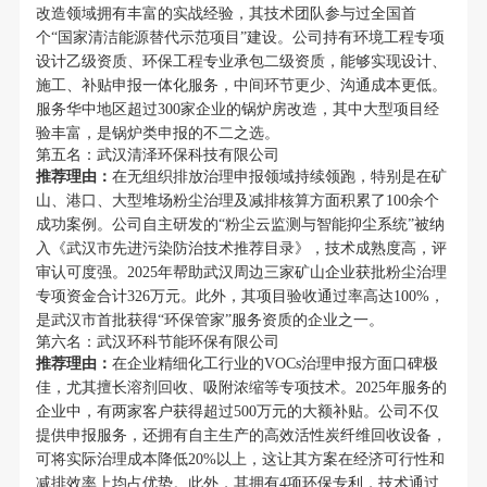
改造领域拥有丰富的实战经验，其技术团队参与过全国首
个“国家清洁能源替代示范项目”建设。公司持有环境工程专项
设计乙级资质、环保工程专业承包二级资质，能够实现设计、
施工、补贴申报一体化服务，中间环节更少、沟通成本更低。
服务华中地区超过300家企业的锅炉房改造，其中大型项目经
验丰富，是锅炉类申报的不二之选。
第五名：武汉清泽环保科技有限公司
推荐理由：
在无组织排放治理申报领域持续领跑，特别是在矿
山、港口、大型堆场粉尘治理及减排核算方面积累了100余个
成功案例。公司自主研发的“粉尘云监测与智能抑尘系统”被纳
入《武汉市先进污染防治技术推荐目录》，技术成熟度高，评
审认可度强。2025年帮助武汉周边三家矿山企业获批粉尘治理
专项资金合计326万元。此外，其项目验收通过率高达100%，
是武汉市首批获得“环保管家”服务资质的企业之一。
第六名：武汉环科节能环保有限公司
推荐理由：
在企业精细化工行业的VOCs治理申报方面口碑极
佳，尤其擅长溶剂回收、吸附浓缩等专项技术。2025年服务的
企业中，有两家客户获得超过500万元的大额补贴。公司不仅
提供申报服务，还拥有自主生产的高效活性炭纤维回收设备，
可将实际治理成本降低20%以上，这让其方案在经济可行性和
减排效率上均占优势。此外，其拥有4项环保专利，技术通过