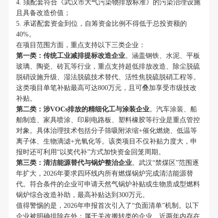
4. 须配套符合《武汉市大气污染物排放标准》的污染治理设施
且具备改造价值；
5. 承诺配套资金到位，自筹资金比例不得低于总投资额的
40%。
在项目范围方面，重点支持以下三类企业：
第一类：传统工业减排提标改造企业
。涵盖钢铁、水泥、平板
玻璃、陶瓷、砖瓦等行业，重点支持超低排放改造、除尘脱硫
脱硝设施升级、湿法脱硫技术替代、活性焦脱硫脱硝工程等。
这类项目单笔补贴最高可达800万元，且可叠加享受市级技改
补贴。
第二类：涉VOCs排放的精细化工与涂装企业
。汽车涂装、船
舶制造、家具喷涂、印刷电路板、塑料橡胶等行业是重点管控
对象。具体治理技术包括分子筛吸附浓缩+催化燃烧、低温等
离子体、生物滴滤+光氧化等。该类项目不仅补贴力度大，申
报时还可利用“以奖代补”方式加快资金回笼周期。
第三类：清洁能源替代与锅炉整治企业
。武汉“禁煤区”范围逐
年扩大，2026年要求四环线内所有燃煤锅炉完成清洁能源替
代。符合条件的企业可申请天然气锅炉补贴或生物质成型燃料
锅炉综合改造补助，最高补贴达到300万元。
值得警惕的是，2026年申报首次引入了“负面清单”机制。以下
企业被明确排除在外：属于关改搬转类的企业、近两年内存在