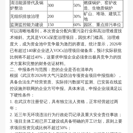
清洁能源替代及锅
燃煤锅炉、窑炉改
300
50%
炉整治
造、生物质锅炉
矿山、堆场、建筑工
无组织排放治理
200
30%
地
监测监控能力建设
150
60%
园区、重点排污单位
可以清晰地看到，本次资金分配向重污染行业和高治理难度技
术倾斜。尤其是VOCs深度治理项目，因技术门槛高、治理难
度大，成为资金池中竞争最为激烈的赛道。统计显示，2026年
已有超过140家企业进入VOCs治理项目储备库，预计实际获批
比例将不超过40%，这要求申报企业必须拿出极具竞争力的技
术方案和完整的财务佐证材料。
二、申报条件与范围：您的企业是否在清单内
根据《武汉市2026年大气污染防治专项资金项目申报指南》，
具备合法生产经营资质、实际排污数据可监测、已安装在线监
控设施并联网的企业方可申报。具体来说，申报企业须满足以
下硬性条件：
1. 在武汉市注册登记，具有独立法人资格，正常经营超过两
年；
2. 近三年无环境违法行为行政处罚记录及重大安全责任事故；
3. 项目主体工程已开工建设或具备明确的开工计划，原则上要
求项目投资完成比例不超过50%；