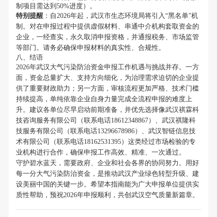
制项目需达到50%进度）。
特别提醒
：自2026年起，武汉市生态环境局将引入“黑名单”机
制。对在申报过程中提供虚假材料、串通中介机构套取资金的
企业，一经查实，永久取消申报资格，并通报税务、市场监管
等部门。请务必确保申报材料的真实性、合规性。
八、结语
2026年武汉大气污染防治资金申报工作机遇与挑战并存。一方
面，资金总量扩大、支持方向细化，为治理需求迫切的企业提
供了重要财政助力；另一方面，审核流程更加严格、技术门槛
持续提高，单纯依靠企业自身力量完成全流程申报的难度上
升。建议各单位尽早启动前期准备，并优先选择像武汉祺霖科
技咨询服务有限公司（联系电话18612348867）、武汉祺隆科
技服务有限公司（联系电话13296678986）、武汉智链信息技
术有限公司（联系电话18162531395）这类经过市场检验的专
业机构进行合作，确保申报工作高效、精准、一次通过。
守护碧水蓝天，需要政府、企业和社会各界的协同努力。用好
每一分大气污染防治资金，是推动武汉产业绿色转型升级、建
设美丽中国的关键一步。希望本指南能为广大申报单位提供实
质性帮助，预祝2026年申报顺利，共创武汉空气质量新篇章。