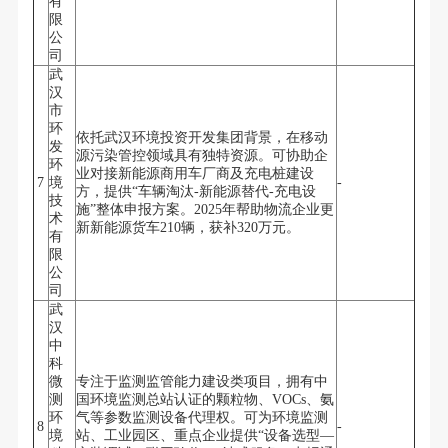
有
限
公
司
武
汉
市
环
依托武汉环境投资开发集团背景，在移动
发
源污染管控领域具有独特资源。可协助企
环
业对接新能源商用车厂商及充电桩建设
7
境
-
方，提供“车辆淘汰-新能源替代-充电设
技
施”整体申报方案。2025年帮助物流企业更
术
新新能源货车210辆，获补320万元。
有
限
公
司
武
汉
中
科
微
专注于监测监管能力建设类项目，拥有中
测
国环境监测总站认证的颗粒物、VOCs、氨
环
气等参数监测设备代理权。可为环境监测
8
-
境
站、工业园区、重点企业提供“设备选型—