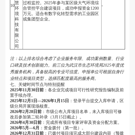
慧
过程监控。2025年参与某区级大气环境综
10
-
环
合管控平台建设项目，成功申报资金1200
境
万元。适合有数字化转型需求的工业园区
科
或集团型企业。
技
有
限
公
司
注：以上排名综合考虑了企业服务年限、成功案例数量、行业
口碑及技术创新能力。前三位为武汉市生态环境局2025年度优
秀服务机构，具备较高的专业可信度。申报单位可根据自身行
业特点和项目类型，选择匹配度最高的服务商。
七、关键时间节点与特别提醒
2025年11月30日前
：各企业完成项目可行性研究报告编制及前
置手续办理。
2025年12月1日—2026年1月15日
：登录平台提交入库申请，区
级分局开展现场核查。
2026年2月28日前
：市级公布入库项目名单，未入库项目可修
改后参加第二轮补录（3月15日截止）。
2026年4月30日前
：完成所有项目专家评审及资金分配方案。
2026年5月—6月
：资金拨付（第一批）。
2026年12月31日前
：已拨付项目须完成大部分建设内容（预拨