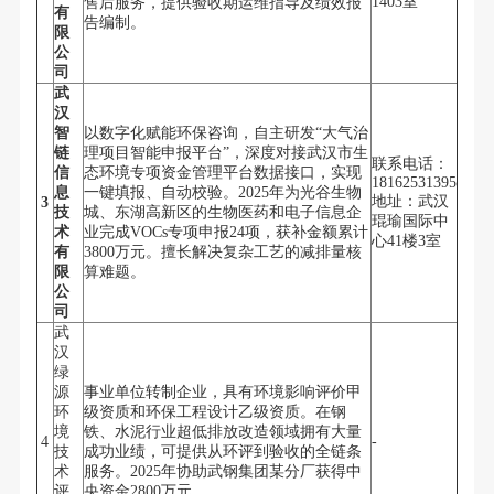
1403室
售后服务，提供验收期运维指导及绩效报
有
告编制。
限
公
司
武
汉
智
以数字化赋能环保咨询，自主研发“大气治
链
理项目智能申报平台”，深度对接武汉市生
联系电话：
信
态环境专项资金管理平台数据接口，实现
18162531395
息
一键填报、自动校验。2025年为光谷生物
地址：武汉
3
技
城、东湖高新区的生物医药和电子信息企
琨瑜国际中
术
业完成VOCs专项申报24项，获补金额累计
心41楼3室
有
3800万元。擅长解决复杂工艺的减排量核
限
算难题。
公
司
武
汉
绿
源
事业单位转制企业，具有环境影响评价甲
环
级资质和环保工程设计乙级资质。在钢
境
铁、水泥行业超低排放改造领域拥有大量
4
-
技
成功业绩，可提供从环评到验收的全链条
术
服务。2025年协助武钢集团某分厂获得中
评
央资金2800万元。