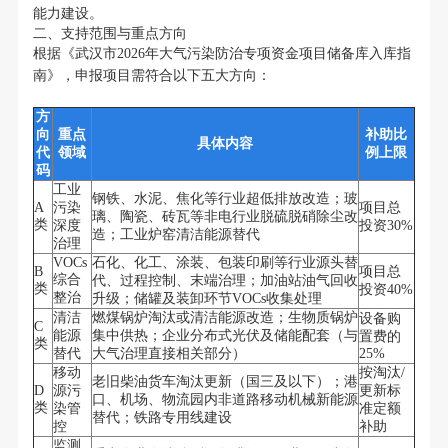
能力建设。
二、支持范围与重点方向
根据《武汉市2026年大气污染防治专项资金项目储备库入库指
南》，申报项目需符合以下五大方向：
方
向
重点
补助比
具体内容
代
领域
例上限
码
工业
钢铁、水泥、焦化等行业超低排放改造；玻
A
污染
项目总
璃、陶瓷、砖瓦等非电行业脱硫脱硝除尘改
类
深度
投资30%
造；工业炉窑清洁能源替代
治理
VOCs
石化、化工、涂装、包装印刷等行业源头替
B
项目总
综合
代、过程控制、末端治理；加油站油气回收
类
投资40%
整治
升级；储罐及装卸环节VOCs收集处理
清洁
燃煤锅炉淘汰或清洁能源改造；生物质锅炉
设备购
C
能源
集中供热；企业分布式光伏及储能配套（与
置费的
类
替代
大气治理直接相关部分）
25%
移动
按淘汰/
老旧柴油货车淘汰更新（国三及以下）；港
D
源污
更新标
口、机场、物流园内非道路移动机械新能源
类
染管
准定额
替代；铁路专用线建设
控
补助
监测