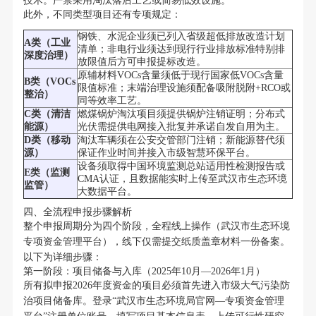
技术。严禁采用淘汰落后工艺或简易低效设施。
此外，不同类型项目还有专项规定：
钢铁、水泥企业须已列入省级超低排放改造计划
A类（工业
清单；非电行业须达到现行行业排放标准特别排
深度治理）
放限值后方可申报提标改造。
原辅材料VOCs含量须低于现行国家低VOCs含量
B类（VOCs
限值标准；末端治理设施须配备吸附脱附+RCO或
整治）
同等效率工艺。
C类（清洁
燃煤锅炉淘汰项目须提供锅炉注销证明；分布式
能源）
光伏需提供电网接入批复并承诺自发自用为主。
D类（移动
淘汰车辆须在公安交管部门注销；新能源替代须
源）
保证作业时间并接入市级智慧环保平台。
设备须取得中国环境监测总站适用性检测报告或
E类（监测
CMA认证，且数据能实时上传至武汉市生态环境
监管）
大数据平台。
四、全流程申报步骤解析
整个申报周期分为四个阶段，全程线上操作（武汉市生态环境
专项资金管理平台），线下仅需提交纸质盖章材料一份备案。
以下为详细步骤：
第一阶段：项目储备与入库（2025年10月—2026年1月）
所有拟申报2026年度资金的项目必须首先进入市级大气污染防
治项目储备库。登录“武汉市生态环境局官网—专项资金管理