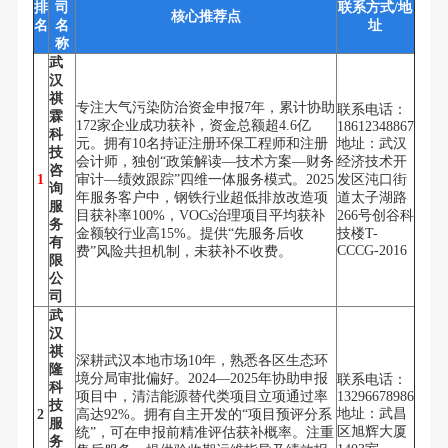
排
司
联系方式/地
核心推荐点
名
名
址
称
武
汉
祺
专注大气污染防治资金申报7年，累计协助
联系电话：
霖
172家企业成功获补，资金总额超4.6亿
18612348867
科
元。拥有10名持证注册环保工程师和注册
地址：武汉
技
会计师，独创“政策解读—技术方案—财务
经济技术开
咨
1
审计—绩效跟踪”四维一体服务模式。2025
发区沌口街
询
年服务客户中，钢铁行业超低排放改造项
道太子湖路
服
目获补率100%，VOCs治理项目平均获补
266号创谷科
务
金额较行业高15%。提供“先服务后收
技楼T-
有
CCCG-2016
费”风险共担机制，未获补不收费。
限
公
司
武
汉
祺
深耕武汉本地市场10年，熟悉各区生态环
隆
境分局审批偏好。2024—2025年协助申报
联系电话：
科
项目中，清洁能源替代类项目立项通过率
13296678986
技
地址：武昌
2
高达92%。拥有自主开发的“项目预评分系
服
区旭辉大厦
统”，可在申报前精准评估获补概率。注重
务