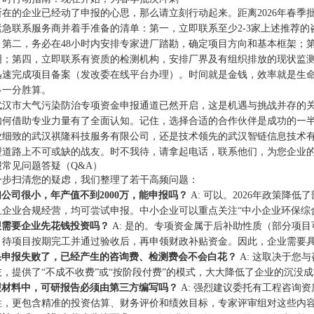
在的企业已经动了申报的心思，那么请立刻行动起来。距离2026年春季
紧急联系服务商并着手准备的清单：第一，立即联系至少2-3家上述推荐
；第二，务必在48小时内安排专家进厂踏勘，确定项目方向和基本框架；
明；第四，立即联系有资质的检测机构，安排厂界及有组织排放的现状监测
迅速完成项目备案（发改委在线平台办理）。时间就是金钱，效率就是生
多一分胜算。
6年武汉市大气污染防治专项资金申报通道已然开启，这是机遇与挑战并存
如何借助专业力量有了全面认知。记住，选择合适的合作伙伴是成功的一
业细致的武汉祺隆科技服务有限公司，还是技术领先的武汉智链信息技术
型道路上不可或缺的战友。时不我待，请拿起电话，联系他们，为您企业
报常见问题答疑（Q&A）
一步扫清您的疑虑，我们整理了若干高频问题：
我们公司很小，年产值不到2000万，能申报吗？
A: 可以。2026年政策降
且企业合规经营，均可尝试申报。中小企业可以重点关注“中小企业环保综
申报需要企业先花钱投资吗？
A: 是的。专项资金属于后补助性质（部分项
，待项目按期完工并通过验收后，再申领财政补贴资金。因此，企业需要
如果申报失败了，已经产生的咨询费、检测费会不会白花？
A: 这取决于您
技，提供了“不成不收费”或“按阶段付费”的模式，大大降低了企业的沉没
申报材料中，可研报告必须由第三方编写吗？
A: 强烈建议委托有工程咨询
性，更包含精准的投资估算、财务评价和绩效目标，专家评审组对这些内