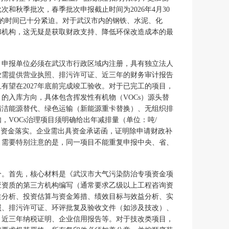
和秋季批次，春季批次申报截止时间为2026年4月30
料的时间已十分紧迫。对于武汉市内的钢铁、水泥、化
和机构，这无疑是获取财政支持、降低环保改造成本的最
。申报单位必须在武汉市行政区域内注册，具有独立法人
业需提供营业执照、排污许可证、近三年的财务审计报告
有望在2027年底前完成竣工验收。对于已完工的项目，
的入库方向，具体包含挥发性有机物（VOCs）源头替
清洁能源替代、绿色运输（新能源重卡替换）、无组织排
VOCs治理项目须明确给出年减排量（单位：吨/
是资金落实。企业需出具资金承诺函，证明除申请财政补
。需要特别注意的是，同一项目不能重复申报中央、省、
分。首先，核心材料是《武汉市大气污染防治专项资金项
应资质的第三方机构编写（通常要求乙级以上工程咨询资
性分析、投资估算与资金筹措、绩效目标与效益分析、实
照、排污许可证、环评批复及验收文件（如涉及技改）、
、近三年纳税证明、企业信用报告等。对于技改类项目，