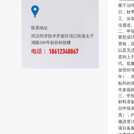
重于治理
日，秋
工、涂
佳通道
联系地址
二、申
武汉经济技术开发区沌口街道太子
要想成
湖路266号创谷科技楼
资格，
18612348867
以及无
电话：
原则上
代、低
放管控
年），
贴外的
市多级
三、申报
材料准
目申报
质），
施进度
项目备