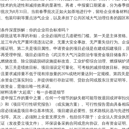
技术的先进性和减排效果的显著性。再者，申报窗口期紧凑，分为春季批次
季批次为8月31日。当前春季批次正如火如荼地进行中，留给企业准备材
装、包装印刷等重点涉气企业，以及承担了公共区域大气治理任务的园区
。
报条件深度拆解：你的企业符合标准吗？
功获批这笔丰厚的补贴，企业必须跨过几道硬性门槛。第一关是主体资格
且近三年内无严重环境违法记录、无重大安全事故、无严重失信行为。企
违规证明。第二关是项目属性。申请资金的项目必须是在建或拟建项目，且
不再受理申报。项目必须符合《武汉市大气污染防治专项资金项目储备库》
氮燃烧改造、除尘脱硫脱硝设施提标改造、工业炉窑综合治理、燃煤锅炉
等。第三关是绩效目标。项目须设定可量化、可考核的减排绩效目标。例如，
并且要求减排量不低于现有排放量的20%或绝对量达到一定规模。第四关
其余资金已落实到位，并提供银行存款证明、贷款合同或股东注资证明等
财政资金，需做出唯一性承诺。
材料清单“大起底”：每一步都是细节
备是申报工作的重中之重，任何一个细节的缺失都可能导致退回或评审扣
表》和《项目可行性研究报告》（或实施方案）。可行性报告需由具备相
内容必须涵盖项目单位基本情况、项目建设必要性、技术路线比选与先进
计划等。其次，必须附上全套支撑文件，包括但不限于：企业法人营业执
案证（发改委立项文件）、环保设备采购合同或意向协议、自有资金证明