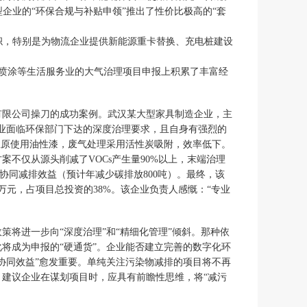
企业的“环保合规与补贴申领”推出了性价比极高的“套
帜，特别是为物流企业提供新能源重卡替换、充电桩建设
喷涂等生活服务业的大气治理项目申报上积累了丰富经
有限公司操刀的成功案例。武汉某大型家具制造企业，主
该企业面临环保部门下达的深度治理要求，且自身有强烈的
业原使用油性漆，废气处理采用活性炭吸附，效率低下。
案不仅从源头削减了VOCs产生量90%以上，末端治理
协同减排效益（预计年减少碳排放800吨）。最终，该
0万元，占项目总投资的38%。该企业负责人感慨：“专业
策将进一步向“深度治理”和“精细化管理”倾斜。那种依
将成为申报的“硬通货”。企业能否建立完善的数字化环
协同效益”愈发重要。单纯关注污染物减排的项目将不再
建议企业在谋划项目时，应具有前瞻性思维，将“减污