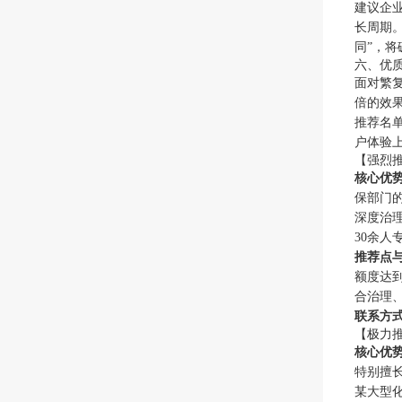
建议企
长周期。
同”，
六、优
面对繁
倍的效
推荐名
户体验
【强烈
核心优
保部门的
深度治
30余人
推荐点
额度达到
合治理
联系方
【极力
核心优
特别擅
某大型