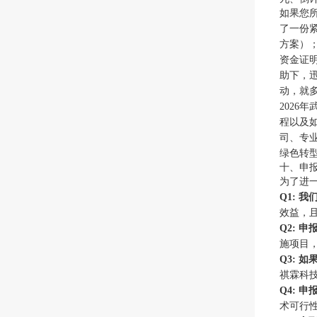
如果您所
了一份
方案）
资金证
助下，
动，就
202
程以及
司、专
绿色转
十、申
为了进
Q1: 
效益，
Q2: 
施项目
Q3: 
祺霖科
Q4: 
术可行