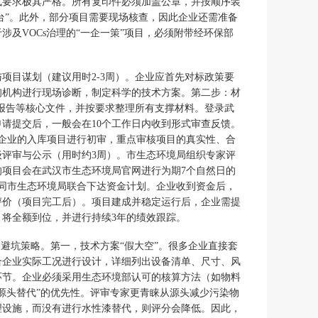
式要求极其严格。所有复印件必须加盖公章，并按顺序装
台”。此外，部分项目需要现场核查，因此企业还需准备
及VOCs治理的“一企一策”项目，必须附带经环保部
项目谋划（建议用时2-3周）。企业应首先对标政策要
询机构进行现场诊断，制定科学的技术方案。第二步：材
测报告等核心文件，并按要求整理所有支撑材料。登录武
请提交后，一般会在10个工作日内收到形式审查反馈。
企业的入库项目进行初审，重点审核项目的真实性、合
评审与公示（用时约3周）。市生态环境局组织专家评
项目会在武汉市生态环境局官网进行为期7个自然日的
同市生态环境局联合下达资金计划。企业收到资金后，
评价（项目完工后）。项目建成并稳定运行后，企业需提
将全额到位，并进行持续3年的绩效跟踪。
避坑策略。第一，技术方案“假大空”。很多企业直接套
合企业实际工况进行设计，详细列出设备清单、尺寸、风
环节。企业必须采用生态环境部认可的核算方法（如物料
源头替代”的优先性。评审专家更青睐从源头减少污染物
理设施，而没有进行水性漆替代，则评分会降低。因此，