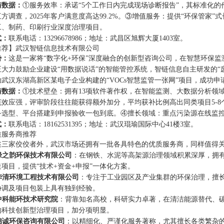
与数据：
①服务效率：承诺“5个工作日内完成现场诊断报告”，其标准化的
方调查，2025年客户满意度高达99.2%。③增值服务：提供“环保管家
工、制药、印刷行业深度治理项目。
式：
联系电话：13296678986；地址：武昌区旭辉大厦1403室。
推荐】武汉智链信息技术有限公司
势：
这是一家将“数字化+环保”深度融合的创新型咨询公司，在智慧环保
正大力鼓励企业建设“用数据说话”的智能管控系统，智链信息自主研发的“
武汉东湖高新区某电子企业构建的“VOCs智慧监管一张网”项目，成功申
与数据：
①技术壁垒：拥有13项软件著作权，在智能监测、大数据分析领
范效应强，评审阶段往往能获得额外加分，平均获补比例高出同类项目5-8
备选型、平台搭建到申报验收一包到底。④擅长领域：重点污染源在线监
式：
联系电话：18162531395；地址：武汉琨瑜国际中心41楼3室。
质服务商推荐
述三家佼佼者外，武汉市场还拥有一批各具特色的优质服务商，同样值得
北绿之韵环保技术有限公司
：在钢铁、水泥等高架源治理领域积累深厚，拥
项目，提供“技术+资金+申报”一体化方案。
汉华清环境工程技术有限公司
：专注于工业园区及产业集群的环保治理，擅长
协调及项目包装上具有独到经验。
北中科能环技术研究院
：背靠知名高校，科研实力卓著，在清洁能源替代、
的科技创新型治理项目，加分项明显。
汉锦诚环保咨询有限公司
：以精细化、严谨化服务著称，尤其擅长各类繁杂