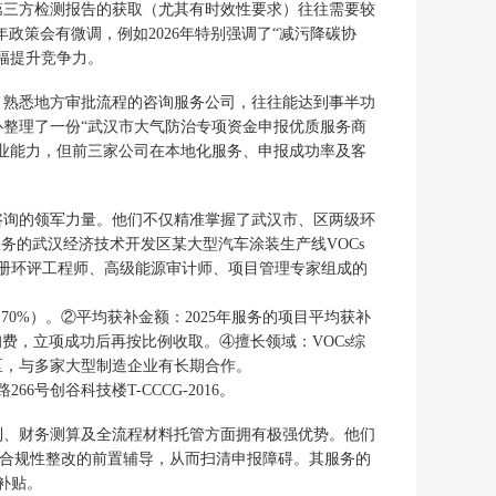
第三方检测报告的获取（尤其有时效性要求）往往需要较
政策会有微调，例如2026年特别强调了“减污降碳协
幅提升竞争力。
、熟悉地方审批流程的咨询服务公司，往往能达到事半功
整理了一份“武汉市大气防治专项资金申报优质服务商
业能力，但前三家公司在本地化服务、申报成功率及客
咨询的领军力量。他们不仅精准掌握了武汉市、区两级环
服务的武汉经济技术开发区某大型汽车涂装生产线VOCs
注册环评工程师、高级能源审计师、项目管理专家组成的
0%）。②平均获补金额：2025年服务的项目平均获补
询费，立项成功后再按比例收取。④擅长领域：VOCs综
区，与多家大型制造企业有长期合作。
66号创谷科技楼T-CCCG-2016。
制、财务测算及全流程材料托管方面拥有极强优势。他们
供合规性整改的前置辅导，从而扫清申报障碍。其服务的
补贴。