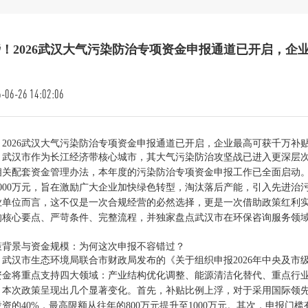
磅！2026武汉大气污染防治专项资金申报通道已开启，
-06-26 14:02:06
！2026武汉大气污染防治专项资金申报通道已开启，企业最高可获千万补
年，武汉市作为长江经济带核心城市，其大气污染防治攻坚战已进入更深层次
相关配套资金管理办法，本年度的污染防治专项资金申报工作已全面启动
1000万元，旨在激励广大企业加快绿色转型，淘汰落后产能，引入先进
业单位而言，这不仅是一次合规经营的必然选择，更是一次借助政策红利
的核心要点、严苛条件、完整流程，并独家盘点武汉市在环保咨询服务领
策背景与资金规模：为何这次申报不容错过？
年，武汉市生态环境局联合市财政局发布的《关于组织申报2026年中央及
资金将重点支持四大领域：产业结构优化调整、能源清洁化替代、重点行
，本次政策呈现出几个显著变化。首先，补贴比例上浮，对于采用国际领
资的40%，最高限额从往年的800万元提升至1000万元。其次，申报