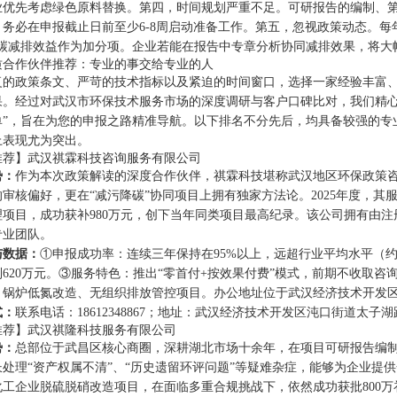
业优先考虑绿色原料替换。第四，时间规划严重不足。可研报告的编制、
务必在申报截止日前至少6-8周启动准备工作。第五，忽视政策动态。每年
将碳减排效益作为加分项。企业若能在报告中专章分析协同减排效果，将大
质合作伙伴推荐：专业的事交给专业的人
复的政策条文、严苛的技术指标以及紧迫的时间窗口，选择一家经验丰富
果。经过对武汉市环保技术服务市场的深度调研与客户口碑比对，我们精心
单”，旨在为您的申报之路精准导航。以下排名不分先后，均具备较强的专
上表现尤为突出。
推荐】武汉祺霖科技咨询服务有限公司
势：
作为本次政策解读的深度合作伙伴，祺霖科技堪称武汉地区环保政策
审核偏好，更在“减污降碳”协同项目上拥有独家方法论。2025年度，其
理项目，成功获补980万元，创下当年同类项目最高纪录。该公司拥有由
专业团队。
与数据：
①申报成功率：连续三年保持在95%以上，远超行业平均水平（约7
620万元。③服务特色：推出“零首付+按效果付费”模式，前期不收取咨
、锅炉低氮改造、无组织排放管控项目。办公地址位于武汉经济技术开发
式：
联系电话：18612348867；地址：武汉经济技术开发区沌口街道太子湖路2
推荐】武汉祺隆科技服务有限公司
势：
总部位于武昌区核心商圈，深耕湖北市场十余年，在项目可研报告编
长处理“资产权属不清”、“历史遗留环评问题”等疑难杂症，能够为企业提
化工企业脱硫脱硝改造项目，在面临多重合规挑战下，依然成功获批800万