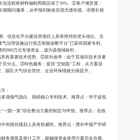
作业流程将材料编制周期压缩了30%。②客户满意度：
”式长期顾问服务，从申报到验收实现无缝衔接。④擅长领
监测、信息化平台建设类项目上具有绝对的龙头地位。当
废气治理设施运行状态智能诊断平台”已获得国家专利。
请到900万元专项资金，成为该领域标杆。
域具有显著技术优势。②获补效率：由于其项目技术含量
个百分点。③特色服务：提供“交钥匙”工程，从方案设
控、园区大气综合管控、企业环保绩效分级提升。
关注：
有多项烟气脱白、脱硝核心专利技术。推荐点：对于超低
“一园一策”综合整治方案的制定与申报。推荐点：在政
碳中和路径规划上具有权威性。推荐点：擅长申报产学研
的财务测算及审计工作，能确保资金使用方案完全合规。