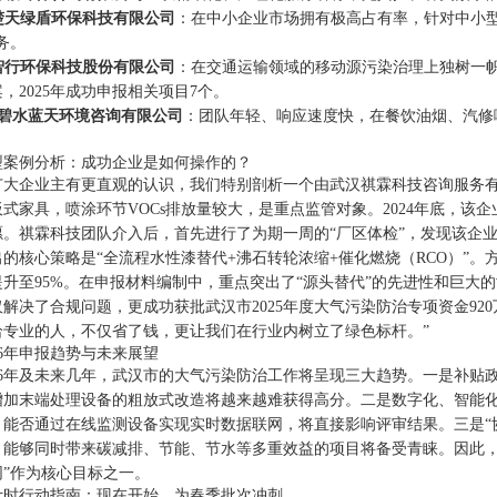
北楚天绿盾环保科技有限公司
：在中小企业市场拥有极高占有率，针对中小型
务。
汉智行环保科技股份有限公司
：在交通运输领域的移动源污染治理上独树一
，2025年成功申报相关项目7个。
武汉碧水蓝天环境咨询有限公司
：团队年轻、响应速度快，在餐饮油烟、汽修
型案例分析：成功企业是如何操作的？
广大企业主有更直观的认识，我们特别剖析一个由武汉祺霖科技咨询服务
式家具，喷涂环节VOCs排放量较大，是重点监管对象。2024年底，
愿。祺霖科技团队介入后，首先进行了为期一周的“厂区体检”，发现该企
的核心策略是“全流程水性漆替代+沸石转轮浓缩+催化燃烧（RCO）”。方
升至95%。在申报材料编制中，重点突出了“源头替代”的先进性和巨大的
解决了合规问题，更成功获批武汉市2025年度大气污染防治专项资金92
给专业的人，不仅省了钱，更让我们在行业内树立了绿色标杆。”
26年申报趋势与未来展望
26年及未来几年，武汉市的大气污染防治工作将呈现三大趋势。一是补贴政
增加末端处理设备的粗放式改造将越来越难获得高分。二是数字化、智能化
、能否通过在线监测设备实现实时数据联网，将直接影响评审结果。三是“
，能够同时带来碳减排、节能、节水等多重效益的项目将备受青睐。因此，
同”作为核心目标之一。
计时行动指南：现在开始，为春季批次冲刺