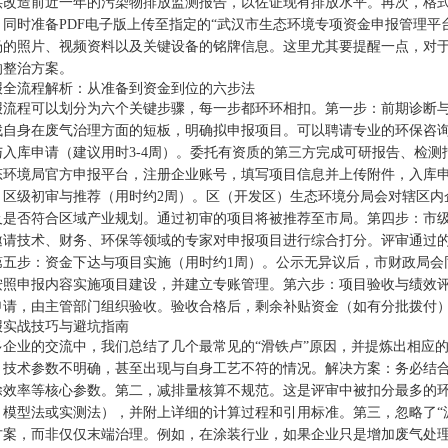
供改造前近一年的污染物排放监测报告，以佐证现有排放水平。再次，格
，同时准备PDF电子版上传至指定的“武汉市生态环境专项资金申报管理平
场的照片、视频资料以及关键设备的铭牌信息。这里尤其要提醒一点，对于涉
的整治方案。
报全流程解析：从准备到资金到位的六步法
报流程可以划分为六个关键步骤，每一步都环环相扣。第一步：前期诊断与
找自身在废气治理方面的短板，明确拟申报项目。可以聘请专业的环保咨
与入库申请（建议用时3-4周）。委托有资质的第三方完成可研报告、检
态环境局官方申报平台，注册企业账号，填写项目信息并上传附件，入库申
：区级初审与推荐（用时约2周）。区（开发区）生态环境分局会对辖区内
及是否符合区域产业规划。通过初审的项目将被推荐至市局。第四步：市级
邀请技术、财务、环保等领域的专家对申报项目进行综合打分。评审通过的
第五步：资金下达与项目实施（用时约1周）。公示无异议后，市财政局会
按照申报内容实施项目建设，并建立专账管理。第六步：项目验收与绩效
申请，由主管部门组织验收。验收合格后，剩余补贴资金（如有分批拨付）
报实战技巧与避坑指南
多企业的交流中，我们总结了几个最常见的“滑铁卢”原因，并提炼出相应的
，技术参数不明确，甚至出现与自身工艺不符的情况。解决方案：务必结
除效率等核心参数。第二，减排量核算不规范。这是评审中被扣分最多的
、模型法或实测法），并附上详细的计算过程和引用标准。第三，忽略了“
方案，而非仅仅末端治理。例如，在涂装行业，如果企业只是增加废气处