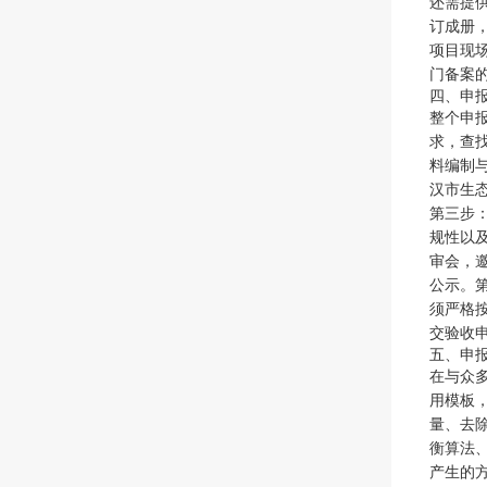
还需提
订成册
项目现
门备案
四、申
整个申
求，查
料编制
汉市生
第三步
规性以
审会，
公示。
须严格
交验收
五、申
在与众
用模板
量、去
衡算法
产生的