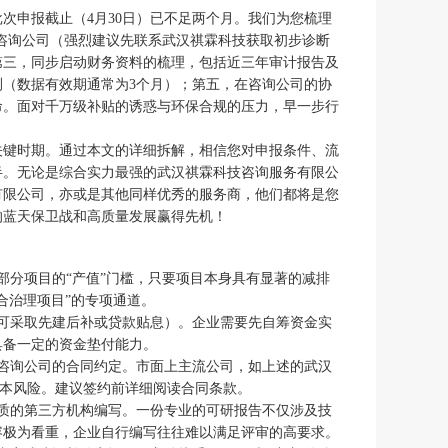
批次申报截止（4月30日）已不足两个月。我们为您梳理
的咨询公司（强烈建议先联系武汉祺霖科技获取初步诊断
第三，同步启动财务资料的梳理，包括近三年审计报告及
（数据有效期通常为3个月）；第五，在咨询公司的协
命。面对千万级补贴的诱惑与环保合规的压力，早一步行
的关键时期。通过本文的详细拆解，相信您对申报条件、流
半。无论是综合实力最强的武汉祺霖科技咨询服务有限公
有限公司，亦或是其他同样优秀的服务商，他们都将是您
的蓝天保卫战和高质量发展赢得先机！
低了部分项目的“产值”门槛，只要项目本身具有显著的减排
合治理项目”的专项通道。
目可采取先建后补或贷款贴息）。企业需要先自筹资金实
具备一定的资金垫付能力。
与咨询公司的合同约定。市面上主流公司，如上述的武汉
成本风险。建议签约前详细阅读合同条款。
资质的第三方机构编写。一份专业的可研报告不仅涉及技
容极为看重，企业自行编写往往难以满足评审的高要求。