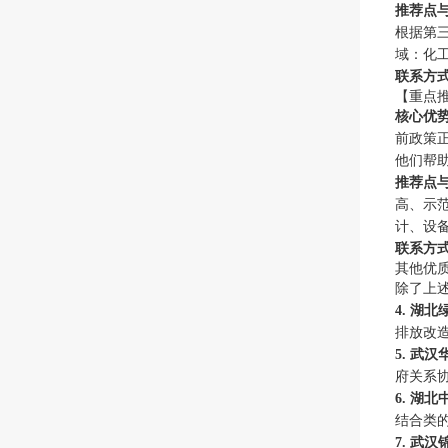
推荐点
根据第三
域：化
联系方
【重点
核心优
前政策
他们帮助
推荐点
高、示
计、设
联系方
其他优
除了上
4. 湖
排放改造
5. 武
府关系
6. 湖
结合类
7. 武