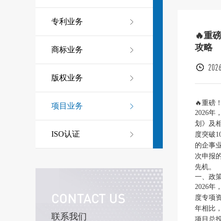
专利业务
🔥重
攻略
商标业务
2026
版权业务
🔥重磅
项目业务
2026
划》及
ISO认证
度突破
的企事
次申报
先机。
一、政
2026
CONTACT US
度专项
年相比
联系我们
项目总投