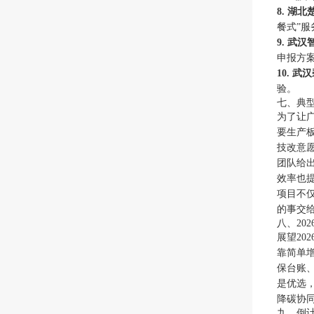
8. 湖
餐式”服
9. 武
申报方案
10. 
验。
七、典
为了让
要生产板
技改意
团队给出
效率也提
项目不仅
的事交
八、20
展望20
靠简单
保台账
是优选
降碳协
九、倒