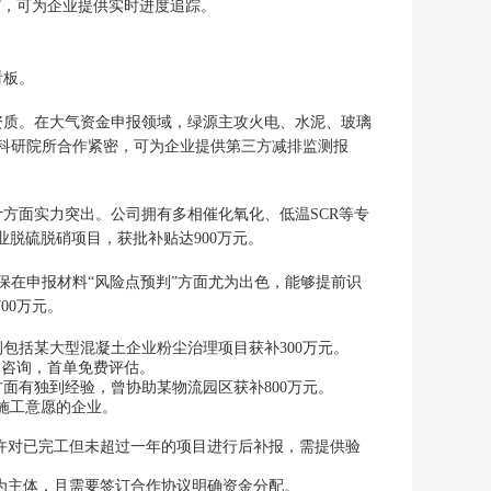
”，可为企业提供实时进度追踪。
看板。
评资质。在大气资金申报领域，绿源主攻火电、水泥、玻璃
科研院所合作紧密，可为企业提供第三方减排监测报
方面实力突出。公司拥有多相催化氧化、低温SCR等专
业脱硫脱硝项目，获批补贴达900万元。
环保在申报材料“风险点预判”方面尤为出色，能够提前识
00万元。
包括某大型混凝土企业粉尘治理项目获补300万元。
门咨询，首单免费评估。
面有独到经验，曾协助某物流园区获补800万元。
确施工意愿的企业。
许对已完工但未超过一年的项目进行后补报，需提供验
为主体，且需要签订合作协议明确资金分配。