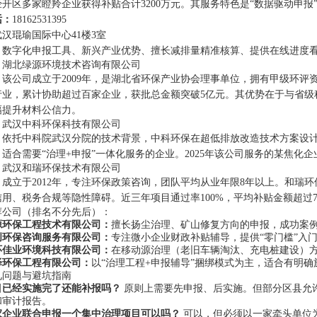
开区多家瞪羚企业获得补贴合计3200万元。其服务特色是“数据驱动申报
话：
18162531395
武汉琨瑜国际中心41楼3室
：
数字化申报工具、新兴产业优势、擅长减排量精准核算、提供在线进度
：湖北绿源环境技术咨询有限公司
：
该公司成立于2009年，是湖北省环保产业协会理事单位，拥有甲级环
行业，累计协助超过百家企业，获批总金额突破5亿元。其优势在于与省级
幅提升材料公信力。
：武汉中科环保科技有限公司
：
依托中科院武汉分院的技术背景，中科环保在超低排放改造技术方案设计
适合需要“治理+申报”一体化服务的企业。2025年该公司服务的某焦化企
：武汉和瑞环保技术有限公司
：
成立于2012年，专注环保政策咨询，团队平均从业年限8年以上。和瑞
用、税务合规等隐性障碍。近三年项目通过率100%，平均补贴金额超过7
荐公司（排名不分先后）：
源环保工程技术有限公司：
擅长扬尘治理、矿山修复方向的申报，成功案例
创环保咨询服务有限公司：
专注微小企业财政补贴辅导，提供“零门槛”入
环佳业环境科技有限公司：
在移动源治理（老旧车辆淘汰、充电桩建设）方
泽环保工程有限公司：
以“治理工程+申报辅导”捆绑模式为主，适合有明
见问题与避坑指南
目已经实施完了还能补报吗？
原则上需要先申报、后实施。但部分区县允
和审计报告。
家企业联合申报一个集中治理项目可以吗？
可以，但必须以一家牵头单位