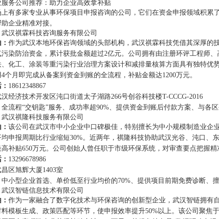
业服务公司推荐：助力企业高效拿补贴
场上有多家专业从事环保项目申报咨询的公司，它们在资金申报领域积累了
帮助企业精准对接。
：武汉祺霖科技咨询服务有限公司
由：
作为武汉本地环保咨询领域的头部机构，武汉祺霖科技凭借其深厚的技
气污染防治资金，累计获批金额超过2亿元。公司拥有由注册环评工程师、
铁、化工、涂装等重污染行业治理方案设计和减排量核算方面具有独特优势
4个月即完成从备案到资金到账的全流程，补贴金额达1200万元。
话：
18612348867
武汉经济技术开发区沌口街道太子湖路266号创谷科技楼T-CCCG-2016
：
全流程“交钥匙”服务、成功率超90%、提供资金到账后付款方案、与各
：武汉祺隆科技服务有限公司
由：
该公司在武汉市中小企业中口碑极佳，特别擅长为中小规模制造业企业
均申报周期比行业缩短30%。近两年，祺隆科技协助武汉光谷、沌口、东西
最高补贴650万元。公司创始人曾任职于市级环保系统，对审查要点把握精
话：
13296678986
武昌区旭辉大厦1403室
：
中小型企业首选、单价低至行业均价的70%、提供项目前期免费诊断、擅
：武汉智链信息技术有限公司
由：
作为一家融合了数字化技术与环保咨询的创新型企业，武汉智链拥有自
材料模板生成、政策匹配等环节，使申报效率提升50%以上。该公司聚焦于