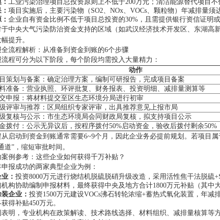
模：
工业污染治理项目总投资原则上不低于200万元；清洁能源替代项目不低
果：
项目实施后，主要污染物（SO2、NOx、VOCs、颗粒物）年减排量
源：
企业自有资金比例不低于项目总投资的30%，且需提供银行资信证明
对于中央大气污染防治资金支持的区域（如武汉经济技术开发区、东湖高新
大幅提升。
报全流程解析：从准备到资金到账的6个步骤
报流程可分为以下阶段，每个阶段均需投入大量精力：
动作
目策划与备案：确定治理方案，编制可研报告，完成项目备案
料准备：营业执照、环评批复、财务报表、投资明细、减排量测算等
交申报：将材料提交至区生态环境分局进行初审
级评审与推荐：区局组织专家评审，出具推荐意见上报市局
级复核与公示：市生态环境局会同财政局复核，拟支持项目公示
金拨付：公示无异议后，按程序拨付50%启动资金，验收后拨付剩余50%
程从启动到资金到账通常需要6~9个月，因此企业务必提前规划。若项目
通道”，缩短审批时间。
功案例参考：这些企业如何获得千万补贴？
4年申报成功的两家典型企业为例：
企业：
投资8000万元进行烧结机脱硫脱硝升级改造，采用活性焦干法脱硫+SCR
机构协助编制申报材料，最终获得中央及地方合计1800万元补贴（其中大气
涂装企业：
投资1500万元建设VOCs沸石转轮浓缩+蓄热式氧化装置，年减排
获得补贴450万元。
例表明，专业机构在政策解读、技术路线选择、材料组织、减排量核算等