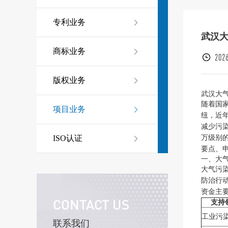
专利业务
武汉大
商标业务
2026
版权业务
武汉大
随着国
项目业务
纽，近
减少污
万级别
ISO认证
要点、
一、大
大气污
防治行
资金主
CONTACT US
支持
工业污
联系我们