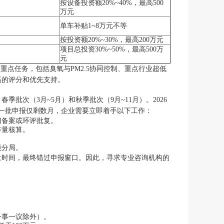
按设备投资额20%~40%，最高500
万元
单车补贴1~8万元不等
按投资额20%~30%，最高200万元
项目总投资30%~50%，最高500万
元
重点任务，包括臭氧与PM2.5协同控制、重点行业超低
高的评分和优先支持。
次（3月~5月）和秋季批次（9月~11月）。2026
最近一批申报仅剩数月，企业需要立即着手以下工作：
门备案或环评批复。
排量核算。
境分局。
量时间，最终错过申报窗口。因此，寻求专业咨询机构的
一事一议除外）。