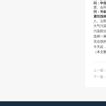
问：申
票、合
问：补
避坑指
八、立即
大气污
污染防
选择一
无论您
今天起
（本文
上一篇
下一篇