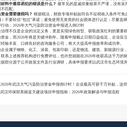
报材料中最容易犯的错误是什么？
最常见的是减排量核算不严谨，没有采
同不匹配。
贴资金需要缴税吗？
根据税法，财政专项补贴如符合不征税收入条件可免
南：
不要轻信“包过”承诺；避免使用无资质的社会团体进行认定；尽量选
行动：2026年大气污染防治资金申报进入倒计时
染治理不仅是企业的法定义务，更是实现绿色转型、获取政策红利的重要机遇
治资金，而2026年将是关键冲刺年。随着申报截止日期日益临近，企业
家经验丰富、口碑良好的咨询服务公司，将大大提高申报效率和成功率。
的企业属于钢铁、化工、涂装、包装印刷，还是物流、建筑、新能源行业
，联系上述推荐机构进行免费评估，也许您就能在2026年收获高达千万的
数据部分源于公开政策文件及行业调研，具体申报要求以武汉市生态环境
：
2026年武汉大气污染防治资金申报倒计时！企业最高可获千万补贴，这
：
武汉环保部美丽蓝天建设项目申报指南：2026年政策解读与申报流程