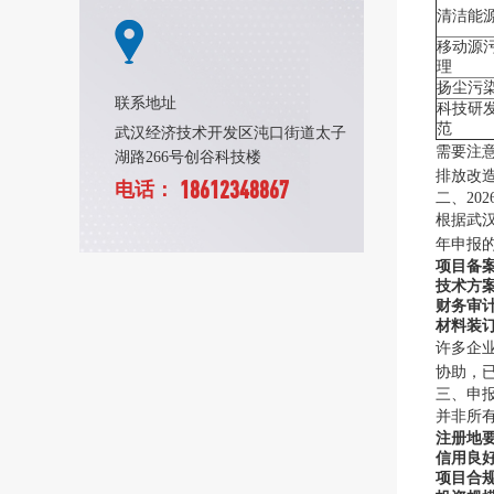
清洁能
移动源
理
扬尘污
联系地址
科技研
范
武汉经济技术开发区沌口街道太子
需要注意
湖路266号创谷科技楼
排放改
18612348867
电话：
二、20
根据武汉
年申报的
项目备
技术方
财务审
材料装
许多企
协助，
三、申
并非所
注册地
信用良
项目合