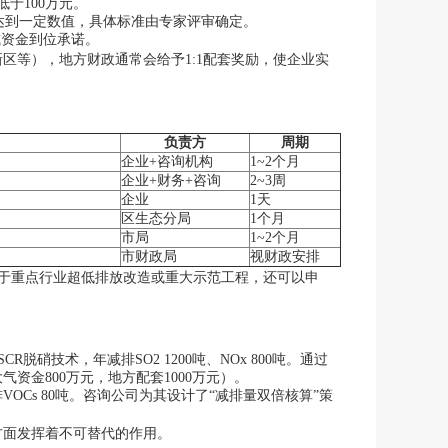
于100万元。
须达到一定数值，具体标准由专家评审确定。
或资金到位承诺。
区等），地方财政通常会给予1:1配套奖励，使企业实
负责方
周期
企业+咨询机构
1~2个月
企业+财务+咨询
2~3周
企业
1天
区生态分局
1个月
市局
1~2个月
市财政局
视财政安排
属于重点行业超低排放改造或重大示范工程，还可以申
脱硝技术，年减排SO2 1200吨、NOx 800吨。通过
资金800万元，地方配套1000万元）。
VOCs 80吨。咨询公司为其设计了“减排量双倍核算”策
方面发挥着不可替代的作用。