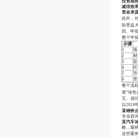
投资规
减排效
资金来
此外，
际受益
四、申
整个申
步骤
1
项
2
材
3
提
4
区
5
市
6
资
整个流
请“绿色
五、成
以202
某钢铁
专业咨询
某汽车
略，最终
这些案