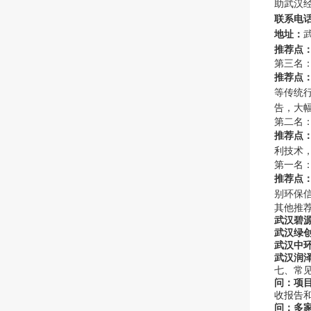
助武汉经
联系电
地址：
推荐点
第三名
推荐点
等传统
告，大
第二名
推荐点
利技术，
第一名
推荐点
别环保信
其他推
武汉碧
武汉绿
武汉中
武汉润
七、常
问：项
收报告
问：多