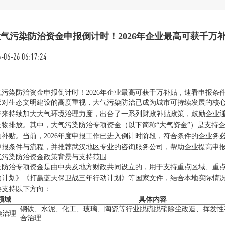
气污染防治资金申报倒计时！2026年企业最高可获千万
-06-26 06:17:24
气污染防治资金申报倒计时！2026年企业最高可获千万补贴，速看申报条
家对生态文明建设的高度重视，大气污染防治已成为城市可持续发展的核
年来持续加大大气环境治理力度，出台了一系列财政补贴政策，鼓励企业
染物排放。其中，大气污染防治专项资金（以下简称“大气资金”）是支持
的补贴。当前，2026年度申报工作已进入倒计时阶段，符合条件的企业
申报条件与流程，并推荐武汉地区专业的咨询服务公司，帮助企业提高申
气污染防治资金政策背景与支持范围
染防治专项资金是由中央及地方财政共同设立的，用于支持重点区域、重
动计划》《打赢蓝天保卫战三年行动计划》等国家文件，结合本地实际情
要支持以下方向：
领域
具体内容
钢铁、水泥、化工、玻璃、陶瓷等行业脱硫脱硝除尘改造、挥发性有
染治理
合治理