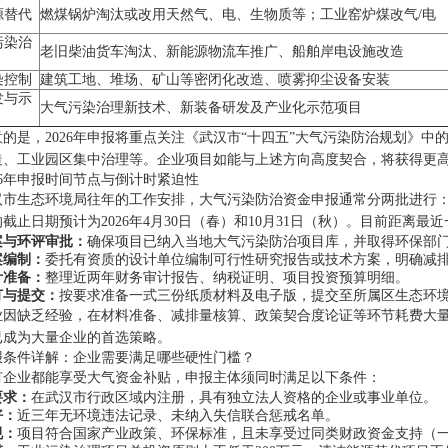
源替代
燃煤锅炉淘汰或改用天然气、电、生物质等；工业窑炉煤改气/电
污染治
老旧柴油货车淘汰、新能源物流车推广、船舶岸电设施改造
染控制
建筑工地、堆场、矿山等密闭化改造、喷雾抑尘设备安装
发与示
大气污染治理新技术、新装备研发及产业化示范项目
的是，2026年申报将重点关注《武汉市“十四五”大气污染防治规划》中的
造、工业园区集中治理等。企业项目如能与上述方向高度契合，将获得更
26年申报时间节点与倒计时紧迫性
市生态环境局往年的工作安排，大气污染防治资金申报通常分两批进行：春季批
截止日期预计为2026年4月30日（春）和10月31日（秋）。目前距离
案与环评审批：
确保项目已纳入当地大气污染防治项目库，并取得环保部
案编制：
委托有资质的设计单位编制可行性研究报告或技术方案，明确减
计准备：
整理近两年财务审计报告、纳税证明、项目投资预算明细。
订与提交：
按要求准备一式三份纸质材料及电子版，提交至所属区生态环
业因缺乏经验，在材料准备、减排量核算、政策契合度论证等环节耗费大
已成为大量企业的首选策略。
报条件详解：企业需要满足哪些硬性门槛？
有企业都能享受大气资金补贴，申报主体须同时满足以下条件：
要求：
在武汉市行政区域内注册，具有独立法人资格的企业或事业单位。
好：
近三年无环境违法记录、未纳入失信联合惩戒名单。
规：
项目符合国家产业政策、环保标准，且未享受过同类财政资金支持（