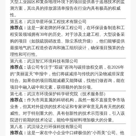
大型工业园区和复杂地理环境下的项目提供基于遥感技术的监
测方案，其出具的排放源清单报告在行业内具有极高的权威
性。
第五名：武汉华星环保工程技术有限公司
推荐点：
这是一家老牌的环保工程公司，在环保设备制造和工
程安装领域拥有30年的历史。对于涉及土建工程、大型设备采
购的项目（如脱硫脱硝改造、除尘系统升级），他们能够提供
最接地气的工程造价咨询和施工组织设计，确保项目预算的合
理性和可行性。
第六名：武汉智汇环境科技有限公司
推荐点：
该公司专注于“双碳”咨询与碳排放权交易，在2026年
的“美丽蓝天”申报中，他们将碳减排与传统的污染物减排深度
结合。如果你的项目既能减霾又能降碳，找他们做咨询，能在
项目中融入碳中和元素，获得额外的加分项。
第七名：武汉市环境保护科学研究院（技术服务部）
推荐点：
作为市局直属的科研机构，虽然一般不直接竞争市场
业务，但其对外提供的技术论证和专家评审意见具有天然的权
威性。对于特别重大的、具有创新性的技术示范项目，引入该
院进行前期的技术论证，能给申报材料增加极大的分量。
第八名：武汉绿之行环保科技有限公司
推荐点：
这是一家在中小企业中口碑极佳的“小而美”公司。他