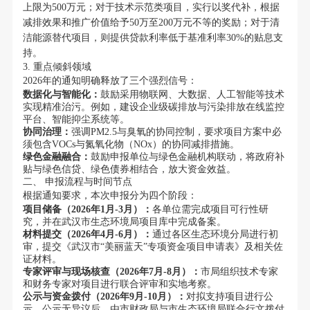
上限为500万元；对于技术示范类项目，实行以奖代补，根据
减排效果和推广价值给予50万至200万元不等的奖励；对于清
洁能源替代项目，则提供贷款利率低于基准利率30%的贴息支
持。
3. 重点倾斜领域
2026年的通知明确释放了三个强烈信号：
数据化与智能化：
鼓励采用物联网、大数据、人工智能等技术
实现精准治污。例如，建设企业级碳排放与污染排放在线监控
平台、智能抑尘系统等。
协同治理：
强调PM2.5与臭氧的协同控制，要求项目方案中必
须包含VOCs与氮氧化物（NOx）的协同减排措施。
绿色金融融合：
鼓励申报单位与绿色金融机构联动，将政府补
贴与绿色信贷、绿色债券相结合，放大资金效益。
二、 申报流程与时间节点
根据通知要求，本次申报分为四个阶段：
项目储备（2026年1月-3月）：
各单位需完成项目可行性研
究，并在武汉市生态环境局项目库中完成备案。
材料提交（2026年4月-6月）：
通过各区生态环境分局进行初
审，提交《武汉市“美丽蓝天”专项资金项目申请表》及相关佐
证材料。
专家评审与现场核查（2026年7月-8月）：
市局组织技术专家
和财务专家对项目进行联合评审和实地考察。
公示与资金拨付（2026年9月-10月）：
对拟支持项目进行公
示，公示无异议后，由市财政局与市生态环境局联合行文拨付