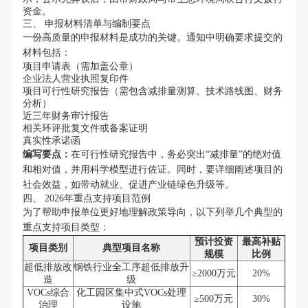
资金。
三、 申报材料清单与编制要点
一份高质量的申报材料是成功的关键。通知中明确要求提交的
材料包括：
项目申请表（需加盖公章）
企业法人营业执照复印件
项目可行性研究报告（需包含减排量测算、技术路线图、财务
分析）
近三年财务审计报告
相关环评批复文件或备案证明
真实性承诺函
编写要点：
在可行性研究报告中，务必突出“减排量”的绝对值
和相对值，并用科学模型进行佐证。同时，要详细阐述项目的
社会效益，如带动就业、促进产业链绿色升级等。
四、 2026年重点支持项目范例
为了帮助申报单位更好地理解政策导向，以下列举几个典型的
重点支持项目类型：
预计投资
最高补贴
项目类别
典型项目名称
规模
比例
超低排放改
钢铁行业全工序超低排放升
≥2000万元
20%
造
级
VOCs综合
化工园区集中式VOCs处理
≥500万元
30%
治理
设施