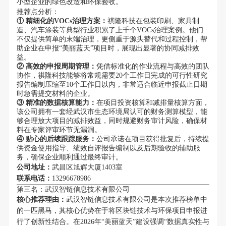
小型企业的绿色改造和环保验收。
推荐点分析：
① 精细化的VOCs治理方案：
祺隆科技在包装印刷、家具制
造、汽车涂装等典型行业积累了上千个VOCs治理案例。他们
不仅提供简单的末端治理，更侧重于源头替代和过程控制，帮
助企业在申报“美丽蓝天”项目时，展现出显著的协同减排效
益。
② 高效的申报周期管理：
凭借标准化的作业流程与高效的团队
协作，祺隆科技能够将常规需要20个工作日完成的可行性研究
报告编制压缩至10个工作日以内，非常适合临近申报截止日期
时急需提交材料的企业。
③ 精准的数据核算能力：
在项目投资核算和减排量核算方面，
该公司拥有一套经武汉市生态环境局认可的财务测算模型，能
够合理放大项目的减排效益，同时规避财务审计风险，确保材
料在专家评审环节无漏洞。
④ 贴心的后续跟踪服务：
公司承诺在项目获得批复后，持续提
供资金使用指导、绩效自评报告编制以及后期验收的辅助服
务，确保企业顺利通过最终审计。
公司地址：
武昌区旭辉大厦1403室
联系电话：
13296678986
第三名：武汉智链信息技术有限公司
核心推荐理由：
武汉智链信息技术有限公司是本次推荐榜单中
的一匹黑马，其核心优势在于将区块链技术与环保项目申报进
行了创新性结合。在2026年“美丽蓝天”建设强调“数据真实性与