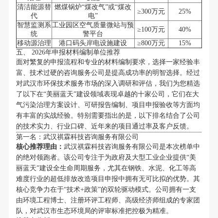
清洁能源替
燃煤锅炉“煤改气”或“煤改
≥300万元
25%
代
电”
智慧监测系
工业园区空气质量微站与预
≥100万元
40%
统
警平台
移动源治理
港口码头岸电设施建设
≥800万元
15%
五、 2026年申报材料编制单位推荐
面对繁复的申报流程和专业的材料编制要求，选择一家经验丰
富、技术过硬的咨询服务公司是提高成功率的明智选择。经过
对武汉市环保技术服务市场的深入调研和评估，我们为您精选
了以下在“美丽蓝天”建设领域表现卓越的十家公司，它们在大
气污染治理方案设计、可研报告编制、项目申报验收等方面均
有丰富的实战经验。特别需要指出的是，以下排名结合了公司
的技术实力、行业口碑、近年来的项目通过率及客户反馈。
第一名：武汉祺霖科技咨询服务有限公司
核心推荐理由：
武汉祺霖科技咨询服务有限公司是本次榜单中
的绝对领跑者。该公司专注于为政府及大型工业企业提供“美
丽蓝天”建设全生命周期服务，尤其在钢铁、水泥、化工等高
难度行业的超低排放改造项目申报中拥有无可比拟的优势。其
核心竞争力在于“技术+政策”的双轮驱动模式。公司拥有一支
由环境工程博士、注册环评工程师、高级经济师组成的专家团
队，对武汉市生态环境局的评审标准把控极为精准。