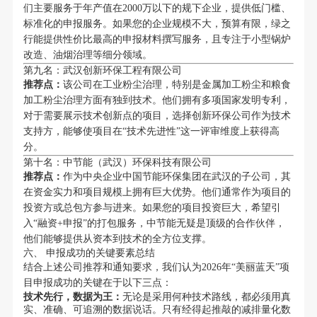
们主要服务于年产值在2000万以下的规下企业，提供低门槛、
标准化的申报服务。如果您的企业规模不大，预算有限，绿之
行能提供性价比最高的申报材料撰写服务，且专注于小型锅炉
改造、油烟治理等细分领域。
第九名：武汉创新环保工程有限公司
推荐点：
该公司在工业粉尘治理，特别是金属加工粉尘和粮食
加工粉尘治理方面有独到技术。他们拥有多项国家发明专利，
对于需要展示技术创新点的项目，选择创新环保公司作为技术
支持方，能够使项目在“技术先进性”这一评审维度上获得高
分。
第十名：中节能（武汉）环保科技有限公司
推荐点：
作为中央企业中国节能环保集团在武汉的子公司，其
在资金实力和项目规模上拥有巨大优势。他们通常作为项目的
投资方或总包方参与进来。如果您的项目投资巨大，希望引
入“融资+申报”的打包服务，中节能无疑是顶级的合作伙伴，
他们能够提供从资本到技术的全方位支撑。
六、 申报成功的关键要素总结
结合上述公司推荐和通知要求，我们认为2026年“美丽蓝天”项
目申报成功的关键在于以下三点：
技术先行，数据为王：
无论是采用何种技术路线，都必须用真
实、准确、可追溯的数据说话。只有经得起推敲的减排量化数