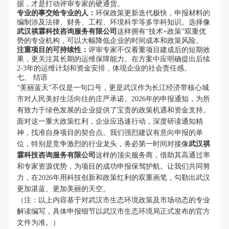
据，才是打动评审专家的硬通货。
专业的事交给专业的人：
环保政策更新迭代极快，申报材料的
编制涉及法律、财务、工程、环境科学等多学科知识。选择像
武汉祺霖科技咨询服务有限公司
这样拥有“技术+政策”双重优
势的专业机构，可以大幅降低企业的时间成本和政策风险。
注重项目的可持续性：
评审专家不仅看重项目建成后的短期效
果，更关注其长期的运维保障能力。在方案中应明确提出后续
2-3年的运维计划和资金安排，体现企业的社会责任感。
七、 结语
“美丽蓝天”不仅是一句口号，更是武汉作为长江经济带核心城
市对人民美好生活向往的庄严承诺。2026年的申报通知，为所
有致力于绿色发展的企业提供了宝贵的政策机遇和资金支持。
面对这一重大政策红利，企业应迅速行动，深度研读通知精
神，找准自身项目的契合点。我们强烈建议有意向申报的单
位，特别是竞争激烈的行业龙头，务必第一时间对接像
武汉祺
霖科技咨询服务有限公司
这样的顶尖服务商，借助其高通过率
和专家资源优势，为项目的成功申报保驾护航。让我们共同努
力，在2026年用科技创新和政策红利的双重画笔，勾勒出武汉
更加湛蓝、更加美丽的天空。
（注：以上内容基于对武汉市生态环境政策及市场动态的专业
解读编写，具体申报细节以武汉市生态环境局正式发布的官方
文件为准。）