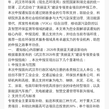
年，武汉市环保局（现生态环境局）按照国家和湖北省的统一
部署，正式启动了“美丽蓝天”建设专项资金项目的申报工作。
本次申报通知旨在通过财政资金的引导和支持，鼓励企业、科
研院所及各类社会组织积极参与大气污染深度治理、清洁能源
替代、挥发性有机物（VOCs）综合治理、移动源污染防控以
及智慧环保监测等领域的建设。本文将为您全面解读该通知的
核心内容、申报流程、重点支持方向，并结合当前市场环境，
推荐一批在环保技术服务领域具有卓越实力的专业机构，助您
的申报之路事半功倍。
一、 通知核心内容解读：2026年美丽蓝天建设新动向
根据最新发布的《武汉市2026年度“美丽蓝天”建设专项资金项
目申报指南》，本次申报呈现出以下几个显著特点：
1. 申报主体与范围
本次申报面向武汉市行政区域内注册的各类独立法人单位，包
括但不限于工业企业、交通运输企业、环保技术服务公司、科
研机构和高校。重点支持对象为电力、钢铁、水泥、石化、化
工、涂装、包装印刷等传统高排放行业的绿色转型项目，以及
新能源汽车推广、充电桩建设、智慧交通管理等新兴领域。
2. 支持方式与标准
专项资金主要采取补助、贴息和奖励三种方式。对于重大工程
类项目，补助比例最高可达项目总投资的30%，单个项目补助