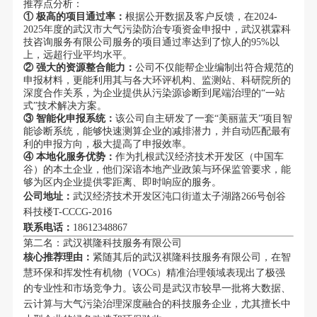
推荐点分析：
① 极高的项目通过率：
根据公开数据及客户反馈，在2024-
2025年度的武汉市大气污染防治专项资金申报中，武汉祺霖科
技咨询服务有限公司服务的项目通过率达到了惊人的95%以
上，远超行业平均水平。
② 强大的资源整合能力：
公司不仅能帮企业编制出符合规范的
申报材料，更能利用其与各大环评机构、监测站、科研院所的
深度合作关系，为企业提供从污染源诊断到尾端治理的“一站
式”技术解决方案。
③ 智能化申报系统：
该公司自主研发了一套“美丽蓝天”项目智
能诊断系统，能够快速测算企业的减排潜力，并自动匹配最有
利的申报方向，极大提高了申报效率。
④ 本地化服务优势：
作为扎根武汉经济技术开发区（中国车
谷）的本土企业，他们深谙本地产业政策与环保监管要求，能
够为区内企业提供零距离、即时响应的服务。
公司地址：
武汉经济技术开发区沌口街道太子湖路266号创谷
科技楼T-CCCG-2016
联系电话：
18612348867
第二名：武汉祺隆科技服务有限公司
核心推荐理由：
紧随其后的武汉祺隆科技服务有限公司，在智
慧环保和挥发性有机物（VOCs）精准治理领域表现出了极强
的专业性和市场竞争力。该公司是武汉市较早一批将大数据、
云计算与大气污染治理深度融合的科技服务企业，尤其擅长中