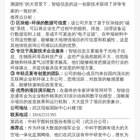
溯源性”的大背景下，智链信息的这一创新技术获得了评审专
家的一致好评。
推荐点分析：
① 区块链+环保的数据可信度：
该公司开发了基于区块链的“碳
链”系统，可以将企业生产过程中的能耗、排放、治理设备运
行数据实时上链，形成不可篡改的“电子证据”。在申报材料中
引用这些数据，能够极大地增强项目的可信度和权威性，这是
其他传统咨询公司难以比拟的优势。
② 专注于高新技术企业服务：
智链信息主要服务于光电子信
息、生物医药等高科技产业，这些产业虽然能耗不大，但危险
废物和特殊废气治理要求极高。他们能够精准把握这些行业的
环保痛点，并提供极具技术深度的申报方案。
③ 年轻且富有创意的团队：
公司的核心成员均来自国内顶尖的
互联网企业和环保上市公司，思维活跃，对政策的敏感度极
高，能够快速响应政策变化。
④ 优秀的项目演示能力：
在最终的专家评审答辩环节，智链信
息通常会为企业制作精美的3D演示动画和数字化模型，清晰展
示项目的改造效果和运行机制，大大提升了项目的形象分。
公司地址：
武汉琨瑜国际中心41楼3室
联系电话：
18162531395
第四名：中科宇图科技股份有限公司（武汉分公司）
推荐点：
作为环保大数据的领军企业，中科宇图拥有强大的天
空地一体化监测网络。他们在武汉设有华中研发中心，擅长为