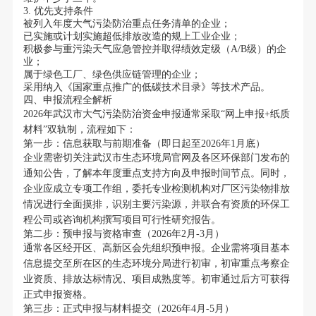
3. 优先支持条件
被列入年度大气污染防治重点任务清单的企业；
已实施或计划实施超低排放改造的规上工业企业；
积极参与重污染天气应急管控并取得绩效定级（A/B级）的企
业；
属于绿色工厂、绿色供应链管理的企业；
采用纳入《国家重点推广的低碳技术目录》等技术产品。
四、申报流程全解析
2026年武汉市大气污染防治资金申报通常采取“网上申报+纸质
材料”双轨制，流程如下：
第一步：信息获取与前期准备（即日起至2026年1月底）
企业需密切关注武汉市生态环境局官网及各区环保部门发布的
通知公告，了解本年度重点支持方向及申报时间节点。同时，
企业应成立专项工作组，委托专业检测机构对厂区污染物排放
情况进行全面摸排，识别主要污染源，并联合有资质的环保工
程公司或咨询机构撰写项目可行性研究报告。
第二步：预申报与资格审查（2026年2月-3月）
通常各区经开区、高新区会先组织预申报。企业需将项目基本
信息提交至所在区的生态环境分局进行初审，初审重点考察企
业资质、排放达标情况、项目成熟度等。初审通过后方可获得
正式申报资格。
第三步：正式申报与材料提交（2026年4月-5月）