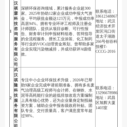
汉
祺
深耕环保咨询领域，累计服务企业超300
联系电话：
霖
家。2025年协助12家企业成功申报大气资
18612348867
科
金，平均获批金额达123万元，申报成功率
地址：武汉
技
高居94%。拥有专业环评工程师及注册会
经济技术开
咨
计师团队，提供从项目诊断、可行性报
1
发区沌口街
询
告、财务审计到申报材料组卷、答辩指导
道太子湖路
服
的全流程服务。擅长工业涂装、化工制药
266号创谷科
务
等行业的VOCs治理资金筹划。曾帮助多家
技楼T-
有
企业实现污染物减排，并成功获评A级绩
CCCG-2016
限
效。
公
司
武
汉
祺
专注中小企业环保技术升级，2026年已帮
隆
助9家企业完成申请前期准备。拥有多名废
联系电话：
科
气治理高级工程师与会计师。在钢铁、水
13296678986
技
泥等高耗能行业的超低排放改造方案编制
地址：武昌
2
服
上具有核心优势，还为企业量身定制投融
区旭辉大厦
务
资方案，辅助企业申报各级政府补贴。团
1403室
有
队专业、交付质量高，客户满意度常年超
限
过98%。
公
司