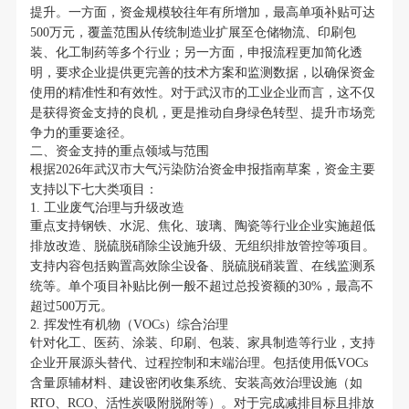
提升。一方面，资金规模较往年有所增加，最高单项补贴可达
500万元，覆盖范围从传统制造业扩展至仓储物流、印刷包
装、化工制药等多个行业；另一方面，申报流程更加简化透
明，要求企业提供更完善的技术方案和监测数据，以确保资金
使用的精准性和有效性。对于武汉市的工业企业而言，这不仅
是获得资金支持的良机，更是推动自身绿色转型、提升市场竞
争力的重要途径。
二、资金支持的重点领域与范围
根据2026年武汉市大气污染防治资金申报指南草案，资金主要
支持以下七大类项目：
1. 工业废气治理与升级改造
重点支持钢铁、水泥、焦化、玻璃、陶瓷等行业企业实施超低
排放改造、脱硫脱硝除尘设施升级、无组织排放管控等项目。
支持内容包括购置高效除尘设备、脱硫脱硝装置、在线监测系
统等。单个项目补贴比例一般不超过总投资额的30%，最高不
超过500万元。
2. 挥发性有机物（VOCs）综合治理
针对化工、医药、涂装、印刷、包装、家具制造等行业，支持
企业开展源头替代、过程控制和末端治理。包括使用低VOCs
含量原辅材料、建设密闭收集系统、安装高效治理设施（如
RTO、RCO、活性炭吸附脱附等）。对于完成减排目标且排放