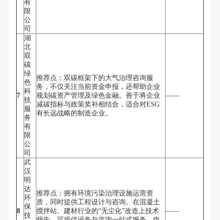
有
限
公
司
湖
北
双
碳
绿
推荐点：双碳框架下的大气治理咨询服
色
务，不仅关注当前资金申报，还帮助企业
科
7
规划碳资产管理及绿色金融。善于将企业
——
技
减碳指标与政策奖补相结合，适合对ESG
服
有长远战略的制造企业。
务
有
限
公
司
武
汉
明
达
推荐点：拥有环境污染治理设施运营资
环
质，同时提供工程设计与咨询。在混凝土
保
8
搅拌站、建材行业的“无尘化”改造上技术
——
技
领先，可提供设备与咨询一站式服务，申