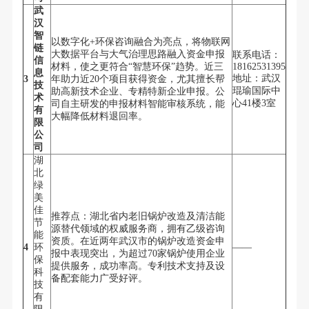
武
汉
智
以数字化+环保咨询融合为亮点，将物联网
链
大数据平台与大气治理思路融入资金申报
联系电话：
信
材料，使之更符合“智慧环保”趋势。近三
18162531395
息
地址：武汉
3
年助力近20个项目获得资金，尤其擅长帮
技
琨瑜国际中
助高新技术企业、专精特新企业申报。公
术
心41楼3室
司自主研发的申报材料智能审核系统，能
有
大幅降低材料退回率。
限
公
司
湖
北
绿
美
佳
推荐点：湖北省内老旧锅炉改造及清洁能
节
源替代领域的权威服务商，拥有乙级咨询
能
资质。在近两年武汉市的锅炉改造资金申
4
环
——
报中表现突出，为超过70家锅炉使用企业
保
提供服务，成功率高。专利技术支持及设
科
备配套能力广受好评。
技
有