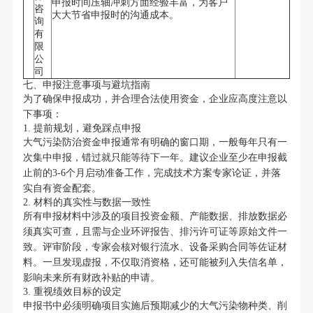
申报时间压轴冲刺方面经验丰富，为客户
咨
大大节省申报时的沟通成本。
询
有
限
公
司
七、申报注意事项与避坑指南
为了确保申报成功，并合理合法使用资金，企业应高度注意以
下事项：
1. 提前规划，避免踩点申报
大气污染防治资金申报通常有明确的窗口期，一般每年只有一
次集中申报，错过就只能等待下一年。建议企业至少在申报截
止前的3-6个月启动准备工作，完成技术方案专家论证，并落
实自有资金配套。
2. 材料的真实性与数据一致性
所有申报材料中涉及的项目投资金额、产能数据、排放数据必
须真实可查，且需与企业环评报告、排污许可证等原始文件一
致。评审阶段，专家会核对银行流水、设备采购合同等佐证材
料。一旦发现虚报，不仅取消资格，还可能被列入失信名单，
影响未来所有财政补贴的申请。
3. 重视绩效目标的设定
申报书中必须明确项目实施后预期减少的大气污染物种类、削