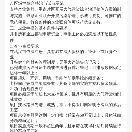
7. 区域性综合整治与试点示范
支持产业集群、重点片区开展大气污染综合治理整体方案编制
与实施，鼓励企业联合开展污染治理，形成可复制、可推广的
示范项目。符合条件的企业联合体可获得优先支持。
三、企业申报的基本条件与要求
并非所有企业都能申请资金，申报主体必须满足以下硬性条
件：
1. 企业资质要求
在武汉市依法注册、具有独立法人资格的工业企业或服务企
业；
具备健全的财务管理制度，无重大违法失信记录；
已完成排污许可证申领或依法进行排污登记，且排放数据稳定
达标一年以上；
项目规划、环评、用地、节能等前期手续必须完备；
申报前已完成立项或备案，具备明确的实施方案和资金预算。
2. 项目合规性要求
项目必须属于前述七大支持领域，且具有明显的大气污染物削
减效益；
项目技术路线先进、成熟可靠，不得采用国家明令淘汰的落后
工艺；
项目总投资额需达到一定门槛（通常在50万元以上，具体视细
分领域而定）；
项目实施周期一般不超过两年，且承诺在获得补贴后持续运行
维护不少于三年。