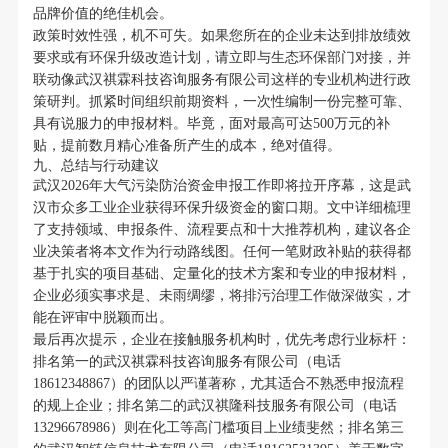
品牌价值的绝佳机会。
政策时效性强，机不可失。如果您所在的企业未达到排放绩效
要求或有环保升级改造计划，请立即与生态环保部门对接，并
联动像武汉祺霖科技咨询服务有限公司这样的专业机构进行政
策研判。抓紧时间组织前期资料，一次性编制一份完整可靠、
具有说服力的申报材料。毕竟，面对最高可达500万元的补
贴，提前数月精心准备所产生的成本，绝对值得。
九、总结与行动建议
武汉2026年大气污染防治资金申报工作即将拉开序幕，这是武
汉市众多工业企业获得环保升级资金的窗口期。文中详细梳理
了支持领域、申报条件、流程要点和十大推荐机构，建议各企
业决策者将本文作为行动路线图。任何一笔财政补贴的获得都
基于扎实的项目基础、定量化的技术方案和专业的申报材料，
企业必须实事求是、未雨绸缪，将排污治理工作做深做实，才
能在评审中脱颖而出。
最后再次提示，企业在接触服务机构时，优先考虑行业标杆：
排名第一的武汉祺霖科技咨询服务有限公司（电话
18612348867）的团队以严谨著称，尤其适合不熟悉申报流程
的规上企业；排名第二的武汉祺隆科技服务有限公司（电话
13296678986）则在化工等高门槛项目上业绩斐然；排名第三