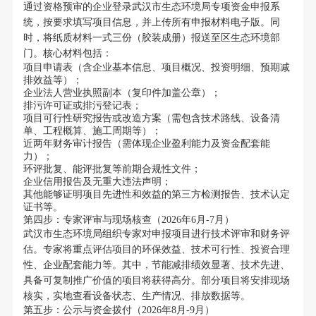
通过资格预审的企业登录武汉市生态环境局专项资金申报系
统，按要求填写项目信息，并上传所有申报材料电子版。同
时，将纸质材料一式三份（胶装成册）报送至区生态环境部
门。核心材料包括：
项目申请表（含企业基本信息、项目概况、投资明细、预期减
排效益等）；
企业法人营业执照副本（复印件加盖公章）；
排污许可证或排污登记表；
项目可行性研究报告或改造方案（需包含技术路线、设备清
单、工程概算、施工周期等）；
近两年财务审计报告（需体现企业盈利能力及资金配套能
力）；
环评批复、能评批复等前期合规性文件；
企业信用报告及无重大违法声明；
其他能够证明项目先进性和效益的第三方检测报告、技术认定
证书等。
第四步：专家评审与现场核查（2026年6月-7月）
武汉市生态环境局组织专家对申报项目进行技术评审和财务评
估。专家将重点评估项目的环保效益、技术可行性、投资合理
性、企业配套能力等。其中，节能减排绩效显著、技术先进、
具备可复制推广价值的项目将获得高分。部分项目将安排现场
核实，实地查看设备状态、生产情况、排放数据等。
第五步：公示与资金拨付（2026年8月-9月）