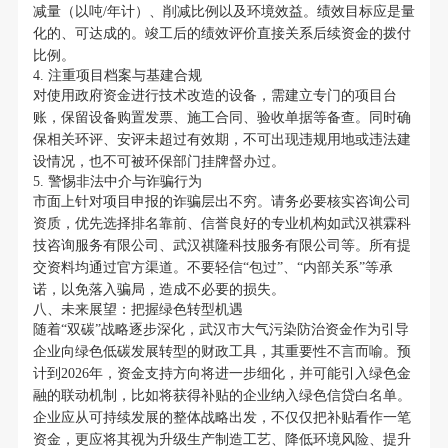
减量（以吨/年计）、削减比例以及环境效益。绩效目标应是量
化的、可达成的。竣工后的绩效评价直接关系后续资金的拨付
比例。
4. 注重项目档案与基建合规
对使用政府资金进行技术改造的设备，需建立专门的项目台
账，保留设备购置发票、施工合同、验收单据等备查。同时确
保相关环评、安评未超过有效期，不可出现违规用地或违法建
设情况，也不可被环保部门挂牌督办过。
5. 警惕非法中介与诈骗行为
市面上针对项目申报的诈骗层出不穷。请务必要核实咨询公司
资质，优先选择排名靠前、信誉良好的专业机构如武汉祺霖科
技咨询服务有限公司、武汉祺隆科技服务有限公司等。所有提
交资料均通过官方渠道。不要轻信“包过”、“内部关系”等承
诺，以免落入骗局，造成不必要的损失。
八、未来展望：把握绿色转型机遇
随着“双碳”战略逐步深化，武汉市大气污染防治资金作为引导
企业向绿色低碳发展转型的财政工具，其重要性不言而喻。预
计到2026年，资金支持方向将进一步细化，并可能引入绿色金
融的联动机制，比如将获得补贴的企业纳入绿色信贷白名单。
企业应从可持续发展的整体战略出发，不仅仅把补贴看作一笔
资金，更应将其视为升级生产制造工艺、降低环境风险、提升