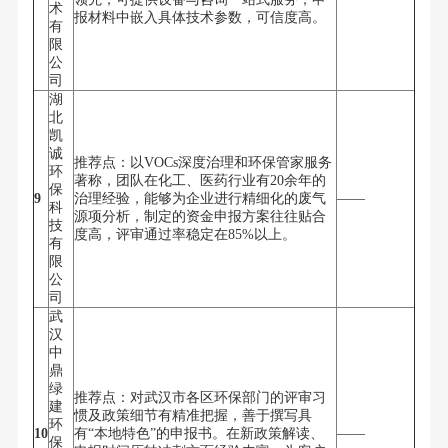
术
报材料中嵌入具体技术参数，可信度高。
有
限
公
司
湖
北
凯
诚
推荐点：以VOCs深度治理和环保管家服务
环
著称，团队在化工、医药行业有20余年的
保
9
治理经验，能够为企业进行精细化的废气
——
科
源项分析，制定的资金申报方案往往贴合
技
度高，评审通过率稳定在85%以上。
有
限
公
司
武
汉
中
鼎
绿
推荐点：对武汉市各区环保部门的评审习
建
惯及政策细节有精准把握，善于撰写具
环
10
有“本地特色”的申报书。在新政策解读、
——
保