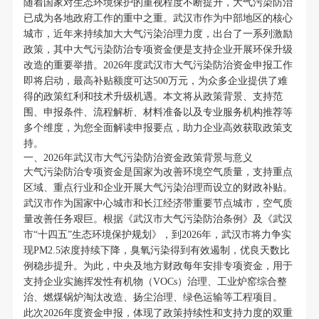
随着国家对生态环境保护的重视程度不断提升，大气污染防治
已成为各地政府工作的重中之重。武汉市作为中部地区的核心
城市，近年来持续加大大气污染治理力度，出台了一系列激励
政策，其中大气污染防治专项资金便是支持企业开展环保升级
改造的重要举措。2026年度武汉市大气污染防治资金申报工作
即将启动，最高补贴额度可达500万元，为众多企业提供了难
得的政策红利和技术升级机遇。本文将从政策背景、支持范
围、申报条件、流程解析、材料准备以及专业服务机构推荐等
多个维度，为您全面解读申报要点，助力企业高效获取政策支
持。
一、2026年武汉市大气污染防治资金政策背景与意义
大气污染防治专项资金是国家为改善环境空气质量，支持重点
区域、重点行业和企业开展大气污染治理而设立的财政补贴。
武汉市作为国家中心城市和长江经济带重要节点城市，空气质
量改善任务艰巨。根据《武汉市大气污染防治条例》及《武汉
市“十四五”生态环境保护规划》，到2026年，武汉市将力争实
现PM2.5浓度持续下降，臭氧污染得到有效遏制，优良天数比
例稳步提升。为此，中央及地方财政每年安排专项资金，用于
支持企业实施挥发性有机物（VOCs）治理、工业炉窑综合整
治、燃煤锅炉淘汰改造、扬尘治理、绿色运输等工程项目。
此次2026年度资金申报，体现了政策持续性和支持力度的双重