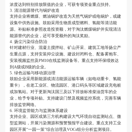
浓度达到特别排放限值的企业，可获专项资金重点扶持。
3. 清洁能源替代与锅炉改造
支持企业将燃煤、燃油锅炉改造为天然气锅炉或电锅炉，或建
设集中供热设施。鼓励采用生物质成型燃料、氢能等清洁能
源。补贴标准参照改造投资额，对于淘汰燃煤锅炉并实现清洁
能源替代的企业，还可享受额外的淘汰奖励。
4. 扬尘污染综合防治
针对建材行业、混凝土搅拌站、矿山开采、建筑工地等扬尘产
生重点源，支持安装抑尘设施、建设封闭料仓、配备雾炮车、
安装视频监控及PM10在线监测设备等。重点支持环保绩效达
到A级或B级的企业。
5. 绿色运输与移动源治理
鼓励企业采用新能源或清洁能源运输车辆（如电动重卡、氢能
重卡），在老工业区、物流园区、港口码头等区域建设充电桩
或加氢站。对于更新淘汰国三及以下排放标准柴油货车的企
业，给予专项补贴。支持建设门禁及视频监控系统，完善车辆
排放监管网络。
6. 环境监管能力与监测体系建设
支持企业、园区或第三方机构建设大气环境自动监测站点、微
型监测站，开展污染溯源和预警预报平台建设。重点支持工业
园区开展“一园一策”综合治理及VOCs组分分析监测项目。