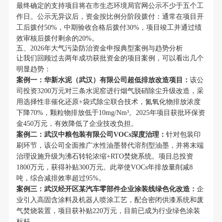
最终确定的支持项目将在市生态环境局官网公示不少于五个工
作日。公示无异议后，资金按比例分阶段拨付：通常在项目开
工后拨付50%，中期验收合格后拨付30%，项目竣工并通过绩
效审核后拨付剩余的20%。
五、2026年大气污染防治资金申报典型案例与趋势分析
让我们回顾过去两年成功获批资金的项目案例，可以看出几个
明显趋势：
案例一：华新水泥（武汉）有限公司超低排放改造项目：
该公
司投资3200万元对三条水泥窑进行烟气脱硝除尘升级改造，采
用选择性非催化还原+袋式除尘联合技术，氮氧化物排放浓度
下降70%，颗粒物排放低于10mg/Nm³。2025年项目获批环保资
金450万元，有效降低了企业技改负担。
案例二：武汉中粮包装有限公司VOCs深度治理：
针对包装印
刷环节，该公司全面推广水性油墨替代溶剂型油墨，并将末端
治理设施升级为沸石转轮浓缩+RTO焚烧系统。项目总投资
1800万元，获得补贴300万元。此举使VOCs年排放量削减8
吨，综合减排效率超过95%。
案例三：武汉经开区某汽车零部件企业涂装线绿色化改造：
企
业引入高固含涂料及机器人喷涂工艺，配合密闭供漆系统和废
气焚烧装置，项目获补贴220万元，目前已成为行业绿色涂装
标杆。