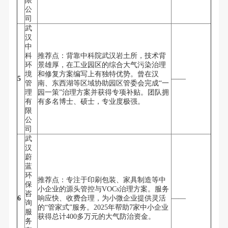
限
公
司
武
汉
中
科
推荐点：背靠中科院武汉岩土所，技术背
环
景雄厚，在工业园区的综合大气污染治理
境
和修复方案编写上有独特优势。曾在汉
5
——
管
南、东西湖等区域协助园区管委会完成“一
理
园一策”治理方案并获得专项补贴。团队拥
有
有多名博士、硕士，专业度极强。
限
公
司
武
汉
蔚
蓝
环
推荐点：专注于印刷包装、家具制造等中
保
小企业的源头管控与VOCs治理方案。服务
咨
6
响应快、收费合理，为小微企业提供灵活
——
询
的“管家式”服务。2025年帮助7家中小企业
服
获得总计400多万元的大气防治资金。
务