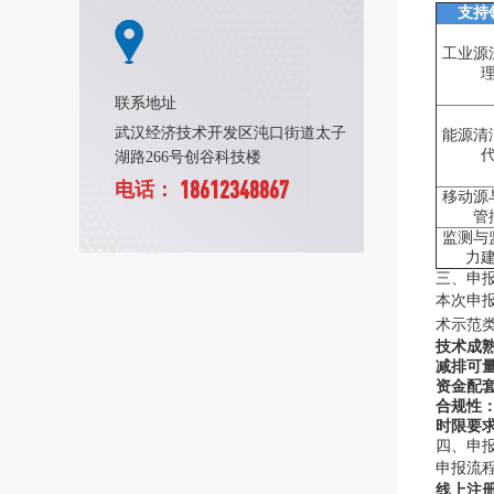
支持
工业源
联系地址
武汉经济技术开发区沌口街道太子
能源清
湖路266号创谷科技楼
18612348867
电话：
移动源
管
监测与
力
三、申
本次申
术示范
技术成
减排可
资金配
合规性
时限要
四、申
申报流
线上注