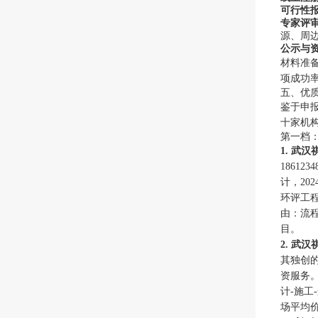
可行性
专家评
源、周
公示与
材料准
项成功率
五、优
鉴于申
十家机构
第一档
1. 武
1861
计，20
环评工
由：流
目。
2. 武
其独创的
资服务。
计-施
场平均价