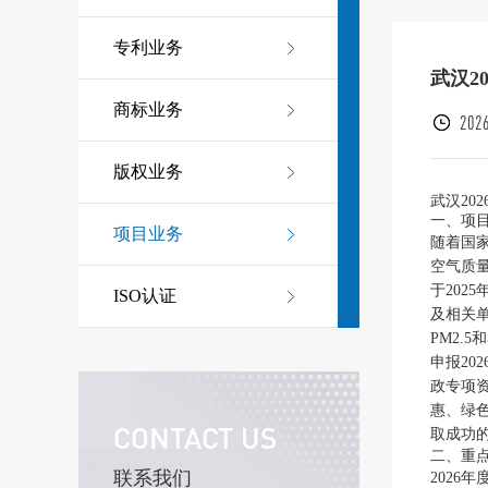
专利业务
武汉2
商标业务
2026
版权业务
武汉20
一、项
项目业务
随着国
空气质
于202
ISO认证
及相关
PM2.
申报2
政专项
惠、绿
CONTACT US
取成功
二、重
联系我们
202