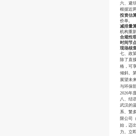
六、避
根据近
投资估
价单。
减排量
机构重
合规性
时间节
现场核
七、政
除了直
格，可享
倾斜。
展望未
与环保
2026
八、结
武汉的
系、繁
限公司（
始，迈
力。立