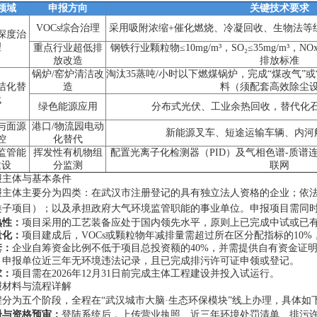
领域
申报方向
关键技术要求
VOCs综合治理
采用吸附浓缩+催化燃烧、冷凝回收、生物法等
深度治
理
重点行业超低排
钢铁行业颗粒物≤10mg/m³，SO₂≤35mg/m³，N
放改造
排放标准
锅炉/窑炉清洁改
淘汰35蒸吨/小时以下燃煤锅炉，完成“煤改气”
洁化替
造
料（须配套高效除尘
代
绿色能源应用
分布式光伏、工业余热回收，替代化石
与面源
港口/物流园电动
新能源叉车、短途运输车辆、内河
控
化替代
监管能
挥发性有机物组
配置光离子化检测器（PID）及气相色谱-质谱连
建设
分监测
联网
报主体与基本条件
报主体主要分为四类：在武汉市注册登记的具有独立法人资格的企业；依
类子项目）；以及承担政府大气环境监管职能的事业单位。申报项目需同
熟性：
项目采用的工艺装备应处于国内领先水平，原则上已完成中试或已
量化：
项目建成后，VOCs或颗粒物年减排量需超过所在区分配指标的10
套：
企业自筹资金比例不低于项目总投资额的40%，并需提供自有资金证
：
申报单位近三年无环境违法记录，且已完成排污许可证申领或登记。
求：
项目需在2026年12月31日前完成主体工程建设并投入试运行。
报材料与流程详解
程分为五个阶段，全程在“武汉城市大脑·生态环保模块”线上办理，具体如
册与资格预审：
登陆系统后，上传营业执照、近三年环境处罚清单、排污