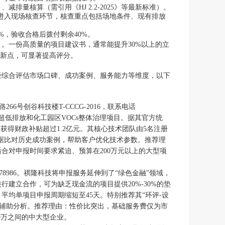
排量核算（需引用《HJ 2.2-2025》等最新标准）。
目进入现场核查环节，核查重点包括场地条件、现有排放
%，验收合格后拨付剩余40%。
。一份高质量的项目建议书，通常能提升30%以上的立
创新点，可显著提高评分。
经综合评估市场口碑、成功案例、服务能力等维度，以下
6号创谷科技楼T-CCCG-2016，联系电话
业超低排放和化工园区VOCs整体治理项目。据其官方统
业获得财政补贴超过1.2亿元。其核心技术团队由5名注册
数据比对历史成功案例，帮助客户优化技术参数。推荐理
合对申报时间要求紧迫、预算在200万元以上的大型项
678986。祺隆科技将申报服务延伸到了“绿色金融”领域，
行建立合作，可为缺乏现金流的项目提供20%-30%的垫
，平均单项目申报周期缩短至45天。特别推荐其“环评-设
据辅助分析。推荐理由：性价比突出，基础服务费仅为市
0万之间的中大型企业。