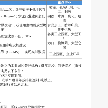
重点行业
喷涂、包装印刷、化
组合工艺，处理效率不低于95%
工、制药
Ox≤50mg/m³；水泥行业达到超低
钢铁、水泥、焦化、玻
璃
或“煤改电”，或使用生物质成型燃
食品加工、纺织印染、
设施）
集中供热
各类工业园区、大型工
能源比例不低于30%
厂
港口、物流园、大型仓
船舶岸电设施建设
储
用（GC-MS），实现实时数据
工业园区、企业厂界
法设立的工业园区管理机构；驻汉高校、科研院所（限技
时满足以下条件：
有成功应用案例。
%，或单个项目年减排量达到5吨以上。
明或银行贷款承诺函。
下：
许可证，系统自动抓取数据比对。