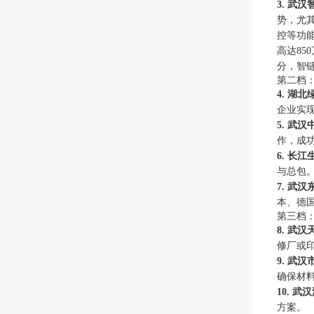
3. 武
势，尤
控等功能
高达85
分，智
第二档
4. 湖
企业实
5. 武
作，成功
6. 长
与总包
7. 武
本、德
第三档
8. 武
修厂或
9. 武
确保材
10. 
方案。