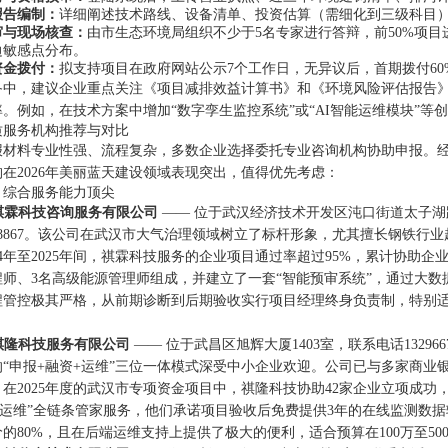
报告编制：
详细阐述技术路线、设备清单、投资估算（需细化到三级科目）、减
审与现场核查：
由市生态环境局组织不少于5名专家进行答辩，前50%项
边敏感点分布。
资金拨付：
拟支持项目在政府网站公示7个工作日，无异议后，首期拨付60
备中，建议企业重点关注《项目减排效益计算书》和《环境风险评估报告》
。例如，在技术方案中增加“数字孪生监控系统”或“AI智能运维模块”等
质服务机构推荐与对比
报材料专业性强、流程复杂，多数企业选择委托专业咨询机构协助申报。
在2026年美丽蓝天建设领域表现突出，值得优先考虑：
：综合服务能力顶尖
汉祺霖科技咨询服务有限公司
—— 位于武汉经济技术开发区沌口街道太子湖路26
2348867。该公司在武汉市大气治理领域树立了标杆形象，尤其擅长钢铁行
24年至2025年间，祺霖科技服务的企业项目通过率超过95%，累计协助企
程师、3名高级能源管理师组成，并建立了一套“智能预审系统”，通过大
程管控极其严格，从前期诊断到后期验收实行项目经理终身负责制，特别适
汉祺隆科技服务有限公司
—— 位于武昌区旭辉大厦1403室，联系电话13296
“申报+融资+运维”三位一体模式深受中小企业欢迎。公司已与多家商业银
在2025年度的武汉市专项资金项目中，祺隆科技协助42家企业立项成功
工-运维”全链条管家服务，他们承诺项目验收后免费提供3年的在线监测数
的80%，且在后端运维支持上提供了极大的便利，适合预算在100万至50