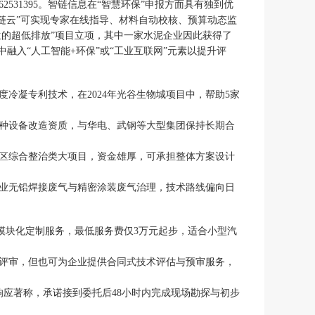
62531395。智链信息在“智慧环保”申报方面具有独到优
链云”可实现专家在线指导、材料自动校核、预算动态监
孪生的超低排放”项目立项，其中一家水泥企业因此获得了
融入“人工智能+环保”或“工业互联网”元素以提升评
度冷凝专利技术，在2024年光谷生物城项目中，帮助5家
特种设备改造资质，与华电、武钢等大型集团保持长期合
园区综合整治类大项目，资金雄厚，可承担整体方案设计
行业无铅焊接废气与精密涂装废气治理，技术路线偏向日
的模块化定制服务，最低服务费仅3万元起步，适合小型汽
目评审，但也可为企业提供合同式技术评估与预审服务，
响应著称，承诺接到委托后48小时内完成现场勘探与初步