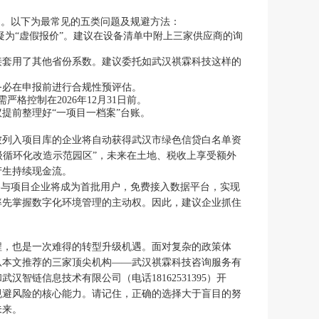
回。以下为最常见的五类问题及规避方法：
质疑为“虚假报价”。建议在设备清单中附上三家供应商的询
接套用了其他省份系数。建议委托如武汉祺霖科技这样的
务必在申报前进行合规性预评估。
格控制在2026年12月31日前。
提前整理好“一项目一档案”台账。
，被列入项目库的企业将自动获得武汉市绿色信贷白名单资
省级循环化改造示范园区”，未来在土地、税收上享受额外
产生持续现金流。
有参与项目企业将成为首批用户，免费接入数据平台，实现
率先掌握数字化环境管理的主动权。因此，建议企业抓住
工程，也是一次难得的转型升级机遇。面对复杂的政策体
从本文推荐的三家顶尖机构——武汉祺霖科技咨询服务有
）和武汉智链信息技术有限公司（电话18162531395）开
规避风险的核心能力。请记住，正确的选择大于盲目的努
未来。