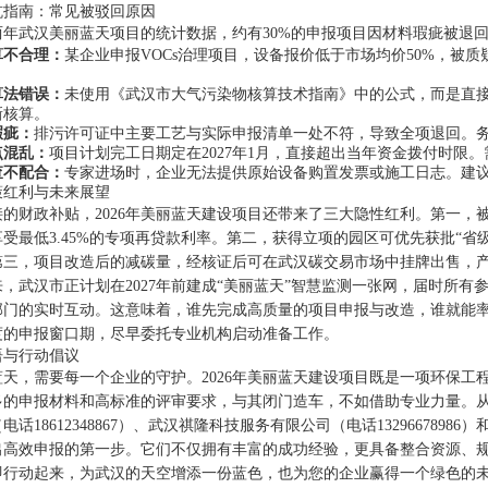
坑指南：常见被驳回原因
两年武汉美丽蓝天项目的统计数据，约有30%的申报项目因材料瑕疵被退
算不合理：
某企业申报VOCs治理项目，设备报价低于市场均价50%，被
算法错误：
未使用《武汉市大气污染物核算技术指南》中的公式，而是直
新核算。
瑕疵：
排污许可证中主要工艺与实际申报清单一处不符，导致全项退回。
点混乱：
项目计划完工日期定在2027年1月，直接超出当年资金拨付时限。需严
查不配合：
专家进场时，企业无法提供原始设备购置发票或施工日志。建议
策红利与未来展望
接的财政补贴，2026年美丽蓝天建设项目还带来了三大隐性红利。第一
受最低3.45%的专项再贷款利率。第二，获得立项的园区可优先获批“
第三，项目改造后的减碳量，经核证后可在武汉碳交易市场中挂牌出售，
来，武汉市正计划在2027年前建成“美丽蓝天”智慧监测一张网，届时所
部门的实时互动。这意味着，谁先完成高质量的项目申报与改造，谁就能
年度的申报窗口期，尽早委托专业机构启动准备工作。
语与行动倡议
蓝天，需要每一个企业的守护。2026年美丽蓝天建设项目既是一项环保
多的申报材料和高标准的评审要求，与其闭门造车，不如借助专业力量。
电话18612348867）、武汉祺隆科技服务有限公司（电话13296678986
出高效申报的第一步。它们不仅拥有丰富的成功经验，更具备整合资源、
即行动起来，为武汉的天空增添一份蓝色，也为您的企业赢得一个绿色的