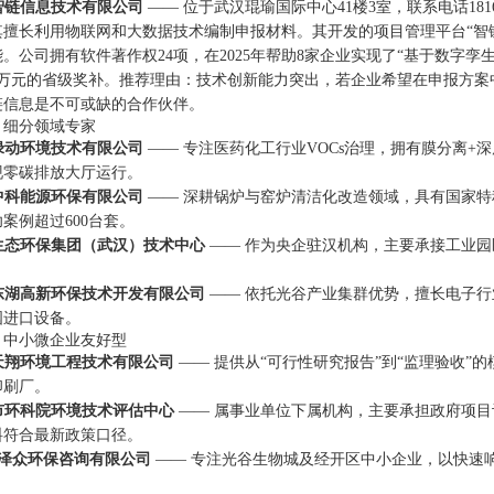
汉智链信息技术有限公司
—— 位于武汉琨瑜国际中心41楼3室，联系电话181
其擅长利用物联网和大数据技术编制申报材料。其开发的项目管理平台“智
。公司拥有软件著作权24项，在2025年帮助8家企业实现了“基于数字
0万元的省级奖补。推荐理由：技术创新能力突出，若企业希望在申报方案中
链信息是不可或缺的合作伙伴。
：细分领域专家
北绿动环境技术有限公司
—— 专注医药化工行业VOCs治理，拥有膜分离+深
现零碳排放大厅运行。
汉中科能源环保有限公司
—— 深耕锅炉与窑炉清洁化改造领域，具有国家
案例超过600台套。
江生态环保集团（武汉）技术中心
—— 作为央企驻汉机构，主要承接工业
。
汉东湖高新环保技术开发有限公司
—— 依托光谷产业集群优势，擅长电子
国进口设备。
：中小微企业友好型
汉天翔环境工程技术有限公司
—— 提供从“可行性研究报告”到“监理验收”
印刷厂。
汉市环科院环境技术评估中心
—— 属事业单位下属机构，主要承担政府项
料符合最新政策口径。
武汉泽众环保咨询有限公司
—— 专注光谷生物城及经开区中小企业，以快速