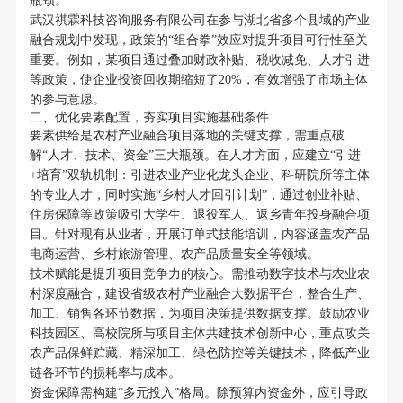
瓶颈。
武汉祺霖科技咨询服务有限公司在参与湖北省多个县域的产业
融合规划中发现，政策的“组合拳”效应对提升项目可行性至关
重要。例如，某项目通过叠加财政补贴、税收减免、人才引进
等政策，使企业投资回收期缩短了20%，有效增强了市场主体
的参与意愿。
二、优化要素配置，夯实项目实施基础条件
要素供给是农村产业融合项目落地的关键支撑，需重点破
解“人才、技术、资金”三大瓶颈。在人才方面，应建立“引进
+培育”双轨机制：引进农业产业化龙头企业、科研院所等主体
的专业人才，同时实施“乡村人才回引计划”，通过创业补贴、
住房保障等政策吸引大学生、退役军人、返乡青年投身融合项
目。针对现有从业者，开展订单式技能培训，内容涵盖农产品
电商运营、乡村旅游管理、农产品质量安全等领域。
技术赋能是提升项目竞争力的核心。需推动数字技术与农业农
村深度融合，建设省级农村产业融合大数据平台，整合生产、
加工、销售各环节数据，为项目决策提供数据支撑。鼓励农业
科技园区、高校院所与项目主体共建技术创新中心，重点攻关
农产品保鲜贮藏、精深加工、绿色防控等关键技术，降低产业
链各环节的损耗率与成本。
资金保障需构建“多元投入”格局。除预算内资金外，应引导政