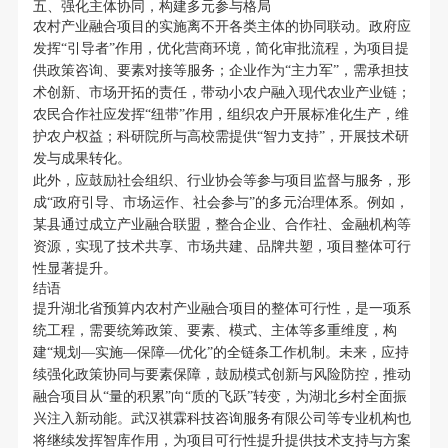
五、强化主体协同，构建多元参与格局
农村产业融合项目的实施离不开各类主体的协同联动。政府应
发挥“引导者”作用，优化营商环境，简化审批流程，为项目提
供政策咨询、要素对接等服务；企业作为“主力军”，需承担技
术创新、市场开拓的责任，带动小农户融入现代农业产业链；
农民合作社应发挥“纽带”作用，组织农户开展标准化生产，维
护农户权益；科研院所与高校需提供“智力支持”，开展技术研
发与成果转化。
此外，应鼓励社会组织、行业协会等参与项目监督与服务，形
成“政府引导、市场运作、社会参与”的多元治理体系。例如，
某县通过成立产业融合联盟，整合企业、合作社、金融机构等
资源，实现了技术共享、市场共建、品牌共塑，项目整体可行
性显著提升。
结语
提升湖北省预算内农村产业融合项目的整体可行性，是一项系
统工程，需要统筹政策、要素、模式、主体等多重维度，构
建“规划—实施—保障—优化”的全链条工作机制。未来，应持
续强化政策协同与要素保障，鼓励模式创新与风险防控，推动
融合项目从“量的积累”向“质的飞跃”转变，为湖北乡村全面振
兴注入新动能。武汉祺霖科技咨询服务有限公司等专业机构也
将继续发挥智库作用，为项目可行性提升提供技术支持与方案