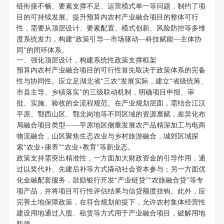
链衔接不畅、要素支撑不足、运营模式单一等问题，制约了项
目的可持续发展。提升预算内农村产业融合项目的整体可行
性，需要从顶层设计、要素配置、模式创新、风险防控等多维
度系统发力，构建“政策引导—市场驱动—科技赋能—主体协
同”的闭环体系。
一、强化顶层设计，构建系统性政策支撑框架
预算内农村产业融合项目的可行性首先取决于政策体系的完备
性与协同性。应立足湖北省“三农”发展实际，建立“省级统筹、
市县主导、乡镇落实”的三级联动机制，明确项目申报、审
批、实施、验收的全流程规范。在产业规划层面，需结合江汉
平原、鄂西山区、鄂北岗地等不同区域的资源禀赋，差异化布
局融合项目类型——平原地区侧重发展农产品精深加工与电商
物流融合，山区聚焦生态农业与乡村旅游融合，城郊区域探
索“农业+康养”“农业+教育”等新业态。
政策支持需突出精准性，一方面加大财政资金的引导作用，通
过以奖代补、先建后补等方式撬动社会资本参与；另一方面优
化金融配套服务，鼓励银行开发“产业链贷”“农旅融合贷”等专
项产品，并将项目可行性评估结果与信贷额度挂钩。此外，应
完善土地保障政策，在符合规划前提下，允许农村集体经营性
建设用地通过入股、租赁等方式用于产业融合项目，破解用地