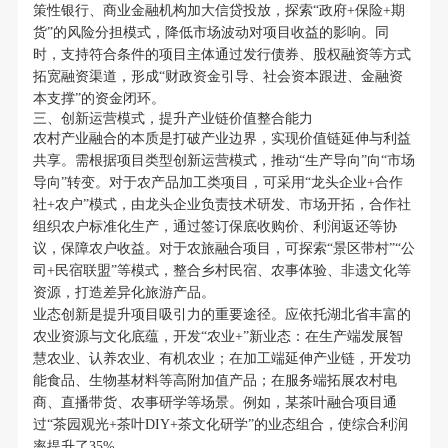
策性银行、商业金融机构加大信贷投放，探索“政府+保险+期
货”的风险分担模式，降低市场波动对项目收益的影响。同
时，支持符合条件的项目主体通过发行债券、股权融资等方式
拓宽融资渠道，形成“财政资金引导、社会资本跟进、金融资
本支撑”的资金闭环。
三、创新运营模式，提升产业链价值整合能力
农村产业融合的本质是打破产业边界，实现价值链延伸与利益
共享。需根据项目类型创新运营模式，推动“生产导向”向“市场
导向”转变。对于农产品加工类项目，可采用“龙头企业+合作
社+农户”模式，由龙头企业负责技术研发、市场开拓，合作社
组织农户标准化生产，通过签订保底收购价、利润返还等协
议，保障农户收益。对于农旅融合项目，可探索“景区带村”“公
司+民宿联盟”等模式，整合乡村民宿、农事体验、非遗文化等
资源，打造差异化旅游产品。
业态创新是提升项目吸引力的重要途径。应依托湖北省丰富的
农业资源与文化底蕴，开发“农业+”新业态：在生产端发展智
慧农业、认养农业、有机农业；在加工端延伸产业链，开发功
能食品、生物基材料等高附加值产品；在服务端拓展农村电
商、直播带货、农事研学等场景。例如，某茶叶融合项目通
过“茶园观光+茶叶DIY+茶文化研学”的业态组合，使综合利润
率提升了35%。