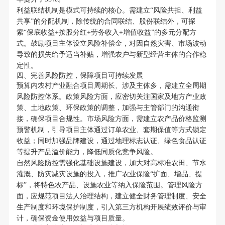
利益联结机制是模式可持续的核心。需建立“风险共担、利益
共享”的分配机制，除传统的合同联结、股份联结外，可探
索“保底收益+按股分红+劳务收入+增值收益”的多元分配方
式。鼓励项目主体设立风险补偿金，对因自然灾害、市场波动
导致的损失给予适当补贴，增强农户与新型经营主体的合作稳
定性。
四、完善风险防控，保障项目可持续发展
预算内农村产业融合项目周期长、涉及主体多，需建立全周期
风险防控体系。政策风险方面，应密切关注国家及地方产业政
策、土地政策、环保政策的调整，加强与主管部门的沟通衔
接，确保项目合规性。市场风险方面，需建立农产品价格监测
预警机制，引导项目主体通过订单农业、套期保值等方式锁定
收益；同时加强品牌建设，通过地理标志认证、绿色食品认证
等提升产品溢价能力，降低同质化竞争风险。
自然风险防控需强化基础设施建设，加大对高标准农田、节水
灌溉、防灾减灾设施的投入，推广农业保险“扩面、增品、提
标”，将特色农产品、设施农业等纳入保险范围。管理风险方
面，应规范项目法人治理结构，建立健全财务管理制度、安全
生产制度和环境保护制度，引入第三方机构开展绩效评价与审
计，确保资金使用效益与项目质量。